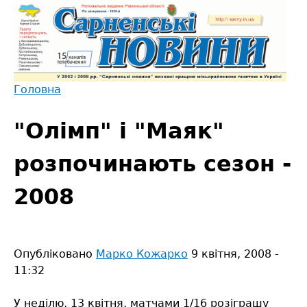
Jump
to
navigation
Головна
Back
Ви
to
"Олімп" і "Маяк"
є
top
тут
розпочинають сезон -
2008
Опубліковано
Марко Кожарко
9 квітня, 2008 -
11:32
У неділю, 13 квітня, матчами 1/16 розіграшу