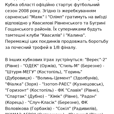
Кубка області офіційно стартує футбольний
сезон 2008 року. Згідно із жеребкуванням
сарненські "Маяк" і "Олімп" гратимуть на виїзді
відповідно у Квасилові Рівненського та Бугрині
Гощанського районів. Їх суперниками будуть
тамтешні клуби "Квасилів" і "Калина".
Переможці цих поєдинків продовжать боротьбу
за почесний трофей в 1/8 фіналу.
В інших кубкових іграх зустрінуться: "Верес"-2"
(Рівне) - "ОДЕК" (Оржів), "Стиль-М" (Березне) -
"Штурм-МЕГУ" (Костопіль), "Горинь"
(Дубровиця) - "Волинь-Цемент" (Здолбунів),
"Фіалка" (Зоря) - "Ізотоп-РАЕС" (Кузнецовськ),
"Горизонт" (Костопіль) - ФК "Славія" (Рівне),
"Спартак" (Дубно) - "Хімік" (Рівне), "Радон"
(Корець) - "Случ-Класік" (Березне), ФК
Воловікова (Горбаків) - "Сокіл" (Радивилів),