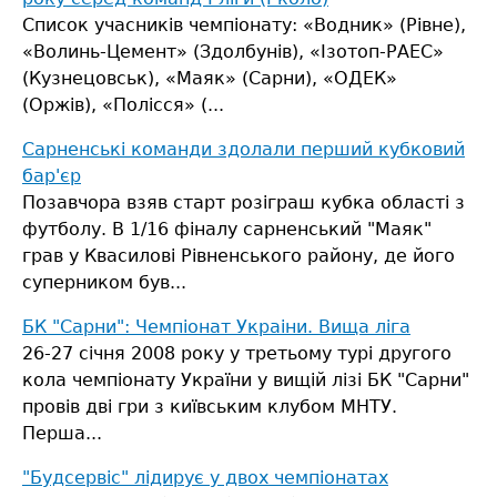
Список учасників чемпіонату: «Водник» (Рівне),
«Волинь-Цемент» (Здолбунів), «Ізотоп-РАЕС»
(Кузнецовськ), «Маяк» (Сарни), «ОДЕК»
(Оржів), «Полісся» (...
Сарненські команди здолали перший кубковий
бар'єр
Позавчора взяв старт розіграш кубка області з
футболу. В 1/16 фіналу сарненський "Маяк"
грав у Квасилові Рівненського району, де його
суперником був...
БК "Сарни": Чемпіонат Украіни. Вища ліга
26-27 cічня 2008 року у третьому турі другого
кола чемпіонату України у вищій лізі БК "Сарни"
провів дві гри з київським клубом МНТУ.
Перша...
"Будсервіс" лідирує у двох чемпіонатах