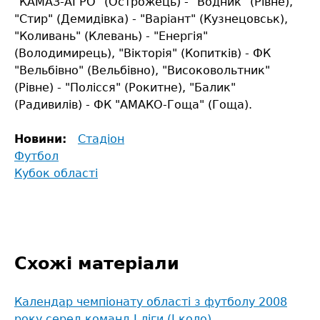
"КАМАЗ-АГРО" (Острожець) - "Водник" (Рівне),
"Стир" (Демидівка) - "Варіант" (Кузнецовськ),
"Коливань" (Клевань) - "Енергія"
(Володимирець), "Вікторія" (Копитків) - ФК
"Вельбівно" (Вельбівно), "Високовольтник"
(Рівне) - "Полісся" (Рокитне), "Балик"
(Радивилів) - ФК "АМАКО-Гоща" (Гоща).
Новини:
Стадіон
Футбол
Кубок області
Схожі матеріали
Календар чемпіонату області з футболу 2008
року серед команд І ліги (І коло)