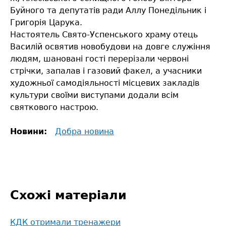
Буйного та депутатів ради Аллу Понедільник і
Григорія Царука.
Настоятель Свято-Успенського храму отець
Василій освятив новобудови на довге служіння
людям, шановані гості перерізали червоні
стрічки, запалав і газовий факел, а учасники
художньої самодіяльності місцевих закладів
культури своїми виступами додали всім
святкового настрою.
Новини:
Добра новина
Схожі матеріали
КДК отримали тренажери