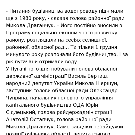
- Питання будівництва водопроводу піднімали
ще з 1980 року, - сказав голова районної ради
Микола Драганчук. – Його постійно вносили в
Програму соціально-економічного розвитку
району, розглядали на сесіях селищної,
районної, обласної рад… Та тільки 1 грудня
минулого року розпочали його будівництво. І за
рік пугачани отримали воду.
У Пугачі того дня побували голова обласної
державної адміністрації Василь Берташ,
народний депутат України Микола Шершун,
заступник голови обласної ради Олександр
Чуприна, начальник головного управління
капітального будівництва ОДА Юрій
Сідлецький, голова райдержадміністрації
Анатолій Остапчук, голова районної ради
Микола Драганчук. Саме завдяки небайдужій
позиції очільника області, депутатського