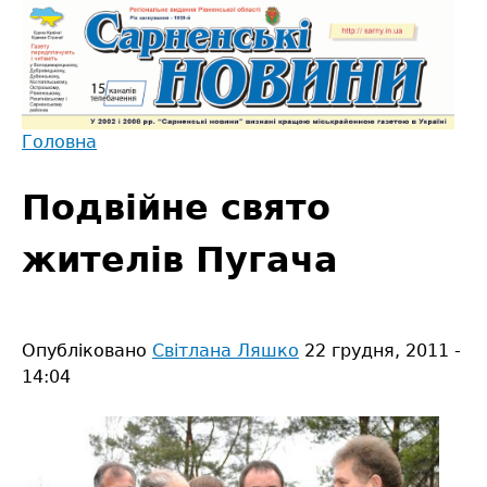
Jump
to
navigation
Головна
Back
Ви
to
Подвійне свято
є
top
тут
жителів Пугача
Опубліковано
Світлана Ляшко
22 грудня, 2011 -
14:04