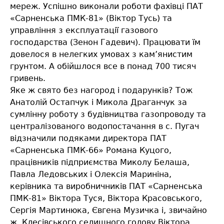
мереж. Успішно виконали роботи фахівці ПАТ
«Сарненська ПМК-81» (Віктор Тусь) та
управління з експлуатації газового
господарства (Зенон Гадевич). Працювати їм
довелося в нелегких умовах з кам’янистим
грунтом. А обійшлося все в понад 700 тисяч
гривень.
Яке ж свято без нагород і подарунків? Тож
Анатолій Остапчук і Микола Драганчук за
сумлінну роботу з будівництва газопроводу та
централізованого водопостачання в с. Пугач
відзначили подяками директора ПАТ
«Сарненська ПМК-66» Романа Куцого,
працівників підприємства Миколу Белаша,
Павла Ледовських і Олексія Мариніна,
керівника та виробничників ПАТ «Сарненська
ПМК-81» Віктора Туся, Віктора Красовського,
Сергія Мартинюка, Євгена Музичка і, звичайно
ж, Клесівського селищного голову Віктора