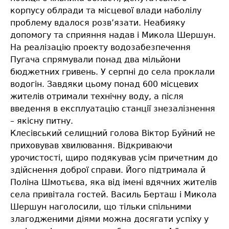
корпусу облради та місцевої влади наболілу
проблему вдалося розв’язати. Неабияку
допомогу та сприяння надав і Микола Шершун.
На реалізацію проекту водозабезпечення
Пугача спрямували понад два мільйони
бюджетних гривень. У серпні до села проклали
водогін. Завдяки цьому понад 600 місцевих
жителів отримали технічну воду, а після
введення в експлуатацію станції знезалізнення
– якісну питну.
Клесівський селищний голова Віктор Буйний не
приховував хвилювання. Відкриваючи
урочистості, щиро подякував усім причетним до
здійснення доброї справи. Його підтримала й
Поліна Шмотьєва, яка від імені вдячних жителів
села привітала гостей. Василь Берташ і Микола
Шершун наголосили, що тільки спільними
злагодженими діями можна досягати успіху у