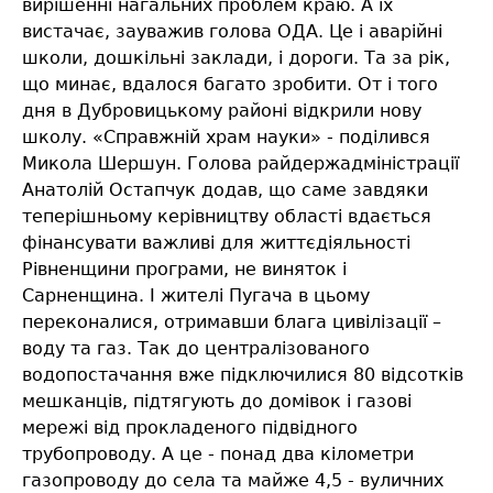
вирішенні нагальних проблем краю. А їх
вистачає, зауважив голова ОДА. Це і аварійні
школи, дошкільні заклади, і дороги. Та за рік,
що минає, вдалося багато зробити. От і того
дня в Дубровицькому районі відкрили нову
школу. «Справжній храм науки» - поділився
Микола Шершун. Голова райдержадміністрації
Анатолій Остапчук додав, що саме завдяки
теперішньому керівництву області вдається
фінансувати важливі для життєдіяльності
Рівненщини програми, не виняток і
Сарненщина. І жителі Пугача в цьому
переконалися, отримавши блага цивілізації –
воду та газ. Так до централізованого
водопостачання вже підключилися 80 відсотків
мешканців, підтягують до домівок і газові
мережі від прокладеного підвідного
трубопроводу. А це - понад два кілометри
газопроводу до села та майже 4,5 - вуличних