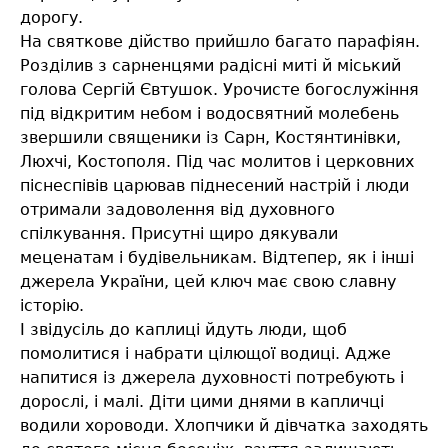
дорогу.
На святкове дійство прийшло багато парафіян.
Розділив з сарненцями радісні миті й міський
голова Сергій Євтушок. Урочисте богослужіння
під відкритим небом і водосвятний молебень
звершили священики із Сарн, Костянтинівки,
Люхчі, Костополя. Під час молитов і церковних
піснеспівів царював піднесений настрій і люди
отримали задоволення від духовного
спілкування. Присутні щиро дякували
меценатам і будівельникам. Відтепер, як і інші
джерела України, цей ключ має свою славну
історію.
І звідусіль до каплиці йдуть люди, щоб
помолитися і набрати цілющої водиці. Адже
напитися із джерела духовності потребують і
дорослі, і малі. Діти цими днями в капличці
водили хороводи. Хлопчики й дівчатка заходять