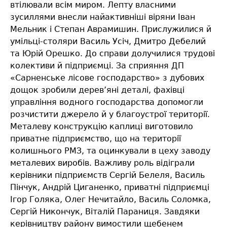
втілювали всім миром. Лепту власними
зусиллями внесли найактивніші віряни Іван
Мельник і Степан Аврамишин. Прислужилися й
умільці-столяри Василь Усіч, Дмитро Дебелий
та Юрій Орешко. До справи долучилися трудові
колективи й підприємці. За сприяння ДП
«Сарненське лісове господарство» з дубових
дощок зробили дерев’яні деталі, фахівці
управління водного господарства допомогли
розчистити джерело й у благоустрої території.
Металеву конструкцію каплиці виготовило
приватне підприємство, що на території
колишнього РМЗ, та оцинкували в цеху заводу
металевих виробів. Важливу роль відіграли
керівники підприємств Сергій Белеля, Василь
Пінчук, Андрій Циганенко, приватні підприємці
Ігор Голяка, Олег Нечитайло, Василь Соломка,
Сергій Никончук, Віталій Параниця. Завдяки
керівництву району вимостили щебенем