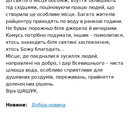
до святого місця босоніж, взуття залишають
під східцями, поціновуючи працю людей, що
створили це особливе місце. Багато жителів
райцентру приходять по воду в ранкові години.
Не буває порожньо біля джерела й вечорами.
Комусь потрібно подумати, іншим – помолитися,
хтось знаходить біля святині заспокоєння,
хтось Божу благодать…
Місце, де поєдналися зусилля людей,
направлені на добро, і дар Всевишнього – чиста
цілюща вода, особливо сприятливе для
душевних роздумів, переживань, прийняття
доленосних рішень.
Віра ШАШУК.
Новини:
Добра новина