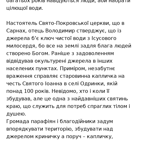
багатьох років навідуються люди, аби набрати
цілющої води.
Настоятель Свято-Покровської церкви, що в
Сарнах, отець Володимир стверджує, що із
джерела б’є ключ чистої води з Ісусового
милосердя, бо все на землі задля блага людей
створено Богом. Раніше з задоволенням
відвідував окультурені джерела в інших
населених пунктах. Приміром, незабутнє
враження справляє старовинна капличка на
честь Святого Іоанна в селі Одринки, якій
понад 100 років. Невідомо, хто і коли її
збудував, але це одна з найдавніших святинь
краю, що служить для потреб спраглих тілом і
душею.
Громада парафіян і благодійники задум
впорядкувати територію, збудувати над
джерелом криничку а поруч – капличку,