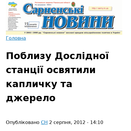
Jump
to
navigation
Головна
Back
Ви
to
Поблизу Дослідної
є
top
тут
станції освятили
капличку та
джерело
Опубліковано
СН
2 серпня, 2012 - 14:10