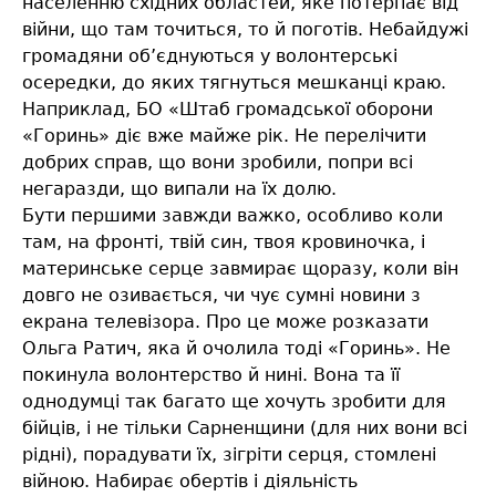
населенню східних областей, яке потерпає від
війни, що там точиться, то й поготів. Небайдужі
громадяни об’єднуються у волонтерські
осередки, до яких тягнуться мешканці краю.
Наприклад, БО «Штаб громадської оборони
«Горинь» діє вже майже рік. Не перелічити
добрих справ, що вони зробили, попри всі
негаразди, що випали на їх долю.
Бути першими завжди важко, особливо коли
там, на фронті, твій син, твоя кровиночка, і
материнське серце завмирає щоразу, коли він
довго не озивається, чи чує сумні новини з
екрана телевізора. Про це може розказати
Ольга Ратич, яка й очолила тоді «Горинь». Не
покинула волонтерство й нині. Вона та її
однодумці так багато ще хочуть зробити для
бійців, і не тільки Сарненщини (для них вони всі
рідні), порадувати їх, зігріти серця, стомлені
війною. Набирає обертів і діяльність