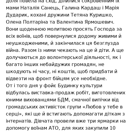
доля повела на схід, ділилися сокровенним їх
мами Наталія Санець, Галина Кардаш і Марія
Дударик, кохані дружини Тетяна Куришко,
Олена Полтаріна та Валентина Ярмошевич.
Вони щоденною молитвою просять Господа за
всіх воїнів, щоб повернулися додому живими й
неушкодженими, й закінчилася ця безглузда
війна. Разом із ними чекають на це й діти. А ще
долучаються до волонтерської діяльності, як і
багато інших небайдужих громадян, не
шкодують ні часу, ні коштів, щоб придбати й
відвезти на фронт бійцям усе необхідне.
От і того дня у фойє Будинку культури
відбулась виставка-продаж робіт, виготовлених
юними вихованцями БДМ, смачної випічки від
громадських активісток групи «Любов у тебе в
серці», які ще й встигають допомагати діткам з
інтернатів. Дівчата провели вже три ярмарки на
допомогу воїнам АТО, для яких закупили 10