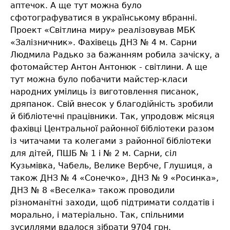
аптечок. А ще тут можна було
сфотографуватися в українському вбранні.
Проект «Світлина миру» реалізовував МБК
«Залізничник». Фахівець ДНЗ № 4 м. Сарни
Людмила Радько за бажанням робила зачіску, а
фотомайстер Антон Антонюк - світлини. А ще
тут можна було побачити майстер-класи
народних умілиць із виготовлення писанок,
дряпанок. Свій внесок у благодійність зробили
й бібліотечні працівники. Так, упродовж місяця
фахівці Центральної районної бібліотеки разом
із читачами та колегами з районної бібліотеки
для дітей, ПШБ № 1 і № 2 м. Сарни, сіл
Кузьмівка, Чабель, Велике Вербче, Глушиця, а
також ДНЗ № 4 «Сонечко», ДНЗ № 9 «Росинка»,
ДНЗ № 8 «Веселка» також проводили
різноманітні заходи, щоб підтримати солдатів і
морально, і матеріально. Так, спільними
зусиллями вдалося зібрати 9704 грн.