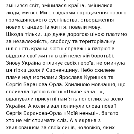
змінився світ, змінилася країна, змінилися
люди, ми всі. Ми є свідками народження нового
громадянського суспільства, ствердження
нових стандартів життя, повели мову.
Шкода тільки, що дуже дорогою ціною платимо
за незалежність, свободу та територіальну
цілісність країни. Сотні справжніх патріотів
віддали свої життя в цій нелегкій боротьбі.
Знову Україна оплакує своїх героїв, не оминула
ця гірка доля й Сарненщину. Небо схилене
плаче над могилами Ярослава Куришка та
Сергія Баранова-Орла. Хвилиною мовчання, що
спливала тугою в пісні «Пливе кача…»,
вшанували присутні пам’ять полеглих за волю
України. А коли в зал полинули слова поезії
Сергія Баранова-Орла «Моїй неньці», багато
хто не міг стримати сліз. А з екрана з
хвилюванням за своїх синів, чоловіків, яких