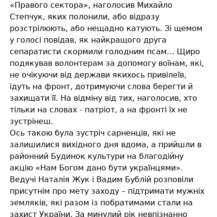
«Правого сектора», наголосив Михайло
Степчук, яких полонили, або відразу
розстрілюють, або нещадно катують. Зі щемом
у голосі повідав, як найкращого друга
сепаратисти скормили голодним псам… Щиро
подякував волонтерам за допомогу воїнам, які,
не очікуючи від держави якихось привілеїв,
ідуть на фронт, дотримуючи слова берегти й
захищати її. На відміну від тих, наголосив, хто
тільки на словах - патріот, а на фронті їх не
зустрінеш.
Ось такою була зустріч сарненців, які не
залишилися вихідного дня вдома, а прийшли в
районний Будинок культури на благодійну
акцію «Нам Богом дано бути українцями».
Ведучі Наталія Жук і Вадим Бублій розповіли
присутнім про мету заходу – підтримати мужніх
земляків, які разом із побратимами стали на
захист України. За минулий рік невпізнанно