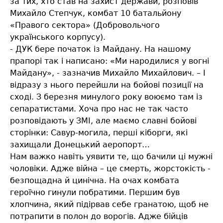
за тих, хто став на захист держави, розповів
Михайло Степчук, комбат 10 батальйону
«Правого сектора» (Добровольчого
українського корпусу).
- ДУК бере початок із Майдану. На нашому
прапорі так і написано: «Ми народилися у вогні
Майдану», - зазначив Михайло Михайлович. – І
відразу з нього перейшли на бойові позиції на
сході. З березня минулого року воюємо там із
сепаратистами. Хоча про нас не так часто
розповідають у ЗМІ, але маємо славні бойові
сторінки: Савур-могила, перші кіборги, які
захищали Донецький аеропорт…
Нам важко навіть уявити те, що бачили ці мужні
чоловіки. Адже війна – це смерть, жорстокість -
безпощадна й цинічна. На очах комбата
героїчно гинули побратими. Першим був
хлопчина, який підірвав себе гранатою, щоб не
потрапити в полон до ворогів. Адже бійців