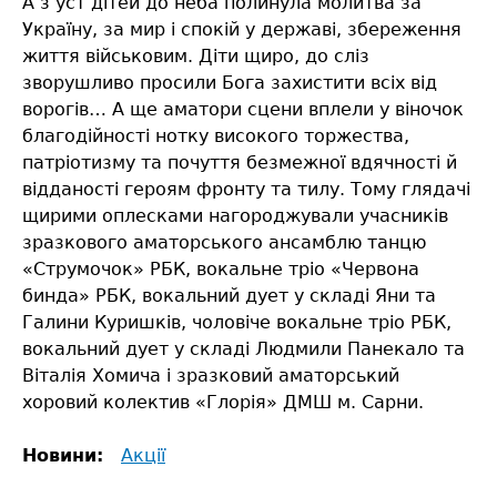
А з уст дітей до неба полинула молитва за
Україну, за мир і спокій у державі, збереження
життя військовим. Діти щиро, до сліз
зворушливо просили Бога захистити всіх від
ворогів… А ще аматори сцени вплели у віночок
благодійності нотку високого торжества,
патріотизму та почуття безмежної вдячності й
відданості героям фронту та тилу. Тому глядачі
щирими оплесками нагороджували учасників
зразкового аматорського ансамблю танцю
«Струмочок» РБК, вокальне тріо «Червона
бинда» РБК, вокальний дует у складі Яни та
Галини Куришків, чоловіче вокальне тріо РБК,
вокальний дует у складі Людмили Панекало та
Віталія Хомича і зразковий аматорський
хоровий колектив «Глорія» ДМШ м. Сарни.
Новини:
Акції