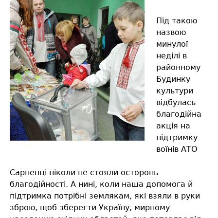
Під такою
назвою
минулої
неділі в
районному
Будинку
культури
відбулась
благодійна
акція на
підтримку
воїнів АТО
Сарненці ніколи не стояли осторонь
благодійності. А нині, коли наша допомога й
підтримка потрібні землякам, які взяли в руки
зброю, щоб зберегти Україну, мирному