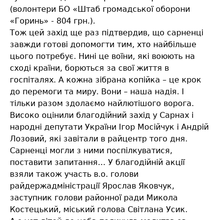
(волонтери БО «Штаб громадської оборони
«Горинь» - 804 грн.).
Тож цей захід ще раз підтвердив, що сарненці
завжди готові допомогти тим, хто найбільше
цього потребує. Нині це воїни, які воюють на
сході країни, борються за свої життя в
госпіталях. А кожна зібрана копійка – це крок
до перемоги та миру. Вони – наша надія. І
тільки разом здолаємо найлютішого ворога.
Високо оцінили благодійний захід у Сарнах і
народні депутати України Ігор Мосійчук і Андрій
Лозовий, які завітали в райцентр того дня.
Сарненці могли з ними поспілкуватися,
поставити запитання… У благодійній акції
взяли також участь в.о. голови
райдержадміністрації Ярослав Яковчук,
заступник голови районної ради Микола
Костецький, міський голова Світлана Усик.