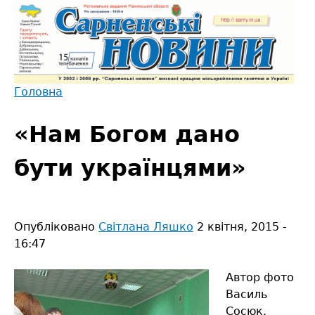
Jump
to
navigation
Головна
Back
Ви
to
«Нам Богом дано
є
top
тут
бути українцями»
Опубліковано
Світлана Ляшко
2 квітня, 2015 -
16:47
Автор фото
Василь
Сосюк.