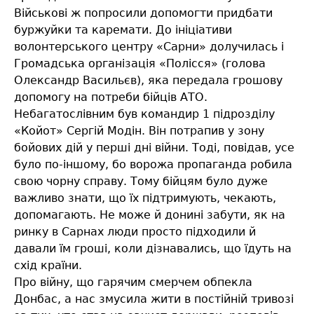
Військові ж попросили допомогти придбати
буржуйки та каремати. До ініціативи
волонтерського центру «Сарни» долучилась і
Громадська організація «Полісся» (голова
Олександр Васильєв), яка передала грошову
допомогу на потреби бійців АТО.
Небагатослівним був командир 1 підрозділу
«Койот» Сергій Модін. Він потрапив у зону
бойових дій у перші дні війни. Тоді, повідав, усе
було по-іншому, бо ворожа пропаганда робила
свою чорну справу. Тому бійцям було дуже
важливо знати, що їх підтримують, чекають,
допомагають. Не може й донині забути, як на
ринку в Сарнах люди просто підходили й
давали їм гроші, коли дізнавались, що їдуть на
схід країни.
Про війну, що гарячим смерчем обпекла
Донбас, а нас змусила жити в постійній тривозі