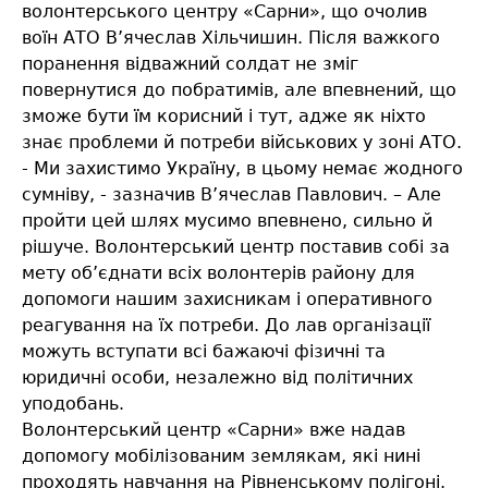
волонтерського центру «Сарни», що очолив
воїн АТО В’ячеслав Хільчишин. Після важкого
поранення відважний солдат не зміг
повернутися до побратимів, але впевнений, що
зможе бути їм корисний і тут, адже як ніхто
знає проблеми й потреби військових у зоні АТО.
- Ми захистимо Україну, в цьому немає жодного
сумніву, - зазначив В’ячеслав Павлович. – Але
пройти цей шлях мусимо впевнено, сильно й
рішуче. Волонтерський центр поставив собі за
мету об’єднати всіх волонтерів району для
допомоги нашим захисникам і оперативного
реагування на їх потреби. До лав організації
можуть вступати всі бажаючі фізичні та
юридичні особи, незалежно від політичних
уподобань.
Волонтерський центр «Сарни» вже надав
допомогу мобілізованим землякам, які нині
проходять навчання на Рівненському полігоні.