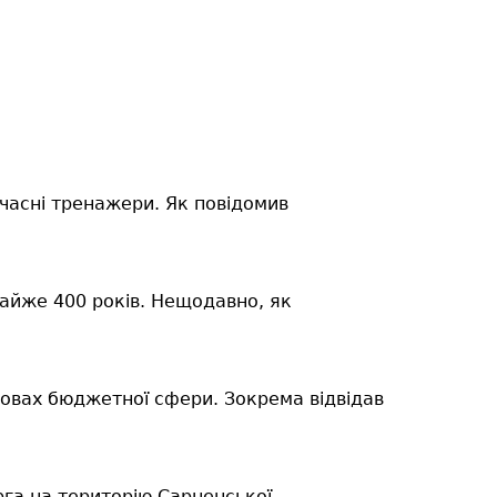
часні тренажери. Як повідомив
айже 400 років.
Нещодавно, як
новах бюджетної сфери. Зокрема відвідав
рга на територію Сарненської