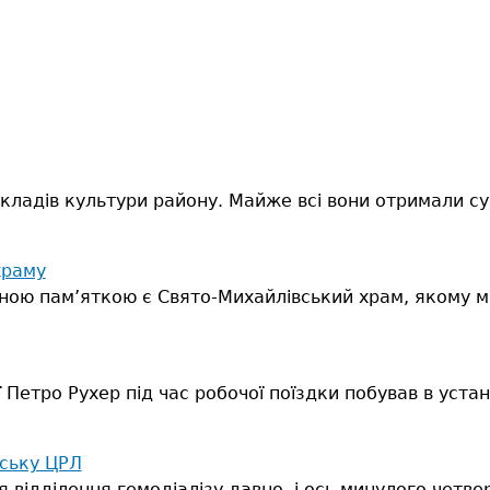
кладів культури району. Майже всі вони отримали су
храму
ичною пам’яткою є Свято-Михайлівський храм, якому м
Петро Рухер під час робочої поїздки побував в уста
ську ЦРЛ
 відділення гемодіалізу давно, і ось минулого четве