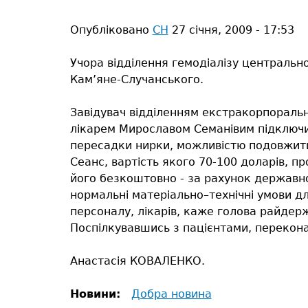
тут
Опубліковано
СН
27 січня, 2009 - 17:53
Учора відділення гемодіалізу центрально
Кам’яне-Случанського.
Завідувач відділенням екстракорпоральни
лікарем Мирославом Семанівим підключи
пересадки нирки, можливістю подовжити ж
Сеанс, вартість якого 70-100 доларів, п
його безкоштовно - за рахунок державно
нормальні матеріально–технічні умови дл
персоналу, лікарів, каже голова райдерж
Поспілкувавшись з пацієнтами, перекона
Анастасія КОВАЛЕНКО.
Новини:
Добра новина