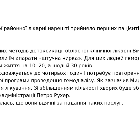
ї районної лікарні нарешті прийняло перших пацієнті
х методів детоксикації обласної клінічної лікарні В
ли їм апарати «штучна нирка». Для цих людей гемод
иття на 10, 20, а іноді й 30 років.
родовжується до чотирьох годин і потребує повторенн
ї програми проведення гемодіалізу. Як зазначив Мир
я лікування. Зі збільшенням кількості хворих буде зб
адміністрації Петро Рухер.
лась, що вони вдячні за надання таких послуг.