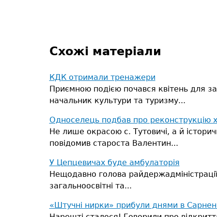
Схожі матеріали
КДК отримали тренажери
Приємною подією почався квітень для за
начальник культури та туризму...
Односелець подбав про реконструкцію 
Не лише окрасою с. Тутовичі, а й істор
повідомив староста Валентин...
У Цепцевичах буде амбулаторія
Нещодавно голова райдержадміністрації 
загальноосвітні та...
«Штучні нирки» прибули днями в Сарнен
Нарешті сталося! Говорили про відкриття