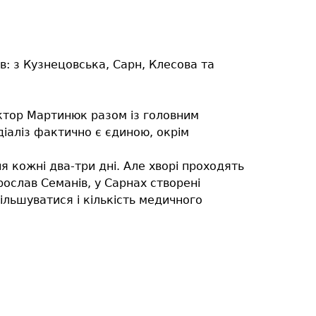
в: з Кузнецовська, Сарн, Клесова та
іктор Мартинюк разом із головним
іаліз фактично є єдиною, окрім
я кожні два-три дні. Але хворі проходять
ослав Семанів, у Сарнах створені
ільшуватися і кількість медичного