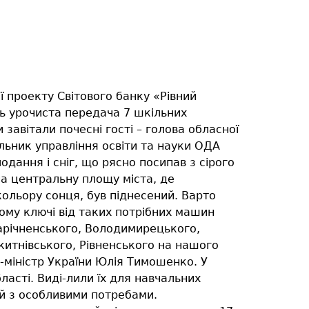
ї проекту Світового банку «Рівний
сь урочиста передача 7 шкільних
и завітали почесні гості – голова обласної
льник управління освіти та науки ОДА
дання і сніг, що рясно посипав з сірого
на центральну площу міста, де
ольору сонця, був піднесений. Варто
ому ключі від таких потрібних машин
річненського, Володимирецького,
китнівського, Рівненського на нашого
-міністр України Юлія Тимошенко. У
асті. Виді-лили їх для навчальних
ей з особливими потребами.