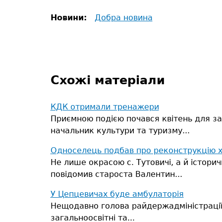
Новини:
Добра новина
Схожі матеріали
КДК отримали тренажери
Приємною подією почався квітень для за
начальник культури та туризму...
Односелець подбав про реконструкцію 
Не лише окрасою с. Тутовичі, а й істор
повідомив староста Валентин...
У Цепцевичах буде амбулаторія
Нещодавно голова райдержадміністрації 
загальноосвітні та...