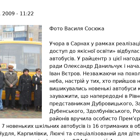
 2009 - 11:22
Фото Василя Сосюка
Учора в Сарнах у рамках реалізаці
доступ до якісної освіти» відбула
автобусів. У райцентр з цієї нагод
ради Олександр Данильчук і нача
Іван Вєтров. Незважаючи на похоло
неба, настрій у тих, хто прийшов 
вишикувались новенькі автобуси к
зауважити, що напередодні в Рівн
представникам Дубровицького, За
Дубенського, Здолбунівського, Ро
районів вручила особисто Прем’єр
 новеньких шкільних автобусів із 16 отриманих в обл
Чудля, Карпилівки, Люхчі та спеціалізований для діт