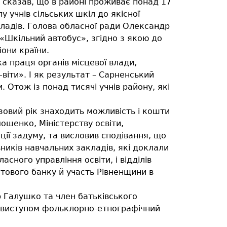
 сказав, що в районі проживає понад 17
 учнів сільських шкіл до якісної
кладів. Голова обласної ради Олександр
 «Шкільний автобус», згідно з якою до
они країни.
а праця органів місцевої влади,
-віти». І як результат – Сарненський
 Отож із понад тисячі учнів району, які
зовий рік знаходить можливість і кошти
ошенко, Міністерству освіти,
ції задуму, та висловив сподівання, що
ників навчальних закладів, які доклали
сного управління освіти, і відділів
ітового банку й участь Рівненщини в
р Галушко та член батьківського
ав виступом фольклорно-етнографічний