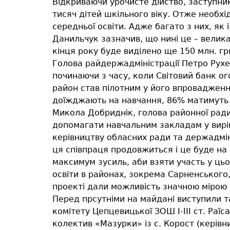
Відкриваючи урочисте дійство, заступни
тисяч дітей шкільного віку. Отже необхі
середньої освіти. Адже багато з них, як
Данильчук зазначив, що нині це – велика
кінця року буде виділено ще 150 млн. гр
Голова райдержадміністрації Петро Рухер
починаючи з часу, коли Світовий банк ого
район став пілотним у його впровадженні.
доїжджають на навчання, 86% матимуть
Микола Добриднік, голова районної ради,
допомагати навчальним закладам у виріш
керівництву обласних ради та держадміні
ця співпраця продовжиться і це буде на 
максимум зусиль, аби взяти участь у цьом
освіти в районах, зокрема Сарненського,
проекті дали можливість значною мірою 
Перед прсутніми на майдані виступили т
комітету Цепцевицької ЗОШ І-ІІІ ст. Раї
колектив «Мазурки» із с. Корост (керівн