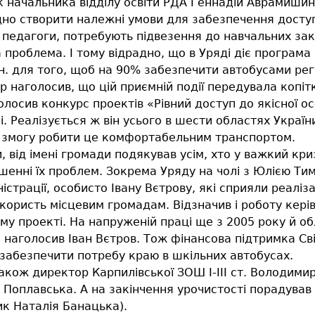
к начальника відділу освіти РДА Геннадій Аврамишин
дно створити належні умови для забезпечення доступу
 і педагоги, потребують підвезення до навчальних за
 проблема. І тому відрадно, що в Уряді діє програма
н. для того, щоб на 90% забезпечити автобусами регі
 наголосив, що цій приємній події передувала копітк
лосив конкурс проектів «Рівний доступ до якісної ос
 Реалізується ж він усього в шести областях України.
 змогу робити це комфортабельним транспортом.
 від імені громади подякував усім, хто у важкий кри
енні їх проблем. Зокрема Уряду на чолі з Юлією Тим
страції, особисто Івану Вєтрову, які сприяли реаліза
користь місцевим громадам. Відзначив і роботу керів
у проекті. На напруженій праці ще з 2005 року й обла
 наголосив Іван Вєтров. Тож фінансова підтримка Св
забезпечити потребу краю в шкільних автобусах.
акож директор Карпилівської ЗОШ І-ІІІ ст. Володими
са Поплавська. А на закінчення урочистості порадув
ик Наталія Банацька).