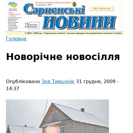
Jump
to
navigation
Головна
Back
Ви
to
Новорічне новосілля
є
top
тут
Опубліковано
Зоя Тимцунік
31 грудня, 2009 -
14:37