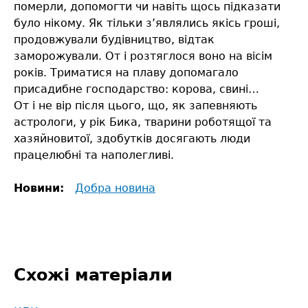
померли, допомогти чи навіть щось підказати
було нікому. Як тільки з’являлись якісь гроші,
продовжували будівництво, відтак
заморожували. От і розтяглося воно на вісім
років. Триматися на плаву допомагало
присадибне господарство: корова, свині…
От і не вір після цього, що, як запевняють
астрологи, у рік Бика, тварини роботящої та
хазяйновитої, здобутків досягають люди
працелюбні та наполегливі.
Новини:
Добра новина
Схожі матеріали