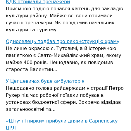
КДК отримали тренажери
Приємною подією почався квітень для закладів
культури району. Майже всі вони отримали
сучасні тренажери. Як повідомив начальник
культури та туризму...
Односелець подбав про реконструкцію храму
Не лише окрасою с. Тутовичі, а й історичною
пам’яткою є Свято-Михайлівський храм, якому
майже 400 років.
Нещодавно, як повідомив
староста Валентин...
У Цепцевичах буде амбулаторія
Нещодавно голова райдержадміністрації Петро
Рухер під час робочої поїздки побував в
установах бюджетної сфери. Зокрема відвідав
загальноосвітні та...
«Штучні нирки» прибули днями в Сарненську
ЦРЛ