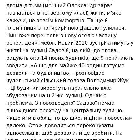
двома дітьми (менший Олександр зараз
навчається в четвертому класі) жити, м’яко
кажучи, не зовсім комфортно. Та ще й
племінниця з чотирирічною Дашею тулилися.
Нині вже перенесли в нову оселю частину
речей, деякі меблі. Новий 2010 зустрічатимуть у
житлі на вулиці Садовій, на якій, до слова,
радують око 14 нових будинків, ще 9 починають
зводити. «А ще для майже 40 родин готуємо
дозволи на будівництво, - розповідає
чудельський сільський голова Володимир Жук.
– Ці будинки виростуть паралельно вже
збудованим на цій же вулиці. Однак є
проблема. З новозведеної Садової немає
пішохідного проходу на центральну вулицю.
Якщо йти в обхід, то до школи дітям-новоселам
далеко. Отож доводиться переконувати
односельців, щоб дозволили це зробити. На