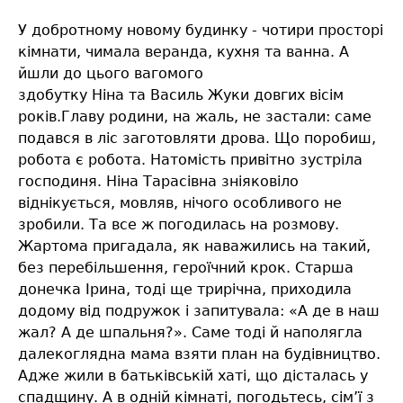
У добротному новому будинку - чотири просторі
кімнати, чимала веранда, кухня та ванна. А
йшли до цього вагомого
здобутку Ніна та Василь Жуки довгих вісім
років.Главу родини, на жаль, не застали: саме
подався в ліс заготовляти дрова. Що поробиш,
робота є робота. Натомість привітно зустріла
господиня. Ніна Тарасівна зніяковіло
віднікується, мовляв, нічого особливого не
зробили. Та все ж погодилась на розмову.
Жартома пригадала, як наважились на такий,
без перебільшення, героїчний крок. Старша
донечка Ірина, тоді ще трирічна, приходила
додому від подружок і запитувала: «А де в наш
жал? А де шпальня?». Саме тоді й наполягла
далекоглядна мама взяти план на будівництво.
Адже жили в батьківській хаті, що дісталась у
спадщину. А в одній кімнаті, погодьтесь, сім’ї з