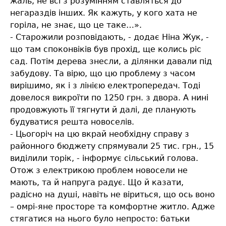
жаль, не всі з розумінням ставляться до
негараздів інших. Як кажуть, у кого хата не
горіла, не знає, що це таке…».
- Старожили розповідають, - додає Ніна Жук, -
що там споконвіків був прохід, ще колись ріс
сад. Потім дерева знесли, а ділянки давали під
забудову. Та вірю, що цю проблему з часом
вирішимо, як і з лінією електропередач. Тоді
довелося викроїти по 1250 грн. з двора. А нині
продовжують її тягнути й далі, де планують
будуватися решта новоселів.
- Цьогоріч на цю вкрай необхідну справу з
районного бюджету спрямували 25 тис. грн., 15
виділили торік, - інформує сільський голова.
Отож з електрикою проблем новосели не
мають, та й напруга радує. Що й казати,
радісно на душі, навіть не віриться, що ось воно
– омрі-яне просторе та комфортне житло. Адже
стягатися на нього було непросто: батьки