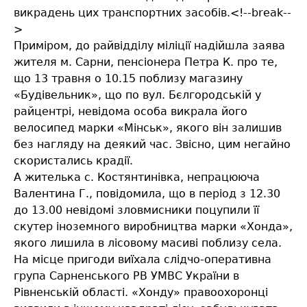
викрадень цих транспортних засобів.<!--break--
>
Приміром, до райвідділу міліції надійшла заява
жителя м. Сарни, пенсіонера Петра К. про те,
що 13 травня о 10.15 поблизу магазину
«Будівельник», що по вул. Бєлгородській у
райцентрі, невідома особа викрала його
велосипед марки «Мінськ», якого він залишив
без нагляду на деякий час. Звісно, цим негайно
скористались крадії.
А жителька с. Костянтинівка, непрацююча
Валентина Г., повідомила, що в період з 12.30
до 13.00 невідомі зловмисники поцупили її
скутер іноземного виробництва марки «Хонда»,
якого лишила в лісовому масиві поблизу села.
На місце пригоди виїхала слідчо-оперативна
група Сарненського РВ УМВС України в
Рівненській області. «Хонду» правоохоронці