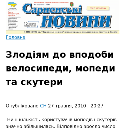
Jump
to
navigation
Головна
Back
Ви
to
Злодіям до вподоби
є
top
тут
велосипеди, мопеди
та скутери
Опубліковано
СН
27 травня, 2010 - 20:27
Нині кількість користувачів мопедів і скутерів
значно збільшилась. Відповідно зросло число