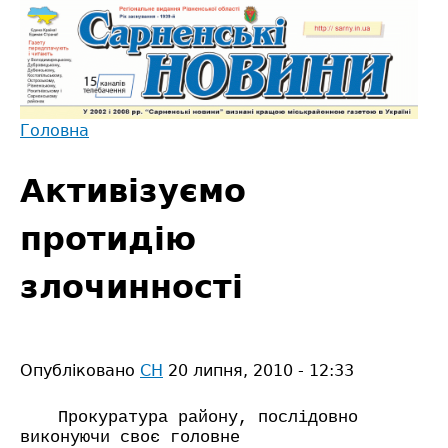
Jump
to
navigation
Головна
Back
Ви
to
Активізуємо
є
top
тут
протидію
злочинності
Опубліковано
СН
20 липня, 2010 - 12:33
Прокуратура району, послідовно
виконуючи своє головне