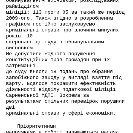
обвинувальним висновком, розслідуваних
райвідділом
міліції: 113 проти 85 за такий же період
2009-ого. Також згідно з розробленим
графіком постійно заслуховуємо
кримінальні справи про злочини минулих
років. 10
скеровано до суду з обвинувальним
висновком.
Не допустили жодного порушення
конституційних прав громадян при їх
затриманні.
До суду внесли 18 подань про обрання
запобіжного заходу у вигляді взяття під
варту. Вдалося покращити ефективність
діяльності відділу податкової міліції
Сарненської МДПІ. Зокрема за
результатами спільних перевірок порушили
дві
кримінальні справи у сфері економіки.
Пріоритетними
напрямками в роботі залишаються нагляд