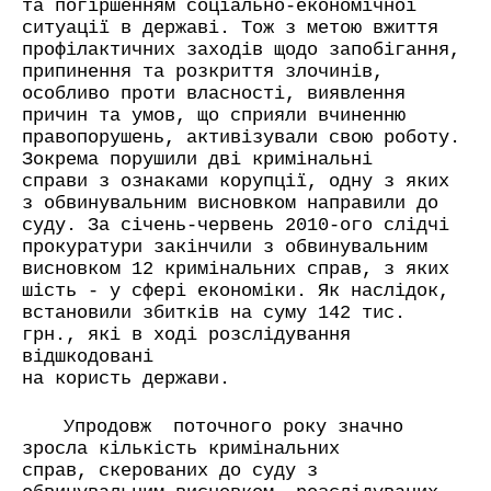
та погіршенням соціально-економічної
ситуації в державі. Тож з метою вжиття
профілактичних заходів щодо запобігання,
припинення та розкриття злочинів,
особливо проти власності, виявлення
причин та умов, що сприяли вчиненню
правопорушень, активізували свою роботу.
Зокрема порушили дві кримінальні
справи з ознаками корупції, одну з яких
з обвинувальним висновком направили до
суду. За січень-червень 2010-ого слідчі
прокуратури закінчили з обвинувальним
висновком 12 кримінальних справ, з яких
шість - у сфері економіки. Як наслідок,
встановили збитків на суму 142 тис.
грн., які в ході розслідування
відшкодовані
на користь держави.
Упродовж
поточного року значно
зросла кількість кримінальних
справ, скерованих до суду з