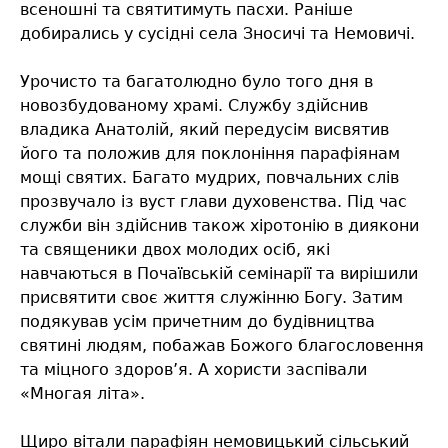
всеношні та святитимуть пасхи. Раніше
добирались у сусідні села Зносичі та Немовичі.
Урочисто та багатолюдно було того дня в
новозбудованому храмі. Службу здійснив
владика Анатолій, який передусім висвятив
його та положив для поклоніння парафіянам
мощі святих. Багато мудрих, повчальних слів
прозвучало із вуст глави духовенства. Під час
служби він здійснив також хіротонію в диякони
та священики двох молодих осіб, які
навчаються в Почаївській семінарії та вирішили
присвятити своє життя служінню Богу. Затим
подякував усім причетним до будівництва
святині людям, побажав Божого благословення
та міцного здоров’я. А хористи заспівали
«Многая літа».
Щиро вітали парафіян немовицький сільський