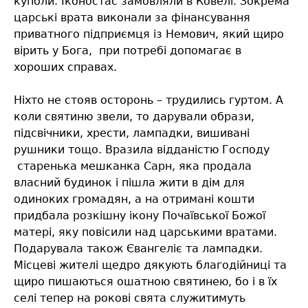
куполи. Іконостас замовляли в Ковелі. Зокрема
царські врата виконали за фінансування
приватного підприємця із Немович, який щиро
вірить у Бога,
при потребі допомагає в
хороших справах.
Ніхто не стояв осторонь – трудились гуртом. А
коли святиню звели, то дарували образи,
підсвічники, хрести, лампадки, вишивані
рушники тощо. Вразила відданістю Господу
старенька мешканка Сарн, яка продала
власний будинок і пішла жити в дім для
одиноких громадян, а на отримані кошти
придбала розкішну ікону Почаївської Божої
матері, яку повісили над царськими вратами.
Подарувала також Євангеліє та лампадки.
Місцеві жителі щедро дякують благодійниці та
щиро пишаються ошатною святинею, бо і в їх
селі тепер на рокові свята служитимуть