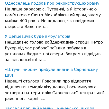
Односелець подбав про реконструкцію храму
Не лише окрасою с. Тутовичі, а й історичною
пам’яткою є Свято-Михайлівський храм, якому
майже 400 років.
Нещодавно, як повідомив
староста Валентин...
У Цепцевичах буде амбулаторія
Нещодавно голова райдержадміністрації Петро
Рухер під час робочої поїздки побував в
установах бюджетної сфери. Зокрема відвідав
загальноосвітні та...
«Штучні нирки» прибули днями в Сарненську
ЦРЛ
Нарешті сталося! Говорили про відкриття
відділення гемодіалізу давно, і ось минулого
четверга на територію Сарненської центральної
районної лікарні в...
Заклали перший камінь Тинненської школи