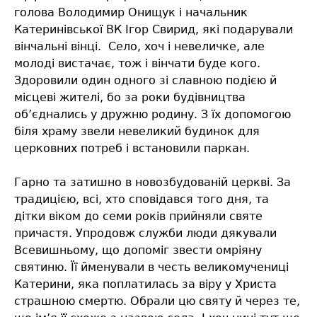
голова Володимир Онищук і начальник
Катеринівської ВК Ігор Свирид, які подарували
вінчальні вінці.
Село, хоч і невеличке, але
молоді вистачає, тож і вінчати буде кого.
Здоровили один одного зі славною подією й
місцеві жителі, бо за роки будівництва
об’єднались у дружню родину. З їх допомогою
біля храму звели невеликий будинок для
церковних потреб і
встановили паркан.
Гарно та затишно в новозбудованій церкві. За
традицією, всі, хто сповідався того дня, та
дітки віком до семи років прийняли святе
причастя. Упродовж служби люди дякували
Всевишньому, що допоміг звести омріяну
святиню. Її йменували в честь великомучениці
Катерини, яка поплатилась за віру у Христа
страшною смертю. Обрали цю святу й через те,