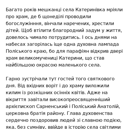
Багато років мешканці села Катеринівка мріяли
про храм, де б щонеділі проводили
богослужінння, вінчали наречених, хрестили
дітей. Щоб втілити благородний задум у життя,
довелось чимало потрудитись. І ось днями на
набесах загорілась іще одна духовна лампада
Поліського краю, бо для парафіян відкрив двері
храм великомучениці Катерини, що став
найбільшою окрасою маленького села.
Гарно зустрічали тут гостей
того святкового
дня. Від вхідних воріт і до храму виложили
килим із розкішних осінніх квітів. Адже на
вікриття завітали високопреосвященніший
архієпископ Сарненський і Поліський Анатолій,
церковна братія району. Глава духовенства
сердечно поздоровив людей зі славною подією,
яка, без сумніву, ввійде в історію села світлими