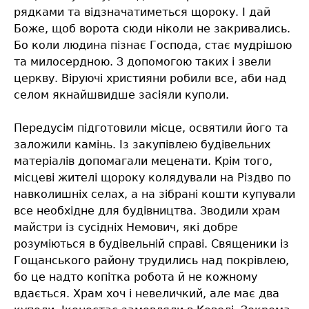
рядками та відзначатиметься щороку. І дай
Боже, щоб ворота сюди ніколи не закривались.
Бо коли людина пізнає Господа, стає мудрішою
та милосердною. З допомогою таких і звели
церкву. Віруючі християни робили все, аби над
селом якнайшвидше засіяли куполи.
Передусім підготовили місце, освятили його та
заложили камінь. Із закупівлею будівельних
матеріалів допомагали меценати. Крім того,
місцеві жителі щороку колядували на Різдво по
навколишніх селах, а на зібрані кошти купували
все необхідне для будівництва. Зводили храм
майстри із сусідніх Немович, які добре
розуміються в будівельній справі. Священики із
Гощанського району трудились над покрівлею,
бо це надто копітка робота й не кожному
вдається. Храм хоч і невеличкий, але має два