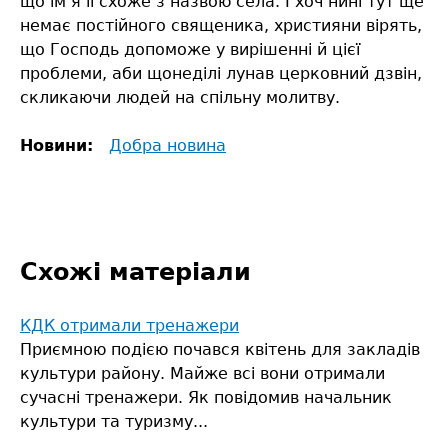
що ім’я її схоже з назвою села. І хоч нині тут ще
немає постійного священика, християни вірять,
що Господь допоможе у вирішенні й цієї
проблеми, аби щонеділі лунав церковний дзвін,
скликаючи людей на спільну молитву.
Новини:
Добра новина
Схожі матеріали
КДК отримали тренажери
Приємною подією почався квітень для закладів
культури району. Майже всі вони отримали
сучасні тренажери. Як повідомив начальник
культури та туризму...