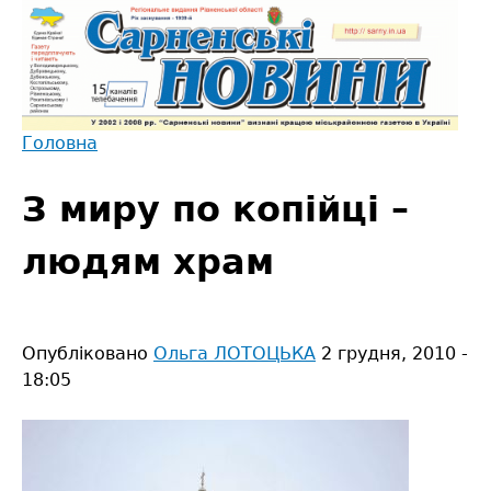
Jump
to
navigation
Головна
Back
Ви
to
З миру по копійці –
є
top
тут
людям храм
Опубліковано
Ольга ЛОТОЦЬКА
2 грудня, 2010 -
18:05