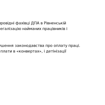
овідні фахівці ДПА в Рівненській
легалізацію найманих працівників і
рушення законодавства про оплату праці.
лати в «конвертах», і детінізації