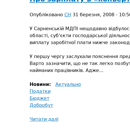
Держав
податк
Опубліковано
СН
31 березня, 2008 - 10:5
служб
України
У Сарненській МДПІ нещодавно відбулося 
Сарнен
області, суб’єкти господарської діяльнос
МДПІ
виплату заробітної плати нижче законод
–
краща
У першу чергу заслухали пояснення пред
в
Варто зазначити, що не так легко позбут
област
найманих працівників. Адже...
Новини:
Актуально
Податки
Бюджет
Добробут
Читати далі
про
Про