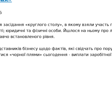
ної
ової
6
и
:
засідання «круглого столу», в якому взяли участь пр
ська
ті; юридичні та фізичні особи. Йшлося на ньому про 
авчо встановленого рівня.
ставників бізнесу щодо фактів, які свідчать про по
ися «чорної плями» сьогодення - виплати заробітної п
і