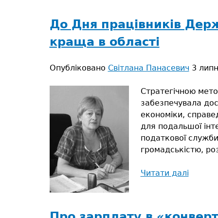
тут
До Дня працівників Дер
краща в області
Опубліковано
Світлана Панасевич
3 липн
Стратегічною метою
забезпечувала дос
економіки, справед
для подальшої інте
податкової служби 
громадськістю, ро
Читати далі
про
До
Дня
праців
Про зарплату в «конвер