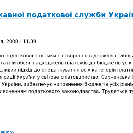
жавної податкової служби Украї
я, 2008 - 11:39
 податкової політики є створення в державі стабіль
татній обсяг надходжень платежів до бюджетів усіх 
ливий підхід до оподаткування всіх категорій платн
грації України у світове співтовариство. Сарненська 
України, забезпечує наповнення бюджетів усіх рівнів
з’ясненням податкового законодавства. Трудяться ту
ників
тах»