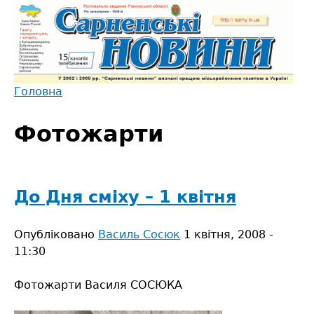
Jump
to
navigation
Головна
Back
Ви
to
Фотожарти
є
top
тут
До Дня сміху – 1 квітня
Опубліковано
Василь Сосюк
1 квітня, 2008 -
11:30
Фотожарти Василя СОСЮКА