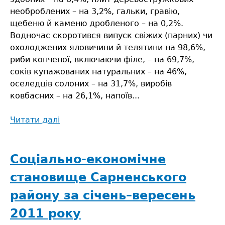
необроблених – на 3,2%, гальки, гравію,
щебеню й каменю дробленого – на 0,2%.
Водночас скоротився випуск свіжих (парних) чи
охолоджених яловичини й телятини на 98,6%,
риби копченої, включаючи філе, – на 69,7%,
соків купажованих натуральних – на 46%,
оселедців солоних – на 31,7%, виробів
ковбасних – на 26,1%, напоїв...
Читати далі
про
Соціально-
економічне
становище
Соціально-економічне
району
становище Сарненського
за
2011
району за січень–вересень
рік
2011 року