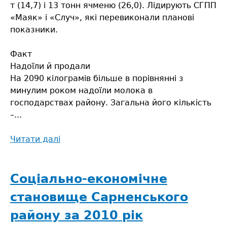
т (14,7) і 13 тонн ячменю (26,0). Лідирують СГПП
«Маяк» і «Случ», які перевиконали планові
показники.
Факт
Надоїли й продали
На 2090 кілограмів більше в порівнянні з
минулим роком надоїли молока в
господарствах району. Загальна його кількість
–...
Читати далі
про
Хліб
наш
насущний
Соціально-економічне
становище Сарненського
району за 2010 рік