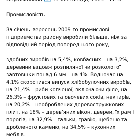
Промисловість
За січень–вересень 2009-го промислові
підприємства району виробили більше, ніж за
відповідний період попереднього року,
здобних виробів на 5,4%, ковбасних – на 3,2%,
деревини вздовж розпиляної чи розколотої
завтовшки понад 6 мм – на 4%. Водночас на
4,1% скоротився випуск хлібобулочних виробів,
на 21,4% – риби копченої, включаючи філе, на
26,3% – фруктових та овочевих соків, нектарів,
на 20,2% – необроблених деревостружкових
плит, на 18% – дерев’яних вікон, дверей, їх рам і
порогів, на 32,9% – гальки, гравію, щебеню та
дробленого каменю, на 34,5% – кухонних
меблів.