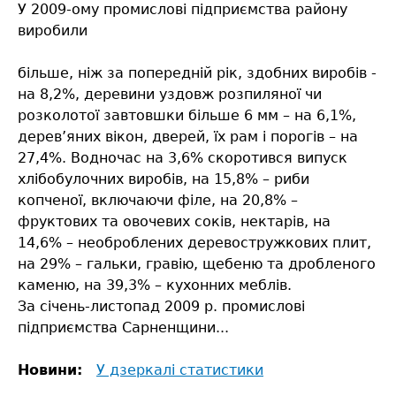
У 2009-ому промислові підприємства району
виробили
більше, ніж за попередній рік, здобних виробів -
на 8,2%, деревини уздовж розпиляної чи
розколотої завтовшки більше 6 мм – на 6,1%,
дерев’яних вікон, дверей, їх рам і порогів – на
27,4%. Водночас на 3,6% скоротився випуск
хлібобулочних виробів, на 15,8% – риби
копченої, включаючи філе, на 20,8% –
фруктових та овочевих соків, нектарів, на
14,6% – необроблених деревостружкових плит,
на 29% – гальки, гравію, щебеню та дробленого
каменю, на 39,3% – кухонних меблів.
За січень-листопад 2009 р. промислові
підприємства Сарненщини...
Новини:
У дзеркалі статистики