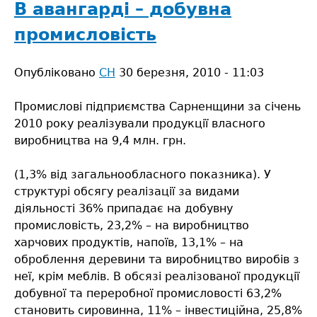
становище
В авангарді – добувна
Сарненського
промисловість
району
за
Опубліковано
січень–
СН
30 березня, 2010 - 11:03
червень
Промислові підприємства Сарненщини за січень
2010
2010 року реалізували продукції власного
року
виробництва на 9,4 млн. грн.
(1,3% від загальнообласного показника). У
структурі обсягу реалізації за видами
діяльності 36% припадає на добувну
промисловість, 23,2% – на виробництво
харчових продуктів, напоїв, 13,1% – на
оброблення деревини та виробництво виробів з
неї, крім меблів. В обсязі реалізованої продукції
добувної та переробної промисловості 63,2%
становить сировинна, 11% – інвестиційна, 25,8%