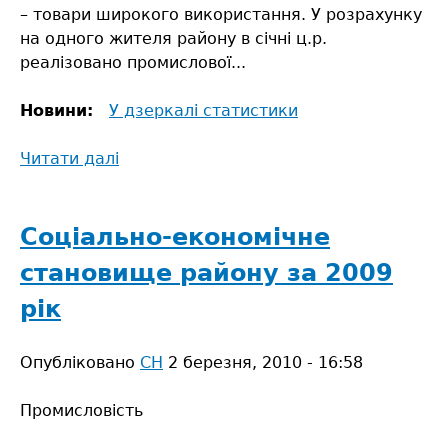
– товари широкого використання. У розрахунку
на одного жителя району в січні ц.р.
реалізовано промислової...
Новини:
У дзеркалі статистики
Читати далі
про
В
авангарді
–
Соціально-економічне
добувна
становище району за 2009
промисловість
рік
Опубліковано
СН
2 березня, 2010 - 16:58
Промисловість