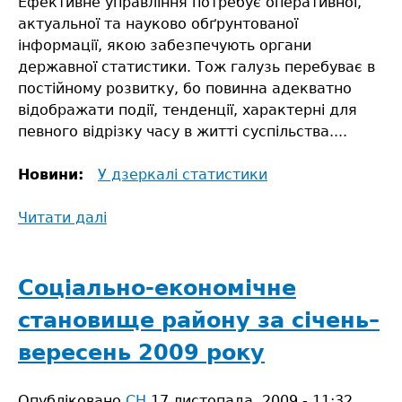
Ефективне управління потребує оперативної,
актуальної та науково обґрунтованої
інформації, якою забезпечують органи
державної статистики. Тож галузь перебуває в
постійному розвитку, бо повинна адекватно
відображати події, тенденції, характерні для
певного відрізку часу в житті суспільства....
Новини:
У дзеркалі статистики
Читати далі
про
Найбільше
шлюбів
реєструють
Соціально-економічне
у
становище району за січень–
Сарнах
вересень 2009 року
Опубліковано
СН
17 листопада, 2009 - 11:32