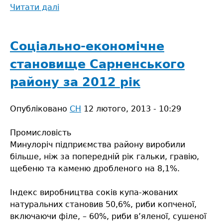
Читати далі
про
Соціально-
економічне
становище
Соціально-економічне
Сарненського
становище Сарненського
району
за
району за 2012 рік
І
півріччя
Опубліковано
СН
12 лютого, 2013 - 10:29
ц.р.
Промисловість
Минулоріч підприємства району виробили
більше, ніж за попередній рік гальки, гравію,
щебеню та каменю дробленого на 8,1%.
Індекс виробництва соків купа-жованих
натуральних становив 50,6%, риби копченої,
включаючи філе, – 60%, риби в’яленої, сушеної