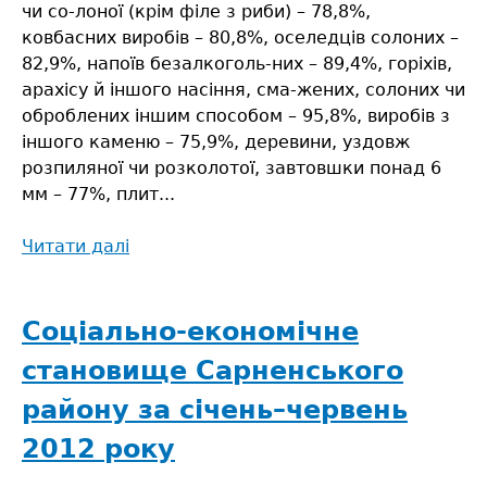
чи со-лоної (крім філе з риби) – 78,8%,
ковбасних виробів – 80,8%, оселедців солоних –
82,9%, напоїв безалкоголь-них – 89,4%, горіхів,
арахісу й іншого насіння, сма-жених, солоних чи
оброблених іншим способом – 95,8%, виробів з
іншого каменю – 75,9%, деревини, уздовж
розпиляної чи розколотої, завтовшки понад 6
мм – 77%, плит...
Читати далі
про
Соціально-
економічне
становище
Соціально-економічне
Сарненського
становище Сарненського
району
за
району за січень–червень
2012
2012 року
рік