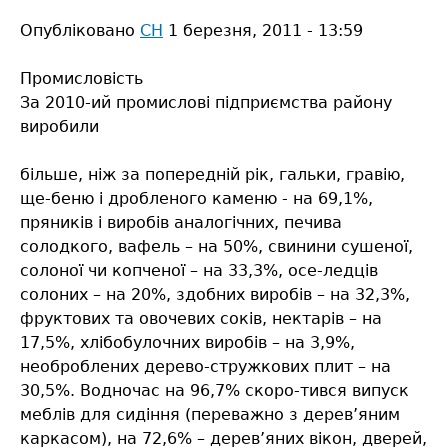
Опубліковано
СН
1 березня, 2011 - 13:59
Промисловість
За 2010-ий промислові підприємства району
виробили
більше, ніж за попередній рік, гальки, гравію,
ще-беню і дробленого каменю - на 69,1%,
пряників і виробів аналогічних, печива
солодкого, вафель – на 50%, свинини сушеної,
солоної чи копченої – на 33,3%, осе-ледців
солоних – на 20%, здобних виробів – на 32,3%,
фруктових та овочевих соків, нектарів – на
17,5%, хлібобулочних виробів – на 3,9%,
необроблених дерево-стружкових плит – на
30,5%. Водночас на 96,7% скоро-тився випуск
меблів для сидіння (переважно з дерев’яним
каркасом), на 72,6% – дерев’яних вікон, дверей,