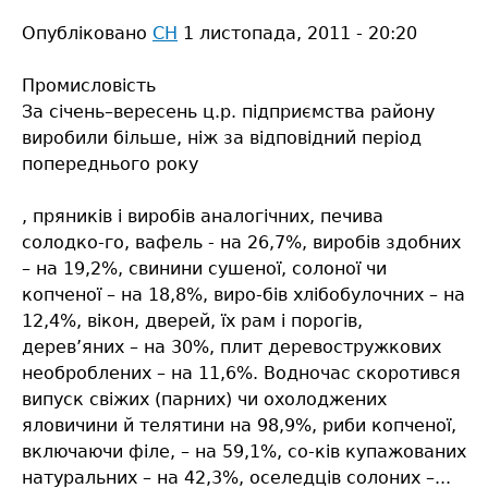
Опубліковано
СН
1 листопада, 2011 - 20:20
Промисловість
За січень–вересень ц.р. підприємства району
виробили більше, ніж за відповідний період
попереднього року
, пряників і виробів аналогічних, печива
солодко-го, вафель - на 26,7%, виробів здобних
– на 19,2%, свинини сушеної, солоної чи
копченої – на 18,8%, виро-бів хлібобулочних – на
12,4%, вікон, дверей, їх рам і порогів,
дерев’яних – на 30%, плит деревостружкових
необроблених – на 11,6%. Водночас скоротився
випуск свіжих (парних) чи охолоджених
яловичини й телятини на 98,9%, риби копченої,
включаючи філе, – на 59,1%, со-ків купажованих
натуральних – на 42,3%, оселедців солоних –...