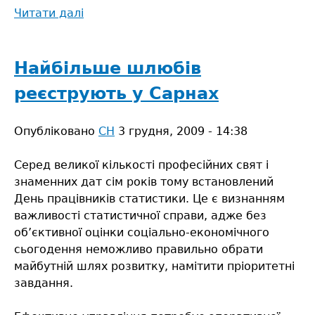
Читати далі
про
Соціально-
економічне
становище
Найбільше шлюбів
району
реєструють у Сарнах
за
2009
Опубліковано
рік
СН
3 грудня, 2009 - 14:38
Серед великої кількості професійних свят і
знаменних дат сім років тому встановлений
День працівників статистики. Це є визнанням
важливості статистичної справи, адже без
об’єктивної оцінки соціально-економічного
сьогодення неможливо правильно обрати
майбутній шлях розвитку, намітити пріоритетні
завдання.