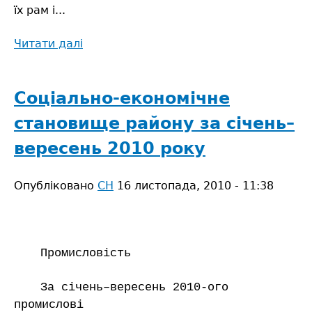
їх рам і...
Читати далі
про
Соціально-
економічне
становище
Соціально-економічне
Сарненського
становище району за січень–
району
за
вересень 2010 року
2010
рік
Опубліковано
СН
16 листопада, 2010 - 11:38
Промисловість
За січень–вересень 2010-ого
промислові