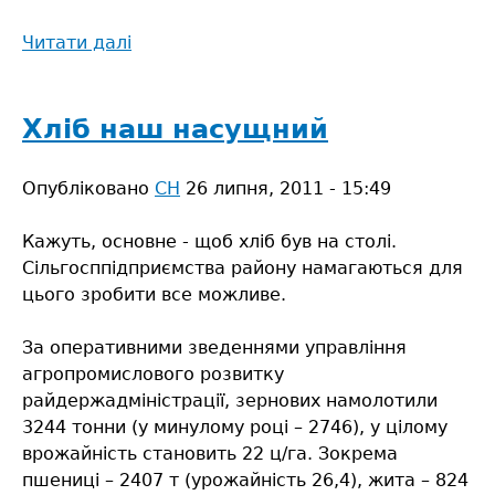
Читати далі
про
Соціально-
економічне
становище
Хліб наш насущний
Сарненського
району
Опубліковано
СН
26 липня, 2011 - 15:49
за
січень–
Кажуть, основне - щоб хліб був на столі.
вересень
Сільгосппідприємства району намагаються для
2011
цього зробити все можливе.
року
За оперативними зведеннями управління
агропромислового розвитку
райдержадміністрації, зернових намолотили
3244 тонни (у минулому році – 2746), у цілому
врожайність становить 22 ц/га. Зокрема
пшениці – 2407 т (урожайність 26,4), жита – 824