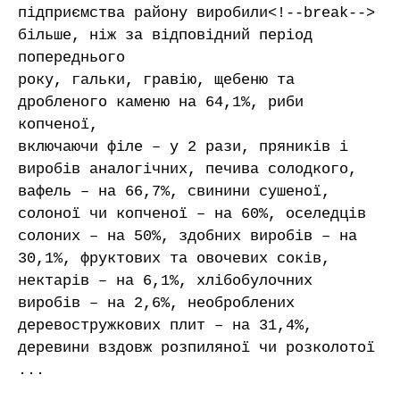
підприємства району виробили<!--break-->
більше, ніж за відповідний період
попереднього
року, гальки, гравію, щебеню та
дробленого каменю на 64,1%, риби
копченої,
включаючи філе – у 2 рази, пряників і
виробів аналогічних, печива солодкого,
вафель – на 66,7%, свинини сушеної,
солоної чи копченої – на 60%, оселедців
солоних – на 50%, здобних виробів – на
30,1%, фруктових та овочевих соків,
нектарів – на 6,1%, хлібобулочних
виробів – на 2,6%, необроблених
деревостружкових плит – на 31,4%,
деревини вздовж розпиляної чи розколотої
...