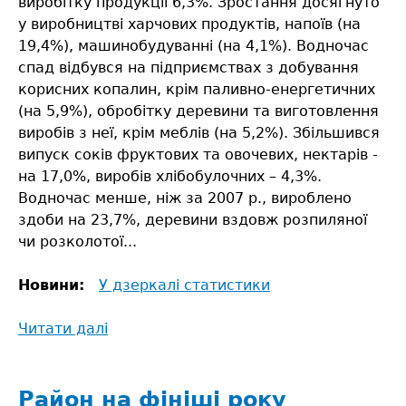
виробітку продукції 6,3%. Зростання досягнуто
у виробництві харчових продуктів, напоїв (на
19,4%), машинобудуванні (на 4,1%). Водночас
спад відбувся на підприємствах з добування
корисних копалин, крім паливно-енергетичних
(на 5,9%), обробітку деревини та виготовлення
виробів з неї, крім меблів (на 5,2%). Збільшився
випуск соків фруктових та овочевих, нектарів -
на 17,0%, виробів хлібобулочних – 4,3%.
Водночас менше, ніж за 2007 р., вироблено
здоби на 23,7%, деревини вздовж розпиляної
чи розколотої...
Новини:
У дзеркалі статистики
Читати далі
про
Соціально-
економічне
становище
Район на фініші року