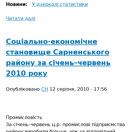
Новини:
У дзеркалі статистики
Читати далі
про
Соціально-
економічне
становище
Соціально-економічне
району
становище Сарненського
за
січень–
району за січень–червень
вересень
2010 року
2010
року
Опубліковано
СН
12 серпня, 2010 - 17:56
Промисловість
За січень–червень ц.р. промислові підприємства
району виробили більше, ніж за відповідний