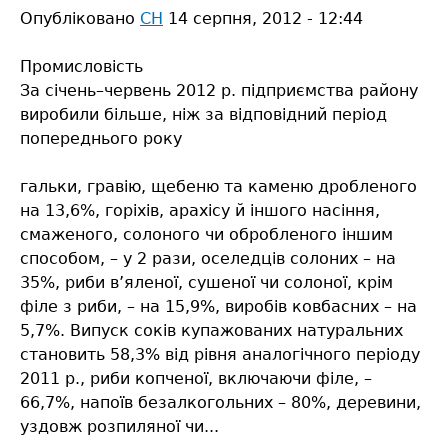
Опубліковано
СН
14 серпня, 2012 - 12:44
Промисловість
За січень–червень 2012 р. підприємства району
виробили більше, ніж за відповідний період
попереднього року
гальки, гравію, щебеню та каменю дробленого
на 13,6%, горіхів, арахісу й іншого насіння,
смаженого, солоного чи обробленого іншим
способом, – у 2 рази, оселедців солоних – на
35%, риби в’яленої, сушеної чи солоної, крім
філе з риби, – на 15,9%, виробів ковбасних – на
5,7%. Випуск соків купажованих натуральних
становить 58,3% від рівня аналогічного періоду
2011 р., риби копченої, включаючи філе, –
66,7%, напоїв безалкогольних – 80%, деревини,
уздовж розпиляної чи...