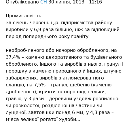
Опубліковано
СН
30 липня, 2013 - 12:16
Промисловість
За січень–червень ц.р. підприємства району
виробили у 6,9 раза більше, ніж за відповідний
період попереднього року граніту
необроб-леного або начорно обробленого, на
37,4% – каменю декоративного та будівельного
обробленого, іншого та виробів з нього, гранул і
порошку з каменю природного й інших, штучно
забарвлених, виробів з агломерова-ного
сланцю, на 7,5% – гранул, щебеню (каменю
дробленого), крихти та порошку, гальки,
гравію, у 3 рази – деревини уздовж розпиляної
чи розколотої, розділеної на частини чи
лущеної, завтовшки понад 6 мм, у 4,3 раза –
м’яса великої рогатої худоби...