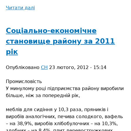
Читати далі
про
Соціально-
економічне
становище
Соціально-економічне
Сарненського
становище району за 2011
району
за
рік
січень–
червень
Опубліковано
СН
23 лютого, 2012 - 15:14
2012
року
Промисловість
У минулому році підприємства району виробили
більше, ніж за попередній рік,
меблів для сидіння у 10,3 раза, пряників і
виробів аналогічних, печива солодкого, вафель
– на 38,9%, виробів хлібобулочних – на 10,3%,
здобних – на 8,4%, плит деревостружкових