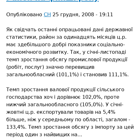
району
за
Опубліковано
СН
25 грудня, 2008 - 19:11
2008
рік
Як свідчать останні опрацьовані дані державної
статистики, район за одинадцять місяців ц.р.
має здебільшого добрі показники соціально-
економічного розвитку. Так, у січні-листопаді
темп зростання обсягу промислової продукції
(робіт, послуг) значно перевищив
загальнообласний (101,1%) і становив 111,1%.
Темп зростання валової продукції сільського
господарства хоч і дорівнює 102,0%, проте
нижчий загальнообласного (105,0%). У січні-
жовтні ц.р. експортували товарів на 5,4%
більше, ніж у середньому по області, загалом -
133,4%. Темп зростання обсягу з імпорту за цей
період один з найвищих на...