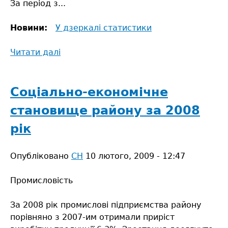
За період з...
Новини:
У дзеркалі статистики
Читати далі
про
Соціально-
економічне
становище
Соціально-економічне
району
становище району за 2008
за
січень–
рік
вересень
2009
Опубліковано
СН
10 лютого, 2009 - 12:47
року
Промисловість
За 2008 рік промислові підприємства району
порівняно з 2007-им отримали приріст