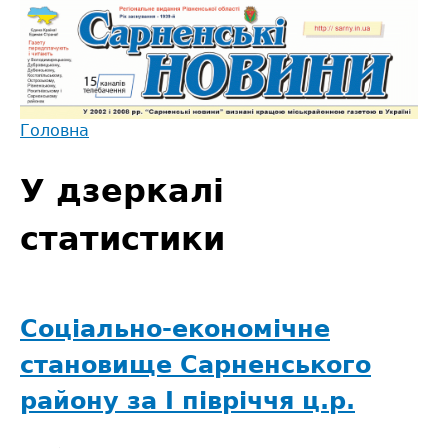
Jump
to
navigation
Головна
Back
Ви
to
У дзеркалі
є
top
тут
статистики
Соціально-економічне
становище Сарненського
району за І півріччя ц.р.