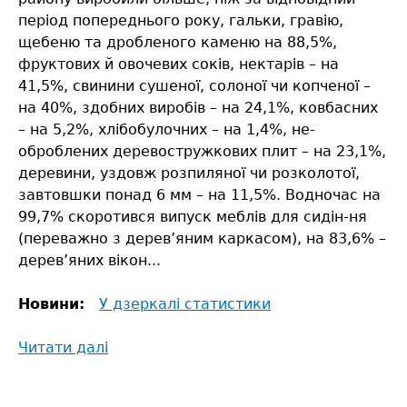
період попереднього року, гальки, гравію,
щебеню та дробленого каменю на 88,5%,
фруктових й овочевих соків, нектарів – на
41,5%, свинини сушеної, солоної чи копченої –
на 40%, здобних виробів – на 24,1%, ковбасних
– на 5,2%, хлібобулочних – на 1,4%, не-
оброблених деревостружкових плит – на 23,1%,
деревини, уздовж розпиляної чи розколотої,
завтовшки понад 6 мм – на 11,5%. Водночас на
99,7% скоротився випуск меблів для сидін-ня
(переважно з дерев’яним каркасом), на 83,6% –
дерев’яних вікон...
Новини:
У дзеркалі статистики
Читати далі
про
Соціально-
економічне