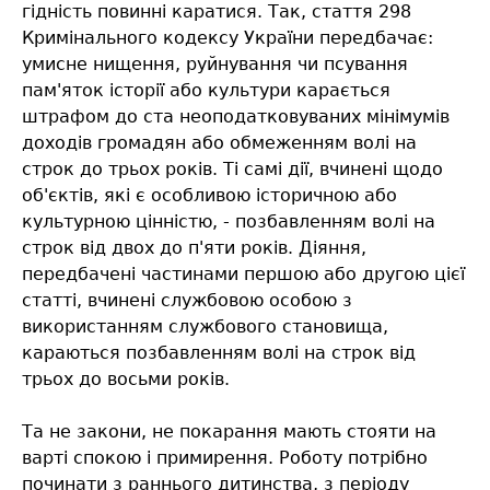
гідність повинні каратися. Так, стаття 298
Кримінального кодексу України передбачає:
умисне нищення, руйнування чи псування
пам'яток історії або культури карається
штрафом до ста неоподатковуваних мінімумів
доходів громадян або обмеженням волі на
строк до трьох років. Ті самі дії, вчинені щодо
об'єктів, які є особливою історичною або
культурною цінністю, - позбавленням волі на
строк від двох до п'яти років. Діяння,
передбачені частинами першою або другою цієї
статті, вчинені службовою особою з
використанням службового становища,
караються позбавленням волі на строк від
трьох до восьми років.
Та не закони, не покарання мають стояти на
варті спокою і примирення. Роботу потрібно
починати з раннього дитинства, з періоду