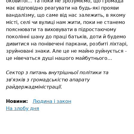
оковитої… Та поки не зрозуміємо, що громада
має відповідно реагувати на будь-які прояви
вандалізму, що саме від нас залежить, в якому
місті, селі чи вулиці нам жити, поки не станемо
пояснювати та виховувати в підростаючому
поколінні шану до праці батьків, доти й будемо
дивитися на понівечені паркани, розбиті ліхтарі,
зруйновані знаки. Але це не майно руйнується -
це нівечаться душі нашого майбутнього…
Сектор з питань внутрішньої політики та
зв'язків з громадськістю апарату
райдержадміністрації.
Новини:
Людина і закон
На злобу дня