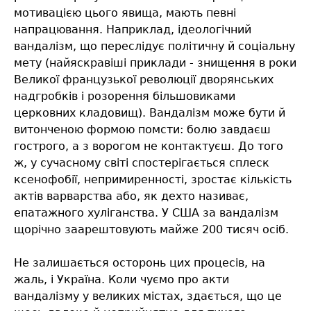
мотивацією цього явища, мають певні
напрацювання. Наприклад, ідеологічний
вандалізм, що переслідує політичну й соціальну
мету (найяскравіші приклади - знищення в роки
Великої французької революції дворянських
надгробків і розорення більшовиками
церковних кладовищ). Вандалізм може бути й
витонченою формою помсти: болю завдаєш
гострого, а з ворогом не контактуєш. До того
ж, у сучасному світі спостерігається сплеск
ксенофобії, непримиренності, зростає кількість
актів варварства або, як дехто називає,
епатажного хуліганства. У США за вандалізм
щорічно заарештовують майже 200 тисяч осіб.
Не залишається осторонь цих процесів, на
жаль, і Україна. Коли чуємо про акти
вандалізму у великих містах, здається, що це