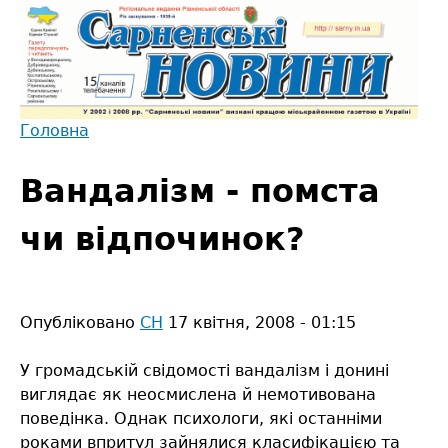
Jump
to
navigation
Головна
Back
Ви
to
Вандалізм - помста
є
top
тут
чи відпочинок?
Опубліковано
СН
17 квітня, 2008 - 01:15
У громадській свідомості вандалізм і донині
виглядає як неосмислена й немотивована
поведінка. Однак психологи, які останніми
роками впритул зайнялися класифікацією та