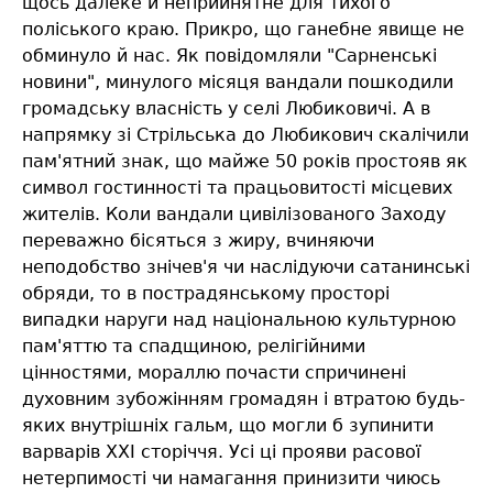
щось далеке й неприйнятне для тихого
поліського краю. Прикро, що ганебне явище не
обминуло й нас. Як повідомляли "Сарненські
новини", минулого місяця вандали пошкодили
громадську власність у селі Любиковичі. А в
напрямку зі Стрільська до Любикович скалічили
пам'ятний знак, що майже 50 років простояв як
символ гостинності та працьовитості місцевих
жителів. Коли вандали цивілізованого Заходу
переважно бісяться з жиру, вчиняючи
неподобство знічев'я чи наслідуючи сатанинські
обряди, то в пострадянському просторі
випадки наруги над національною культурною
пам'яттю та спадщиною, релігійними
цінностями, мораллю почасти спричинені
духовним зубожінням громадян і втратою будь-
яких внутрішніх гальм, що могли б зупинити
варварів XXI сторіччя. Усі ці прояви расової
нетерпимості чи намагання принизити чиюсь