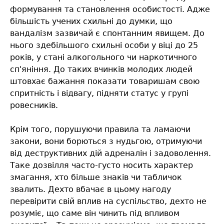
формування та становлення особистості. Адже
більшість учених схильні до думки, що
вандалізм зазвичай є спонтанним явищем. До
нього здебільшого схильні особи у віці до 25
років, у стані алкогольного чи наркотичного
сп'яніння. До таких вчинків молодих людей
штовхає бажання показати товаришам свою
спритність і відвагу, підняти статус у групі
ровесників.
Крім того, порушуючи правила та ламаючи
закони, вони борються з нудьгою, отримуючи
від деструктивних дій адреналін і задоволення.
Таке дозвілля часто-густо носить характер
змагання, хто більше знаків чи табличок
звалить. Дехто вбачає в цьому нагоду
перевірити свій вплив на суспільство, дехто не
розуміє, що саме він чинить під впливом