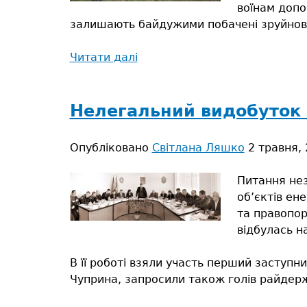
воїнам допо
залишають байдужими побачені зруйновані
Читати далі
про
Коли
закінчиться
війна...
Нелегальний видобуток б
Опубліковано
Світлана Ляшко
2 травня, 
Питання нез
об’єктів ен
та правопор
відбулась н
В її роботі взяли участь перший заступ
Чуприна, запросили також голів райдержа