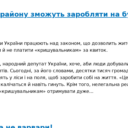
 району зможуть заробляти на 
и України працюють над законом, що дозволить жит
 й не платити «кришувальникам» за квиток.
 народний депутат України, хоче, аби люди добували
тів. Сьогодні, за його словами, десятки тисяч гром
ять у ліси і на поля, щоб заробити собі на життя. «
калічаться й навіть гинуть. Крім того, нелегальна р
«кришувальникам» отримувати дуже...
лі
енського
 а не варвари!