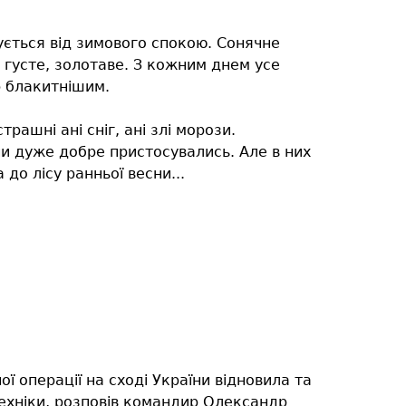
ується від зимового спокою. Сонячне
а густе, золотаве. З кожним днем усе
р блакитнішим.
рашні ані сніг, ані злі морози.
ни дуже добре пристосувались. Але в них
до лісу ранньої весни...
ї операції на сході України відновила та
техніки, розповів командир Олександр