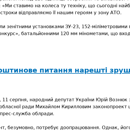
 «Ми ставимо на колеса ту техніку, що сьогодні найбі
строки відправляємо її нашим героям у зону АТО.
ли зенітними установками ЗУ-23, 152-міліметровими
курс», батальйонними 120 мм мінометами, що входят
штинове питання нарешті зруши
, 11 серпня, народний депутат України Юрій Вознюк
 обласної ради Михайлом Кирилловим законопроект щ
 прес-служба облради.
т, безумовно, потребує доопрацювання. Однак, його