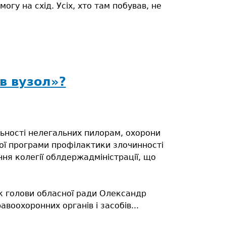
гу на схід. Усіх, хто там побував, не
в вузол»?
ьності нелегальних пилорам, охорони
ої програми профілактики злочинності
ння колегії облдержадміністрації, що
ик голови обласної ради Олександр
воохоронних органів і засобів...