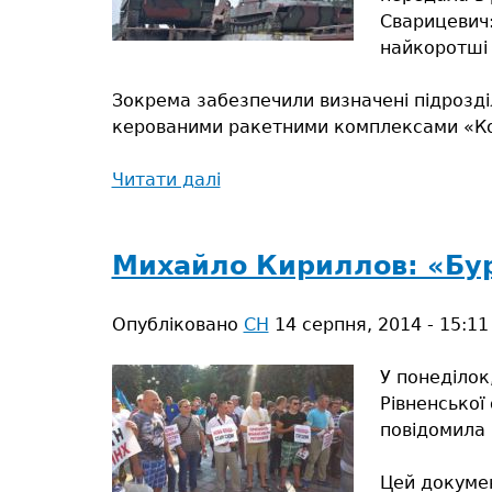
Сварицевич:
найкоротші 
Зокрема забезпечили визначені підрозді
керованими ракетними комплексами «Кон
Читати далі
про
Вирушили
до
бойових
Михайло Кириллов: «Бур
підрозділів
Опубліковано
СН
14 серпня, 2014 - 15:11
У понеділок
Рівненської
повідомила
Цей докумен