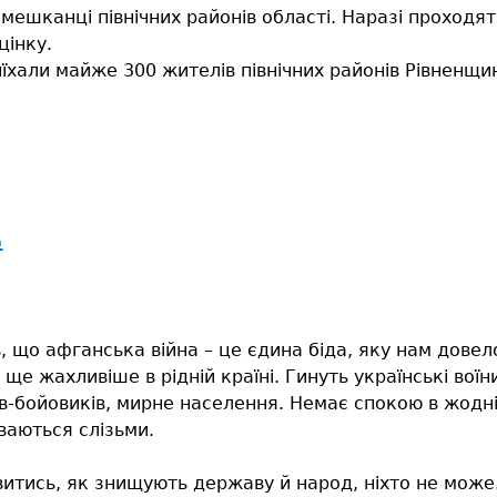
мешканці північних районів області. Наразі проходя
цінку.
їхали майже 300 жителів північних районів Рівненщин
.
, що афганська війна – це єдина біда, яку нам довел
 ще жахливіше в рідній країні. Гинуть українські вої
в-бойовиків, мирне населення. Немає спокою в жодній
ваються слізьми.
витись, як знищують державу й народ, ніхто не може. 