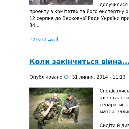
долучилися 
проекту в комітетах та його експертну о
12 серпня до Верховної Ради України при
34...
Читати далі
про
Михайло
Кириллов:
«Бурштинове
Коли закінчиться війна..
питання
нарешті
Опубліковано
СН
31 липня, 2014 - 11:13
зрушило
з
Сподівались
мертвої
але сталося
точки»
сепаратисті
матері зали
Сидіти й ди