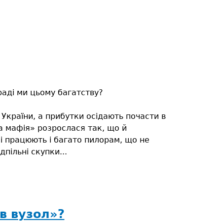
раді ми цьому багатству?
України, а прибутки осідають почасти в
а мафія» розрослася так, що й
і працюють і багато пилорам, що не
пільні скупки...
в вузол»?