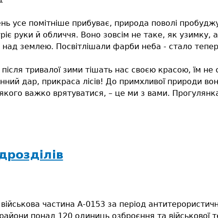
ень усе помітніше прибуває, природа поволі пробудж
ріє руки й обличчя. Воно зовсім не таке, як узимку, 
 над землею. Посвітлішали фарби неба - стало тепе
 після тривалої зими тішать нас своєю красою, їм не ст
інний дар, прикраса лісів! До примхливої природи во
 якого важко врятуватися, – це ми з вами. Прогулянка 
жімо
віти!
дрозділів
військова частина А-0153 за період антитерористично
райони понад 120 одиниць озброєння та військової 