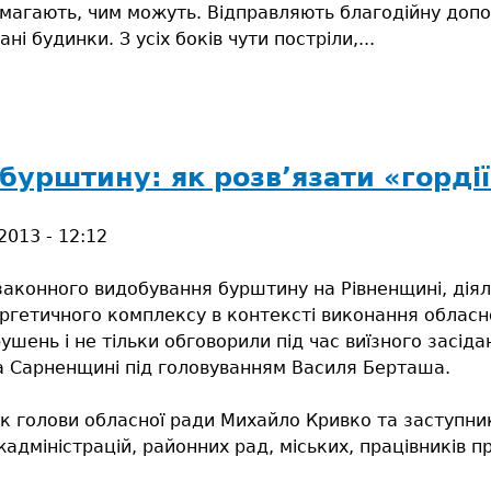
магають, чим можуть. Відправляють благодійну допомо
 будинки. З усіх боків чути постріли,...
урштину: як розв’язати «гордії
2013 - 12:12
аконного видобування бурштину на Рівненщині, діял
ергетичного комплексу в контексті виконання обласн
ушень і не тільки обговорили під час виїзного засіда
а Сарненщині під головуванням Василя Берташа.
ник голови обласної ради Михайло Кривко та заступн
дміністрацій, районних рад, міських, працівників пра