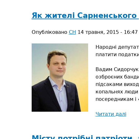
тут
Як жителі Сарненського
Опубліковано
СН
14 травня, 2015 - 16:47
Народні депутат
платити податки
Вадим Сидорчук,
озброєних банди
підсаками виход
копальнях люди 
посередникам і 
Читати далі
про
Як
жите
Сарн
Місту потрібні патріоти,