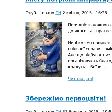
райо
змож
Опубліковано
СН
2 квітня, 2015 - 16:26
заро
на
Порядність кожного 
бурш
до якого так прагне 
Нині кожен повинен 
спільної справи – зм
Але що відбувається 
організовують благод
крадуть… Воїни...
Читати далі
про
Місту
потрібні
патріоти,
Збережімо первоцвіти!
а
не
Опубліковано
СН
31 березня, 2015 - 19:5