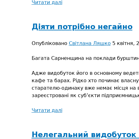
Читати далі
про
Нелегальний
видобуток
бурштину:
Діяти потрібно негайно
як
розв’язати
Опубліковано
Світлана Ляшко
5 квітня, 
«гордіїв
вузол»?
Багата Сарненщина на поклади бурштину-
Адже видобуток його в основному ведеть
кафе та барах. Рідко хто починає власн
старателю-одинаку вже немає місця на в
зареєстровані як суб’єкти підприємницько
Читати далі
про
Діяти
потрібно
негайно
Нелегальний видобуток б