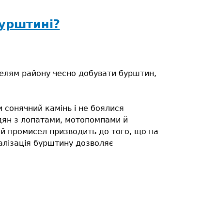
бурштині?
елям району чесно добувати бурштин,
 сонячний камінь і не боялися
адян з лопатами, мотопомпами й
Цей промисел призводить до того, що на
еалізація бурштину дозволяє