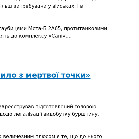
льш затребувана у військах, і в
 гаубицями Мста-Б 2А65, протитанковими
ь до комплексу «Сані»,...
ло з мертвої точки»
 зареєстрував підготовлений головою
одо легалізації видобутку бурштину,
 величезним плюсом є те, що до нього