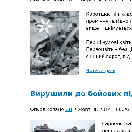
варвари!
Коротшає ніч, а д
проміння лагідно г
вище піднімається
Перші чудові квіти
Первоцвіти – безц
є інший ворог, від
Читати далі
про
Збере
первоц
Вирушили до бойових пі
Опубліковано
СН
7 жовтня, 2014 - 09:26
Сарненська 
передала в 