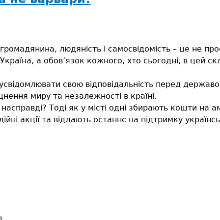
ну
уть
бляти
громадянина, людяність і самосвідомість – це не про
тині?
Україна, а обов’язок кожного, хто сьогодні, в цей с
усвідомлювати свою відповідальність перед державо
іцнення миру та незалежності в країні.
насправді? Тоді як у місті одні збирають кошти на ам
ійні акції та віддають останнє на підтримку українськ
1