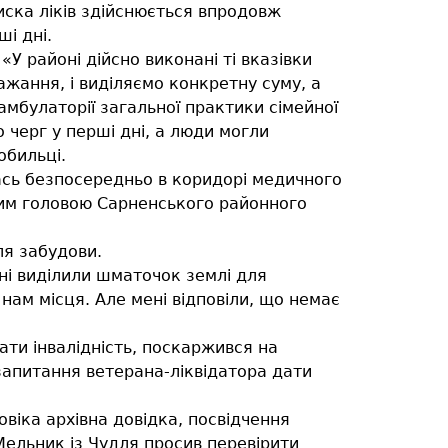
иска ліків здійснюється впродовж
і дні.
У районі дійсно виконані ті вказівки
ажання, і виділяємо конкретну суму, а
 амбулаторії загальної практики сімейної
 черг у перші дні, а люди могли
обильці.
лась безпосередньо в коридорі медичного
овим головою Сарненського районного
ля забудови.
мені виділили шматочок землі для
нам місця. Але мені відповіли, що немає
ати інвалідність, поскаржився на
 запитання ветерана-ліквідатора дати
овіка архівна довідка, посвідчення
 Мельник із Чудля просив перевірити