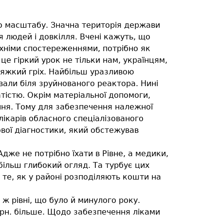
о масштабу. Значна територія держави
 людей і довкілля. Вчені кажуть, що
їхніми спостереженнями, потрібно як
це гіркий урок не тільки нам, українцям,
тяжкий гріх. Найбільш уразливою
ювали біля зруйнованого реактора. Нині
тістю. Окрім матеріальної допомоги,
ання. Тому для забезпечення належної
 лікарів обласного спеціалізованого
вої діагностики, який обстежував
дже не потрібно їхати в Рівне, а медики,
більш глибокий огляд. Та турбує цих
те, як у районі розподіляють кошти на
ж рівні, що було й минулого року.
грн. більше. Щодо забезпечення ліками