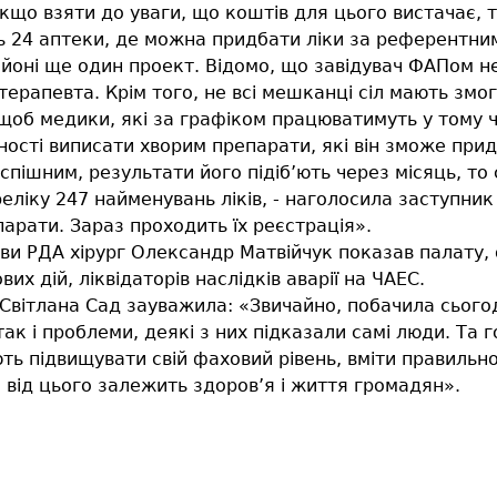
якщо взяти до уваги, що коштів для цього вистачає, т
ть 24 аптеки, де можна придбати ліки за референтни
айоні ще один проект. Відомо, що завідувач ФАПом н
терапевта. Крім того, не всі мешканці сіл мають змо
 щоб медики, які за графіком працюватимуть у тому 
ності виписати хворим препарати, які він зможе придб
ішним, результати його підіб’ють через місяць, то с
еліку 247 найменувань ліків, - наголосила заступни
арати. Зараз проходить їх реєстрація».
лови РДА хірург Олександр Матвійчук показав палату,
вих дій, ліквідаторів наслідків аварії на ЧАЕС.
Світлана Сад зауважила: «Звичайно, побачила сьогод
так і проблеми, деякі з них підказали самі люди. Та
ть підвищувати свій фаховий рівень, вміти правильно
е від цього залежить здоров’я і життя громадян».