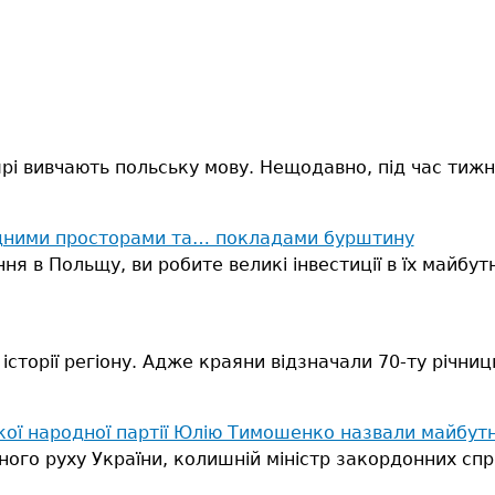
і вивчають польську мову. Нещодавно, під час тижня
водними просторами та… покладами бурштину
ня в Польщу, ви робите великі інвестиції в їх майбут
сторії регіону. Адже краяни відзначали 70-ту річниц
ої народної партії Юлію Тимошенко назвали майбут
ного руху України, колишній міністр закордонних сп