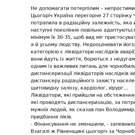
Не допомагати потерпілим – непростимий
Цьогоріч Україна перегорне 27 сторінк
потрапила в радіаційну залежність, яка 
наступні покоління повільно адаптуютьс
мінімум їх 30-35, щоб вид міг пристосув
а й усьому людству. Недооцінювати його
категорією є ліквідатори наслідків аварі
вони йдуть із життя, борються з недуга
одним із важливих питань для чорнобильц
диспансеризації ліквідаторів наслідків а
диспансеру радіаційного захисту населе
щитовидну залозу, кардіолог, хірург…
Ліквідатори, які прийшли на обстеження,
які проводять диспансеризацію, за потр
мужніх людей, як сказав пан Володимир,
придбання ліків.
- Фінансування не зменшили, - запевнила
Взагалі ж Рівненщині цьогоріч за Чорно