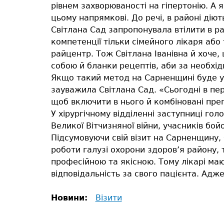
рівнем захворюваності на гіпертонію. А 
цьому напрямкові. До речі, в районі дію
Світлана Сад запропонувала втілити в р
компетенції тільки сімейного лікаря або 
райцентр. Тож Світлана Іванівна й хоче,
собою й бланки рецептів, аби за необхід
Якщо такий метод на Сарненщині буде усп
зауважила Світлана Сад. «Сьогодні в пер
щоб включити в нього й комбіновані преп
У хірургічному відділенні заступниці го
Великої Вітчизняної війни, учасників бойо
Підсумовуючи свій візит на Сарненщину, 
роботи галузі охорони здоров’я району, 
професійною та якісною. Тому лікарі маю
відповідальність за свого пацієнта. Адж
Новини:
Візити