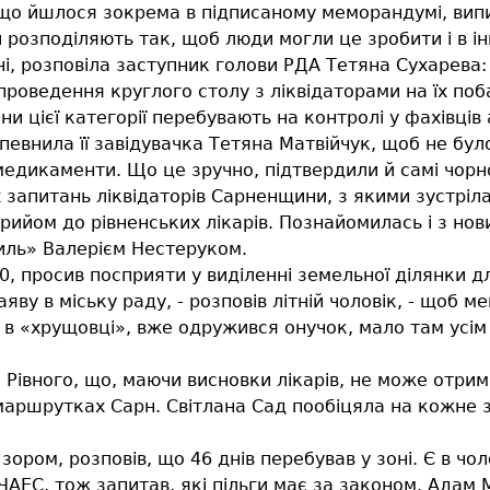
о що йшлося зокрема в підписаному меморандумі, вип
 розподіляють так, щоб люди могли це зробити і в інш
і, розповіла заступник голови РДА Тетяна Сухарева: «
 проведення круглого столу з ліквідаторами на їх поб
яни цієї категорії перебувають на контролі у фахівців
евнила її завідувачка Тетяна Матвійчук, щоб не було
медикаменти. Що це зручно, підтвердили й самі чорн
х запитань ліквідаторів Сарненщини, з якими зустрі
прийом до рівненських лікарів. Познайомилась і з н
иль» Валерієм Нестеруком.
, просив посприяти у виділенні земельної ділянки д
заяву в міську раду, - розповів літній чоловік, - щоб 
в «хрущовці», вже одружився онучок, мало там усім 
 Рівного, що, маючи висновки лікарів, не може отрим
у маршрутках Сарн. Світлана Сад пообіцяла на кожне
зором, розповів, що 46 днів перебував у зоні. Є в чол
а ЧАЕС, тож запитав, які пільги має за законом. Адам