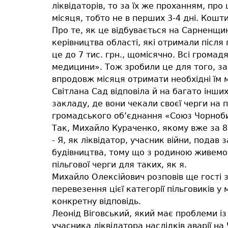
ліквідаторів, то за їх же проханням, пр
місяця, тобто не в перших 3-4 дні. Кошти
Про те, як це відбувається на Сарненщин
керівництва області, які отримали після
це до 7 тис. грн., щомісячно. Всі громад
медицини». Тож зробили це для того, зап
впродовж місяця отримати необхідні їм 
Світлана Сад відповіла й на багато інши
закладу, де вони чекали своєї черги на 
громадського об’єднання «Союз Чорноб
Так, Михайло Кураченко, якому вже за 80
- Я, як ліквідатор, учасник війни, подав 
будівництва, тому що з родиною живемо 
пільгової черги для таких, як я.
Михайло Олексійович розповів ще гості з
перевезення цієї категорії пільговиків 
конкретну відповідь.
Леонід Віговський, який має проблеми із 
учасника ліквідатора наслідків аварії н