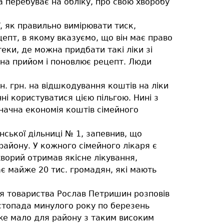
 перебуває на обліку, про свою хворобу
ї, як правильно вимірювати тиск,
епт, в якому вказуємо, що він має право
теки, де можна придбати такі ліки зі
 на прийом і поновлює рецепт. Люди
н. грн. на відшкодування коштів на ліки
і користуватися цією пільгою. Нині з
начна економія коштів сімейного
ської дільниці № 1, запевнив, що
району. У кожного сімейного лікаря є
ворий отримав якісне лікування,
ає майже 20 тис. громадян, які мають
ня товариства Рослав Петришин розповів
стопада минулого року по березень
уже мало для району з таким високим