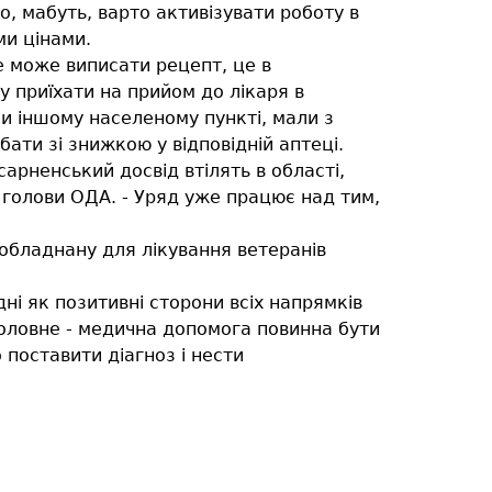
о, мабуть, варто активізувати роботу в
ми цінами.
е може виписати рецепт, це в
гу приїхати на прийом до лікаря в
чи іншому населеному пункті, мали з
ати зі знижкою у відповідній аптеці.
арненський досвід втілять в області,
к голови ОДА. - Уряд уже працює над тим,
 обладнану для лікування ветеранів
ні як позитивні сторони всіх напрямків
 головне - медична допомога повинна бути
 поставити діагноз і нести