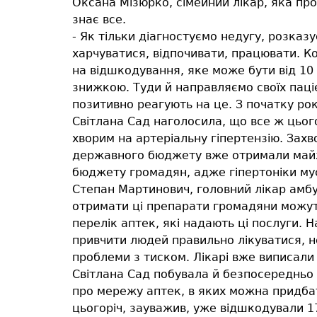
Оксана Мізюрко, сімейний лікар, яка пр
знає все.
- Як тільки діагностуємо недугу, розказу
харчуватися, відпочивати, працювати. К
на відшкодування, яке може бути від 10 д
знижкою. Туди й направляємо своїх паці
позитивно реагують на це. З початку ро
Світлана Сад наголосила, що все ж цього
хворим на артеріальну гіпертензію. Зах
державного бюджету вже отримали майже 
бюджету громадян, адже гіпертоніки мус
Степан Мартинович, головний лікар амбу
отримати ці препарати громадяни можуть 
перелік аптек, які надають ці послуги.
привчити людей правильно лікуватися, н
проблеми з тиском. Лікарі вже виписали 
Світлана Сад побувала й безпосередньо
про мережу аптек, в яких можна придбат
цьогоріч, зауважив, уже відшкодували 1