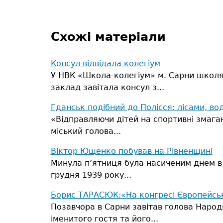
Схожі матеріали
Консул відвідала колегіум
У НВК «Школа-колегіум» м. Сарни школяр
заклад завітала консул з...
Гданськ подібний до Полісся: лісами, 
«Відправляючи дітей на спортивні змаган
міський голова...
Віктор Ющенко побував на Рівненщині
Минула п’ятниця була насиченим днем в і
грудня 1939 року...
Борис ТАРАСЮК:«На конгресі Європейськ
Позавчора в Сарни завітав голова Народ
іменитого гостя та його...