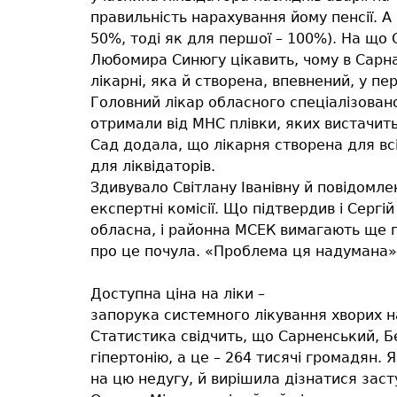
правильність нарахування йому пенсії. А 
50%, тоді як для першої – 100%). На що 
Любомира Синюгу цікавить, чому в Сарна
лікарні, яка й створена, впевнений, у пе
Головний лікар обласного спеціалізован
отримали від МНС плівки, яких вистачить 
Сад додала, що лікарня створена для всіх
для ліквідаторів.
Здивувало Світлану Іванівну й повідомле
експертні комісії. Що підтвердив і Сергі
обласна, і районна МСЕК вимагають ще пі
про це почула. «Проблема ця надумана», 
Доступна ціна на ліки –
запорука системного лікування хворих н
Статистика свідчить, що Сарненський, Б
гіпертонію, а це – 264 тисячі громадян.
на цю недугу, й вирішила дізнатися зас