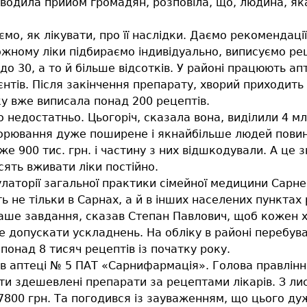
оводила прийом громадян, розповіла, що, людина, яка
ємо, як лікувати, про її наслідки. Даємо рекомендаці
ожному ліки підбираємо індивідуально, виписуємо рец
о 30, а то й більше відсотків. У районі працюють ап
єнтів. Після закінчення препарату, хворий приходить
ку вже виписала понад 200 рецептів.
 недостатньо. Цьогоріч, сказала вона, виділили 4 мл
ворювання дуже поширене і якнайбільше людей повинн
900 тис. грн. і частину з них відшкодували. А це з
ять вживати ліки постійно.
латорії загальної практики сімейної медицини Сарнен
не тільки в Сарнах, а й в інших населених пунктах 
 Наше завдання, сказав Степан Павлович, щоб кожен х
е допускати ускладнень. На обліку в районі перебув
понад 8 тисяч рецептів із початку року.
 в аптеці № 5 ПАТ «Сарнифармація». Голова правлін
и здешевлені препарати за рецептами лікарів. З ли
7800 грн. Та погодився із зауваженням, що цього д