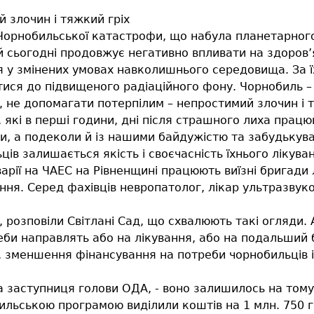
 злочин і тяжкий гріх
у Чорнобильської катастрофи, що набула планетарног
й сьогодні продовжує негативно впливати на здоров’я
я у змінених умовах навколишнього середовища. За 
атися до підвищеного радіаційного фону. Чорнобиль – 
, не допомагати потерпілим – непростимий злочин і 
ї, які в перші години, дні після страшного лиха прац
ми, а подеколи й із нашими байдужістю та забудькува
ів залишається якість і своєчасність їхнього лікув
варії на ЧАЕС на Рівненщині працюють виїзні бригади
ння. Серед фахівців невропатолог, лікар ультразвуко
 розповіли Світлані Сад, що схвалюють такі огляди. А
еби направлять або на лікування, або на подальший 
 зменшення фінансування на потреби чорнобильців і 
 заступниця голови ОДА, - воно залишилось на тому 
бильською програмою виділили коштів на 1 млн. 750 