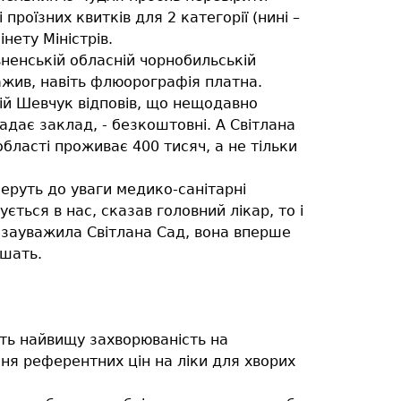
роїзних квитків для 2 категорії (нині –
нету Міністрів.
ненській обласній чорнобильській
важив, навіть флюорографія платна.
ій Шевчук відповів, що нещодавно
надає заклад, - безкоштовні. А Світлана
області проживає 400 тисяч, а не тільки
беруть до уваги медико-санітарні
ється в нас, сказав головний лікар, то і
к зауважила Світлана Сад, вона вперше
ішать.
ють найвищу захворюваність на
ння референтних цін на ліки для хворих