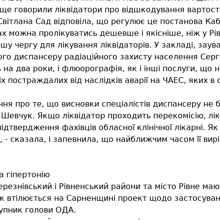
ще говорили ліквідатори про відшкодування вартості п
Світлана Сад відповіла, що регулює це постанова Кабі
х можна пролікуватись дешевше і якісніше, ніж у Рів
ршу чергу для лікування ліквідаторів. У закладі, зау
ого диспансеру радіаційного захисту населення Серг
на два роки, і флюорографія, як і інші послуги, що 
 постраждалих від наслідків аварії на ЧАЕС, яких в 
ння про те, що висновки спеціалістів диспансеру не 
й Шевчук. Якщо ліквідатор проходить перекомісію, ліку
дтвердження фахівців обласної клінічної лікарні. Я
- сказала, і запевнила, що найближчим часом її вир
а гіпертонію
ерезнівський і Рівненський райони та місто Рівне ма
 Як втілюється на Сарненщині проект щодо застосува
тупник голови ОДА.