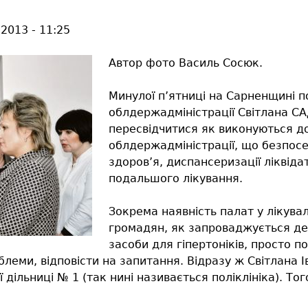
 2013 - 11:25
Автор фото Василь Сосюк.
Минулої п’ятниці на Сарненщині п
облдержадміністрації Світлана СА
пересвідчитися як виконуються д
облдержадміністрації, що безпосе
здоров’я, диспансеризації ліквідато
подальшого лікування.
Зокрема наявність палат у лікувал
громадян, як запроваджується де
засоби для гіпертоніків, просто п
блеми, відповісти на запитання. Відразу ж Світлана І
дільниці № 1 (так нині називається поліклініка). То