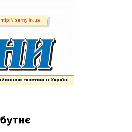
йбутнє