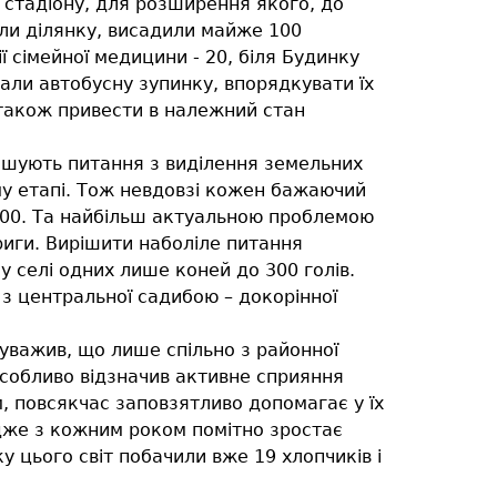
а стадіону, для розширення якого, до
али ділянку, висадили майже 100
ії сімейної медицини - 20, біля Будинку
вали автобусну зупинку, впорядкувати їх
 також привести в належний стан
рішують питання з виділення земельних
му етапі. Тож невдовзі кожен бажаючий
 300. Та найбільш актуальною проблемою
риги. Вирішити наболіле питання
 селі одних лише коней до 300 голів.
 з центральної садибою – докорінної
ауважив, що лише спільно з районної
Особливо відзначив активне сприяння
м, повсякчас заповзятливо допомагає у їх
адже з кожним роком помітно зростає
у цього світ побачили вже 19 хлопчиків і