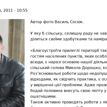
я, 2011 - 10:55
Автор фото Василь Сосюк.
У яку б сільську, селищну раду не за
ділиться своїми здобутками та намір
«Благоустроїти прилеглі території та
гостям населених пунктів, яких особл
всюди, є наразі основою нашої діяльн
сільський голова Микола Дорошко, ко
Роз’яснювальні роботи щодо недопущ
відходами, як свідчить практика, є 
у вирішенні цієї проблеми. Адже прож
бодай половина внесуть свою лепту у
ошатнішими.
Також активно проводять роботи з лік