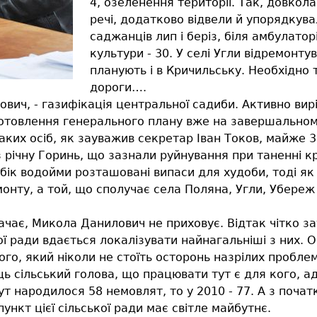
4, озеленення території. Так, довкол
речі, додатково відвели й упорядкув
саджанців лип і беріз, біля амбулатор
культури - 30. У селі Угли відремонту
планують і в Кричильську. Необхідно
дороги….
ович, - газифікація центральної садиби. Активно ви
иготовлення генерального плану вже на завершально
таких осіб, як зауважив секретар Іван Токов, майже
 річну Горинь, що зазнали руйнування при таненні к
ік водойми розташовані випаси для худоби, тоді як у
онту, а той, що сполучає села Поляна, Угли, Убереж
тачає, Микола Данилович не приховує. Відтак чітко з
ї ради вдається локалізувати найнагальніші з них. 
го, який ніколи не стоїть осторонь назрілих пробле
ць сільський голова, що працювати тут є для кого, 
т народилося 58 немовлят, то у 2010 - 77. А з початк
ункт цієї сільської ради має світле майбутнє.