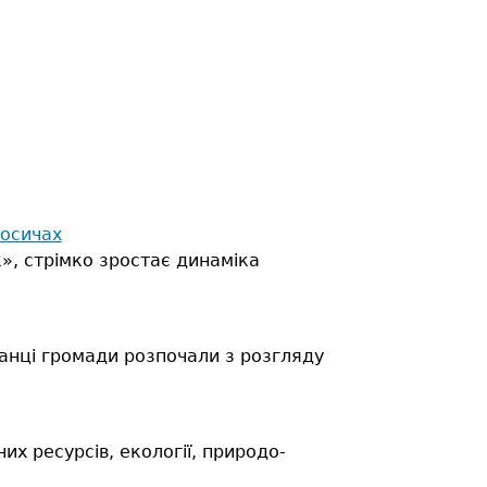
носичах
к», стрімко зростає динаміка
анці громади розпочали з розгляду
их ресурсів, екології, природо-