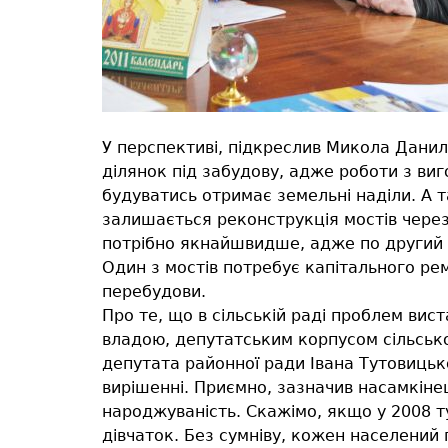
У перспективі, підкреслив Микола Данил
ділянок під забудову, адже роботи з в
будуватись отримає земельні наділи. А 
залишається реконструкція мостів через
потрібно якнайшвидше, адже по другий б
Один з мостів потребує капітального рем
перебудови.
Про те, що в сільській раді проблем вис
владою, депутатським корпусом сільсько
депутата районної ради Івана Тутовицько
вирішенні. Приємно, зазначив насамкіне
народжуваність. Скажімо, якщо у 2008 ту
дівчаток. Без сумніву, кожен населений п