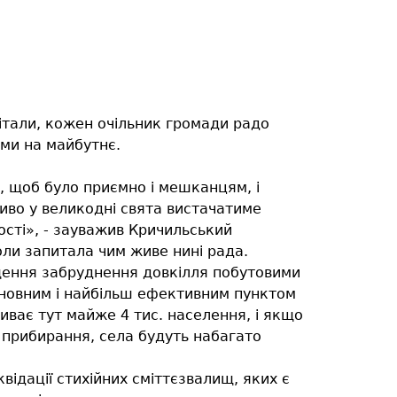
вітали, кожен очільник громади радо
ами на майбутнє.
к, щоб було приємно і мешканцям, і
иво у великодні свята вистачатиме
ості», - зауважив Кричильський
ли запитала чим живе нині рада.
ення забруднення довкілля побутовими
основним і найбільш ефективним пунктом
иває тут майже 4 тис. населення, і якщо
 прибирання, села будуть набагато
відації стихійних сміттєзвалищ, яких є