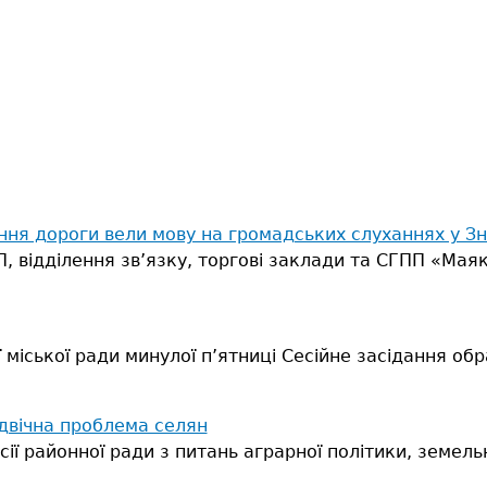
ння дороги вели мову на громадських слуханнях у З
АП, відділення зв’язку, торгові заклади та СГПП «Мая
 міської ради минулої п’ятниці
Сесійне засідання обр
двiчна проблема селян
iї районної ради з питань аграрної політики, земельн