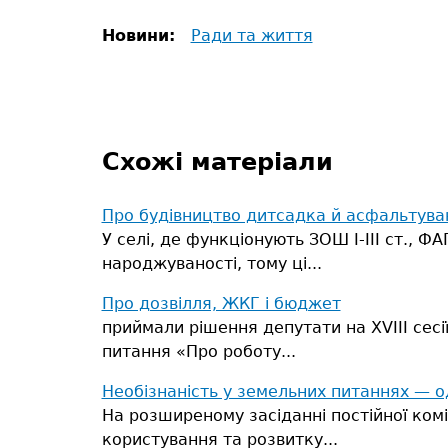
Новини:
Ради та життя
Схожі матеріали
Про будівництво дитсадка й асфальтува
У селі, де функціонують ЗОШ І-ІІІ ст., Ф
народжуваності, тому ці...
Про дозвілля, ЖКГ і бюджет
приймали рішення депутати на ХVІІІ сесії
питання «Про роботу...
Необiзнанiсть у земельних питаннях — о
На розширеному засіданні постійної комiс
користування та розвитку...