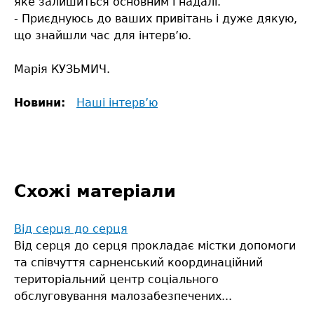
яке залишиться основним і надалі.
- Приєднуюсь до ваших привітань і дуже дякую,
що знайшли час для інтерв’ю.
Марія КУЗЬМИЧ.
Новини:
Наші інтерв’ю
Схожі матеріали
Від серця до серця
Від серця до серця прокладає містки допомоги
та співчуття сарненський координаційний
територіальний центр соціального
обслуговування малозабезпечених...