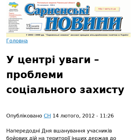
Jump
to
navigation
Головна
Back
Ви
to
У центрі уваги –
є
top
тут
проблеми
соціального захисту
Опубліковано
СН
14 лютого, 2012 - 11:26
Напередодні Дня вшанування учасників
бойових дій на території інших держав до