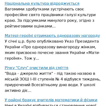
Національна культура відроджується
Вагомими здобутками зустрічають своє
професійне свято працівники галузі культури
краю. За підсумками минулого року, згідно з
рейтинговими оцінками...
Матері-героїні отримають одноразову нагороду
У січні ц.р. було опубліковано Указ Президента
України «Про одноразову винагороду жінкам,
яким присвоєно почесне звання України «Мати-
героїня». Тож у...
Річку "Случ" очистили від сміття
"Вода - джерело життя" - під такою назвою в
міській ЗОШ І-ІІІ ступенів № 4 відбувся тиждень,
приурочений Всесвітньому дню води. У школі
активно діє...
У районі бракує вчителів математики й фізики
Нині в Україні відбувається становлення нової