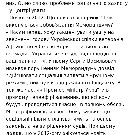
них. Одно слово, проблеми соціального захисту
- у центрі уваги.
- Почався 2012. Що нового він приніс? І як
виконуються зобов’язання Меморандуму?
- Насамперед, хочу закцентувати увагу на
зверненні голови Української спілки ветеранів
Афганістану Сергія Червонописького до
громадян України, яке і буде відповіддю на
ваші запитання. У ньому Сергій Васильович
називає порушенням Меморандуму дозвіл
здійснювати соціальні виплати в «ручному
режимі», виходячи з державного бюджету. У
той же час, як Прем’єр-міністр України в
прямому телеефірі запевнив, що всі вони
будуть проводитися вчасно і в повному обсязі.
Міністр фінансів зі свого боку заявив, що
соціальні пільги сплачуватимуть на основі
законів, а не за рішенням судів. При цьому
додав, що у 2012-ому очікується навіть