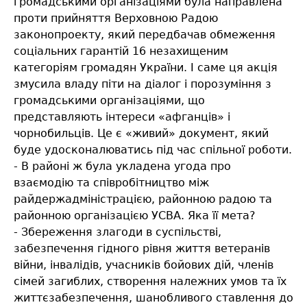
громадськими організаціями була направлена
проти прийняття Верховною Радою
законопроекту, який передбачав обмеження
соціальних гарантій 16 незахищеним
категоріям громадян України. І саме ця акція
змусила владу піти на діалог і порозуміння з
громадськими організаціями, що
представляють інтереси «афганців» і
чорнобильців. Це є «живий» документ, який
буде удосконалюватись під час спільної роботи.
- В районі ж була укладена угода про
взаємодію та співробітництво між
райдержадміністрацією, районною радою та
районною організацією УСВА. Яка її мета?
- Збереження злагоди в суспільстві,
забезпечення гідного рівня життя ветеранів
війни, інвалідів, учасників бойових дій, членів
сімей загиблих, створення належних умов та їх
життєзабезпечення, шанобливого ставлення до