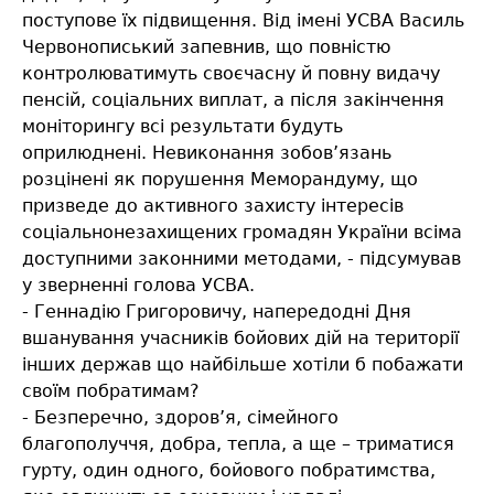
поступове їх підвищення. Від імені УСВА Василь
Червонописький запевнив, що повністю
контролюватимуть своєчасну й повну видачу
пенсій, соціальних виплат, а після закінчення
моніторингу всі результати будуть
оприлюднені. Невиконання зобов’язань
розцінені як порушення Меморандуму, що
призведе до активного захисту інтересів
соціальнонезахищених громадян України всіма
доступними законними методами, - підсумував
у зверненні голова УСВА.
- Геннадію Григоровичу, напередодні Дня
вшанування учасників бойових дій на території
інших держав що найбільше хотіли б побажати
своїм побратимам?
- Безперечно, здоров’я, сімейного
благополуччя, добра, тепла, а ще – триматися
гурту, один одного, бойового побратимства,