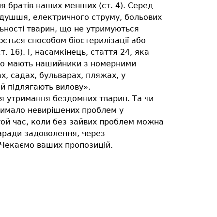
 братів наших менших (ст. 4). Серед
удушшя, електричного струму, больових
ельності тварин, що не утримуються
юється способом біостерилізації або
 16). І, насамкінець, стаття 24, яка
, що мають нашийники з номерними
, садах, бульварах, пляжах, у
й підлягають вилову».
ля утримання бездомних тварин. Та чи
 чимало невирішених проблем у
 той час, коли без зайвих проблем можна
заради задоволення, через
? Чекаємо ваших пропозицій.