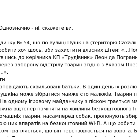
днозначно - ні, скажете ви.
инку № 54, що по вулиці Пушкіна (територія Сахалін
бити хоч щось, аби захистити власних дітей: «…Постій
вшись до керівника КП «Трудівник» Леоніда Погранич
рез заборону відстрілу тварин згідно з Указом Прези
…».
ти
овідають схвильовані батьки. В один день їх розлюб
шкіна може зібратися майже сто малюків. Тварин під
. На одному ігровому майданчику з піском грається м
ожна відтепер поміняти на хвилини безкоштовного Ін
домашніх тварин, насамперед собак, пропонують збира
гою цих апаратів на безкоштовний Wi-Fi. А що робит
ом трапляється, що він перетворюється на ворога. Б