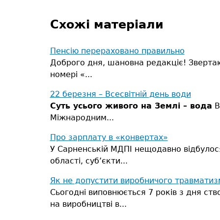
Схожі матеріали
Пенсію перераховано правильно
Доброго дня, шановна редакціє! Звертаюс
номері «...
22 березня – Всесвітній день води
Суть усього живого на Землі – вода
В
Міжнародним...
Про зарплату в «конвертах»
У Сарненській МДПІ нещодавно відбулося 
області, суб’єкти...
Як не допустити виробничого травматиз
Сьогодні виповнюється 7 років з дня ств
на виробництві в...