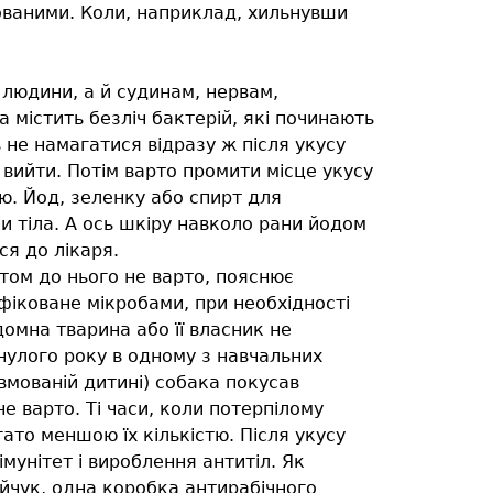
ьованими. Коли, наприклад, хильнувши
людини, а й судинам, нервам,
 містить безліч бактерій, які починають
не намагатися відразу ж після укусу
 вийти. Потім варто промити місце укусу
. Йод, зеленку або спирт для
 тіла. А ось шкіру навколо рани йодом
ся до лікаря.
итом до нього не варто, пояснює
фіковане мікробами, при необхідності
омна тварина або її власник не
инулого року в одному з навчальних
вмованій дитині) собака покусав
е варто. Ті часи, коли потерпілому
гато меншою їх кількістю. Після укусу
унітет і вироблення антитіл. Як
йчук, одна коробка антирабічного