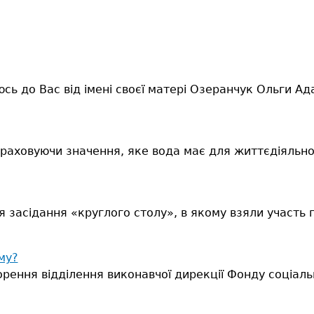
ь до Вас від імені своєї матері Озеранчук Ольги Ада
раховуючи значення, яке вода має для життєдіяльно
засідання «круглого столу», в якому взяли участь пр
му?
орення відділення виконавчої дирекції Фонду соціал