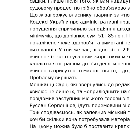
свідки. І лише після того, як вам нададу
судовому процесі потрібно обов'язково 
Що ж загрожує власнику тварини за «по
Кодексі України про адміністративні пр
порушення спричинило заподіяння шкоди 
мінімумів, що дорівнює сумі 51 і 85 грн
покалічене чуже здоров’я та вимотані н
вихованців. У той же час, згідно зі ст.
вчинене із застосуванням жорстоких мето
караються штрафом до п'ятдесяти неопод
вчинені в присутності малолітнього, - д
Проблему вирішать
Мешканці Сарн, які звернулись до редак
хвилює не лише їх, та «оприлюднити на 
повідомив заступник міського голови з п
Руслан Серпенінов, ідуть перемовини зі
Тож сподіваємось, як запевнив міський 
хоч би скільки вона потребувала матері
На цьому можна було б поставити крапку