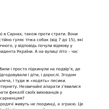
) в Сарнах, також проти страти. Вони
но гуляє тічка собак (від 7 до 15), які
ного, у відповідь почули відмову у
дента України. А на вулиці літо – час
или і просто підкинули на подвір’я, де
годовували і діти, і дорослі. Згодом
алеча, і туди ж «ходять» песики.
тернету. Незвичайні апарати з'явилися
ти фекалії своїх вихованців у
и сарненцям?
родячі живуть не поодинці, а зграєю. Це