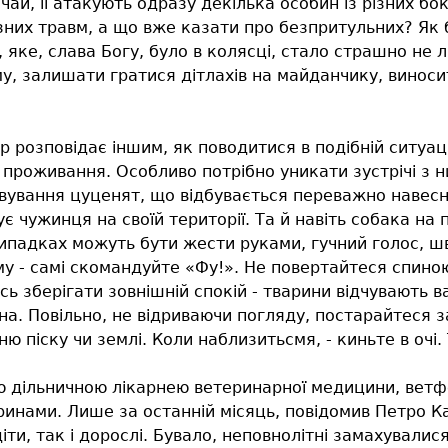
чай, її атакують одразу декілька особин із різних бо
них травм, а що вже казати про безпритульних? Як 
яке, слава Богу, було в колясці, стало страшно не 
, залишати гратися дітлахів на майданчику, виносит
р розповідає іншим, як поводитися в подібній ситуаці
ії проживання. Особливо потрібно уникати зустрічі з 
ування цуценят, що відбувається переважно навесні
є чужинця на своїй території. Та й навіть собака на
випадках можуть бути жести руками, гучний голос, ш
у - самі скомандуйте «Фу!». Не повертайтеся спиною
ь зберігати зовнішній спокій - тварини відчувають ва
ина. Повільно, не відриваючи погляду, постарайтеся
ю піску чи землі. Коли наблизитьсмя, - киньте в очі. 
ю дільничною лікарнею ветеринарної медицини, вет
инами. Лише за останній місяць, повідомив Петро Кар
ти, так і дорослі. Бувало, неповнолітні замахувалис