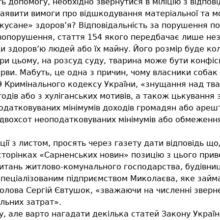
ть допомогу, необхідно звернутися в міліцію з відпові
заявити вимоги про відшкодування матеріальної та м
кусане» здоров’я? Відповідальність за порушення п
авопорушення, стаття 154 якого передбачає лише не
здоров’ю людей або їх майну. Його розмір буде кол
. При цьому, на розсуд суду, тварина може бути конфі
ерви. Мабуть, це одна з причин, чому власники соба
 299 Кримінального кодексу України, «знущання над т
дів або з хуліганських мотивів, а також цькування 
атковуваних мінімумів доходів громадян або арештом 
о двохсот неоподатковуваних мінімумів або обмеження
ції з листом, просять через газету дати відповідь 
сторінках «Сарненських новин» позицію з цього приво
итань житлово-комунального господарства, будівництв
 спеціалізованим підприємством Миколаєва, яке займ
голова Сергій Євтушок, «зважаючи на численні зверн
альних затрат».
, але варто нагадати декілька статей Закону Україн