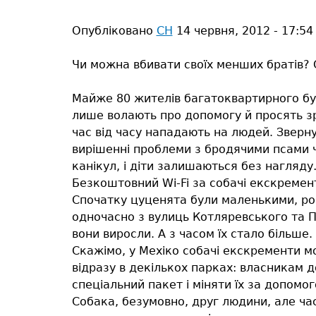
тут
Опубліковано
СН
14 червня, 2012 - 17:54
Чи можна вбивати своїх менших братів? О
Майже 80 жителів багатоквартирного буд
лише волають про допомогу й просять зро
час від часу нападають на людей. Зверну
вирішенні проблеми з бродячими псами че
канікул, і діти залишаються без нагляду
Безкоштовний Wi-Fi за собачі екскремен
Спочатку цуценята були маленькими, розп
одночасно з вулиць Котляревського та Пу
вони виросли. А з часом їх стало більше
Скажімо, у Мехіко собачі екскременти м
відразу в декількох парках: власникам 
спеціальний пакет і міняти їх за допомо
Собака, безумовно, друг людини, але час