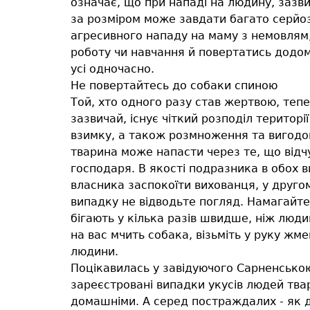
означає, що при нападі на людину, зазви
за розміром може завдати багато серйоз
агресивного нападу на маму з немовлям, 
роботу чи навчання й повертатись додому
усі одночасно.
Не повертайтесь до собаки спиною
Той, хто одного разу став жертвою, тепе
зазвичай, існує чіткий розподіл територ
взимку, а також розмноження та вигодов
тварина може напасти через те, що відчу
господаря. В якості подразника в обох 
власника заспокоїти вихованця, у другом
випадку не відводьте погляд. Намагайтес
бігають у кілька разів швидше, ніж люд
на вас мчить собака, візьміть у руку жмен
людини.
Поцікавилась у завідуючого Сарненсько
зареєстровані випадки укусів людей твар
домашніми. А серед постраждалих - як ді