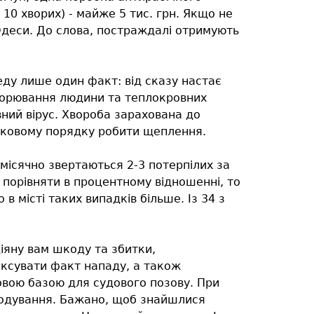
а 10 хворих) - майже 5 тис. грн. Якщо не
 Одеси. До слова, постраждалі отримують
ду лише один факт: від сказу настає
хворювання людини та теплокровних
вний вірус. Хвороба зарахована до
язковому порядку робити щеплення.
місячно звертаються 2-3 потерпілих за
порівняти в процентному відношенні, то
в місті таких випадків більше. Із 34 з
діяну вам шкоду та збитки,
іксувати факт нападу, а також
зовою базою для судового позову. При
шкодування. Бажано, щоб знайшлися