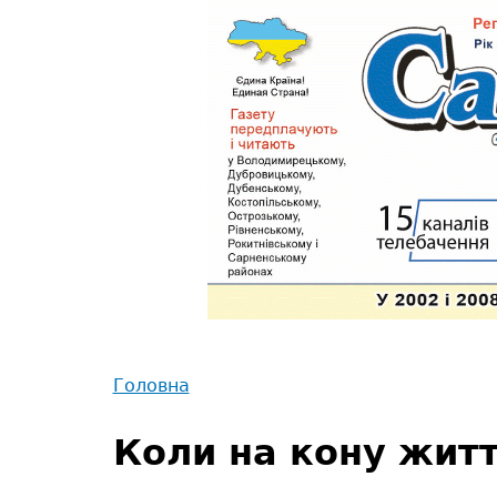
Jump
to
navigation
Back
to
Головна
top
Back
Ви
to
Коли на кону житт
є
top