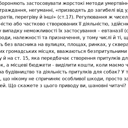
ороняють застосовувати жорстокі методи умертвіння
траждання, негуманні, «призводять до загибелі від 
ратів, перегріву й інші» (ст.17). Регулювання ж чис
стю або частково створюваних її діяльністю, здійсн
випадку неможливості їх застосування – евтаназії (ст.
роди, належності та призначення, у тому числі й ті
 без власника на вулицях, площах, ринках, у скверах
их громадських місцях, вважаються безпритульними 
у й на ст. 15, яка передбачає створення притулків д
к, а місцеві бюджети - виділити кошти, коли маємо
 на будівництво та діяльність притулків для собак? У
и, що нікому не спричиняє особливої шкоди, просто 
тей. Що скажете з цього приводу ви, шановні читачі