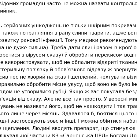
ії свідомих громадян часто не можна назвати контрол
шийник.
ть серйозних ушкоджень не тільки шкірним покривам 
 також потрапляння в рану слини тварини, адже вона
звитку ранової інфекції. Тому медики рекомендують 
а не дуже сильна). Треба дати слині разом із кров’ю
ротися з вірусом сказу) й обробити перекисом водню
використовувати, щоб не обпалити відкриті тканини
стерильну пов’язку й обов’язково відразу ж звернути
сив пес не хворий на сказ і щеплений, нехтувати віз
равильно обробити місце укусу, щоб воно не було ін
годом не утворилися рубці. Якщо ж вас покусала безд
’єкцій від сказу. Але не все так просто. У вересні м
кувань не називати його, щоб не нашкодити і так тра
ього лише через місяць. Здавалося б, боятися цього н
дні застосовують зовсім інші. І можна обійтися наба
е щеплення. Людині вводять препарат, що стимулює ім
 лікувальної частини КЗ «Сарненська ЦРЛ» Богдан До