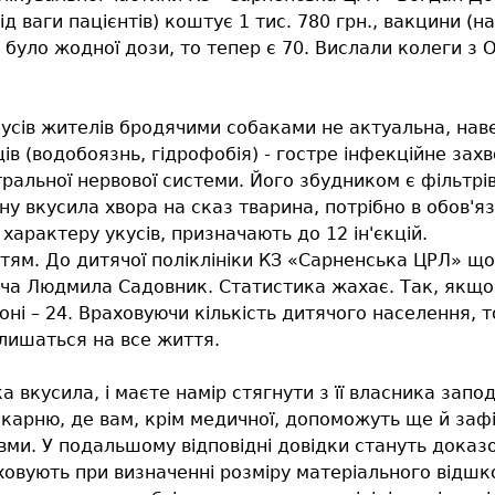
ід ваги пацієнтів) коштує 1 тис. 780 грн., вакцини (н
не було жодної дози, то тепер є 70. Вислали колеги з
усів жителів бродячими собаками не актуальна, наве
ців (водобоязнь, гідрофобія) - гостре інфекційне за
ральної нервової системи. Його збудником є фільтрі
у вкусила хвора на сказ тварина, потрібно в обов'
арактеру укусів, призначають до 12 ін'єкцій.
ітям. До дитячої поліклініки КЗ «Сарненська ЦРЛ» що
ча Людмила Садовник. Статистика жахає. Так, якщо 
ні – 24. Враховуючи кількість дитячого населення, то 
алишаться на все життя.
 вкусила, і маєте намір стягнути з її власника запо
лікарню, де вам, крім медичної, допоможуть ще й заф
авми. У подальшому відповідні довідки стануть дока
аховують при визначенні розміру матеріального від