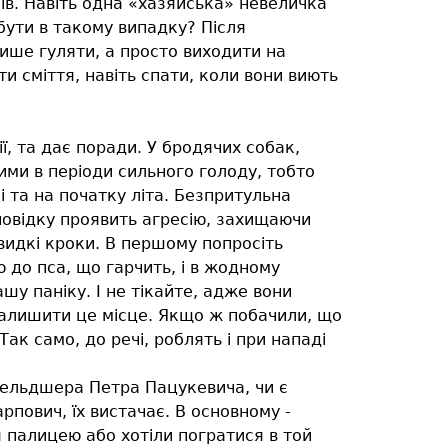
ків. Навіть одна «хазяйська» невеличка
бути в такому випадку? Після
лише гуляти, а просто виходити на
и сміття, навіть спати, коли вони виють
ї, та дає поради. У бродячих собак,
ними в періоди сильного голоду, тобто
 та на початку літа. Безпритульна
 повідку проявить агресію, захищаючи
видкі кроки. В першому попросіть
 до пса, що гарчить, і в жодному
шу паніку. І не тікайте, адже вони
 залишити це місце. Якщо ж побачили, що
Так само, до речі, роблять і при нападі
фельдшера Петра Пацукевича, чи є
пович, їх вистачає. В основному -
я палицею або хотіли погратися в той