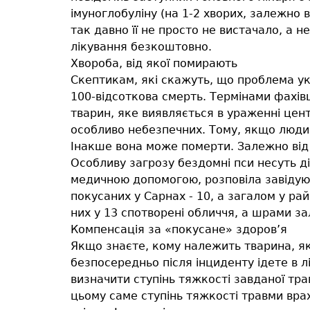
імуноглобуліну (на 1-2 хворих, залежно в
так давно її не просто не вистачало, а 
лікування безкоштовно.
Хвороба, від якої помирають
Скептикам, які скажуть, що проблема ук
100-відсоткова смерть. Термінами фахів
тварин, яке виявляється в ураженні цент
особливо небезпечних. Тому, якщо людин
Інакше вона може померти. Залежно від х
Особливу загрозу бездомні пси несуть д
медичною допомогою, розповіла завідую
покусаних у Сарнах - 10, а загалом у райо
них у 13 спотворені обличчя, а шрами з
Компенсація за «покусане» здоров’я
Якщо знаєте, кому належить тварина, яка
безпосередньо після інциденту ідете в 
визначити ступінь тяжкості завданої тр
цьому саме ступінь тяжкості травми вр