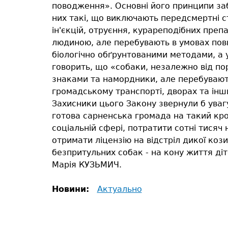
поводження». Основні його принципи заб
них такі, що виключають передсмертні с
ін'єкцій, отруєння, курареподібних препа
людиною, але перебувають в умовах повні
біологічно обґрунтованими методами, а у 
говорить, що «собаки, незалежно від по
знаками та намордники, але перебувають
громадському транспорті, дворах та інш
Захисники цього Закону звернули б уваг
готова сарненська громада на такий кро
соціальній сфері, потратити сотні тисяч
отримати ліцензію на відстріл дикої коз
безпритульних собак - на кону життя ді
Марія КУЗЬМИЧ.
Новини:
Актуально