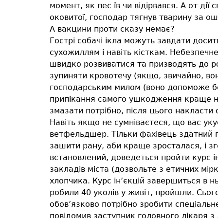
момент, як пес їв чи відірвався. А от д
оковитої, господар тягнув тварину за о
А вакцини проти сказу немає?
Гострі собачі ікла можуть завдати доси
сухожиллям і навіть кісткам. Небезпечне
швидко розвиватися та призводять до ро
зупиняти кровотечу (якщо, звичайно, вон
господарським милом (воно допоможе бо
припікання самого ушкодження краще не 
змазати потрібно, після цього накласти 
Навіть якщо не сумніваєтеся, що вас уку
ветфельдшер. Тільки фахівець здатний п
зашити рану, аби краще зросталася, і з
встановлений, доведеться пройти курс ін
закладів міста (дозвольте з етичних мір
хлопчика. Курс ін’єкцій завершиться в н
робили 40 уколів у живіт, пройшли. Сього
обов’язково потрібно зробити спеціальн
повідомив заступник головного лікаря з