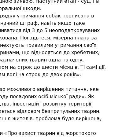
дною заявою. Наступний етап - суд. І в
оральної шкоди.
орядку утримання собак прописана в
значний штраф, навіть якщо таке
иватися від 3 до 5 неоподатковуваних
скована. Погодьтеся, мізерна плата за
к нехтують правилами утримання своїх
варинами, що відносяться до хребетних,
зазначених тварин одна на одну, -
на строк до шести місяців. Ті самі дії,
м волі на строк до двох років».
щодо можливого вирішення питання, яке
ду посадових осіб міської ради». Як
а, інвестицій і розвитку території
ається відловом безпритульних тварин.
ення жителів, проблема буде вирішена,
и «Про захист тварин від жорстокого