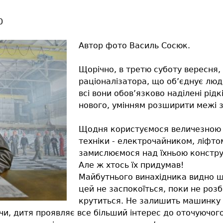
0
Автор фото Василь Сосюк.
Щорічно, в третю суботу вересня, 
раціоналізатора, що об’єднує люде
всі вони обов’язково наділені рід
нового, умінням розширити межі з
Щодня користуємося величезною кі
техніки - електрочайником, ліфто
замислюємося над їхньою конструк
Але ж хтось їх придумав!
Майбутнього винахідника видно ще
цей не заспокоїться, поки не розб
крутиться. Не залишить машинку д
чи, дитя проявляє все більший інтерес до оточуючого 