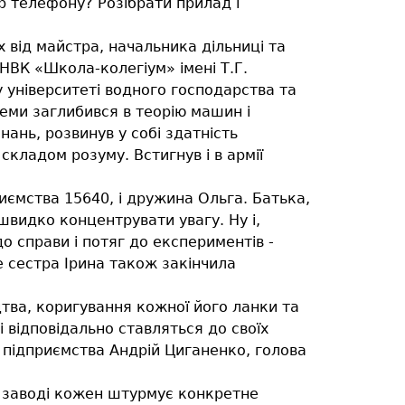
р телефону? Розібрати прилад і
від майстра, начальника дільниці та
ВК «Школа-колегіум» імені Т.Г.
 університеті водного господарства та
еми заглибився в теорію машин і
нань, розвинув у собі здатність
кладом розуму. Встигнув і в армії
ємства 15640, і дружина Ольга. Батька,
швидко концентрувати увагу. Ну і,
до справи і потяг до експериментів -
 сестра Ірина також закінчила
ва, коригування кожної його ланки та
 відповідально ставляться до своїх
 підприємства Андрій Циганенко, голова
а заводі кожен штурмує конкретне