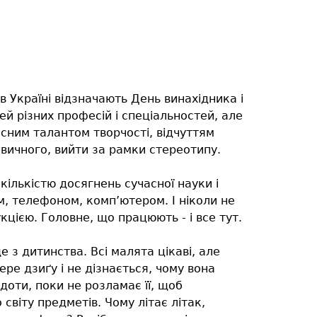
в Україні відзначають День винахідника і
й різних професій і спеціальностей, але
кісним талантом творчості, відчуттям
вичного, вийти за рамки стереотипу.
лькістю досягнень сучасної науки і
м, телефоном, комп’ютером. І ніколи не
цією. Головне, що працюють - і все тут.
 з дитинства. Всі малята цікаві, але
ере дзиґу і не дізнається, чому вона
оти, поки не розламає її, щоб
світу предметів. Чому літає літак,