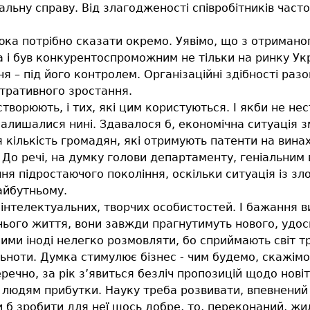
альну справу. Від злагодженості співробітників част
ка потрібно сказати окремо. Уявімо, що з отриманог
і був конкурентоспроможним не тільки на ринку Укра
ня – під його контролем. Організаційні здібності ра
стративного зростання.
творюють, і тих, які цим користуються. І якби не не
 залишалися нині. Здавалося б, економічна ситуація
ся кількість громадян, які отримують патенти на ви
 До речі, на думку голови департаменту, геніальним
я підростаючого покоління, оскільки ситуація із зл
айбутньому.
інтелектуальних, творчих особистостей. І бажання в
хнього життя, вони завжди прагнутимуть нового, уд
ими іноді нелегко розмовляти, бо сприймають світ тр
ільноти. Думка стимулює бізнес - чим будемо, скажім
ечно, за рік з’явиться безліч пропозицій щодо новітн
 людям прибутки. Науку треба розвивати, впевнений
и б зробити для неї щось добре, то, переконаний, жи