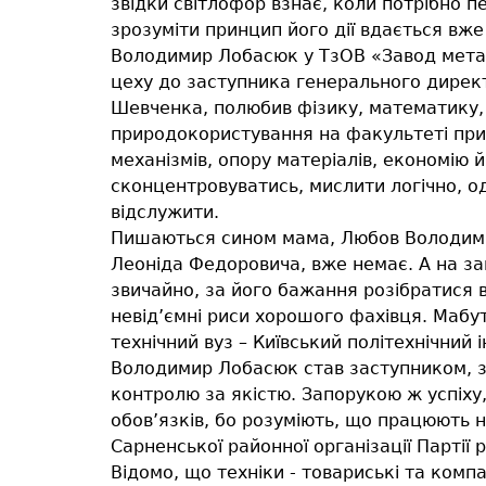
звідки світлофор взнає, коли потрібно п
зрозуміти принцип його дії вдається вже
Володимир Лобасюк у ТзОВ «Завод метале
цеху до заступника генерального дирек
Шевченка, полюбив фізику, математику, 
природокористування на факультеті прик
механізмів, опору матеріалів, економію 
сконцентровуватись, мислити логічно, од
відслужити.
Пишаються сином мама, Любов Володимир
Леоніда Федоровича, вже немає. А на за
звичайно, за його бажання розібратися в 
невід’ємні риси хорошого фахівця. Мабу
технічний вуз – Київський політехнічний і
Володимир Лобасюк став заступником, з
контролю за якістю. Запорукою ж успіху,
обов’язків, бо розуміють, що працюють 
Сарненської районної організації Партії р
Відомо, що техніки - товариські та ком