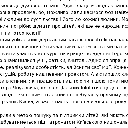
мося до духовності нації. Адже якщо молодь з раннь
овна проблема, бо, можливо, залишаємося без майбут
ні людини до суспільства і його до кожної людини. М
ині потрібно думати про дітей, які ще не народилися
і нанотехнології.
ерший унікальний державний загальноосвітній навчаль
осить незвично: п’ятикласники разом зі своїми бать
 взяти участь у конкурсі на краще складання Lego-к
о знайомилися учні, батьки, вчителі. Адже співпрац
, реалізувати особистість, здійснити свої мрії. Коже
 і студій, роботу над певним проектом. А в старших к
я за вченими, які працюють над тою чи іншою темати
тора Януковича, його соціальних ініціатив щодо ств
клад – експериментальний і перебуває у прямому під
ір учнів Києва, а вже з наступного навчального року 
рили з метою пошуку та підтримки дітей, які мають с
ідбуватиметься під патронатом Київського національ