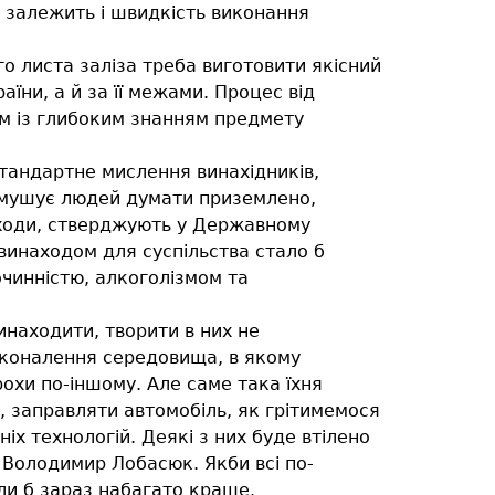
о залежить і швидкість виконання
о листа заліза треба виготовити якісний
їни, а й за її межами. Процес від
зом із глибоким знанням предмету
стандартне мислення винахідників,
 змушує людей думати приземлено,
находи, стверджують у Державному
 винаходом для суспільства стало б
очинністю, алкоголізмом та
инаходити, творити в них не
осконалення середовища, в якому
охи по-іншому. Але саме така їхня
о, заправляти автомобіль, як грітимемося
іх технологій. Деякі з них буде втілено
 Володимир Лобасюк. Якби всі по-
ли б зараз набагато краще.