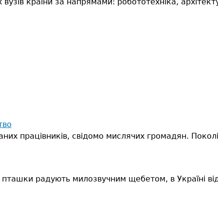
 вузів країни за напрямами: робототехніка, архітект
тво
аних працівників, свідомо мислячих громадян. Поколі
, а пташки радують милозвучним щебетом, в Україні 