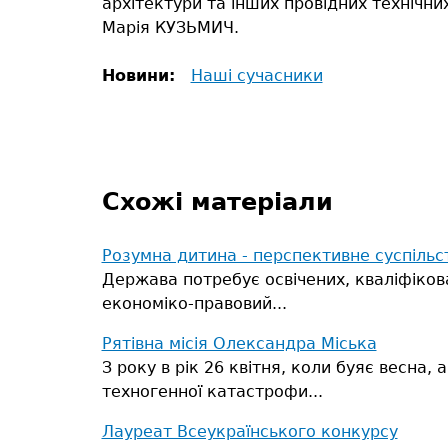
архітектури та інших провідних технічних
Марія КУЗЬМИЧ.
Новини:
Наші сучасники
Схожі матеріали
Розумна дитина - перспективне суспільс
Держава потребує освічених, кваліфіков
економіко-правовий...
Рятівна місія Олександра Міська
З року в рік 26 квітня, коли буяє весна
техногенної катастрофи...
Лауреат Всеукраїнського конкурсу