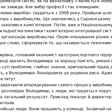
еремкнути світло, як на визначнику з’являється номе
 не завжди. Але вибір професії стає очевидним.
вих виробів» трудиться з 2008 року. Пройшов шлях 
тора з виробництва. Ще навчаючись у Сарненському Н
захопився комп’ютером. Потім, вже в Національному
ладної математики і комп’ютерно-інтегрованої сист
й організацію виробництва. Окрім опанування різних з
но слово, сформувати те, що називається технічним с
івна, головний економіст автотранспортного підпри
воді хвалять Володимира за хорошу пам’ять, уміння 
суті проблеми, глибокі знання, оригінальний підхід 
ть, у Володимира Леонідовича це родинна риса. Адже
нститут.
авдячуючи впорядкуванню самого процесу виробницт
 розповідає Володимир, є люди, які трудяться поруч і
на загальний результат. Приклад показує й директор
егіонів.
панійські люди. Вони працюють у команді. Зазвичай н