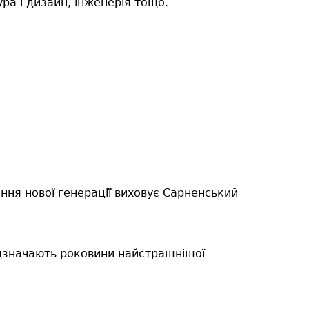
ура і дизайн, інженерія тощо.
ння нової генерації виховує Сарненський
відзначають роковини найстрашнішої