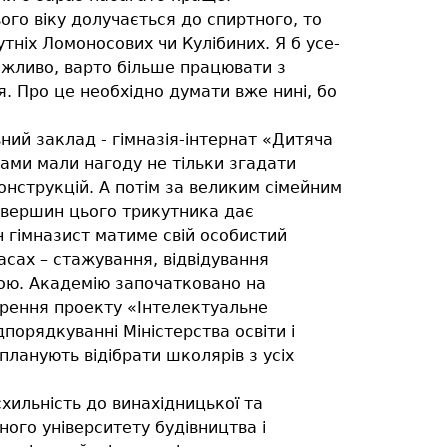
ого віку долучається до спиртного, то
ніх Ломоносових чи Кулібиних. Я б усе-
ожливо, варто більше працювати з
. Про це необхідно думати вже нині, бо
ний заклад - гімназія-інтернат «Дитяча
ками мали нагоду не тільки згадати
онструкцій. А потім за великим сімейним
я вершин цього трикутника дає
н гімназист матиме свій особистий
ласах – стажування, відвідування
кою. Академію започатковано на
орення проекту «Інтелектуальне
порядкуванні Міністерства освіти і
планують відібрати школярів з усіх
хильність до винахідницької та
ного університету будівництва і