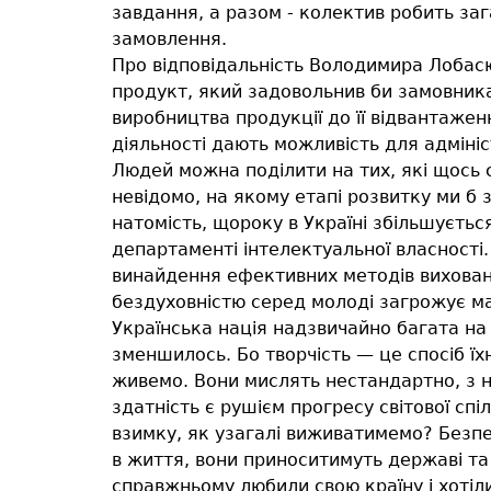
завдання, а разом - колектив робить заг
замовлення.
Про відповідальність Володимира Лобасю
продукт, який задовольнив би замовника 
виробництва продукції до її відвантажен
діяльності дають можливість для адміні
Людей можна поділити на тих, які щось с
невідомо, на якому етапі розвитку ми б
натомість, щороку в Україні збільшуєть
департаменті інтелектуальної власності.
винайдення ефективних методів вихованн
бездуховністю серед молоді загрожує м
Українська нація надзвичайно багата на 
зменшилось. Бо творчість — це спосіб ї
живемо. Вони мислять нестандартно, з н
здатність є рушієм прогресу світової сп
взимку, як узагалі виживатимемо? Безпер
в життя, вони приноситимуть державі та
справжньому любили свою країну і хотіл