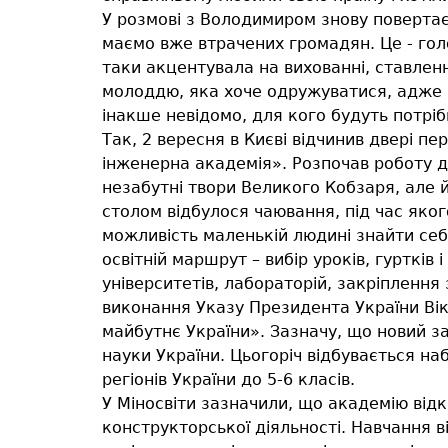
У розмові з Володимиром знову повертає
маємо вже втрачених громадян. Це - гол
таки акцентувала на вихованні, ставлен
молоддю, яка хоче одружуватися, адже н
інакше невідомо, для кого будуть потрібн
Так, 2 вересня в Києві відчинив двері п
інженерна академія». Розпочав роботу д
незабутні твори Великого Кобзаря, але й
столом відбулося чаювання, під час яког
можливість маленькій людині знайти себе
освітній маршрут – вибір уроків, гуртків
університетів, лабораторій, закріпленн
виконання Указу Президента України Вік
майбутнє України». Зазначу, що новий за
науки України. Цьогоріч відбувається наб
регіонів України до 5-6 класів.
У Міносвіти зазначили, що академію відк
конструкторської діяльності. Навчання в