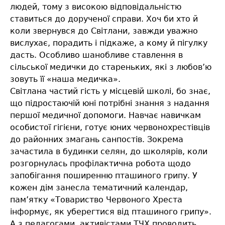
людей, тому з високою відповідальністю
ставиться до дорученої справи. Хоч би хто й
коли звернувся до Світлани, завжди уважно
вислухає, порадить і підкаже, а кому й пігулку
дасть. Особливо шанобливе ставлення в
сільської медички до стареньких, які з любов’ю
зовуть її «наша медичка».
Світлана частий гість у місцевій школі, бо знає,
що підростаючій юні потрібні знання з надання
першої медичної допомоги. Навчає навичкам
особистої гігієни, готує юних червонохрестівців
до районних змагань санпостів. Зокрема
зачастила в будинки селян, до школярів, коли
розгорнулась профілактична робота щодо
запобігання поширенню пташиного грипу. У
кожен дім занесла тематичний календар,
пам’ятку «Товариство Червоного Хреста
інформує, як уберегтися від пташиного грипу».
А з педагогами, активістами ТЧХ проводить