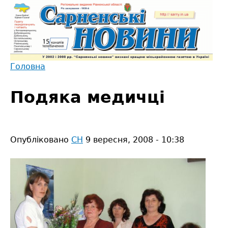
Jump
to
navigation
Головна
Back
Ви
to
Подяка медичці
є
top
тут
Опубліковано
СН
9 вересня, 2008 - 10:38