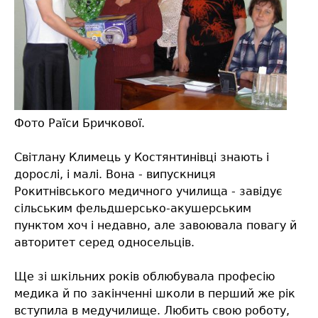
Фото Раїси Бричкової.
Світлану Климець у Костянтинівці знають і
дорослі, і малі. Вона - випускниця
Рокитнівського медичного училища - завідує
сільським фельдшерсько-акушерським
пунктом хоч і недавно, але завоювала повагу й
авторитет серед односельців.
Ще зі шкільних років облюбувала професію
медика й по закінченні школи в перший же рік
вступила в медучилище. Любить свою роботу,