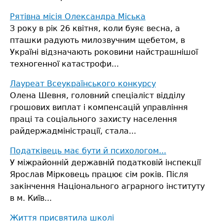
Рятівна місія Олександра Міська
З року в рік 26 квітня, коли буяє весна, а
пташки радують милозвучним щебетом, в
Україні відзначають роковини найстрашнішої
техногенної катастрофи...
Лауреат Всеукраїнського конкурсу
Олена Шевня, головний спеціаліст відділу
грошових виплат і компенсацій управління
праці та соціального захисту населення
райдержадміністрації, стала...
Податківець має бути й психологом...
У міжрайонній державній податковій інспекції
Ярослав Мірковець працює сім років. Після
закінчення Національного аграрного інституту
в м. Київ...
Життя присвятила школі