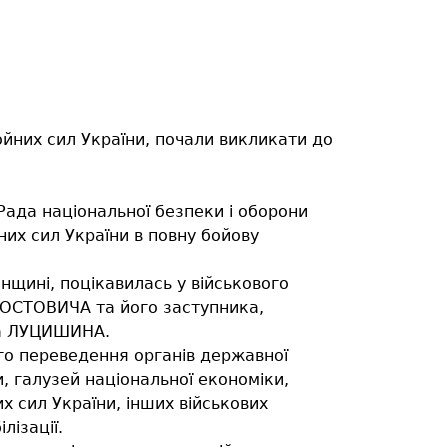
ройних сил України, почали викликати до
Рада національної безпеки і оборони
их сил України в повну бойову
енщині, поцікавилась у військового
МОСТОВИЧА та його заступника,
ра ЛУЦИШИНА.
ого переведення органів державної
, галузей національної економіки,
х сил України, інших військових
лізації.