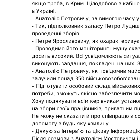
якщо треба, в Крим. Цілодобово в кабіне
в Україні.
- Анатолію Петровичу, за вимогою часу у
- Так, підполковник запасу Петро Луциш
проведенні зборів.
- Петре Ярославовичу, як охарактеризує
- Проводимо його моніторинг і мушу сказ
досить високий. Всі усвідомлюють ситуа
виконують завдання, покладені на них. З
- Анатолію Петровичу, як повідомив майо
залучили понад 350 військовозобов’язани
– Підготувати особовий склад військових
потреби, зможуть якісно забезпечити моб
Хочу подякувати всім керівникам установ
на збори своїх працівників, приватним п
Не можу не сказати й про співпрацю з с
допомогу в будь-яку хвилину.
- Дякую за інтерв’ю та цікаву інформацію
Після розмови з Анатолієм Мостовичем 