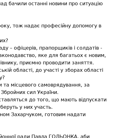
лад бачили останні новини про ситуацію
року, тож надає професійну допомогу в
их?
у – офіцерів, прапорщиків і солдатів -
аконодавство, яке для багатьох є новим,
рівнику, приємно проводити заняття.
кій області, до участі у зборах області
у?
ди та місцевого самоврядування, за
 Збройних сил України.
 ставляться до того, що мають відпускати
беруть у них участь.
аном Захарчуком, готовим надати
айонної ради Павла ГОЛЬОНКА, аби