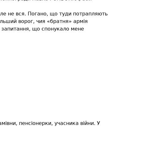
але не вся. Погано, що туди потрапляють
ільший ворог, чия «братня» армія
а запитання, що спонукало мене
мівни, пенсіонерки, учасника війни. У