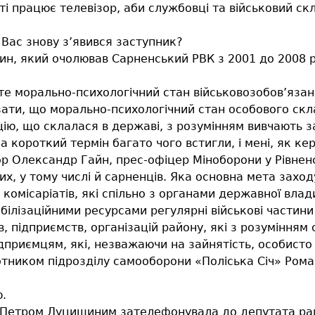
ті працює телевізор, аби службовці та військовий ск
 Вас знову з’явився заступник?
ин, який очолював Сарненський РВК з 2001 до 2008 
те морально-психологічний стан військовозобов’язан
ати, що морально-психологічний стан особового склад
цію, що склалася в державі, з розумінням вивчають з
а короткий термін багато чого встигли, і мені, як ке
р Олександр Гайн, прес-офіцер Міноборони у Рівненсь
х, у тому числі й сарненців. Яка основна мета заход
 комісаріатів, які спільно з органами державної вла
ілізаційними ресурсами регулярні військові частини
, підприємств, організацій району, які з розумінням
ідприємцям, які, незважаючи на зайнятість, особисто 
отником підрозділу самооборони «Поліська Січ» Ром
.
і Петром Луцишиним зателефонувала до депутата р