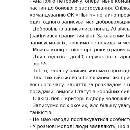
- Анатолію Петровичу, оперативне коман
частин до бойового застосування. Спілка
командуванню ОК «Північ» негайно прове
один одного записуватися добровольцям
- Добровільно записались понад 70 військ
(закінчився граничний вік). За власним
записуємо всіх, просимо не покидати меж
- Можна конкретніше про роки (гранични
- Для солдатів – до 40, сержантів і ста
– до 55.
- Тобто, зараз у райвійськкоматі проход
- Так, тих військовозобов’язаних, які п
воєнного часу. Заняття за розкладом з н
посадами, вимоги Статутів Збройних сил 
- Є якісь певні критерії відбору чоловіків?
- Записуємо всіх охочих, але більшу увагу
танкістів.
- Не маю нагоди поспілкуватися особист
- У розмові молоді люди заявляють, що з о