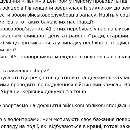
дування «Північ» з центром у Рівному проводить під
 офіцерів Рівненщини звернулася із закликом до зем
сти збори військовослужбовців запасу. Навіть у со
и. Багато таких бажаючих насправді?
овозобов’язаних. 41 з них перебуває у нас на військ
 бажанням прийшов і депутат районної ради, старший
і місця проживання, а у випадку необхідності здійсн
й вік)?
ршин - 45, прапорщиків і молодшого офіцерського скл
ять навчальні збори?
рибувають (до речі, стовідсотково) на доукомплекту
ими проводить по відділеннях військовий комісар. В
України, керівних документів тощо.
 звертаємо на дефіцитні військові облікові спеціальнос
о з волонтерами. Чим мотивують своє бажання повер
гляду на події, які відбуваються в країні, готові зах