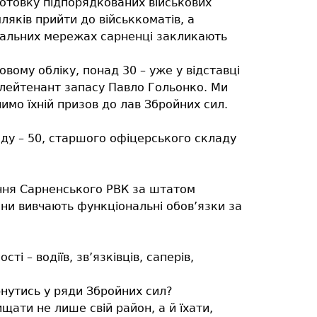
готовку підпорядкованих військових
ляків прийти до військкоматів, а
ціальних мережах сарненці закликають
овому обліку, понад 30 – уже у відставці
 лейтенант запасу Павло Гольонко. Ми
имо їхній призов до лав Збройних сил.
аду – 50, старшого офіцерського складу
вання Сарненського РВК за штатом
они вивчають функціональні обов’язки за
ті – водіїв, зв’язківців, саперів,
нутись у ряди Збройних сил?
ищати не лише свій район, а й їхати,