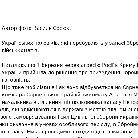
Автор фото Василь Сосюк.
Українських чоловіків, які перебувають у запасі Зб
військкоматів.
Нагадаю, що 1 березня через агресію Росії в Криму 
України прийшла до рішення про приведення Збройн
готовність.
Що таке мобілізація і як вона відбувається на Сарн
комісара Сарненського райвійськкомату Анатолія 
начальника відділення, підполковника запасу Пет
аходів, які здійснюються в державі з метою планомірн
вого самоврядування і сил Цивільної оборони України
ункціонування в умовах особливого періоду, а Збройни
ного часу. Ми ж проводимо заходи підготовки до мобі