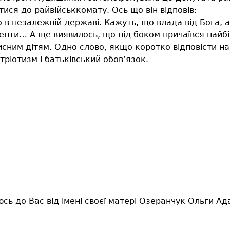
ися до райвійськкомату. Ось що він відповів:
 в незалежній державі. Кажуть, що влада від Бога, 
ементи… А ще виявилось, що під боком причаївся найб
сним дітям. Одно слово, якщо коротко відповісти н
тріотизм і батьківський обов’язок.
ь до Вас від імені своєї матері Озеранчук Ольги Ада