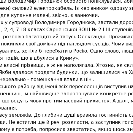
лища Володимир Городнюк особисто попіклувався, аби 
зпеки) силовий електрокабель. Із керівником одразу 
ля купання малечі, звісно, є ванночки.
их у супроводі Володимира Городнюка, застали доро
2, 4, 7 і 8 класах Сарненської ЗОШ № 2 І-ІІІ ступенів
розповів багатодітний татусь Олександр. Проживали
й покинули свої домівки під наглядом сусідів. Чому 
кувались, хотіли б переїхати в Росію. Одно слово, л
 подій, що відбулися в Криму».
 власні прізвища, я ж не наполягала. Хтозна, як ск
в. Якби вдалося продати будинки, що залишилися на 
нереально - помешкання впали в ціні.
ського району від імені всіх переселенців виступив на
рненщині, їм найшвидше запропонували конкретне роз
 що ведуть мову про тимчасовий прихисток. А далі,
ування.
есу земляків. До глибини душі вразила гостинність с
ади. Не встигли ще й речі розкласти, а заступник го
 чому є потреба, попросила звертатись, якщо щось з