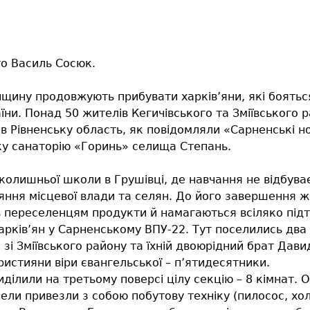
о Василь Сосюк.
щину продовжують прибувати харків’яни, які бояться 
аїни. Понад 50 жителів Кегичівського та Зміївського 
 в Рівненську область, як повідомляли «Сарненські н
у санаторію «Горинь» селища Степань.
колишньої школи в Грушівці, де навчання не відбува
яння місцевої влади та селян. До його завершення 
ь переселенцям продукти й намагаються всіляко під
арків’ян у Сарненському ВПУ-22. Тут поселились два 
зі Зміївського району та їхній двоюрідний брат Дави
 християни віри євангельської – п’ятидесятники.
ділили на третьому поверсі цілу секцію – 8 кімнат. 
осели привезли з собою побутову техніку (пилосос, х