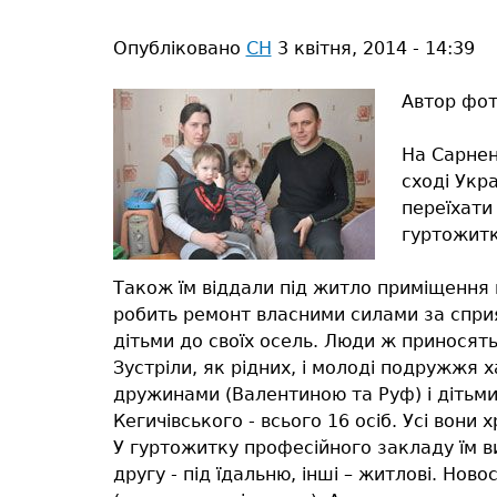
тут
Опубліковано
СН
3 квітня, 2014 - 14:39
Автор фот
На Сарнен
сході Укр
переїхати
гуртожитк
Також їм віддали під житло приміщення 
робить ремонт власними силами за спри
дітьми до своїх осель. Люди ж приносят
Зустріли, як рідних, і молоді подружжя х
дружинами (Валентиною та Руф) і дітьми 
Кегичівського - всього 16 осіб. Усі вони
У гуртожитку професійного закладу їм ви
другу - під їдальню, інші – житлові. Нов