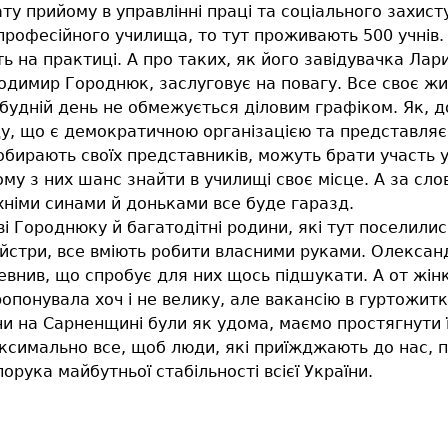
ту прийому в управлінні праці та соціального захист
рофесійного училища, то тут проживають 500 учнів. 
ть на практиці. А про таких, як його завідувачка Лар
одимир Городнюк, заслуговує на повагу. Все своє жи
удній день не обмежується діловим графіком. Як, д
, що є демократичною організацією та представляє 
бирають своїх представників, можуть брати участь у
му з них шанс знайти в училищі своє місце. А за сл
їхніми синами й доньками все буде гаразд.
 Городнюку й багатодітні родини, які тут поселилис
айстри, все вміють робити власними руками. Олександ
евнив, що спробує для них щось підшукати. А от жі
понувала хоч і не велику, але вакансію в гуртожитк
яни на Сарненщині були як удома, маємо простягнути
аксимально все, щоб люди, які приїжджають до нас,
орука майбутньої стабільності всієї України.