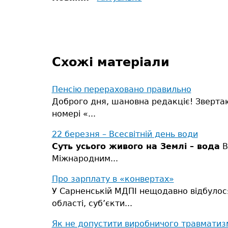
Схожі матеріали
Пенсію перераховано правильно
Доброго дня, шановна редакціє! Звертаюс
номері «...
22 березня – Всесвітній день води
Суть усього живого на Землі – вода
В
Міжнародним...
Про зарплату в «конвертах»
У Сарненській МДПІ нещодавно відбулося 
області, суб’єкти...
Як не допустити виробничого травматиз