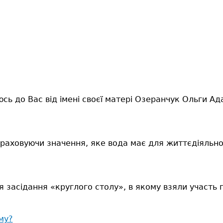
ь до Вас від імені своєї матері Озеранчук Ольги Ада
раховуючи значення, яке вода має для життєдіяльно
засідання «круглого столу», в якому взяли участь пр
му?