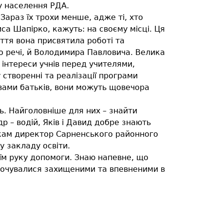
у населення РДА.
Зараз їх трохи менше, адже ті, хто
иса Шапірко, кажуть: на своєму місці. Ця
ття вона присвятила роботі та
о речі, й Володимира Павловича. Велика
інтереси учнів перед учителями,
 створенні та реалізації програми
овами батьків, вони можуть щовечора
ь. Найголовніше для них – знайти
р – водій, Яків і Давид добре знають
нкам директор Сарненського районного
у закладу освіти.
 їм руку допомоги. Знаю напевне, що
 почувалися захищеними та впевненими в