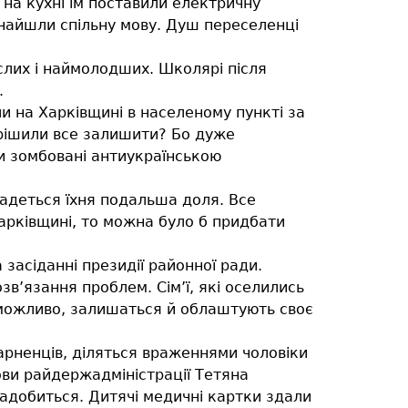
на кухні їм поставили електричну
знайшли спільну мову. Душ переселенці
слих і наймолодших. Школярі після
.
 на Харківщині в населеному пункті за
вирішили все залишити? Бо дуже
юди зомбовані антиукраїнською
ладеться їхня подальша доля. Все
Харківщині, то можна було б придбати
 засіданні президії районної ради.
в’язання проблем. Сім’ї, які оселились
 можливо, залишаться й облаштують своє
арненців, діляться враженнями чоловіки
лови райдержадміністрації Тетяна
надобиться. Дитячі медичні картки здали