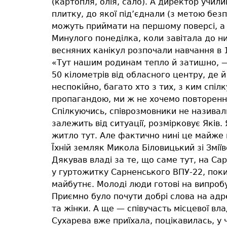
(картопля, олія, сало). А директор учи
плитку, до якої під’єднали (з метою бе
можуть приймати на першому поверсі, а д
Минулого понеділка, коли завітала до н
весняних канікул розпочали навчання в 1, 
«Тут нашим родинам тепло й затишно, — 
50 кілометрів від обласного центру, де 
неспокійно, багато хто з тих, з ким спіл
пропагандою, ми ж не хочемо повторення
Спілкуючись, співрозмовники не називали
залежить від ситуації, розмірковує Які
житло тут. Але фактично нині це майже 
Їхній земляк Микола Біловицький зі Зміїв
Дякував владі за те, що саме тут, на Са
у гуртожитку Сарненського ВПУ-22, поки
майбутнє. Молоді люди готові на випроб
Приємно було почути добрі слова на адр
та жінки. А ще — співучасть місцевої вл
Сухарева вже приїхала, поцікавилась, у