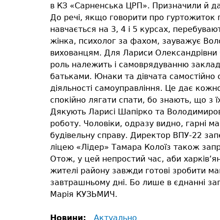
в КЗ «Сарненська ЦРП». Призначили й да
До речі, якщо говорити про гуртожиток п
навчається на 3, 4 і 5 курсах, перебуваю
жінка, психолог за фахом, зауважує Вол
вихованцям. Для Лариси Олександрівни б
роль належить і самоврядуванню закладу
батьками. Юнаки та дівчата самостійно о
діяльності самоуправління. Це дає кожно
спокійно лягати спати, бо знають, що з 
Дякують Ларисі Шапірко та Володимирові
роботу. Чоловіки, одразу видно, гарні м
будівельну справу. Директор ВПУ-22 зап
ліцею «Лідер» Тамара Колоїз також запро
Отож, у цей непростий час, аби харків’
жителі району завжди готові зробити м
завтрашньому дні. Бо лише в єднанні зап
Марія КУЗЬМИЧ.
Новини:
Актуально