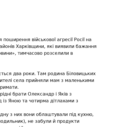
поширення військової агресії Росії на
районів Харківщини, які виявили бажання
овини», тимчасово розселили в
ється два роки. Там родина Біловицьких
жителі села прийняли мам з маленькими
тримати.
рідні брати Олександр і Яків з
д із Яною та чотирма дітлахами з
Одну з них вони облаштували під кухню,
олодильник), не забули й продукти