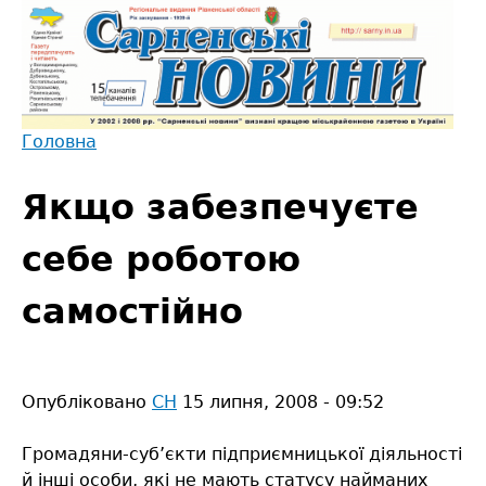
Jump
to
navigation
Головна
Back
Ви
to
Якщо забезпечуєте
є
top
тут
себе роботою
самостійно
Опубліковано
СН
15 липня, 2008 - 09:52
Громадяни-суб’єкти підприємницької діяльності
й інші особи, які не мають статусу найманих