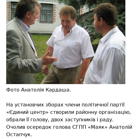
Фото Анатолія Кардаша.
На установчих зборах члени політичної партії
«Єдиний центр» створили районну організацію,
обрали її голову, двох заступників і раду.
Очолив осередок голова СГПП «Маяк» Анатолій
Остапчук.