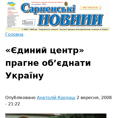
Jump
to
navigation
Головна
Back
Ви
to
«Єдиний центр»
є
top
тут
прагне об’єднати
Україну
Опубліковано
Анатолій Кардаш
2 вересня, 2008
- 21:22