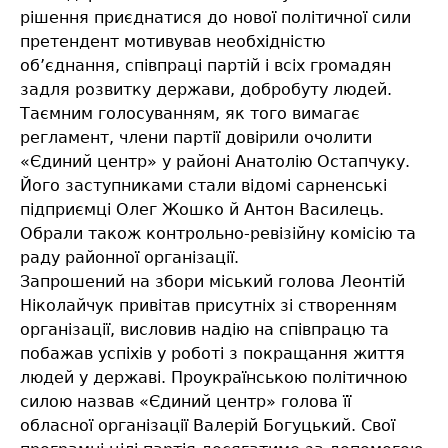
рішення приєднатися до нової політичної сили
претендент мотивував необхідністю
об’єднання, співпраці партій і всіх громадян
задля розвитку держави, добробуту людей.
Таємним голосуванням, як того вимагає
регламент, члени партії довірили очолити
«Єдиний центр» у районі Анатолію Остапчуку.
Його заступниками стали відомі сарненські
підприємці Олег Жошко й Антон Василець.
Обрали також контрольно-ревізійну комісію та
раду районної організації.
Запрошений на збори міський голова Леонтій
Ніколайчук привітав присутніх зі створенням
організації, висловив надію на співпрацю та
побажав успіхів у роботі з покращання життя
людей у державі. Проукраїнською політичною
силою назвав «Єдиний центр» голова її
обласної організації Валерій Богуцький. Свої