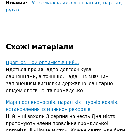
Новини:
У громадських організаціях, партіях,
рухах
Схожі матеріали
Прогноз ніби оптимістичний...
Йдеться про занадто довгоочікувані
сарненцями, а точніше, надані із значним
запізненням висновки державної санітарно-
епідеміологічної та громадсько-...
Марш орденоносців, парад кіз і турнір козлів,
встановлення «смачних» рекордів
Ці й інші заходи 3 серпня на честь Дня міста
пропонують члени правління громадської
організації «Наше місто». Кожне свято має бути