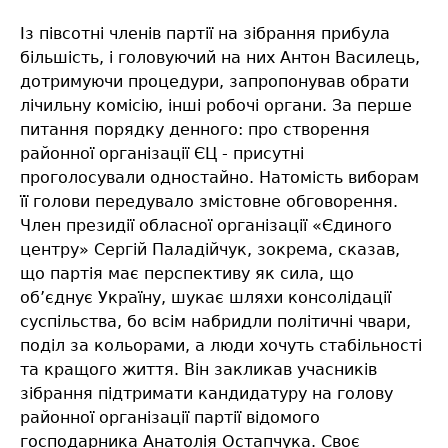
Із півсотні членів партії на зібрання прибула
більшість, і головуючий на них Антон Василець,
дотримуючи процедури, запропонував обрати
лічильну комісію, інші робочі органи. За перше
питання порядку денного: про створення
районної організації ЄЦ - присутні
проголосували одностайно. Натомість виборам
її голови передувало змістовне обговорення.
Член президії обласної організації «Єдиного
центру» Сергій Паладійчук, зокрема, сказав,
що партія має перспективу як сила, що
об’єднує Україну, шукає шляхи консолідації
суспільства, бо всім набридли політичні чвари,
поділ за кольорами, а люди хочуть стабільності
та кращого життя. Він закликав учасників
зібрання підтримати кандидатуру на голову
районної організації партії відомого
господарника Анатолія Остапчука. Своє