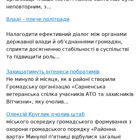
неповторним, з...
Владі – плече політради
Налагодити ефективний діалог між органами
державної влади й об’єднаннями громадян,
сприяти досягненню стабільності в суспільстві
та підвищити роль...
Захищатимуть інтереси побратимів
Не минуло й місяця, як в районі створили
Громадську організацію «Сарненська
ветеранська спілка учасників АТО та захисників
Вітчизни», яку очолив...
Олексій Круглик очолив штаб
міського осередку громадського формування з
охорони громадського порядку «Районна
варта»
Минулої п’ятниці відбулися загальні