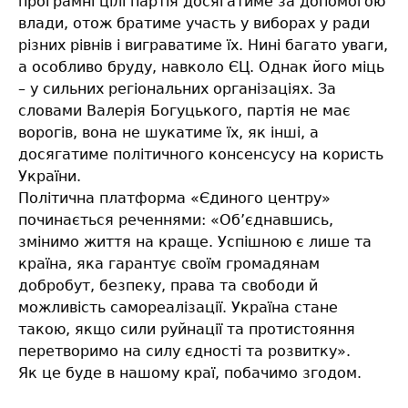
програмні цілі партія досягатиме за допомогою
влади, отож братиме участь у виборах у ради
різних рівнів і виграватиме їх. Нині багато уваги,
а особливо бруду, навколо ЄЦ. Однак його міць
– у сильних регіональних організаціях. За
словами Валерія Богуцького, партія не має
ворогів, вона не шукатиме їх, як інші, а
досягатиме політичного консенсусу на користь
України.
Політична платформа «Єдиного центру»
починається реченнями: «Об’єднавшись,
змінимо життя на краще. Успішною є лише та
країна, яка гарантує своїм громадянам
добробут, безпеку, права та свободи й
можливість самореалізації. Україна стане
такою, якщо сили руйнації та протистояння
перетворимо на силу єдності та розвитку».
Як це буде в нашому краї, побачимо згодом.