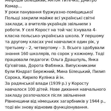
Мефодій Білецький, Антон Титечко, Дмитро
Комар…
У роки панування буржуазно-поміщицької
Польщі закрили майже всі українські світні
заклади, а вчителів-українців звільнили з
роботи. У селі Корост на той час існувала 4-
класна польсько-українська школа. У першому
та другому класах учні навчалися один рік, у
третьому – 2, четвертому – 3. Всього здобували
знання 160 школярів, по сорок у кожному. Тоді
працювали педагоги: Ольга Драшпуль, Янка
Єр'євігова, Дорота Фабянка. Випускниками
були Кіндрат Бережний, Мина Білецький, Пилип
Сорока, Кирило Кулінка й ін.
За радянської влади (1939 р.) у Коросту
навчалося 100 дітей. Нове дихання навчального
закладу розпочалося після звільнення
Рівненщини від німецьких загарбників у 1944 р.,
тоді він знову відновив функціонування.