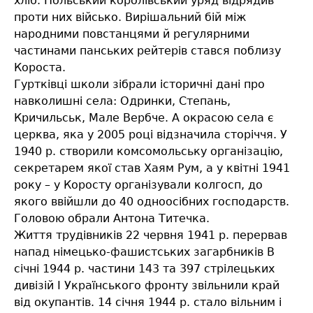
хліб. Польський королівський уряд відрядив
проти них військо. Вирішальний бій між
народними повстанцями й регулярними
частинами панських рейтерів стався поблизу
Короста.
Гуртківці школи зібрали історичні дані про
навколишні села: Одринки, Степань,
Кричильськ, Мале Вербче. А окрасою села є
церква, яка у 2005 році відзначила сторіччя. У
1940 р. створили комсомольську організацію,
секретарем якої став Хаям Рум, а у квітні 1941
року – у Коросту організували колгосп, до
якого ввійшли до 40 одноосібних господарств.
Головою обрали Антона Титечка.
Життя трудівників 22 червня 1941 р. перервав
напад німецько-фашистських загарбників В
січні 1944 р. частини 143 та 397 стрілецьких
дивізій I Українського фронту звільнили край
від окупантів. 14 січня 1944 р. стало вільним і