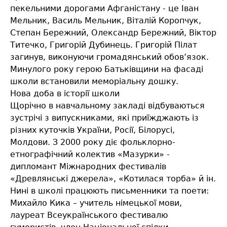
пекельними дорогами Афганістану - це Іван
Мельник, Василь Мельник, Віталій Коропчук,
Степан Бережний, Олександр Бережний, Віктор
Титечко, Григорій Дубинець. Григорій Пілат
загинув, виконуючи громадянський обов’язок.
Минулого року герою Батьківщини на фасаді
школи встановили меморіальну дошку.
Нова доба в історії школи
Щорічно в навчальному закладі відбуваються
зустрічі з випускниками, які приїжджають із
різних куточків України, Росії, Білорусі,
Молдови. З 2000 року діє фольклорно-
етнографічний колектив «Мазурки» -
дипломант Міжнародних фестивалів
«Древлянські джерела», «Котилася торба» й ін.
Нині в школі працюють письменники та поети:
Михайло Кика – учитель німецької мови,
лауреат Всеукраїнського фестивалю