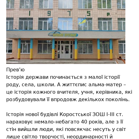
Прев’ю
Історія держави починається з малої історії
роду, села, школи. А життєпис альма-матер –
це історія кожного вчителя, учня, керівника, які
розбудовували її впродовж декількох поколінь.
Історія нової будівлі Коростської ЗОШ І-ІІІ ст.
нараховує немало-небагато 40 років, але з її
стін вийшли люди, які повсякчас несуть у світ
лише світло творчості, неординарності й