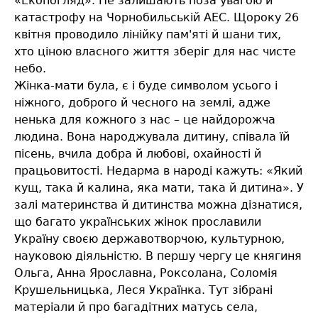
«Екопогляд». Не залишають поза увагою й
катастрофу на Чорнобильській АЕС. Щороку 26
квітня проводило лінійку пам'яті й шани тих,
хто ціною власного життя зберіг для нас чисте
небо.
Жінка-мати була, є і буде символом усього і
ніжного, доброго й чесного на землі, адже
ненька для кожного з нас – це найдорожча
людина. Вона народжувала дитину, співала їй
пісень, вчила добра й любові, охайності й
працьовитості. Недарма в народі кажуть: «Який
кущ, така й калина, яка мати, така й дитина». У
залі материнства й дитинства можна дізнатися,
що багато українських жінок прославили
Україну своєю державотворчою, культурною,
науковою діяльністю. В першу чергу це княгиня
Ольга, Анна Ярославна, Роксолана, Соломія
Крушельницька, Леся Українка. Тут зібрані
матеріали й про багадітних матусь села,