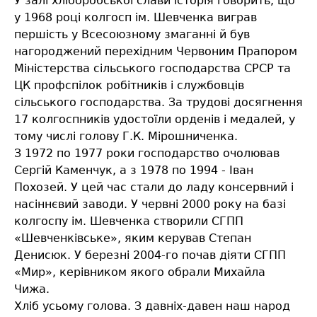
У залі хліборобської слави історія говорить, що
у 1968 році колгосп ім. Шевченка виграв
першість у Всесоюзному змаганні й був
нагороджений перехідним Червоним Прапором
Міністерства сільського господарства СРСР та
ЦК профспілок робітників і службовців
сільського господарства. За трудові досягнення
17 колгоспників удостоїли орденів і медалей, у
тому числі голову Г.К. Мірошниченка.
З 1972 по 1977 роки господарство очолював
Сергій Каменчук, а з 1978 по 1994 - Іван
Похозей. У цей час стали до ладу консервний і
насіннєвий заводи. У червні 2000 року на базі
колгоспу ім. Шевченка створили СГПП
«Шевченківське», яким керував Степан
Денисюк. У березні 2004-го почав діяти СГПП
«Мир», керівником якого обрали Михайла
Чижа.
Хліб усьому голова. З давніх-давен наш народ