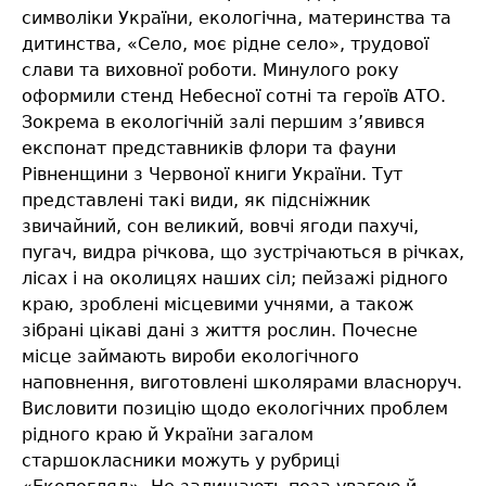
символіки України, екологічна, материнства та
дитинства, «Село, моє рідне село», трудової
слави та виховної роботи. Минулого року
оформили стенд Небесної сотні та героїв АТО.
Зокрема в екологічній залі першим з’явився
експонат представників флори та фауни
Рівненщини з Червоної книги України. Тут
представлені такі види, як підсніжник
звичайний, сон великий, вовчі ягоди пахучі,
пугач, видра річкова, що зустрічаються в річках,
лісах і на околицях наших сіл; пейзажі рідного
краю, зроблені місцевими учнями, а також
зібрані цікаві дані з життя рослин. Почесне
місце займають вироби екологічного
наповнення, виготовлені школярами власноруч.
Висловити позицію щодо екологічних проблем
рідного краю й України загалом
старшокласники можуть у рубриці