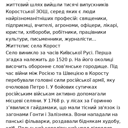
життєвий шлях вийшли тисячі випускників
Коростської ЗОШ, серед яких є люди
найрізноманітніших професій: священики,
підприємці, вчителі, агрономи, офіцери, лікарі,
юристи, хлібороби, робітники, працівники
культури, письменники, журналісти…
Життєпис села Корост
Село виникло за часів Київської Русі. Перша
згадка належить до 1520 р. На його околиці
височить оборонне слов’янське городище. Під
час війни між Росією та Швецією в Коросту
перебували головні сили російської армії, яку
очолював Петро І. У бойових сутичках
російським військам активно допомагали
місцеві селяни. У 1768 р. у лісах за Горинню
з’явилися гайдамаки, що мали тісний зв'язок із
загонами Гонти і Залізняка. Вони нападали на
панські фільварки, роздавали біднякам худобу,