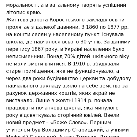
моральності, а в загальному творять успішний
літопис краю.
Життєва дорога Коростського закладу освіти
пролягає з далекої давнини. З 1860 по 1877 рр.
на кошти селян у населеному пункті існувала
школа, де навчалося всього 30 учнів. За даними
перепису 1867 року, в Україні населення було
неписьменним. Понад 70% дітей шкільного віку
не мали змоги вчитися. В 1910 р. збудували
старе приміщення, яке не функціонувало, а
через два роки будівництво церкви та добудову
навчального закладу взяло на себе земство за
рахунок державних коштів, яких вкрай не
вистачало. Лише в жовтні 1914 р. почала
працювати початкова школа, яка минулого
року відсвяткувала сторічний ювілей. Ввели
новий предмет – «Боже Слово». Першим
учителем був Володимир Старицький, а учнями