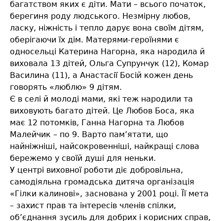
багатством яких є діти. Мати – всього початок,
берегиня роду людського. Незмірну любов,
ласку, ніжність і тепло дарує вона своїм дітям,
оберігаючи їх дім. Матерями-героїнями є
односельці Катерина Нагорна, яка народила й
виховала 13 дітей, Ольга Супрунчук (12), Комар
Василина (11), а Анастасії Босій кожен день
говорять «люблю» 9 дітям.
Є в селі й молоді мами, які теж народили та
виховують багато дітей. Це Любов Боса, яка
має 12 потомків, Ганна Нагорна та Любов
Малейчик – по 9. Варто пам’ятати, що
найніжніші, найсокровенніші, найкращі слова
бережемо у своїй душі для неньки.
У центрі виховної роботи діє добровільна,
самодіяльна громадська дитяча організація
«Гілки калинові», заснована у 2001 році. Її мета
– захист прав та інтересів членів спілки,
об’єднання зусиль для добрих і корисних справ,