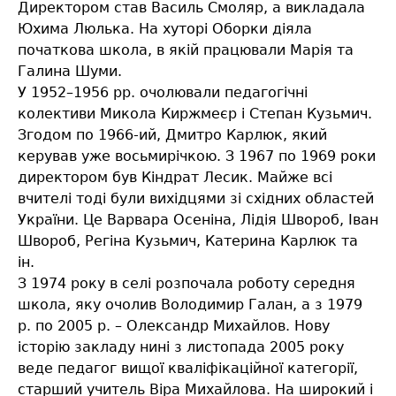
Директором став Василь Смоляр, а викладала
Юхима Люлька. На хуторі Оборки діяла
початкова школа, в якій працювали Марія та
Галина Шуми.
У 1952–1956 рр. очолювали педагогічні
колективи Микола Киржмеєр і Степан Кузьмич.
Згодом по 1966-ий, Дмитро Карлюк, який
керував уже восьмирічкою. З 1967 по 1969 роки
директором був Кіндрат Лесик. Майже всі
вчителі тоді були вихідцями зі східних областей
України. Це Варвара Осеніна, Лідія Швороб, Іван
Швороб, Регіна Кузьмич, Катерина Карлюк та
ін.
З 1974 року в селі розпочала роботу середня
школа, яку очолив Володимир Галан, а з 1979
р. по 2005 р. – Олександр Михайлов. Нову
історію закладу нині з листопада 2005 року
веде педагог вищої кваліфікаційної категорії,
старший учитель Віра Михайлова. На широкий і