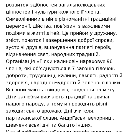
розвиток здібностей загальнолюдських
цінностей і культури кожного її члена.
Символічними в ній є різноманітні традиційні
церемонії, дійства, пов’язані з важливими
подіями в житті дітей. Це прийом у дружину,
зміст, початок і завершення доброї справи,
зустрічі друзів, вшанування пам’яті героїв,
відзначення свят, народних традицій.
Організація «Гілки калинові» нараховує 96
членів, які об’єднуються в 7 загонів-гілочок:
доброти, трудівниці, калини, пам’яті, радості й
здоров’я, народної мудрості й зеленої гілочки.
Всі вони мають свій девіз, завдання та мету.
Діти залюбки вивчають традиції та звичаї
нашого народу, а тому й проводять різні
заходи: свято врожаю, Дні вчителя,
партизанської слави, Андріївські вечорниці,
шевченківські дні та багато інших.