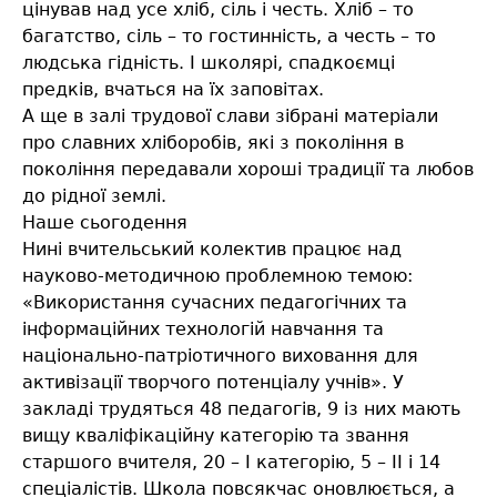
цінував над усе хліб, сіль і честь. Хліб – то
багатство, сіль – то гостинність, а честь – то
людська гідність. І школярі, спадкоємці
предків, вчаться на їх заповітах.
А ще в залі трудової слави зібрані матеріали
про славних хліборобів, які з покоління в
покоління передавали хороші традиції та любов
до рідної землі.
Наше сьогодення
Нині вчительський колектив працює над
науково-методичною проблемною темою:
«Використання сучасних педагогічних та
інформаційних технологій навчання та
національно-патріотичного виховання для
активізації творчого потенціалу учнів». У
закладі трудяться 48 педагогів, 9 із них мають
вищу кваліфікаційну категорію та звання
старшого вчителя, 20 – І категорію, 5 – ІІ і 14
спеціалістів. Школа повсякчас оновлюється, а