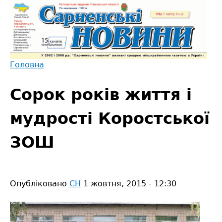
Jump
to
navigation
Головна
Back
Ви
to
Сорок років життя і
є
top
тут
мудрості Коростської
ЗОШ
Опубліковано
СН
1 жовтня, 2015 - 12:30