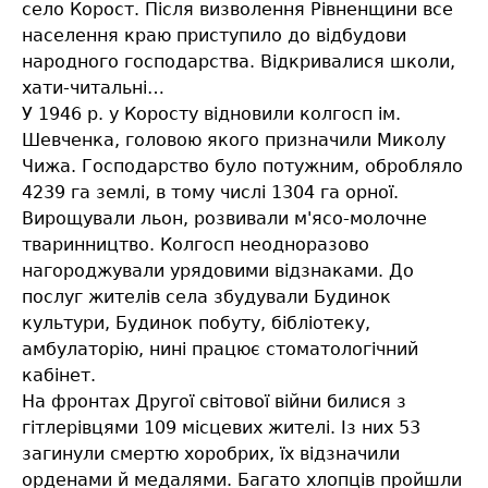
село Корост. Після визволення Рівненщини все
населення краю приступило до відбудови
народного господарства. Відкривалися школи,
хати-читальні…
У 1946 р. у Коросту відновили колгосп ім.
Шевченка, головою якого призначили Миколу
Чижа. Господарство було потужним, обробляло
4239 га землі, в тому числі 1304 га орної.
Вирощували льон, розвивали м'ясо-молочне
тваринництво. Колгосп неодноразово
нагороджували урядовими відзнаками. До
послуг жителів села збудували Будинок
культури, Будинок побуту, бібліотеку,
амбулаторію, нині працює стоматологічний
кабінет.
На фронтах Другої світової війни билися з
гітлерівцями 109 місцевих жителі. Із них 53
загинули смертю хоробрих, їх відзначили
орденами й медалями. Багато хлопців пройшли