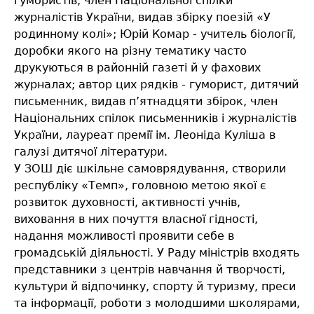
гумористів, член Національної спілки
журналістів України, видав збірку поезій «У
родинному колі»; Юрій Комар - учитель біології,
доробки якого на різну тематику часто
друкуються в районній газеті й у фахових
журналах; автор цих рядків - гуморист, дитячий
письменник, видав п’ятнадцяти збірок, член
Національних спілок письменників і журналістів
України, лауреат премії ім. Леоніда Куліша в
галузі дитячої літератури.
У ЗОШ діє шкільне самоврядування, створили
республіку «Темп», головною метою якої є
розвиток духовності, активності учнів,
виховання в них почуття власної гідності,
надання можливості проявити себе в
громадській діяльності. У Раду міністрів входять
представники з центрів навчання й творчості,
культури й відпочинку, спорту й туризму, преси
та інформації, роботи з молодшими школярами,