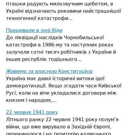
пташки радують милозвучним щебетом, в
Україні відзначають роковини найстрашнішої
техногенної катастрофи...
Працювали в зоні біди
До ліквідації наслідків Чорнобильської
катастрофи в 1986-му та наступних роках
залучали сотні тисяч робітників з України й
інших республік тодішнього...
Живемо за власною Конституцією
Україна має давні історичні витоки ідеї
демократизації. Якщо згадати часи Київської
Русі, коли на віче укладалися договори між
князем і народом,...
22 червня 1941 року
Літнього ранку 22 червня 1941 року полум’я
війни, що вже вирувало в Західній Європі,
перекинулося і на територію колишнього