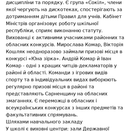
дисципліни та порядку. Є група «Сокіл», члени
якої чергують на дискотеках, спостерігають за
дотриманням дітьми Правил для учнів. Кабінет
Міністрів організовує роботу шкільної
республіки, сприяє виконанню статуту.
Вихованці є активними учасниками районних та
обласних конкурсів. Мирослава Комар, Вікторія
Кошляк неодноразово займали призові місця в
конкурсі «Юна зірка». Андрій Комар й Іван
Комар - одні з кращих читців-декламаторів у
районі й області. Команди з ігрових видів
спорту та в індивідуальних видах виборюють
регулярно призові місця в районі та
представляють Сарненщину на обласних
змаганнях. Є переможці в обласних і
всеукраїнських конкурсах з інших предметів та
факультативних спрямувань.
Шляхами навчального закладу
У школі є виховні центри: зали Державної