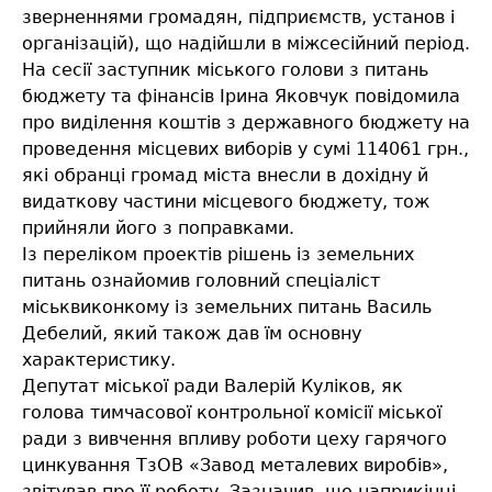
зверненнями громадян, підприємств, установ і
організацій), що надійшли в міжсесійний період.
На сесії заступник міського голови з питань
бюджету та фінансів Ірина Яковчук повідомила
про виділення коштів з державного бюджету на
проведення місцевих виборів у сумі 114061 грн.,
які обранці громад міста внесли в дохідну й
видаткову частини місцевого бюджету, тож
прийняли його з поправками.
Із переліком проектів рішень із земельних
питань ознайомив головний спеціаліст
міськвиконкому із земельних питань Василь
Дебелий, який також дав їм основну
характеристику.
Депутат міської ради Валерій Куліков, як
голова тимчасової контрольної комісії міської
ради з вивчення впливу роботи цеху гарячого
цинкування ТзОВ «Завод металевих виробів»,
звітував про її роботу. Зазначив, що наприкінці