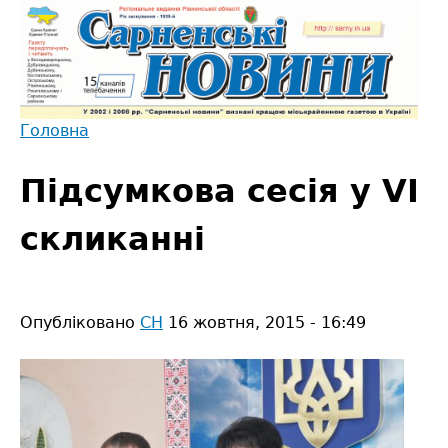
Jump
to
navigation
Головна
Back
Ви
to
Підсумкова сесія у VI
є
top
тут
скликанні
Опубліковано
СН
16 жовтня, 2015 - 16:49