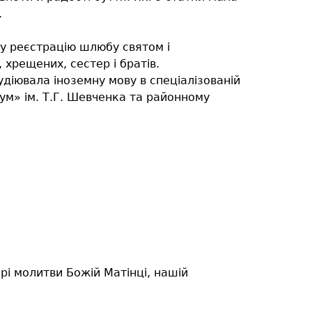
.
у реєстрацію шлюбу святом і
 хрещених, сестер і братів.
діювала іноземну мову в спеціалізованій
ум» ім. Т.Г. Шевченка та районному
рі молитви Божій Матінці, нашій