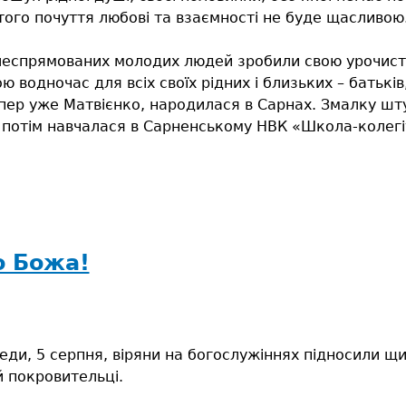
того почуття любові та взаємності не буде щасливою
ілеспрямованих молодих людей зробили свою урочист
водночас для всіх своїх рідних і близьких – батьків,
пер уже Матвієнко, народилася в Сарнах. Змалку шту
 потім навчалася в Сарненському НВК «Школа-колегі
м
о Божа!
еди, 5 серпня, віряни на богослужіннях підносили щи
й покровительці.