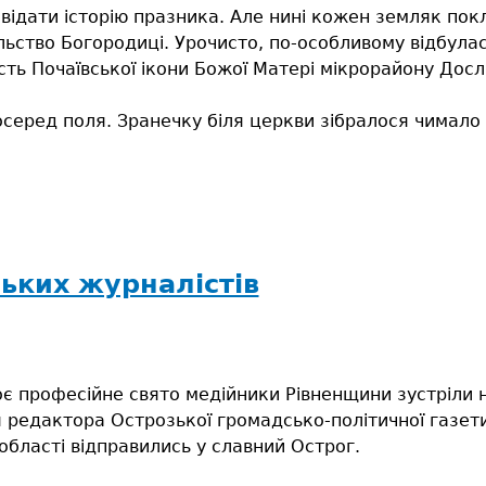
відати історію празника. Але нині кожен земляк пок
льство Богородиці. Урочисто, по-особливому відбула
сть Почаївської ікони Божої Матері мікрорайону Досл
осеред поля. Зранечку біля церкви зібралося чимало 
ьких журналістів
оє професійне свято медійники Рівненщини зустріли н
редактора Острозької громадсько-політичної газет
області відправились у славний Острог.