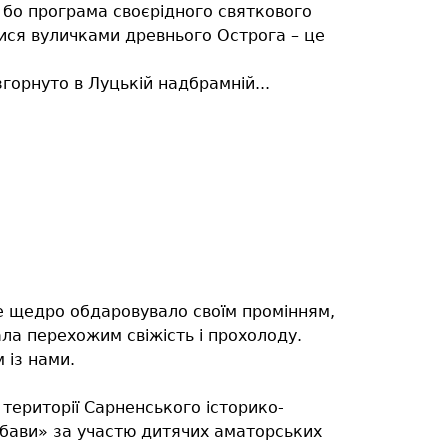
 бо програма своєрідного святкового
тися вуличками древнього Острога – це
горнуто в Луцькій надбрамній...
це щедро обдаровувало своїм промінням,
ла перехожим свіжість і прохолоду.
 із нами.
території Сарненського історико-
абави» за участю дитячих аматорських