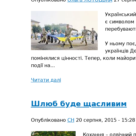
Український
є символом 
перебувають
У ньому поєд
українців Д
помінялися цінності. Тепер, коли майори
події на...
Читати далі
про
Дякуємо,
воїни,
що
Шлюб буде щасливим
над
Сарнами
Опубліковано
СН
20 серпня, 2015 - 15:28
-
український
Кохання – одвічний п