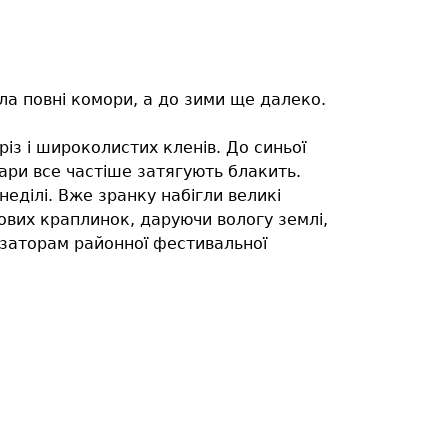
ла повні комори, а до зими ще далеко.
із і широколистих кленів. До синьої
мари все частіше затягують блакить.
неділі. Вже зранку набігли великі
ових краплинок, даруючи вологу землі,
ізаторам районної фестивальної