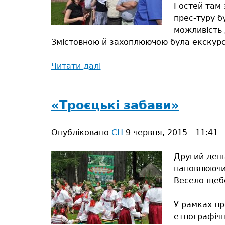
Гостей там 
прес-туру б
можливість 
Змістовною й захоплюючою була екскурсі
Читати далі
про
Високі
нагороди
сарненських
«Троєцькі забави»
журналістів
Опубліковано
СН
9 червня, 2015 - 11:41
Другий день
наповнюючи 
Весело щебе
У рамках пр
етнографічн