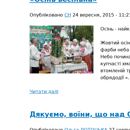
соборну
і
Опубліковано
СН
24 вересня, 2015 - 11:2
єдину
Осінь - най
Жовтий осін
фарби неба 
Небо почина
купчасті хм
втомленій т
обрядодії «..
Читати далі
про
«Осінь
весільна»
Дякуємо, воїни, що над 
Опубліковано
Ольга ЛОТОЦЬКА
27 серпн