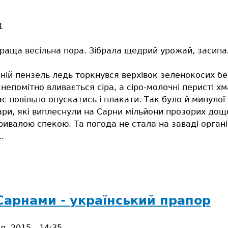
1
краща весільна пора. Зібрала щедрий урожай, засипа
ній пензель ледь торкнувся верхівок зеленокосих бер
непомітно вливається сіра, а сіро-молочні перисті х
є повільно опускатись і плакати. Так було й минулої 
ари, які виплеснули на Сарни мільйони прозорих дощ
ривалою спекою. Та погода не стала на заваді орган
.
Сарнами - український прапор
я, 2015 - 14:35