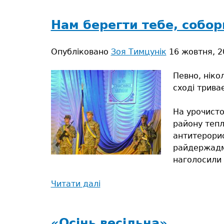
тут
Нам берегти тебе, собор
Опубліковано
Зоя Тимцунік
16 жовтня, 2
Певно, ніко
сході трива
На урочисто
району тепло
антитерорис
райдержадмі
наголосили 
Читати далі
про
Нам
берегти
тебе,
«Осінь весільна»