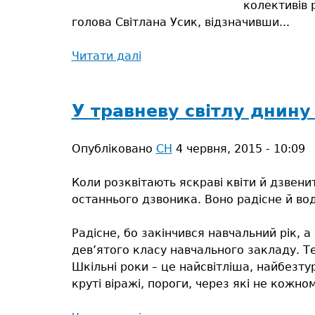
колективів 
голова Світлана Усик, відзначивши...
Читати далі
про
«Троєцькі
забави»
У травневу світлу днину
Опубліковано
СН
4 червня, 2015 - 10:09
Коли розквітають яскраві квіти й дзвенит
останнього дзвоника. Воно радісне й во
Радісне, бо закінчився навчальний рік, а
дев’ятого класу навчального закладу. Т
Шкільні роки – це найсвітліша, найбезтур
круті віражі, пороги, через які не кожн