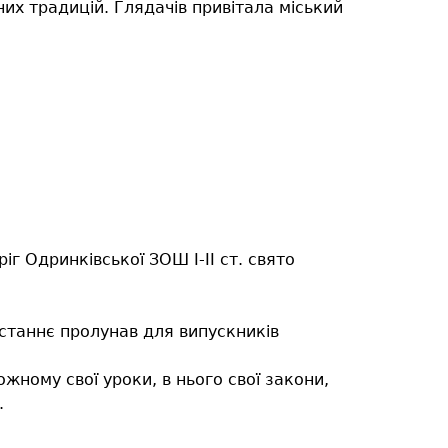
их традицій. Глядачів привітала міський
іг Одринківської ЗОШ І-ІІ ст. свято
востаннє пролунав для випускників
ожному свої уроки, в нього свої закони,
.