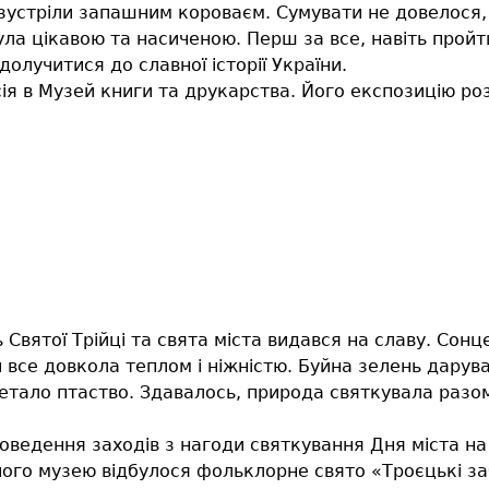
зустріли запашним короваєм. Сумувати не довелося,
ула цікавою та насиченою. Перш за все, навіть прой
долучитися до славної історії України.
я в Музей книги та друкарства. Його експозицію роз
 Святої Трійці та свята міста видався на славу. Сон
все довкола теплом і ніжністю. Буйна зелень дарува
тало птаство. Здавалось, природа святкувала разом
оведення заходів з нагоди святкування Дня міста на 
ого музею відбулося фольклорне свято «Троєцькі з