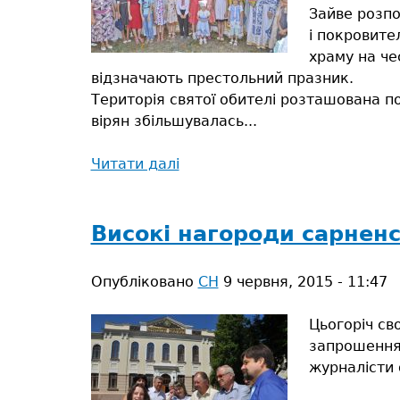
Зайве розпо
і покровите
храму на че
відзначають престольний празник.
Територія святої обителі розташована п
вірян збільшувалась...
Читати далі
про
Величаємо
Тебе,
Матінко
Високі нагороди сарненс
Божа!
Опубліковано
СН
9 червня, 2015 - 11:47
Цьогоріч св
запрошення 
журналісти 