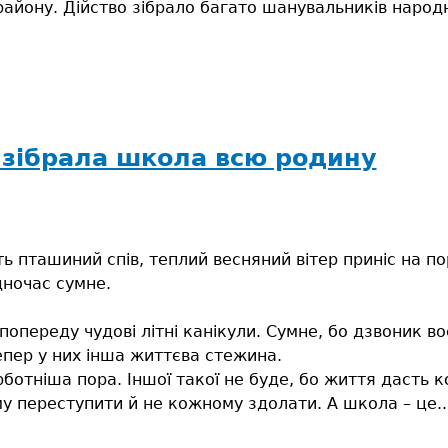
району. Дійство зібрало багато шанувальників народн
 зібрала школа всю родину
ь пташиний спів, теплий весняний вітер приніс на пор
дночас сумне.
 попереду чудові літні канікули. Сумне, бо дзвоник 
епер у них інша життєва стежина.
ботніша пора. Іншої такої не буде, бо життя дасть к
ому переступити й не кожному здолати. А школа – це..