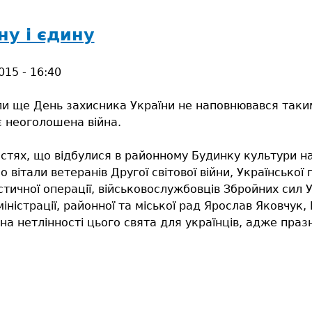
ну і єдину
015 - 16:40
ли ще День захисника України не наповнювався таким
є неоголошена війна.
стях, що відбулися в районному Будинку культури на
 вітали ветеранів Другої світової війни, Української п
тичної операції, військовослужбовців Збройних сил У
ністрації, районної та міської рад Ярослав Яковчук,
на нетлінності цього свята для українців, адже празни