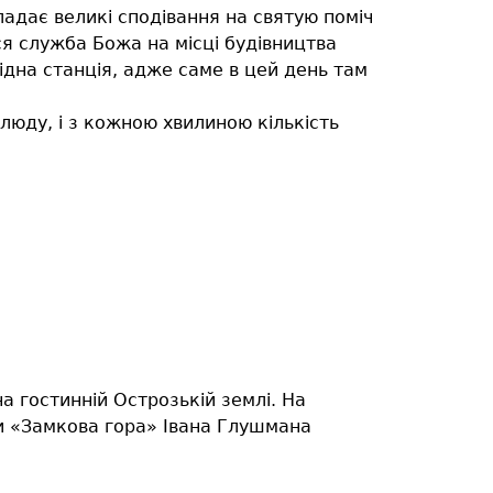
ладає великі сподівання на святую поміч
ся служба Божа на місці будівництва
ідна станція, адже саме в цей день там
люду, і з кожною хвилиною кількість
а гостинній Острозькій землі. На
и «Замкова гора» Івана Глушмана