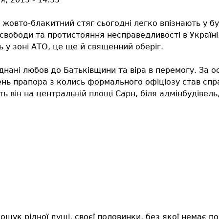
 жовто-блакитний стяг сьогодні легко впізнають у б
свободи та протистояння несправедливості в Україні. 
 у зоні АТО, це ще й священний оберіг.
нані любов до Батьківщини та віра в перемогу. За ост
ень прапора з колись формального офіціозу став сп
ть він на центральній площі Сарн, біля адмінбудівель
ошук рідної душі, своєї половинки, без якої немає по