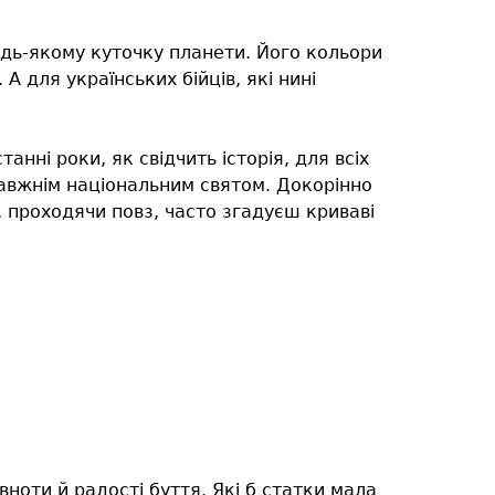
удь-якому куточку планети. Його кольори
А для українських бійців, які нині
анні роки, як свідчить історія, для всіх
равжнім національним святом. Докорінно
, проходячи повз, часто згадуєш криваві
вноти й радості буття. Які б статки мала