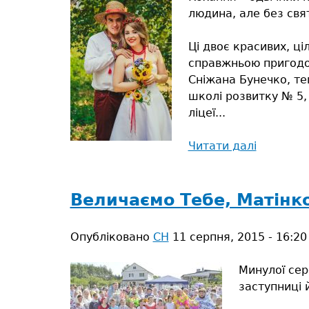
прапор
людина, але без свя
Ці двоє красивих, ц
справжньою пригодою 
Сніжана Бунечко, те
школі розвитку № 5,
ліцеї...
Читати далі
про
Шлюб
буде
щасливи
Величаємо Тебе, Матінк
Опубліковано
СН
11 серпня, 2015 - 16:20
Минулої сер
заступниці 