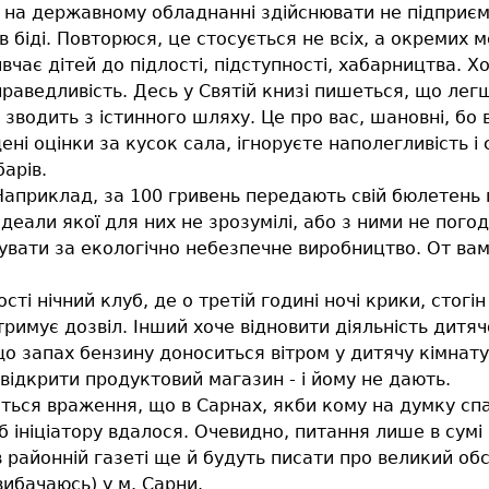
, на державному обладнанні здійснювати не підприєм
 біді. Повторюся, це стосується не всіх, а окремих м
ивчає дітей до підлості, підступності, хабарництва. Х
справедливість. Десь у Святій книзі пишеться, що лег
й зводить з істинного шляху. Це про вас, шановні, бо 
ені оцінки за кусок сала, ігноруєте наполегливість і
барів.
априклад, за 100 гривень передають свій бюлетень пі
 ідеали якої для них не зрозумілі, або з ними не пого
гувати за екологічно небезпечне виробництво. От вам 
сті нічний клуб, де о третій годині ночі крики, стогі
отримує дозвіл. Інший хоче відновити діяльність дитя
що запах бензину доноситься вітром у дитячу кімнату
і відкрити продуктовий магазин - і йому не дають.
ться враження, що в Сарнах, якби кому на думку сп
е б ініціатору вдалося. Очевидно, питання лише в сум
 районній газеті ще й будуть писати про великий обс
ибачаюсь) у м. Сарни.