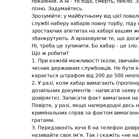
покаяння. А ні - то біда, смерть, пекло.
пізно. Задумайтесь.
Зрозумійте: у майбутньому від цієї пова
службі наберу хабарів повну торбу, піду
зростаючих апетитах на хабарі вашим же
збанкрутують. А враховуючи те, що досит
Ні, треба це зупинити. Бо хабар - це зло.
Що ж робити?
1. При кожній можливості (коли, звичай
чесних державних службовців. Не бути ін
карається штрафом від 200 до 500 неопо
2. У разі, коли хабар вимагають (пропон
дозвільних документів - написати заяву 
довіряєте). Записати факт вимагання на
Повірте, у разі, якщо напередодні десь 
кримінальних справ за фактом вимагання 
гратами.
3. Передзвоніть хоча б на телефон довір
називайте своє ім’я. Так і скажіть «не н