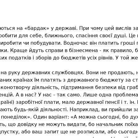
ься на «бардак» у державі. При чому цей вислів зас
обити для себе, ближнього, спасіння своєї душі. Це в
иробити чи побудувати. Водночас він платить гроші 
ики. Краще йдуть справи в бізнесмена - як правило, б
х податків і зборів до бюджетів усіх рівнів. У той же
на руку державних службовцях. Вони не продають, н
ованих країнах їм платять з державного бюджету за 
аконотворчу діяльність, підтримання безпеки від граб
енцій. А в нас? У нас - так само. Лише одна пробл
країні) заробітної плати, мало державної пенсії і т. і
ють будь-якій діяльності. Наприклад, ви прийшли за
понеділок». Один варіант: «А можна сьогодні, бо ду
ь, що довідку не можуть видати, бо начальник поїха
ідпустку, або ваш запит ще не розписали, або сього