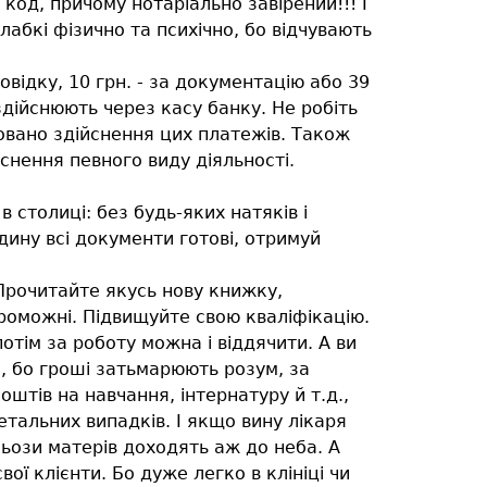
код, причому нотаріально завірений!!! І
лабкі фізично та психічно, бо відчувають
відку, 10 грн. - за документацію або 39
 здійснюють через касу банку. Не робіть
овано здійснення цих платежів. Також
снення певного виду діяльності.
в столиці: без будь-яких натяків і
ину всі документи готові, отримуй
. Прочитайте якусь нову книжку,
спроможні. Підвищуйте свою кваліфікацію.
отім за роботу можна і віддячити. А ви
е, бо гроші затьмарюють розум, за
штів на навчання, інтернатуру й т.д.,
етальних випадків. І якщо вину лікаря
льози матерів доходять аж до неба. А
вої клієнти. Бо дуже легко в клініці чи