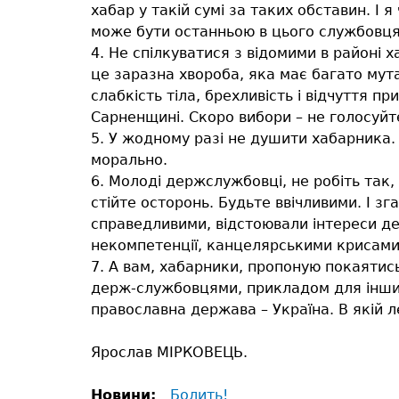
хабар у такій сумі за таких обставин. І 
може бути останньою в цього службовця.
4. Не спілкуватися з відомими в районі х
це заразна хвороба, яка має багато мут
слабкість тіла, брехливість і відчуття п
Сарненщині. Скоро вибори – не голосуйте
5. У жодному разі не душити хабарника.
морально.
6. Молоді держслужбовці, не робіть так
стійте осторонь. Будьте ввічливими. І зг
справедливими, відстоювали інтереси дер
некомпетенції, канцелярськими крисами
7. А вам, хабарники, пропоную покаятись
держ-службовцями, прикладом для інших
православна держава – Україна. В якій л
Ярослав МІРКОВЕЦЬ.
Новини:
Болить!