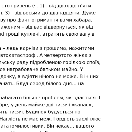
 гривень (ч. 1) - від двох до п’яти
ч. 3) - від восьми до дванадцяти. Дуже
аяву про факт отримання вами хабара.
аженим – від вас відвернуться, як від
і гроші куплені, втратять свою вагу в
та – ледь карнізи з грошима, нажитими
втокатастрофі. А четвертого жінка з
льську раду підробленою горілкою споїв,
все награбоване батьком майно. У
дочку, а вдіяти нічого не може. В інших
бачать. Блуд серед білого дня… на
набагато більше проблем, як здається. І
ре, у день майже дві тисячі «капає»,
ять тисяч. Будинок будується по
Наглість не має меж. Гордість засліплює
 багатомилостивий. Він чекає… вашого