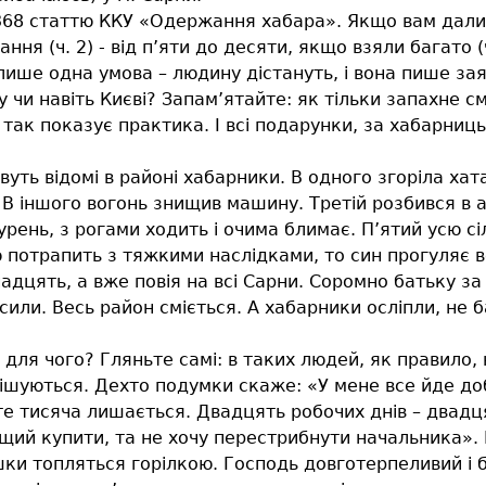
68 статтю ККУ «Одержання хабара». Якщо вам дали сто
ння (ч. 2) - від п’яти до десяти, якщо взяли багато (
 лише одна умова – людину дістануть, і вона пише з
у чи навіть Києві? Запам’ятайте: як тільки запахне см
так показує практика. І всі подарунки, за хабарницьк
ивуть відомі в районі хабарники. В одного згоріла ха
В іншого вогонь знищив машину. Третій розбився в а
рень, з рогами ходить і очима блимає. П’ятий усю сі
ію потрапить з тяжкими наслідками, то син прогуляє 
адцять, а вже повія на всі Сарни. Соромно батьку за 
ісили. Весь район сміється. А хабарники осліпли, не 
для чого? Гляньте самі: в таких людей, як правило, 
ішуються. Дехто подумки скаже: «У мене все йде доб
оте тисяча лишається. Двадцять робочих днів – двадц
щий купити, та не хочу перестрибнути начальника». 
ишки топляться горілкою. Господь довготерпеливий і