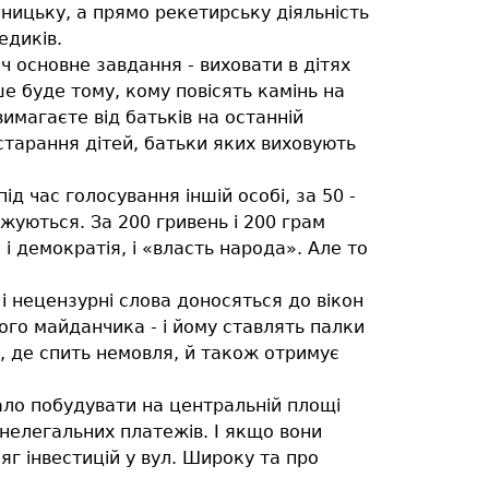
ницьку, а прямо рекетирську діяльність
едиків.
оч основне завдання - виховати в дітях
ше буде тому, кому повісять камінь на
вимагаєте від батьків на останній
 старання дітей, батьки яких виховують
д час голосування іншій особі, за 50 -
джуються. За 200 гривень і 200 грам
і демократія, і «власть народа». Але то
н і нецензурні слова доносяться до вікон
чого майданчика - і йому ставлять палки
, де спить немовля, й також отримує
ало побудувати на центральній площі
і нелегальних платежів. І якщо вони
яг інвестицій у вул. Широку та про