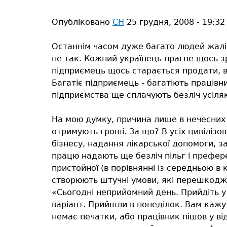
тут
Опубліковано
СН
25 грудня, 2008 - 19:32
Останнім часом дуже багато людей жаліют
не так. Кожний українець прагне щось зр
підприємець щось старається продати, в
Багатіє підприємець - багатіють працівн
підприємства ще сплачують безліч усіляки
На мою думку, причина лише в нечесних 
отримують гроші. За що? В усіх цивіліз
бізнесу, надання лікарської допомоги, з
працю надають ще безліч пільг і префер
пристойної (в порівнянні із середньою в 
створюють штучні умови, які перешкоджа
«Сьогодні неприйомний день. Прийдіть у 
варіант. Прийшли в понеділок. Вам кажут
немає печатки, або працівник пішов у в