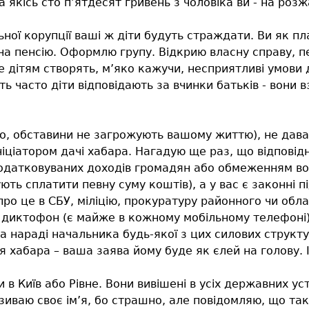
 За якісь сто п’ятдесят гривень з чоловіка ви - на ро
льної корупції ваші ж діти будуть страждати. Ви як 
 на пенсію. Оформлю групу. Відкрию власну справу, 
 дітям створять, м’яко кажучи, несприятливі умови 
ь часто діти відповідають за вчинки батьків - вони 
но, обставини не загрожують вашому життю), не дава
іціатором дачі хабара. Нагадую ще раз, що відповід
датковуваних доходів громадян або обмеженням волі 
ують сплатити певну суму коштів), а у вас є законні 
про це в СБУ, міліцію, прокуратуру районного чи обла
 диктофон (є майже в кожному мобільному телефоні) 
на нараді начальника будь-якої з цих силових структ
хабара – ваша заява йому буде як єлей на голову. І 
и в Київ або Рівне. Вони вивішені в усіх державних у
азиваю своє ім’я, бо страшно, але повідомляю, що так