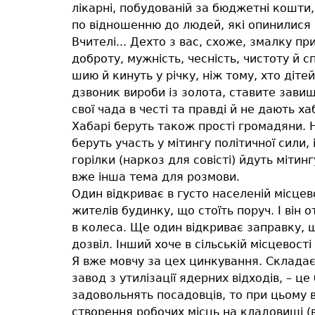
лікарні, побудованій за бюджетні кошти
по відношенню до людей, які опинилися в
Вчителі... Дехто з вас, схоже, змалку пр
доброту, мужність, чесність, чистоту й 
шию й кинуть у річку, ніж тому, хто діте
дзвоник вироби із золота, ставите завищ
свої чада в честі та правді й не дають ха
Хабарі беруть також прості громадяни. Н
беруть участь у мітингу політичної сили,
горілки (наркоз для совісті) йдуть мітин
вже інша тема для розмови.
Один відкриває в густо населеній місцево
жителів будинку, що стоїть поруч. І він 
в колеса. Ще один відкриває заправку, 
дозвіл. Інший хоче в сільській місцевост
Я вже мовчу за цех цинкування. Складає
завод з утилізації ядерних відходів, – ц
задовольнять посадовців, то при цьому в
створення робочих місць на кладовищі (в