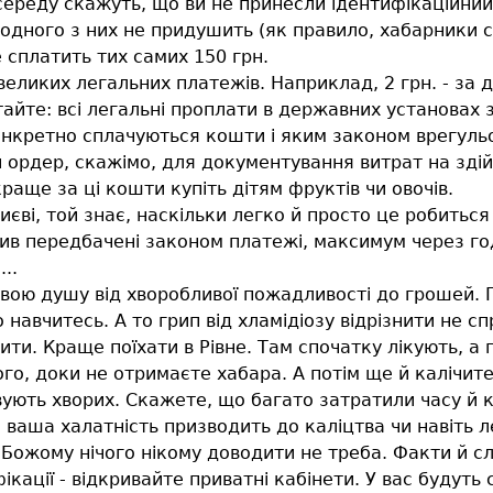
середу скажуть, що ви не принесли ідентифікаційний 
 одного з них не придушить (як правило, хабарники с
 сплатить тих самих 150 грн.
еликих легальних платежів. Наприклад, 2 грн. - за до
ятайте: всі легальні проплати в державних установах
конкретно сплачуються кошти і яким законом врегуль
 ордер, скажімо, для документування витрат на здій
раще за ці кошти купіть дітям фруктів чи овочів.
єві, той знає, наскільки легко й просто це робиться 
в передбачені законом платежі, максимум через год
..
с) свою душу від хворобливої пожадливості до грошей
 навчитесь. А то грип від хламідіозу відрізнити не 
ти. Краще поїхати в Рівне. Там спочатку лікують, а п
ого, доки не отримаєте хабара. А потім ще й калічит
ують хворих. Скажете, що багато затратили часу й ко
 ваша халатність призводить до каліцтва чи навіть л
ді Божому нічого нікому доводити не треба. Факти й с
кації - відкривайте приватні кабінети. У вас будуть с