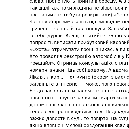
слово, пропонують прийти в середу. А в 
так далі, аж поки людина не зірветься й
постійний страх бути розкритими) або не
Часто хабарі вимагають під виглядом нев
гривень - за такі й такі послуги. Запам’
із себе дурнів. Краще спитайте: за що 
попросіть виписати прибутковий касовий
«Охота» отримувати гроші зникає, а ви к
Хто проводив реєстрацію автомобілів у Ки
«решайл». Отримав консультацію, сплати
номерні знаки і їдь собі додому. А вдома .
Лікарі, лікарі... Полікуйте (окремі з ва
загляньте в Інтернет – може, чого нового
Бо до вас останнім часом страшно заходи
повністю ігноруєте заяви чи скарги хвор
допомогою якого справжні лікарі виліков
тепер свої гроші «відбиваєте». Подекуди
важко довести в суді, то повірте: на су
якщо впевнені у своїй бездоганній кваліфі