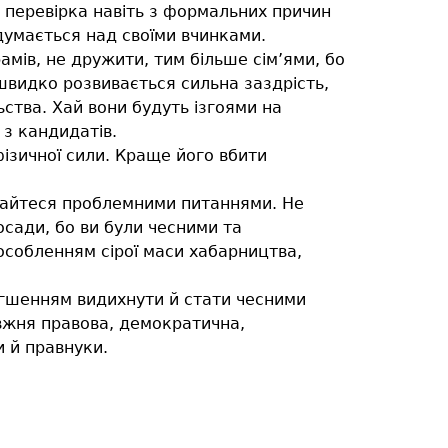
ва перевірка навіть з формальних причин
думається над своїми вчинками.
амів, не дружити, тим більше сім’ями, бо
швидко розвивається сильна заздрість,
ьства. Хай вони будуть ізгоями на
 з кандидатів.
ізичної сили. Краще його вбити
ймайтеся проблемними питаннями. Не
посади, бо ви були чесними та
уособленням сірої маси хабарництва,
легшенням видихнути й стати чесними
вжня правова, демократична,
и й правнуки.