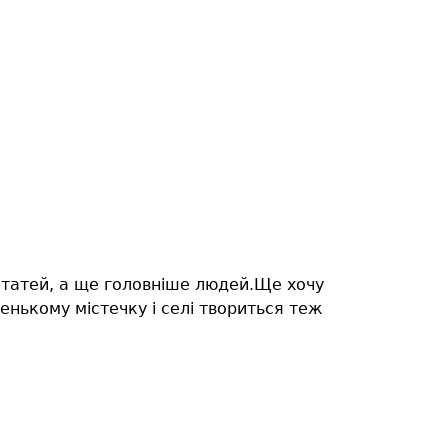
 статей, а ще головніше людей.Ще хочу
енькому містечку і селі творитьcя теж