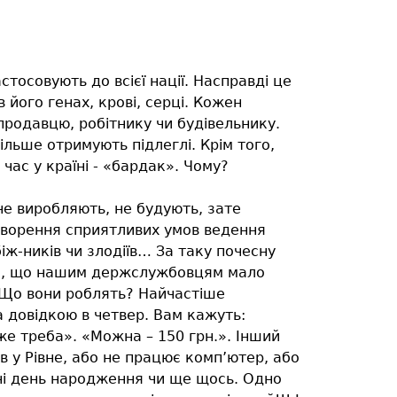
тосовують до всієї нації. Насправді це
 його генах, крові, серці. Кожен
продавцю, робітнику чи будівельнику.
ільше отримують підлеглі. Крім того,
 час у країні - «бардак». Чому?
е виробляють, не будують, зате
створення сприятливих умов ведення
іж-ників чи злодіїв… За таку почесну
ема, що нашим держслужбовцям мало
н. Що вони роблять? Найчастіше
 довідкою в четвер. Вам кажуть:
же треба». «Можна – 150 грн.». Інший
в у Рівне, або не працює комп’ютер, або
дні день народження чи ще щось. Одно