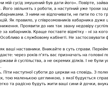
я чи мій сусід змушений був дати його». Повірте, зай
 Його звільнять з роботи, а наступний уже трохи за
абарниками. З ними не відпочивати, не пити по сто гр
ацій. Як правило, у співрозмовників хабарника дуже 
риниження. Проявити до них так звану недовіру суспіл
 за хабарників. Краще поставте відмітку – ні за кого
 Особливо в службовому кабінеті. Не застосовувати ф
, як ваші наставники. Вникайте в суть справи. Пере
адаєте: через років п’ять вас призначать на головні 
жави й суспільства, а не окремих ділків. І не були 
.
. Піти наступної суботи до церкви на сповідь. З по
, тою маленькою цеглинкою, з якої будується спра
егко та радісно будуть жити ваші сини й дочки, внук