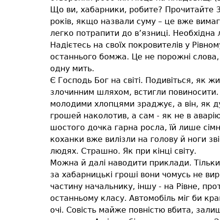
Що ви, хабарники, робите? Прочитайте 3
років, якщо назвали суму – це вже вимага
легко потрапити до в’язниці. Необхідна
Надієтесь на своїх покровителів у Рівном
останнього бомжа. Це не порожні слова, 
одну мить.
Є Господь Бог на світі. Подивіться, як ж
злочинним шляхом, встигли повиносити. 
молодими хлопцями зраджує, а він, як ду
грошей наколотив, а сам - як не в авар
шостого дочка гарна росла, їй лише сімн
коханки вже вилізли на голову й ноги зв
людях. Страшно. Як при кінці світу.
Можна й далі наводити приклади. Тільки 
за хабарницькі гроші вони чомусь не вир
частину начальнику, іншу - на Рівне, пр
останньому класу. Автомобіль міг би кра
очі. Совість майже повністю вбита, зал