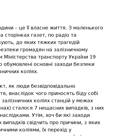
дини – це її власне життя. З маленького
на сторінках газет, по радіо та
ують, до яких тяжких трагедій
езпеки громадян на залізничному
 Міністерства транспорту України 19
ко обумовлені основні заходи безпеки
зничних коліях.
кт, як люди безвідповідально
я, внаслідок чого приносять біду собі
на залізничних коліях станцій у межах
нах) сталося 7 нещасних випадків, з них
наслідками. Утім, хоч би які заходи
 випадків свідчить про причини, з яких
ичними коліями, їх перехід у