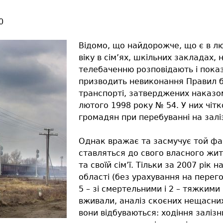
0
Відомо, що найдорожче, що є в лю
віку в сім’ях, шкільних закладах, 
телебаченню розповідають і показ
призводить невиконання Правил б
транспорті, затверджених наказом
лютого 1998 року № 54. У них чіт
громадян при перебуванні на залі
Однак вражає та засмучує той фа
ставляться до свого власного житт
та своїй сім’ї. Тільки за 2007 рік 
області (без урахування на перего
5 – зі смертельними і 2 – тяжкими 
вживали, аналіз скоєних нещасних
вони відбуваються: ходіння залізн