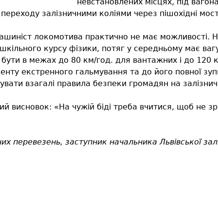
невстановлених місцях, під вагон
переходу залізничними коліями через пішохідні мост
ашиніст локомотива практично не має можливості. На
 шкільного курсу фізики, потяг у середньому має вагу
е бути в межах до 80 км/год. для вантажних і до 120 
менту екстренного гальмування та до його повної зупи
увати взагалі правила безпеки громадян на залізнич
 висновок: «На чужій біді треба вчитися, щоб не зр
них перевезень, заступник начальника Львівської залі