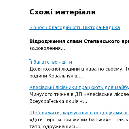
Схожі матеріали
Бізнес і благодійність Віктора Радька
Відродження слави Степанського яр
задоволення...
Її багатство - діти
Доля кожної людини цікава по своєму. То
родини Ковальчуків,...
Клесівські лісівники працюють для майб
Минулого тижня в ДП «Клесівське лісове
Всеукраїнська акція «...
Щоб вижити, харчувались недоїдками зі 
«Діти-сироти при живих батьках» - так 
тато, одружившись...