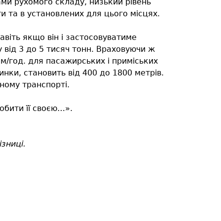
ами рухомого складу, низький рівень
и та в установлених для цього місцях.
віть якщо він і застосовуватиме
 від 3 до 5 тисяч тонн. Враховуючи ж
км/год. для пасажирських і приміських
нки, становить від 400 до 1800 метрів.
ному транспорті.
обити її своєю…».
зниці.