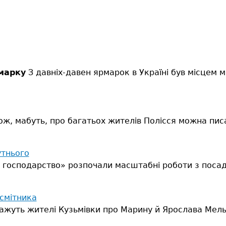
марку
З давніх-давен ярмарок в Україні був місцем 
ж, мабуть, про багатьох жителів Полісся можна писат
утнього
 господарство» розпочали масштабні роботи з посадки
смітника
кажуть жителі Кузьмівки про Марину й Ярослава Мельн