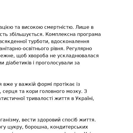
зацією та високою смертністю. Лише в
кість збільшується. Комплексна програма
овсякденної турботи, вдосконалення
нітарно-освітнього рівня. Регулярно
алежне, щоб хвороба не ускладнювалася
 діабетиків і проголосували за
 вже у важкій формі протікає із
 серця та кори головного мозку. З
истичної тривалості життя в Україні,
ганізму, вести здоровий спосіб життя.
ргу цукру, борошна, кондитерських