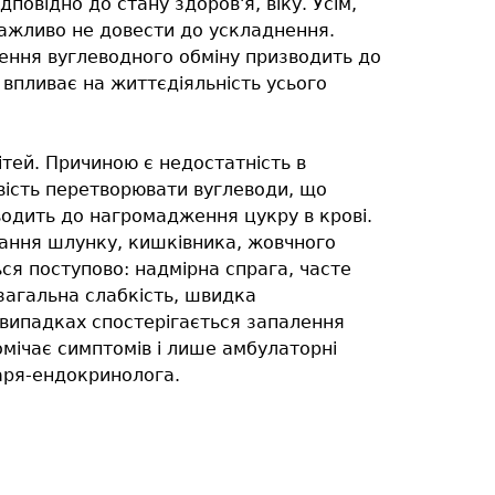
повідно до стану здоров'я, віку. Усім,
Важливо не довести до ускладнення.
ення вуглеводного обміну призводить до
 впливає на життєдіяльність усього
тей. Причиною є недостатність в
ивість перетворювати вуглеводи, що
водить до нагромадження цукру в крові.
ювання шлунку, кишківника, жовчного
ься поступово: надмірна спрага, часте
загальна слабкість, швидка
 випадках спостерігається запалення
омічає симптомів і лише амбулаторні
каря-ендокринолога.