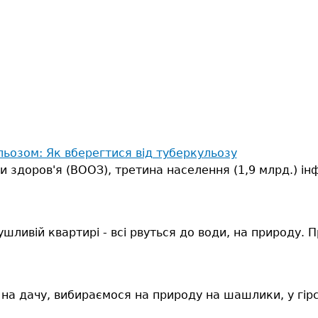
льозом: Як вберегтися від туберкульозу
ни здоров'я (ВООЗ), третина населення (1,9 млрд.) і
шливій квартирі - всі рвуться до води, на природу. П
 на дачу, вибираємося на природу на шашлики, у гір