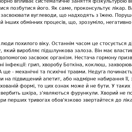
ворно впливає систематичне заняття фізкультурою від
тися позбутися його. Як саме, проконсультує лікар. 
 засвоювати вуглеводи, що надходять з їжею. Поруш
 й інших обмінних процесів, що, зрозуміло, негативно
ди похилого віку. Останнім часом це стосується ді
ну, який виробляє підшлункова залоза. Він має власт
о допомогою засвоює організм. Нестача гормону приз
зні інфекції: грип, хворобу Боткіна, коклюш, захвор
А ще - механічні та психічні травми. Недуга починаєт
и на підвищений апетит, або надмірне набирання її, 
хованій формі, то цих ознак може й не бути. У таких
свербить шкіра, з'являються фурункули. Хворий не п
 При перших тривогах обов'язково звертайтеся до лі