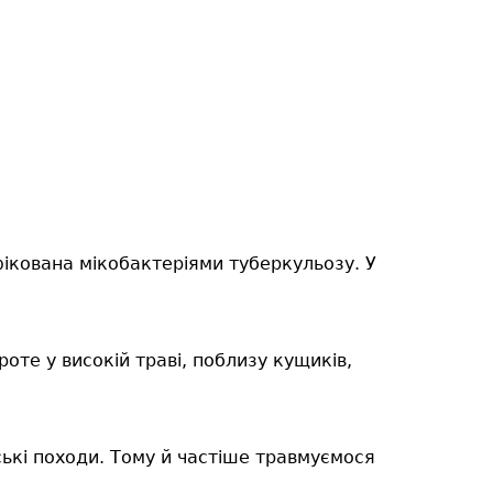
нфікована мікобактеріями туберкульозу. У
роте у високій траві, поблизу кущиків,
ські походи. Тому й частіше травмуємося