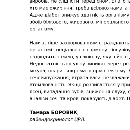
виробів. Не слід їсти перед сном. Благот
хто має ожиріння, треба всіляко намага
Адже діабет знижує здатність організму
збоїв білкового, жирового, мінерального
організму.
Найчастіше захворюванням страждають лю
організмі спеціального гормону - інсулі
надходять з їжею, у глюкозу, яку з йог
Недостатність інсуліну виникає через рі
міхура, шкіри, зокрема псоріаз, екзему. 
сечовипускання, втрата ваги, незважаюч
втомлюваність. Якщо розвивається у при
ясен, випадання зубів, зниження слуху, 
аналізи сечі та крові показують діабет.
Тамара БОРОВИК
,
райендокринолог ЦРЛ.