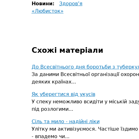
Новини:
Здоров’я
«Любисток»
Схожі матеріали
До Всесвітнього дня боротьби з туберку
За даними Всесвітньої організації охоро
деяких країнах...
Як уберегтися від укусів
У спеку неможливо всидіти у міській заду
під розлогими...
Сіль та мило - надійні ліки
Улітку ми активізуємося. Частіше їздимо
- впадемо чи...