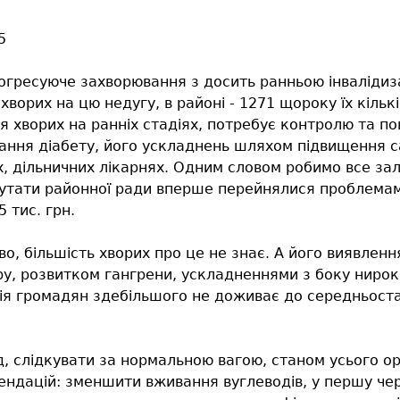
5
прогресуюче захворювання з досить ранньою інваліди
 хворих на цю недугу, в районі - 1271 щороку їх кіль
 хворих на ранніх стадіях, потребує контролю та п
ання діабету, його ускладнень шляхом підвищення са
х, дільничних лікарнях. Одним словом робимо все з
путати районної ради вперше перейнялися проблемами
 тис. грн.
, більшість хворих про це не знає. А його виявлення
, розвитком гангрени, ускладненнями з боку нирок,
рія громадян здебільшого не доживає до середньостат
, слідкувати за нормальною вагою, станом усього ор
ендацій: зменшити вживання вуглеводів, у першу че