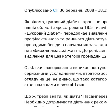
тут
Опубліковано
СН
30 березня, 2008 - 18:1
Як відомо, цукровий діабет - хронічне 
нашій області зареєстровано 18,5 тисячі
«Цукровий діабет» передбачає виявлення
профілактичного та раннього діагностув
проводимо бесіди в навчальних заклада
не забирала людські життя. До речі, де
виділення для цієї категорії громадян 125
Оскільки захворювання виникає поступово
серйозними ускладненнями: втратою зору
огляду на це, не дивно, що така катего
стає інвалідами в розквіті сил.
Що ж треба знати, як діяти? Насамперед
Необхідно дотримувати дієтичних реком