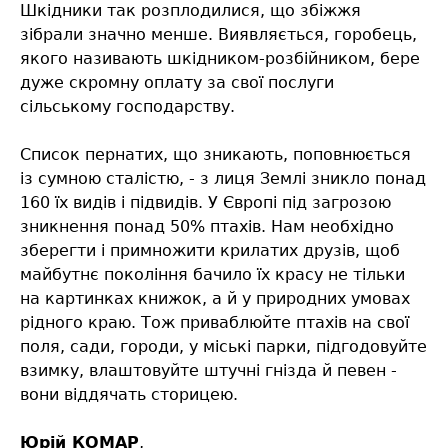
Шкідники так розплодилися, що збіжжя
зібрали значно менше. Виявляється, горобець,
якого називають шкідником-розбійником, бере
дуже скромну оплату за свої послуги
сільському господарству.
Список пернатих, що зникають, поповнюється
із сумною сталістю, - з лиця Землі зникло понад
160 їх видів і підвидів. У Європі під загрозою
зникнення понад 50% птахів. Нам необхідно
зберегти і примножити крилатих друзів, щоб
майбутнє покоління бачило їх красу не тільки
на картинках книжок, а й у природних умовах
рідного краю. Тож приваблюйте птахів на свої
поля, сади, городи, у міські парки, підгодовуйте
взимку, влаштовуйте штучні гнізда й певен -
вони віддячать сторицею.
Юрій КОМАР
,