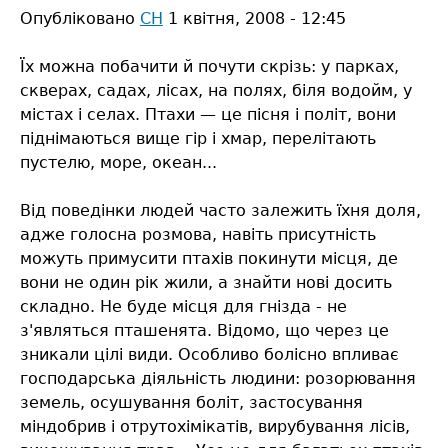
Опубліковано
СН
1 квітня, 2008 - 12:45
Їх можна побачити й почути скрізь: у парках,
скверах, садах, лісах, на полях, біля водойм, у
містах і селах. Птахи — це пісня і політ, вони
піднімаються вище гір і хмар, перелітають
пустелю, море, океан...
Від поведінки людей часто залежить їхня доля,
адже голосна розмова, навіть присутність
можуть примусити птахів покинути місця, де
вони не один рік жили, а знайти нові досить
складно. Не буде місця для гнізда - не
з'являться пташенята. Відомо, що через це
зникали цілі види. Особливо болісно впливає
господарська діяльність людини: розорювання
земель, осушування боліт, застосування
міндобрив і отрутохімікатів, вирубування лісів,