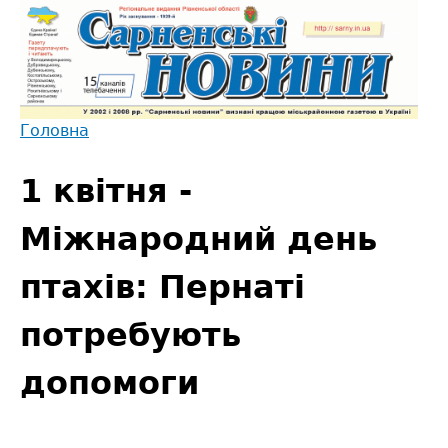
Jump
to
navigation
Головна
Back
Ви
to
1 квітня -
є
top
тут
Міжнародний день
птахів: Пернаті
потребують
допомоги