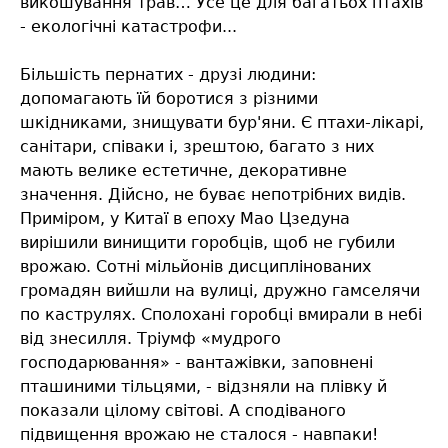
викошування трав… Усе це для багатьох птахів
- екологічні катастрофи...
Більшість пернатих - друзі людини:
допомагають їй боротися з різними
шкідниками, знищувати бур'яни. Є птахи-лікарі,
санітари, співаки і, зрештою, багато з них
мають велике естетичне, декоративне
значення. Дійсно, не буває непотрібних видів.
Приміром, у Китаї в епоху Мао Цзедуна
вирішили винищити горобців, щоб не губили
врожаю. Сотні мільйонів дисциплінованих
громадян вийшли на вулиці, дружно гамселячи
по каструлях. Сполохані горобці вмирали в небі
від знесилля. Тріумф «мудрого
господарювання» - вантажівки, заповнені
пташиними тільцями, - відзняли на плівку й
показали цілому світові. А сподіваного
підвищення врожаю не сталося - навпаки!