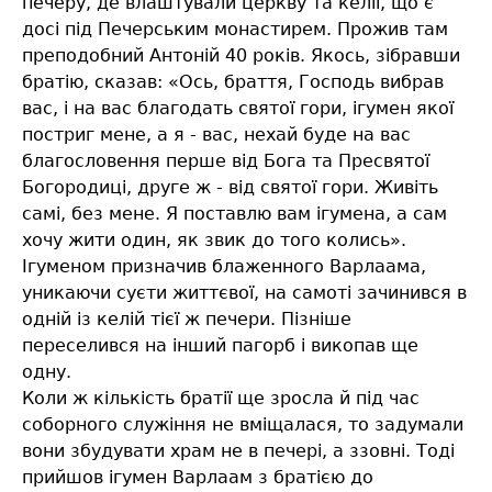
печеру, де влаштували церкву та келії, що є
досі під Печерським монастирем. Прожив там
преподобний Антоній 40 років. Якось, зібравши
братію, сказав: «Ось, браття, Господь вибрав
вас, і на вас благодать святої гори, ігумен якої
постриг мене, а я - вас, нехай буде на вас
благословення перше від Бога та Пресвятої
Богородиці, друге ж - від святої гори. Живіть
самі, без мене. Я поставлю вам ігумена, а сам
хочу жити один, як звик до того колись».
Ігуменом призначив блаженного Варлаама,
уникаючи суєти життєвої, на самоті зачинився в
одній із келій тієї ж печери. Пізніше
переселився на інший пагорб і викопав ще
одну.
Коли ж кількість братії ще зросла й під час
соборного служіння не вміщалася, то задумали
вони збудувати храм не в печері, а ззовні. Тоді
прийшов ігумен Варлаам з братією до