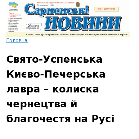
Jump
to
navigation
Головна
Back
Ви
to
Свято-Успенська
є
top
тут
Києво-Печерська
лавра – колиска
чернецтва й
благочестя на Русі