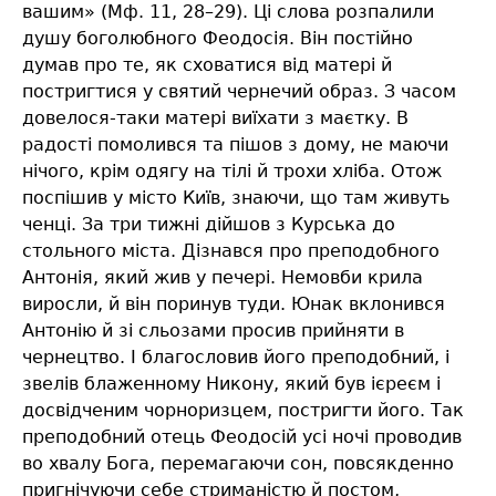
вашим» (Мф. 11, 28–29). Ці слова розпалили
душу боголюбного Феодосія. Він постійно
думав про те, як сховатися від матері й
постригтися у святий чернечий образ. З часом
довелося-таки матері виїхати з маєтку. В
радості помолився та пішов з дому, не маючи
нічого, крім одягу на тілі й трохи хліба. Отож
поспішив у місто Київ, знаючи, що там живуть
ченці. За три тижні дійшов з Курська до
стольного міста. Дізнався про преподобного
Антонія, який жив у печері. Немовби крила
виросли, й він поринув туди. Юнак вклонився
Антонію й зі сльозами просив прийняти в
чернецтво. І благословив його преподобний, і
звелів блаженному Никону, який був ієреєм і
досвідченим чорноризцем, постригти його. Так
преподобний отець Феодосій усі ночі проводив
во хвалу Бога, перемагаючи сон, повсякденно
пригнічуючи себе стриманістю й постом,