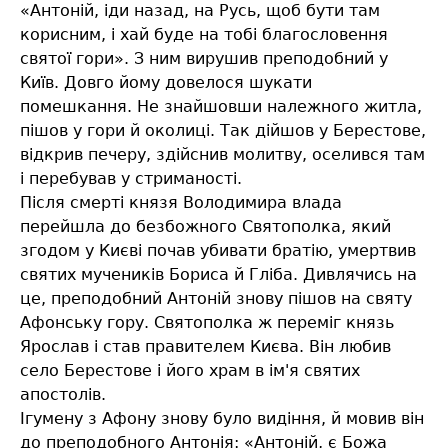
«Антоній, іди назад, на Русь, щоб бути там
корисним, і хай буде на тобі благословення
святої гори». З ним вирушив преподобний у
Київ. Довго йому довелося шукати
помешкання. Не знайшовши належного житла,
пішов у гори й околиці. Так дійшов у Берестове,
відкрив печеру, здійснив молитву, оселився там
і перебував у стриманості.
Після смерті князя Володимира влада
перейшла до безбожного Святополка, який
згодом у Києві почав убивати братію, умертвив
святих мучеників Бориса й Гліба. Дивлячись на
це, преподобний Антоній знову пішов на святу
Афонську гору. Святополка ж переміг князь
Ярослав і став правителем Києва. Він любив
село Берестове і його храм в ім'я святих
апостолів.
Ігумену з Афону знову було видіння, й мовив він
до преподобного Антонія: «Антоній, є Божа