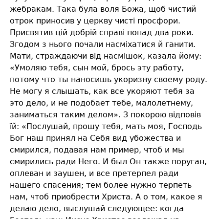
жебракам. Така була воля Божа, щоб чистий
отрок приносив у церкву чисті просфори.
Присвятив цій добрій справі понад два роки.
Згодом з нього почали насміхатися й ганити.
Мати, страждаючи від насмішок, казала йому:
«Умоляю тебя, сын мой, брось эту работу,
потому что ты наносишь укоризну своему роду.
Не могу я слышать, как все укоряют тебя за
это дело, и не подобает тебе, малолетнему,
заниматься таким делом». З покорою відповів
їй: «Послушай, прошу тебя, мать моя, Господь
Бог наш принял на Себя вид убожества и
смирился, подавая нам пример, чтоб и мы
смирились ради Него. И был Он также поруган,
оплеван и заушен, и все претерпел ради
нашего спасения; тем более нужно терпеть
нам, чтоб приобрести Христа. А о том, какое я
делаю дело, выслушай следующее: когда