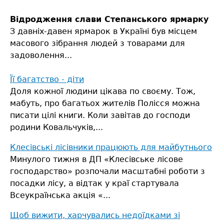
Відродження слави Степанського ярмарку
З давніх-давен ярмарок в Україні був місцем
масового зібрання людей з товарами для
задоволення...
Її багатство - діти
Доля кожної людини цікава по своєму. Тож,
мабуть, про багатьох жителів Полісся можна
писати цілі книги. Коли завітав до господи
родини Ковальчуків,...
Клесівські лісівники працюють для майбутнього
Минулого тижня в ДП «Клесівське лісове
господарство» розпочали масштабні роботи з
посадки лісу, а відтак у краї стартувала
Всеукраїнська акція «...
Щоб вижити, харчувались недоїдками зі