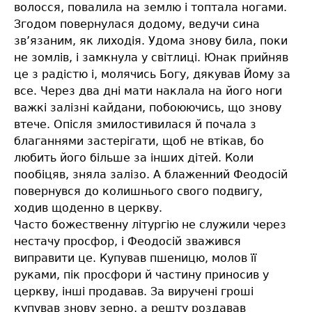
волосся, повалила на землю і топтала ногами.
Згодом повернулася додому, ведучи сина
зв’язаним, як лиходія. Удома знову била, поки
не зомлів, і замкнула у світлиці. Юнак прийняв
це з радістю і, молячись Богу, дякував Йому за
все. Через два дні мати наклала на його ноги
важкі залізні кайдани, побоюючись, що знову
втече. Опісля змилостивилася й почала з
благаннями застерігати, щоб не втікав, бо
любить його більше за інших дітей. Коли
пообіцяв, зняла залізо. А блаженний Феодосій
повернувся до колишнього свого подвигу,
ходив щоденно в церкву.
Часто божественну літургію не служили через
нестачу просфор, і Феодосій зважився
виправити це. Купував пшеницю, молов її
руками, пік просфори й частину приносив у
церкву, інші продавав. За виручені гроші
купував знову зерно, а решту роздавав