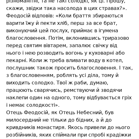
різноманітні, та не такі солодкі, як ці. Прошу,
скажи, звідки така насолода в цих стравах?».
Феодосій відповів: «Коли браття збираються
варити їжу й пекти хліб, перш за все брат,
виконуючий цей послух, приймає в ігумена
благословення. Потім, вклонившись триразово
перед святим вівтарем, запалює свічку від
нього і нею розводить вогонь у куховарні або
пекарні. Коли ж треба вливати воду в котел,
послушник також просить благословення. І так,
з благословенням, роблять усі діла, тому й
виходить солодко. Твої ж раби, думаю,
працюють сварячись, ремствуючи й зводячи
наклепи один на одного, тому відбувається гріх
і немає солодкості».
Отець Феодосій, як Отець Небесний, був
милосердний не тільки до бідних, а й до
кривдників монастиря. Якось привели до нього
розбійників, яких спіймали при спробі крадіжки