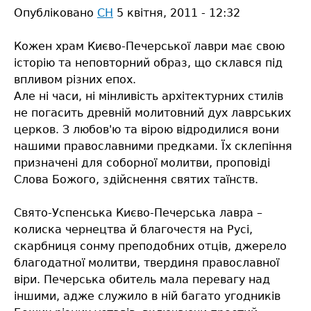
Опубліковано
СН
5 квітня, 2011 - 12:32
Кожен храм Києво-Печерської лаври має свою
історію та неповторний образ, що склався під
впливом різних епох.
Але ні часи, ні мінливість архітектурних стилів
не погасить древній молитовний дух лаврських
церков. З любов'ю та вірою відродилися вони
нашими православними предками. Їх склепіння
призначені для соборної молитви, проповіді
Слова Божого, здійснення святих таїнств.
Свято-Успенська Києво-Печерська лавра –
колиска чернецтва й благочестя на Русі,
скарбниця сонму преподобних отців, джерело
благодатної молитви, твердиня православної
віри. Печерська обитель мала перевагу над
іншими, адже служило в ній багато угодників