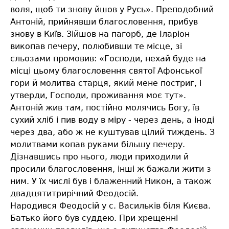
воля, щоб ти знову йшов у Русь». Преподобний
Антоній, прийнявши благословення, прибув
знову в Київ. Зійшов на пагорб, де Іларіон
викопав печеру, полюбивши те місце, зі
сльозами промовив: «Господи, нехай буде на
місці цьому благословення святої Афонської
гори й молитва старця, який мене постриг, і
утверди, Господи, проживання моє тут».
Антоній жив там, постійно молячись Богу, їв
сухий хліб і пив воду в міру - через день, а іноді
через два, або ж не куштував цілий тиждень. З
молитвами копав руками більшу печеру.
Дізнавшись про нього, люди приходили й
просили благословення, інші ж бажали жити з
ним. У їх числі був і блаженний Никон, а також
двадцятитрирічний Феодосій.
Народився Феодосій у с. Васильків біля Києва.
Батько його був суддею. При хрещенні