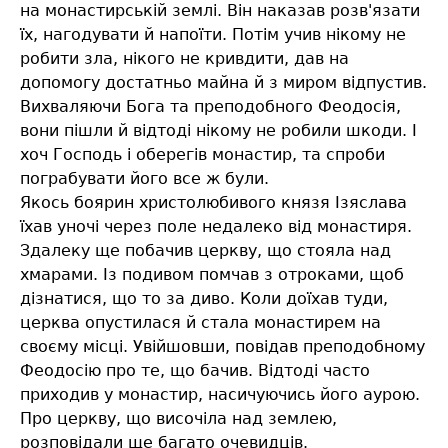
на монастирській землі. Він наказав розв'язати
їх, нагодувати й напоїти. Потім учив нікому не
робити зла, нікого не кривдити, дав на
допомогу достатньо майна й з миром відпустив.
Вихваляючи Бога та преподобного Феодосія,
вони пішли й відтоді нікому не робили шкоди. І
хоч Господь і оберегів монастир, та спроби
пограбувати його все ж були.
Якось боярин христолюбивого князя Ізяслава
їхав уночі через поле недалеко від монастиря.
Здалеку ще побачив церкву, що стояла над
хмарами. Із подивом помчав з отроками, щоб
дізнатися, що то за диво. Коли доїхав туди,
церква опустилася й стала монастирем на
своєму місці. Увійшовши, повідав преподобному
Феодосію про те, що бачив. Відтоді часто
приходив у монастир, насичуючись його аурою.
Про церкву, що височіла над землею,
розповідали ще багато очевидців.