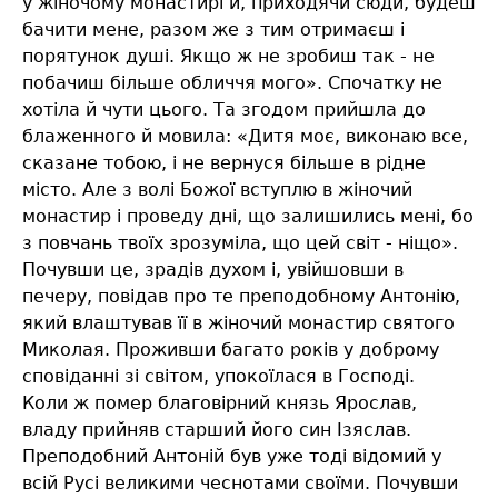
у жіночому монастирі й, приходячи сюди, будеш
бачити мене, разом же з тим отримаєш і
порятунок душі. Якщо ж не зробиш так - не
побачиш більше обличчя мого». Спочатку не
хотіла й чути цього. Та згодом прийшла до
блаженного й мовила: «Дитя моє, виконаю все,
сказане тобою, і не вернуся більше в рідне
місто. Але з волі Божої вступлю в жіночий
монастир і проведу дні, що залишились мені, бо
з повчань твоїх зрозуміла, що цей світ - ніщо».
Почувши це, зрадів духом і, увійшовши в
печеру, повідав про те преподобному Антонію,
який влаштував її в жіночий монастир святого
Миколая. Проживши багато років у доброму
сповіданні зі світом, упокоїлася в Господі.
Коли ж помер благовірний князь Ярослав,
владу прийняв старший його син Ізяслав.
Преподобний Антоній був уже тоді відомий у
всій Русі великими чеснотами своїми. Почувши