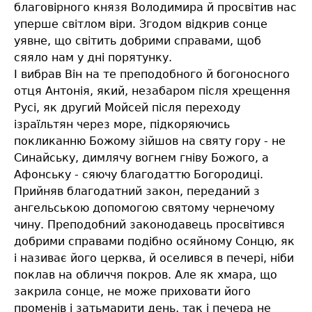
благовірного князя Володимира й просвітив нас
уперше світлом віри. Згодом відкрив сонце
уявне, що світить добрими справами, щоб
сяяло нам у дні порятунку.
І вибрав Він на те преподобного й богоносного
отця Антонія, який, незабаром після хрещення
Русі, як другий Мойсей після переходу
ізраїльтян через море, підкоряючись
покликанню Божому зійшов на святу гору - не
Синайську, димлячу вогнем гніву Божого, а
Афонську - сяючу благодаттю Богородиці.
Прийняв благодатний закон, переданий з
ангельською допомогою святому чернечому
чину. Преподобний законодавець просвітився
добрими справами подібно осяйному Сонцю, як
і називає його церква, й оселився в печері, ніби
поклав на обличчя покров. Але як хмара, що
закрила сонце, не може приховати його
променів і затьмарити день, так і печера не