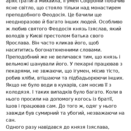
архістратига Михайла, ігумен Софроній побачив
ясне світло, що стояло тільки над монастирем
преподобного Феодосія. Це бачили ще
неодноразово й багато інших людей. Особливо
ж любив святого Феодосія князь Ізяслав, який
володів у Києві престолом батька свого
Ярослава. Він часто кликав його, щоб
насититись богонатхненними словами.
Преподобний же не величався тим, що князь і
вельможі шанували його. У пекарні працював з
пекарями, не звжаючи, що ігумен, місив тісто,
робив хліби, втішаючи та підбадьорюючи інших.
Якщо не було води в кухарів, сам носив її з
колодязя. І таких випадків було багато. Коли в
нього просили на допомогу когось із братії,
ішов і працював сам. До того ж, одяг у нього
завжди був сумирний та убогий, незважаючи на
сан.
Одного разу навідався до князя Ізяслава,