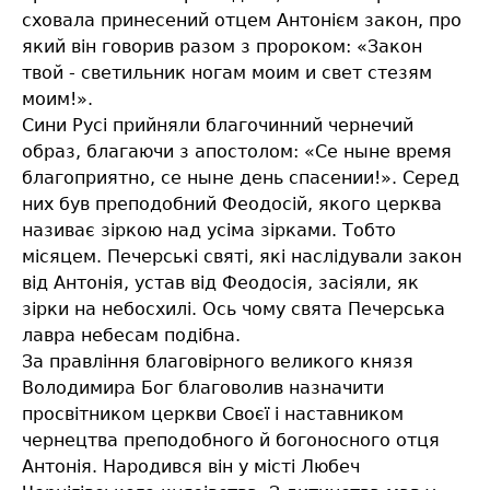
сховала принесений отцем Антонієм закон, про
який він говорив разом з пророком: «Закон
твой - светильник ногам моим и свет стезям
моим!».
Сини Русі прийняли благочинний чернечий
образ, благаючи з апостолом: «Се ныне время
благоприятно, се ныне день спасении!». Серед
них був преподобний Феодосій, якого церква
називає зіркою над усіма зірками. Тобто
місяцем. Печерські святі, які наслідували закон
від Антонія, устав від Феодосія, засіяли, як
зірки на небосхилі. Ось чому свята Печерська
лавра небесам подібна.
За правління благовірного великого князя
Володимира Бог благоволив назначити
просвітником церкви Своєї і наставником
чернецтва преподобного й богоносного отця
Антонія. Народився він у місті Любеч