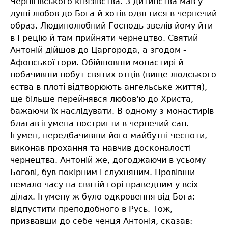
Чернігівського князівства. З дитинства мав у
душі любов до Бога й хотів одягтися в чернечий
образ. Людинолюбний Господь звелів йому йти
в Грецію й там прийняти чернецтво. Святий
Антоній дійшов до Царгорода, а згодом -
Афонської гори. Обійшовши монастирі й
побачивши побут святих отців (вище людського
єства в плоті відтворюють ангельське життя),
ще більше перейнявся любов'ю до Христа,
бажаючи їх наслідувати. В одному з монастирів
благав ігумена постригти в чернечий сан.
Ігумен, передбачивши його майбутні чесноти,
виконав прохання та навчив досконалості
чернецтва. Антоній же, догоджаючи в усьому
Богові, був покірним і слухняним. Провівши
немало часу на святій горі праведним у всіх
ділах. Ігумену ж було одкровення від Бога:
відпустити преподобного в Русь. Тож,
призвавши до себе ченця Антонія, сказав: