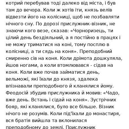
котрий перебував тоді далеко від міста, і був
там до вечора. Коли ж хотів іти, князь велів
відвезти його на колісниці, щоб не позбавляти
нічного сну. По дорозі прислужник-візник, не
знаючи кого везе, сказав: «Чорноризець, ти
цілий день бездіяльний, а я постійно в працях і
не можу триматися на коні, тому посплю в
колісниці, а ти сядь на коня». Преподобний
смиренно сів на коня. Коли дрімота дошкуляла,
йшов ногами, а коли втомлювався - сідав на
коня. Коли вже почав займатися день,
вельможі, які їхали до князя, здалека
впізнавали преподобного й кланялися йому.
Феодосій збудив прислужника й мовив: «Чадо,
вже день. Встань і сідай на коня». Зустрічних
бояр, які кланялися, було все більше. Візник
нічого не розумів. Коли під'їхали до монастиря,
вся братія вийшла та вклонилася
преподобному до землі. Прислужник