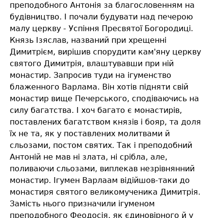
преподобного Антонія за благословенням на
будівництво. І почали будувати над печерою
малу церкву - Успіння Пресвятої Богородиці.
Князь Ізяслав, названий при хрещенні
Димитрієм, вирішив спорудити кам'яну церкву
святого Димитрія, влаштувавши при ній
монастир. Запросив туди на ігуменство
блаженного Варлама. Він хотів підняти свій
монастир вище Печерського, сподіваючись на
силу багатства. І хоч багато є монастирів,
поставлених багатством князів і бояр, та доля
їх не та, як у поставлених молитвами й
сльозами, постом святих. Так і преподобний
Антоній не мав ні злата, ні срібла, але,
поливаючи сльозами, виплекав незрівнянний
монастир. Ігумен Варлаам відійшов-таки до
монастиря святого великомученика Димитрія.
Замість нього призначили ігуменом
преподобного Феодосія, як єдиновірного й у