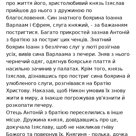
про життя його, христолюбивий князь Ізяслав
прийшов до нього з дружиною по
благословення. Син знатного боярина Іоанна
Варлаам і Єфрем, слуга княжий, - за бажанням
постригтися. Багато прикростей зазнав Антоній
з братією за постриг цих ченців. Знатний
боярин Іоанн з безліччю слуг у люті розігнав
усіх, вивів сина Варлаама з печери. Зняв з нього
чернечий одяг, одягнув боярське плаття й
насильно зачинив у палатах. Крім того, князь
Ізяслав, дізнавшись про постриг сина боярина й
улюбленого слуги, розгнівався на братію
Христову. Наказав, щоб Никон умовив їх знову
жити в миру, а інакше погрожував ув'язнити й
розкопати печеру.
Отець Антоній з братією переселились в інше
місце. Дружина князя, довідавшись про це,
докучала Ізяславу, щоб не накликав гніву
Божого та повернув їх. Княгиня - полька, дочка