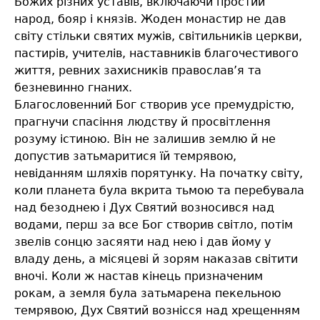
Божих різних уставів, включаючи простий
народ, бояр і князів. Жоден монастир не дав
світу стільки святих мужів, світильників церкви,
пастирів, учителів, наставників благочестивого
життя, ревних захисників православ’я та
безневинно гнаних.
Благословенний Бог створив усе премудрістю,
прагнучи спасіння людству й просвітлення
розуму істиною. Він не залишив землю й не
допустив затьмаритися їй темрявою,
невіданням шляхів порятунку. На початку світу,
коли планета була вкрита тьмою та перебувала
над безоднею і Дух Святий возносився над
водами, перш за все Бог створив світло, потім
звелів сонцю засяяти над нею і дав йому у
владу день, а місяцеві й зорям наказав світити
вночі. Коли ж настав кінець призначеним
рокам, а земля була затьмарена пекельною
темрявою, Дух Святий вознісся над хрещенням