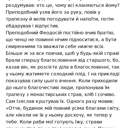
роздумував: хто це, чому всі кланяються йому?
Преподобний узяв його за руку, повів у
трапезну й велів погодувати й напоїти, потім
обдарував і відпустив.
Преподобний Феодосій постійно вчив братію,
що ченці не повинні нічим підноситися, а бути
смиренними та вважати себе нижче всіх.
Більше ж за все повчав, щоб у будь-якій справі
брали спершу благословення від старшого, бо,
казав він, як розсієте діла в благословенні, так
у ньому жатимете солодкий плід. І на прикладі
показував силу цього вчення. Коли приходили
до нього благочестиві люди, пропонував їм
трапезу з монастирських страв, хліб і сочиво.
Сам Ізяслав куштував їх. Одного разу мовив:
«Отче, будинок мій повний усіма благами світу,
але ніколи не їв у ньому досхочу, як тепер у
тебе. Коли раби мої готують їжу, страви