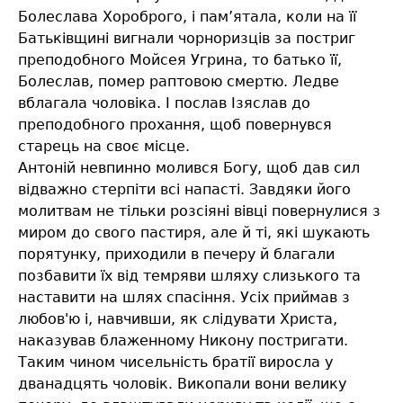
Болеслава Хороброго, і пам’ятала, коли на її
Батьківщині вигнали чорноризців за постриг
преподобного Мойсея Угрина, то батько її,
Болеслав, помер раптовою смертю. Ледве
вблагала чоловіка. І послав Ізяслав до
преподобного прохання, щоб повернувся
старець на своє місце.
Антоній невпинно молився Богу, щоб дав сил
відважно стерпіти всі напасті. Завдяки його
молитвам не тільки розсіяні вівці повернулися з
миром до свого пастиря, але й ті, які шукають
порятунку, приходили в печеру й благали
позбавити їх від темряви шляху слизького та
наставити на шлях спасіння. Усіх приймав з
любов'ю і, навчивши, як слідувати Христа,
наказував блаженному Никону постригати.
Таким чином чисельність братії виросла у
дванадцять чоловік. Викопали вони велику