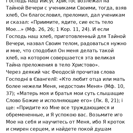
Господь наш Иисус Христос возлежал на
Тайной Вечери с учениками Своими, тогда, взяв
хлеб, Он благословил, преломил, дал ученикам
и сказал: «Приимите, ядите, сие есть тело
Мое…» (Мф. 26, 26; 1 Кор. 11, 24). И если
Господь наш хлеб, приготовленный для Тайной
Вечери, назвал Своим телом, радоваться нужно
и мне, что сподобил Он меня делать такой
хлеб, на котором совершается эта великая
Тайна преложения в тело Христово».
Через деякий час Феодосій прочитав слова
Господні в Євангелії: «Кто любит отца или мать
более нежели Меня, недостоин Меня» (Мф. 10,
37); «Матерь моя и братья мои суть слышащие
Слово Божие и исполняющие его» (Лк. 8, 21); і
ще: «Придите ко Мне все труждающиеся и
обремененные, и Я успокою вас. Возьмите иго
Мое на себя и научитесь от Меня, ибо Я кроток
и смирен серцем, и найдете покой душам