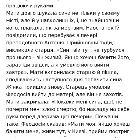
працюючи руками.
Мати довго шукала сина не тільки у своєму
місті, але й у навколишніх, і, не знайшовши
його, плакала, як за мертвим. Наостанок їй
повідомили, що перебуває в печері
преподобного Антонія. Прийшовши туди,
викликала старця. «Син твій тут, не турбуйся
про нього - він живий. Якщо хочеш бачити його,
зараз іди звідси, а я умовлю його вийти
завтра». Мати вклонилася старцю й пішла,
сподіваючись наступного дня побачити сина.
Жінка прийшла знову. Старець умовляв
Феодосія вийти до матері, але він не захотів.
Мати закричала: «Покажи мені сина, щоб не
померти мені злою смертю, бо накладу на себе
руки перед дверима цієї печери». Почувши
таке, Феодосій сказав: «Мати моя, якщо хочеш
бачити мене, живи тут, у Києві, прийми постриг