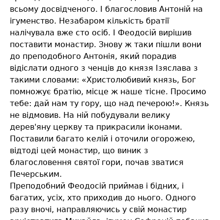
всьому досвідченого. І благословив Антоній на
ігуменство. Незабаром кількість братії
налічувала вже сто осіб. І Феодосій вирішив
поставити монастир. Знову ж таки пішли вони
до преподобного Антонія, який порадив
відіслати одного з ченців до князя Ізяслава з
такими словами: «Христолюбивий князь, Бог
помножує братію, місце ж наше тісне. Просимо
тебе: дай нам ту гору, що над печерою!». Князь
не відмовив. На ній побудували велику
дерев'яну церкву та прикрасили іконами.
Поставили багато келій і оточили огорожею,
відтоді цей монастир, що виник з
благословення святої гори, почав зватися
Печерським.
Преподобний Феодосій приймав і бідних, і
багатих, усіх, хто приходив до нього. Одного
разу вночі, направляючись у свій монастир