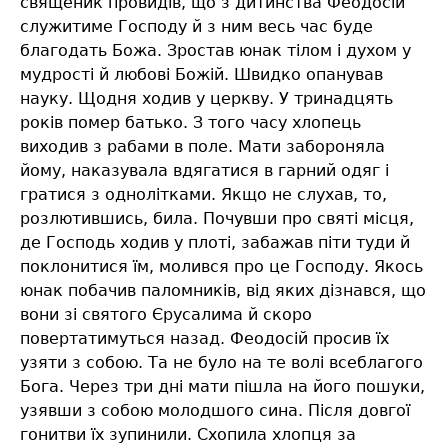
священик провидів, що з дитинства Феодосій
служитиме Господу й з ним весь час буде
благодать Божа. Зростав юнак тілом і духом у
мудрості й любові Божій. Швидко опанував
науку. Щодня ходив у церкву. У тринадцять
років помер батько. З того часу хлопець
виходив з рабами в поле. Мати забороняла
йому, наказувала вдягатися в гарний одяг і
гратися з однолітками. Якщо не слухав, то,
розлютившись, била. Почувши про святі місця,
де Господь ходив у плоті, забажав піти туди й
поклонитися їм, молився про це Господу. Якось
юнак побачив паломників, від яких дізнався, що
вони зі святого Єрусалима й скоро
повертатимуться назад. Феодосій просив їх
узяти з собою. Та не було на те волі всеблагого
Бога. Через три дні мати пішла на його пошуки,
узявши з собою молодшого сина. Після довгої
гонитви їх зупинили. Схопила хлопця за