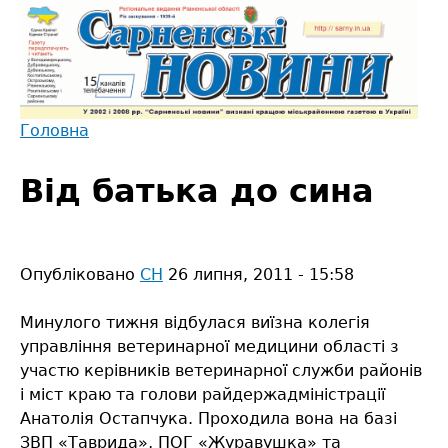
Jump
to
navigation
Головна
Back
Ви
to
Від батька до сина
є
top
тут
Опубліковано
СН
26 липня, 2011 - 15:58
Минулого тижня відбулася виїзна колегія
управління ветеринарної медицини області з
участю керівників ветеринарної служби районів
і міст краю та голови райдержадміністрації
Анатолія Остапчука. Проходила вона на базі
ЗВП «Таврида», ПОГ «Журавушка» та