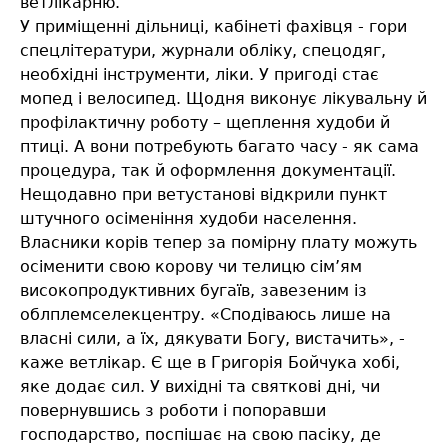
ветлікарню.
У приміщенні дільниці, кабінеті фахівця - гори
спецлітератури, журнали обліку, спецодяг,
необхідні інструменти, ліки. У пригоді стає
мопед і велосипед. Щодня виконує лікувальну й
профілактичну роботу – щеплення худоби й
птиці. А вони потребують багато часу - як сама
процедура, так й оформлення документації.
Нещодавно при ветустанові відкрили пункт
штучного осіменіння худоби населення.
Власники корів тепер за помірну плату можуть
осіменити свою корову чи телицю сім’ям
високопродуктивних бугаїв, завезеним із
облплемселекцентру. «Сподіваюсь лише на
власні сили, а їх, дякувати Богу, вистачить», -
каже ветлікар. Є ще в Григорія Бойчука хобі,
яке додає сил. У вихідні та святкові дні, чи
повернувшись з роботи і попоравши
господарство, поспішає на свою пасіку, де