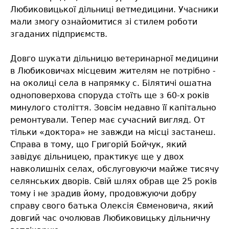
Любиковицької дільниці ветмедицини. Учасники
мали змогу ознайомитися зі стилем роботи
згаданих підприємств.
Довго шукати дільницю ветеринарної медицини
в Любиковичах місцевим жителям не потрібно -
на околиці села в напрямку с. Білятичі ошатна
одноповерхова споруда стоїть ще з 60-х років
минулого століття. Зовсім недавно її капітально
ремонтували. Тепер має сучасний вигляд. От
тільки «доктора» не завжди на місці застанеш.
Справа в тому, що Григорій Бойчук, який
завідує дільницею, практикує ще у двох
навколишніх селах, обслуговуючи майже тисячу
селянських дворів. Свій шлях обрав ще 25 років
тому і не зрадив йому, продовжуючи добру
справу свого батька Олексія Євменовича, який
довгий час очолював Любиковицьку дільничну