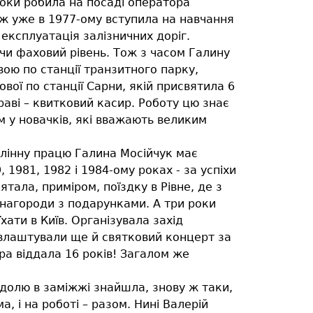
роки робила на посаді оператора
ож уже в 1977-ому вступила на навчання
експлуатація залізничних доріг.
чи фаховий рівень. Тож з часом Галину
ою по станції транзитного парку,
вої по станції Сарни, якій присвятила 6
раві – квитковий касир. Роботу цю знає
 у новачків, які вважають великим
умлінну працю Галина Мосійчук має
 1981, 1982 і 1984-ому роках - за успіхи
тала, приміром, поїздку в Рівне, де з
 нагороди з подарунками. А три роки
їхати в Київ. Організувала захід
, влаштували ще й святковий концерт за
ра віддала 16 років! Загалом же
 долю в заміжжі знайшла, знову ж таки,
, і на роботі – разом. Нині Валерій