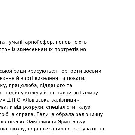
 та гуманітарної сфер, поповнюють
ста» із занесенням їх портретів на
міської ради красуються портрети восьми
ання й варті визнання та поваги.
ку, працелюба, відданого та
и, надійну колегу й наставницю Галину
и» ДТГО «Львівська залізниця».
вали від розрухи, спеціалісти галузі
трібна справа. Галина обрала залізничну
уло цікаво. Закінчивши Яринівську
едню школу, перш вирішила спробувати на