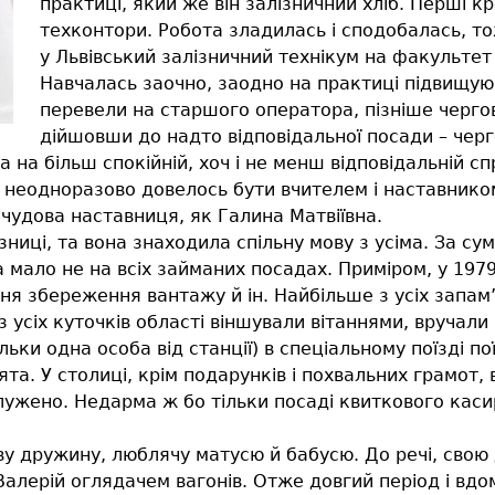
практиці, який же він залізничний хліб. Перші к
техконтори. Робота зладилась і сподобалась, т
у Львівський залізничний технікум на факультет 
Навчалась заочно, заодно на практиці підвищую
перевели на старшого оператора, пізніше чергов
дійшовши до надто відповідальної посади – черго
 на більш спокійній, хоч і не менш відповідальній сп
 неодноразово довелось бути вчителем і наставником
 чудова наставниця, як Галина Матвіївна.
зниці, та вона знаходила спільну мову з усіма. За с
 мало не на всіх займаних посадах. Приміром, у 1979,
ня збереження вантажу й ін. Найбільше з усіх запам’я
 усіх куточків області віншували вітаннями, вручали
льки одна особа від станції) в спеціальному поїзді по
та. У столиці, крім подарунків і похвальних грамот
служено. Недарма ж бо тільки посаді квиткового каси
ву дружину, люблячу матусю й бабусю. До речі, свою
алерій оглядачем вагонів. Отже довгий період і вдома