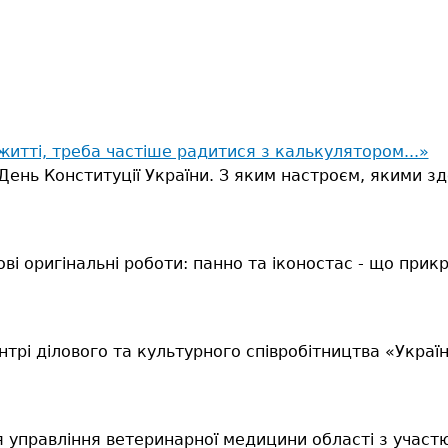
житті, треба частіше радитися з калькулятором...»
ень Конституції України. З яким настроєм, якими з
ові оригінальні роботи: панно та іконостас - що пр
трі ділового та культурного співробітництва «Украї
я управління ветеринарної медицини області з участ