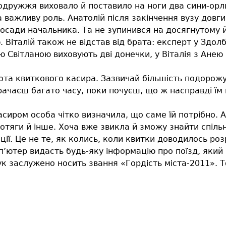
подружжя виховало й поставило на ноги два сини-орли,
а важливу роль. Анатолій після закінчення вузу довгий
посади начальника. Та не зупинився на досягнутому 
Віталій також не відстав від брата: експерт у Здолбун
 Світланою виховують дві донечки, у Віталія з Анею
бота квиткового касира. Зазвичай більшість подорожу
трачаєш багато часу, поки почуєш, що ж насправді їм
асиром особа чітко визначила, що саме їй потрібно. 
тяги й інше. Хоча вже звикла й зможу знайти спільн
ї. Це не те, як колись, коли квитки доводилось роз
мп’ютер видасть будь-яку інформацію про поїзд, який 
к заслужено носить звання «Гордість міста-2011». Т