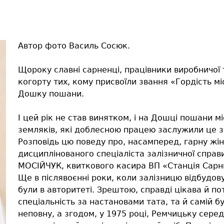
Автор фото Василь Сосюк.
Щороку славні сарненці, працівники виробничої
когорту тих, кому присвоїли звання «Гордість мі
Дошку пошани.
І цей рік не став винятком, і на Дошці пошани 
земляків, які доблесною працею заслужили це зв
Розповідь цю поведу про, насамперед, гарну жін
дисциплінованого спеціаліста залізничної справ
МОСІЙЧУК, квиткового касира ВП «Станція Сарн
Ще в післявоєнні роки, коли залізницю відбудову
були в авторитеті. Зрештою, справді цікава й по
спеціальність за настановами тата, та й самій б
неповну, а згодом, у 1975 році, Ремчицьку сер