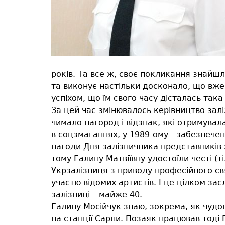
років. Та все ж, своє покликання знайшла
та виконує настільки досконало, що вже
успіхом, що їм свого часу дісталась така
За цей час змінювалось керівництво залі
чимало нагород і відзнак, які отримувала
в соцзмаганнях, у 1989-ому - забезпечен
нагоди Дня залізничника представників з
тому Галину Матвіївну удостоїли честі (ті
Укрзалізниця з приводу професійного свя
участю відомих артистів. І це цілком за
залізниці – майже 40.
Галину Мосійчук знаю, зокрема, як чудо
на станції Сарни. Позаяк працював тоді В