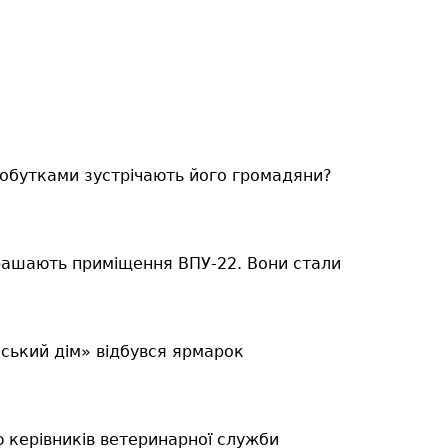
добутками зустрічають його громадяни?
икрашають приміщення ВПУ-22.
Вони стали
нський дім» відбувся ярмарок
ю керівників ветеринарної служби