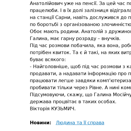
Анатолійович уже на пенсії. За цей час 
працелюби. І в їх долі залізниця відіграл
на станції Сарни, навіть дослужився до 
по боротьбі з організованою злочинністю. 
Обоє мають родини. Анатолій з дружиною
Галина, має гарну розраду – внучків.
Під час розмови побачила, яка вона, ро
потрібен квиток. Та є й такі, на яких ви
буває всякого:
- Найголовніше, щоб під час розмови з к
продавати, а надавати інформацію про по
працювати легше завдяки комп’ютеризаці
пробивати тільки через Рівне. А нині ко
Підсумовуючи, скажу, що Галина Мосійчу
держава процвітає в таких особах.
Вікторія КУЗЬМИЧ.
Новини:
Людина та її справа