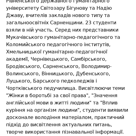
Рівненського державного гуманітарного
університету Світозару Бігунову та Надію
Джаву, вчителів закладів нового типу та
загальноосвітніх Сарненщини. 23 студенти
взяли в ній участь. Серед них представники
Мукачівського гуманітарно-педагогічного та
Коломийського педагогічного інститутів,
Хмельницької гуманітарно-педагогічної
академії, Чернівецького, Самбірського,
Бродівського, Сарненського, Володимир-
Волинського, Вінницького, Дубенського,
Луцького, Барського педколеджів і
Чортківського педучилища. Висвітлюючи теми
"Жінки в боротьбі за свої права", "Значення
англійської мови в житті людини" та "Вплив
куріння на організм людини", студенти виявили
досконале володіння матеріалом, практичний
підхід до висвітлення актуальних питань,
творче використання пізнавальної інформації.