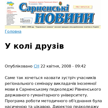
Jump
to
navigation
Головна
Back
Ви
to
У колі друзів
є
top
тут
Опубліковано
СН
22 квітня, 2008 - 09:42
Саме так хочеться назвати зустріч учасників
регіонального семінару викладачів іноземної
мови в Сарненському педколеджі Рівненського
державного гуманітарного університету.
Програма роботи методичного об'єднання була
насиченою та цікавою. Директор педколеджу