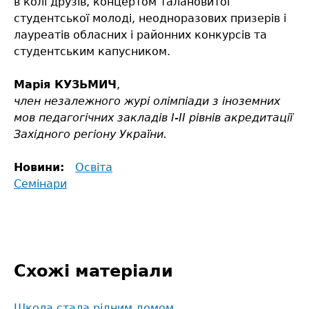
в колі друзів, концертом талановитої
студентської молоді, неодноразових призерів і
лауреатів обласних і районних конкурсів та
студентським капусником.
Марія КУЗЬМИЧ
,
член незалежного журі олімпіади з іноземних
мов педагогічних закладів І-ІІ рівнів акредитації
Західного регіону України.
Новини:
Освіта
Семінари
Схожі матеріали
Школа стала рідним домом