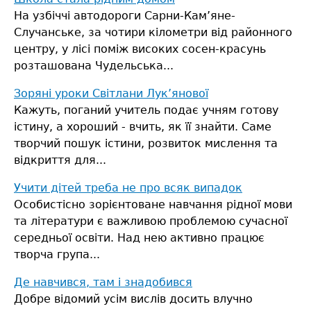
На узбіччі автодороги Сарни-Кам’яне-
Случанське, за чотири кілометри від районного
центру, у лісі поміж високих сосен-красунь
розташована Чудельська...
Зоряні уроки Світлани Лук’янової
Кажуть, поганий учитель подає учням готову
істину, а хороший - вчить, як її знайти. Саме
творчий пошук істини, розвиток мислення та
відкриття для...
Учити дітей треба не про всяк випадок
Особистісно зорієнтоване навчання рідної мови
та літератури є важливою проблемою сучасної
середньої освіти. Над нею активно працює
творча група...
Де навчився, там і знадобився
Добре відомий усім вислів досить влучно