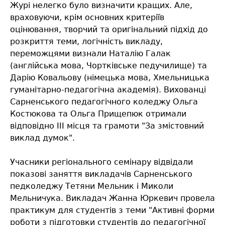
Журі нелегко було визначити кращих. Але,
враховуючи, крім основних критеріїв
оцінювання, творчий та оригінальний підхід до
розкриття теми, логічність викладу,
переможцями визнали Наталію Галак
(англійська мова, Чортківське педучилище) та
Дарію Ковальову (німецька мова, Хмельницька
гуманітарно-педагогічна академія). Вихованці
Сарненського педагогічного коледжу Ольга
Костюкова та Ольга Прищепюк отримали
відповідно ІІІ місця та грамоти "За змістовний
виклад думок".
Учасники регіонального семінару відвідали
показові заняття викладачів Сарненського
педколеджу Тетяни Мельник і Миколи
Мельничука. Викладач Жанна Юркевич провела
практикум для студентів з теми "Активні форми
роботи з підготовки студентів до педагогічної