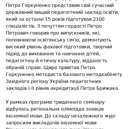
Петро Горкуненко представив свій сучасний
державний вищий педагогічний заклад освіти,
який за останні 15 років підготував 2100
спеціалістів. З почуттям гордості Петро
Петрович говорив про випускників, які,
поповнюючи освітянську сім'ю, демонтують
високий рівень фахової підготовки, творчий
підхід до виховання та навчання дітей,
педагогічну й етичну культуру, відданість
обраній справі. Щиро привітав Петро
Горкуненко методиста базового методкабінету
Західного регіону України педагогічних
закладів І-ІІ рівнів акредитації Петра Брижака.
У рамках програми триденного семінару
відбулась регіональна олімпіада знавців
іноземної мови. До складу незалежного журі
запросили викладачів іноземної мови