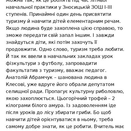
Можна так, як це роблять під час літньої
навчальної практики у Зносицькій ЗОШ І-ІІІ
ступенів. Принаймні один день присвятити
туризму й навчити дітей елементарним речам.
Якщо людина буде захоплена цією справою, то
зможе передати свій запал іншим. І завжди
знайдуться діти, які потім захочуть її
продовжити. Одно слово, туризм треба любити.
Й так як ввели в навчальних закладах урок
фізкультури з футболу, запровадити
факультатив з туризму, вважає педагог.
Анатолій Абрамчук – шанована людина в
Клесові, уже вдруге його обрали депутатом
селищної ради. Пропагує культурну риболовлю,
якою захоплюється. Цьогорічний трофей – 2
кілограми білого амура. Із задоволенням іде
після уроків до лісу збирати гриби. Бо щоб
навчити дітей орієнтуватися в ньому, треба
самому добре знати, як це робити. Вчитель має