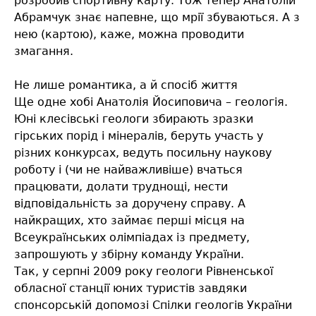
розробив спортивну карту. Тож тепер Анатолій
Абрамчук знає напевне, що мрії збуваються. А з
нею (картою), каже, можна проводити
змагання.
Не лише романтика, а й спосіб життя
Ще одне хобі Анатолія Йосиповича – геологія.
Юні клесівські геологи збирають зразки
гірських порід і мінералів, беруть участь у
різних конкурсах, ведуть посильну наукову
роботу і (чи не найважливіше) вчаться
працювати, долати труднощі, нести
відповідальність за доручену справу. А
найкращих, хто займає перші місця на
Всеукраїнських олімпіадах із предмету,
запрошують у збірну команду України.
Так, у серпні 2009 року геологи Рівненської
обласної станції юних туристів завдяки
спонсорській допомозі Спілки геологів України