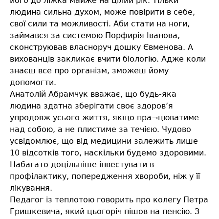
його до ліжка майже на цілий рік. Тільки
людина сильна духом, може повірити в себе,
свої сили та можливості. Аби стати на ноги,
займався за системою Порфирія Іванова,
сконструював власноруч дошку Євменова. А
вихованців закликає вчити біологію. Адже коли
знаєш все про організм, зможеш йому
допомогти.
Анатолій Абрамчук вважає, що будь-яка
людина здатна зберігати своє здоров’я
упродовж усього життя, якщо пра¬цюватиме
над собою, а не плистиме за течією. Чудово
усвідомлює, що від медицини залежить лише
10 відсотків того, наскільки будемо здоровими.
Набагато доцільніше інвестувати в
профілактику, попередження хвороби, ніж у її
лікування.
Педагог із теплотою говорить про колегу Петра
Гришкевича, який цьогоріч пішов на пенсію. З