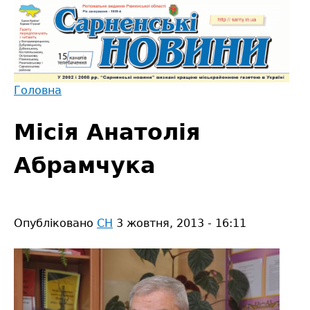
Jump
to
navigation
Головна
Back
Ви
to
Місія Анатолія
є
top
тут
Абрамчука
Опубліковано
СН
3 жовтня, 2013 - 16:11