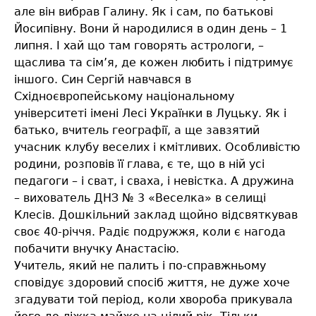
але він вибрав Галину. Як і сам, по батькові
Йосипівну. Вони й народилися в один день – 1
липня. І хай що там говорять астрологи, –
щаслива та сім’я, де кожен любить і підтримує
іншого. Син Сергій навчався в
Східноєвропейському національному
університеті імені Лесі Українки в Луцьку. Як і
батько, вчитель географії, а ще завзятий
учасник клубу веселих і кмітливих. Особливістю
родини, розповів її глава, є те, що в ній усі
педагоги – і сват, і сваха, і невістка. А дружина
– вихователь ДНЗ № 3 «Веселка» в селищі
Клесів. Дошкільний заклад щойно відсвяткував
своє 40-річчя. Радіє подружжя, коли є нагода
побачити внучку Анастасію.
Учитель, який не палить і по-справжньому
сповідує здоровий спосіб життя, не дуже хоче
згадувати той період, коли хвороба прикувала