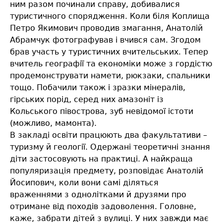
ним разом починали справу, добивалися
туристичного спорядження. Коли біля Коплища
Петро Якимович проводив змагання, Анатолій
Абрамчук фотографував і вчився сам. Згодом
брав участь у туристичних вчительських. Тепер
вчитель географії та економіки може з гордістю
продемонструвати намети, рюкзаки, спальники
тощо. Побачили також і зразки мінералів,
гірських порід, серед них амазоніт із
Кольського півострова, зуб невідомої істоти
(можливо, мамонта).
В закладі освіти працюють два факультативи –
туризму й геології. Одержані теоретичні знання
діти застосовують на практиці. А найкраща
популяризація предмету, розповідає Анатолій
Йосипович, коли вони самі діляться
враженнями з однолітками й друзями про
отримане від походів задоволення. Головне,
каже, забрати дітей з вулиці. У них завжди має