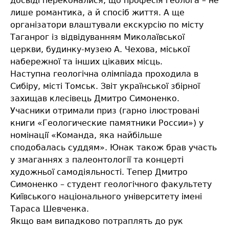
досвіді переконалися, що професія геолога – не
лише романтика, а й спосіб життя. А ще
організатори влаштували екскурсію по місту
Таганрог із відвідуванням Миколаївської
церкви, будинку-музею А. Чехова, міської
набережної та інших цікавих місць.
Наступна геологічна олімпіада проходила в
Сибіру, місті Томськ. Звіт української збірної
захищав клесівець Дмитро Симоненко.
Учасники отримали приз (гарно ілюстровані
книги «Геологические памятники России») у
номінації «Команда, яка найбільше
сподобалась суддям». Юнак також брав участь
у змаганнях з палеонтології та концерті
художньої самодіяльності. Тепер Дмитро
Симоненко – студент геологічного факультету
Київського національного університету імені
Тараса Шевченка.
Якщо вам випадково потраплять до рук