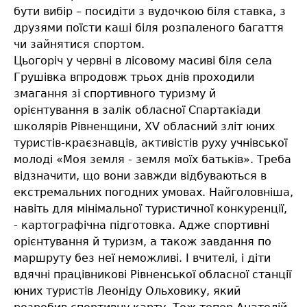
бути вибір – посидіти з вудочкою біля ставка, з
друзями поїсти каші біля розпаленого багаття
чи зайнятися спортом.
Цьогоріч у червні в лісовому масиві біля села
Грушівка впродовж трьох днів проходили
змагання зі спортивного туризму й
орієнтування в залік обласної Спартакіади
школярів Рівненщини, ХV обласний зліт юних
туристів-краєзнавців, активістів руху учнівської
молоді «Моя земля - земля моїх батьків». Треба
відзначити, що вони завжди відбуваються в
екстремальних погодних умовах. Найголовніша,
навіть для мінімальної туристичної конкуренції,
- картографічна підготовка. Адже спортивні
орієнтування й туризм, а також завдання по
маршруту без неї неможливі. І вчителі, і діти
вдячні працівникові Рівненської обласної станції
юних туристів Леоніду Ольховику, який