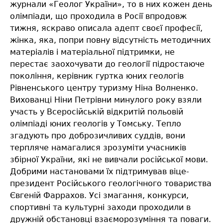
журнали «Геолог України», то в них кожен день
олімпіади, що проходила в Росії впродовж
тижня, яскраво описала адепт своєї професії,
жінка, яка, попри повну відсутність методичних
матеріалів і матеріальної підтримки, не
перестає заохочувати до геології підростаюче
покоління, керівник гуртка юних геологів
Рівненського центру туризму Ніна Волненко.
Вихованці Ніни Петрівни минулого року взяли
участь у Всеросійській відкритій польовій
олімпіаді юних геологів у Томську. Тепло
згадують про доброзичливих суддів, вони
терпляче намагалися зрозуміти учасників
збірної України, які не вивчали російської мови.
Добрими настановами їх підтримував віце-
президент Російського геологічного товариства
Євгеній Фаррахов. Усі змагання, конкурси,
спортивні та культурні заходи проходили в
дружній обстановці взаєморозуміння та поваги.