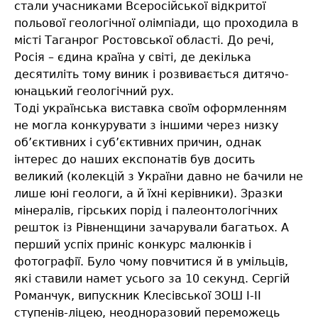
стали учасниками Всеросійської відкритої
польової геологічної олімпіади, що проходила в
місті Таганрог Ростовської області. До речі,
Росія – єдина країна у світі, де декілька
десятиліть тому виник і розвивається дитячо-
юнацький геологічний рух.
Тоді українська виставка своїм оформленням
не могла конкурувати з іншими через низку
об’єктивних і суб’єктивних причин, однак
інтерес до наших експонатів був досить
великий (колекцій з України давно не бачили не
лише юні геологи, а й їхні керівники). Зразки
мінералів, гірських порід і палеонтологічних
решток із Рівненщини зачарували багатьох. А
перший успіх приніс конкурс малюнків і
фотографії. Було чому повчитися й в умільців,
які ставили намет усього за 10 секунд. Сергій
Романчук, випускник Клесівської ЗОШ І-ІІ
ступенів-ліцею, неодноразовий переможець