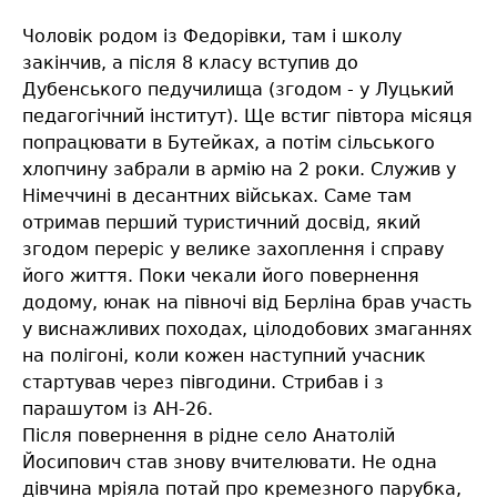
Чоловік родом із Федорівки, там і школу
закінчив, а після 8 класу вступив до
Дубенського педучилища (згодом - у Луцький
педагогічний інститут). Ще встиг півтора місяця
попрацювати в Бутейках, а потім сільського
хлопчину забрали в армію на 2 роки. Служив у
Німеччині в десантних військах. Саме там
отримав перший туристичний досвід, який
згодом переріс у велике захоплення і справу
його життя. Поки чекали його повернення
додому, юнак на півночі від Берліна брав участь
у виснажливих походах, цілодобових змаганнях
на полігоні, коли кожен наступний учасник
стартував через півгодини. Стрибав і з
парашутом із АН-26.
Після повернення в рідне село Анатолій
Йосипович став знову вчителювати. Не одна
дівчина мріяла потай про кремезного парубка,