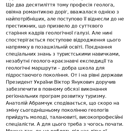
Ще два десятиліття тому професія геолога,
овіяна романтикою доріг, вважалася однією з
найпотрібніших, але поступово її віднесли до не
престижних, що призвело до суттєвого
старіння кадрів геологічної галузі. Але нині
спостерігається поступове відродження цього
напрямку в позашкільній освіті. Поєднання
спеціальних знань з туристськими навичками,
незабутні геолого-краєзнавчі експедиції та
геологічні маршрути – добра школа для
підростаючого покоління. От і на рівні держави
Президент України Віктор Янукович доручив
забезпечити в повному обсязі виконання
регіональних програм розвитку туризму.
Анатолій Абрамчук сподівається, що скоро на
зміну сьогоднішньому поколінню геологів
прийдуть молоді, талановиті, високопрофесійні
спеціалісти. А для цього треба з чогось почати.