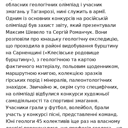
обласних геологічних олімпіад і учасник
змагань у Таганрозі, нині служить в армії.
Одним із основних конкурсів на російській
олімпіаді був захист звіту, який презентували
Максим Шевело та Сергій Романчук. Вони
розповіли про юнацьку геологічну експедицію,
що проходила в районі видобування бурштину
на Сарненщині («Клесівське родовище
бурштину»), з геологічною та картою
фактичного матеріалу, польовим щоденником,
маршрутною книгою, колекцією зразків
гірських порід і мінералів, палеонтологічних
знахідок. Звичайно ж, окрім суто специфічних,
на олімпіаді відбулися конкурси художньої
самодіяльності та спортивні змагання.
Учасники грали у футбол, волейбол, брали
участь у конкурсі пісні, представленні команд.
Юні геологи 45 колективів іще раз на власному