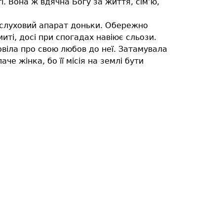
і. Вона ж вдячна Богу за життя, сім’ю,
в слуховий апарат доньки. Обережно
иті, досі при спогадах навіює сльози.
віла про свою любов до неї. Затамувала
че жінка, бо її місія на землі бути