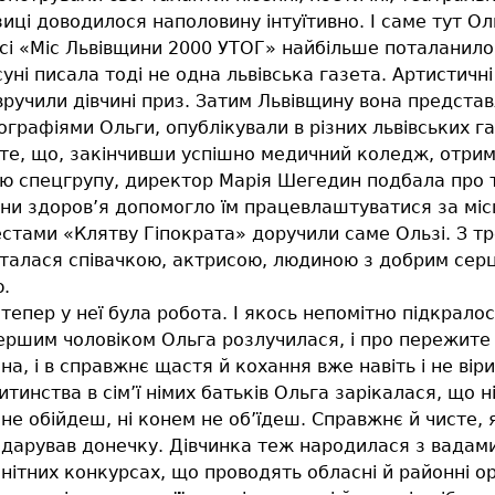
ці доводилося наполовину інтуїтивно. І саме тут Ол
урсі «Міс Львівщини 2000 УТОГ» найбільше поталанило 
уні писала тоді не одна львівська газета. Артистичні
учили дівчині приз. Затим Львівщину вона представл
рафіями Ольги, опублікували в різних львівських газ
й те, що, закінчивши успішно медичний коледж, отри
 спецгрупу, директор Марія Шегедин подбала про те
ни здоров’я допомогло їм працевлаштуватися за міс
стами «Клятву Гіпократа» доручили саме Ользі. З тре
’яталася співачкою, актрисою, людиною з добрим серц
.
епер у неї була робота. І якось непомітно підкрало
першим чоловіком Ольга розлучилася, і про пережите
а, і в справжнє щастя й кохання вже навіть і не віри
итинства в сім’ї німих батьків Ольга зарікалася, що н
не обійдеш, ні конем не об’їдеш. Справжнє й чисте, 
дарував донечку. Дівчинка теж народилася з вадами 
нітних конкурсах, що проводять обласні й районні ор