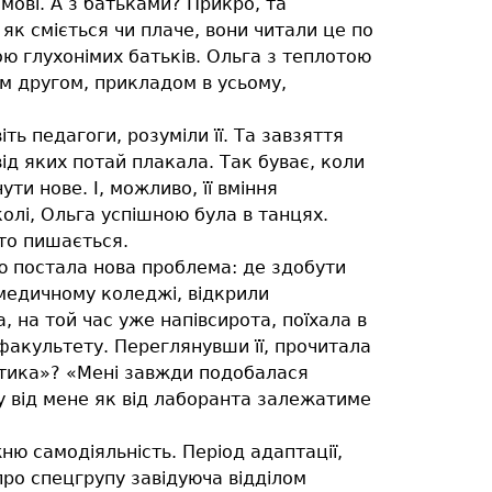
 мові. А з батьками? Прикро, та
 як сміється чи плаче, вони читали це по
ною глухонімих батьків. Ольга з теплотою
им другом, прикладом в усьому,
ь педагоги, розуміли її. Та завзяття
ід яких потай плакала. Так буває, коли
ти нове. І, можливо, її вміння
олі, Ольга успішною була в танцях.
рто пишається.
ою постала нова проблема: де здобути
 медичному коледжі, відкрили
 на той час уже напівсирота, поїхала в
 факультету. Переглянувши її, прочитала
стика»? «Мені завжди подобалася
му від мене як від лаборанта залежатиме
ню самодіяльність. Період адаптації,
 про спецгрупу завідуюча відділом