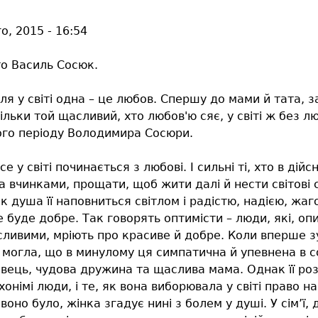
о, 2015 - 16:54
о Василь Сосюк.
я у світі одна – це любов. Спершу до мами й тата, з
iльки той щасливий, хто любов'ю сяє, у свiтi ж без л
го періоду Володимира Сосюри.
се у світі починається з любові. І сильні ті, хто в дій
а вчинками, прощати, щоб жити далі й нести світові
як душа її наповниться світлом і радістю, надією, жа
все буде добре. Так говорять оптимісти – люди, які, 
ливими, мріють про красиве й добре. Коли вперше з
 могла, що в минулому ця симпатична й упевнена в с
вець, чудова дружина та щаслива мама. Однак її роз
хонімі люди, і те, як вона виборювала у світі право н
оно було, жінка згадує нині з болем у душі. У сім’ї,