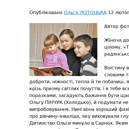
тут
Опубліковано
Ольга ЛОТОЦЬКА
12 лютог
Автор фот
Жіноча дол
цілому. «Т
радянсько
Воістину в
словами т
доброти, ніжності, тепла й ти побачиш, 
крізь призму світлих почуттів, і в тебе 
поразками, загадують бажання бути щас
Ольгу ПІНЧУК (Холодько), й подумати не
випробовування. Нині вона хороший фахі
про дівчину–інваліда, яку виховували глу
Дитинство Ольги минуло в Сарнах. Яким в