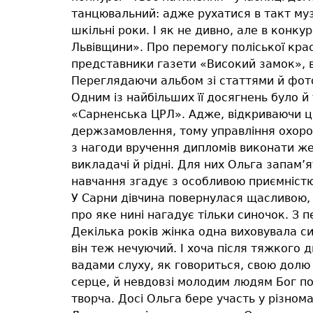
танцювальний: адже рухатися в такт музи
шкільні роки. І як не дивно, але в конк
Львівщини». Про перемогу поліської крас
представники газети «Високий замок», вр
Переглядаючи альбом зі статтями й фотог
Одним із найбільших її досягнень було 
«Сарненська ЦРЛ». Адже, відкриваючи цю
держзамовлення, тому управління охоро
з нагоди вручення дипломів виконати же
викладачі й рідні. Для них Ольга запам
навчання згадує з особливою приємністю
У Сарни дівчина повернулася щасливою, т
про яке нині нагадує тільки синочок. З 
Декілька років жінка одна виховувала син
він теж нечуючий. І хоча після тяжкого д
вадами слуху, як говориться, свою долю 
серце, й невдовзі молодим людям Бог по
творча. Досі Ольга бере участь у різнома