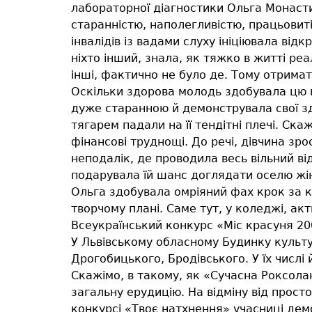
лабораторної діагностики Ольга Монаст
старанністю, наполегливістю, працьовиті
інвалідів із вадами слуху ініціювала відк
ніхто інший, знала, як тяжко в житті р
інші, фактично не було де. Тому отримат
Оскільки здорова молодь здобувала цю п
дуже старанною й демонструвала свої зд
тягарем падали на її тендітні плечі. С
фінансові труднощі. До речі, дівчина зр
неподалік, де проводила весь вільний в
подарувала їй шанс доглядати оселю жін
Ольга здобувала омріяний фах крок за к
творчому плані. Саме тут, у коледжі, ак
Всеукраїнський конкурс «Міс красуня 200
У Львівському обласному Будинку культур
Дрогобицького, Бродівського. У їх числі 
Скажімо, в такому, як «Сучасна Роксолана
загальну ерудицію. На відміну від прост
конкурсі «Твоє натхнення» учасниці демо