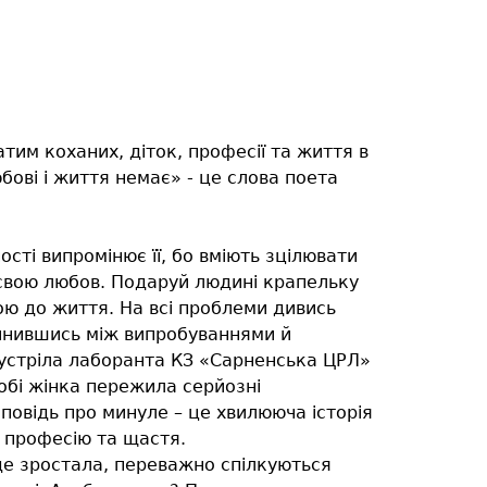
атим коханих, діток, професії та життя в
юбовi i життя немає» - це слова поета
сності випромінює її, бо вміють зцілювати
 свою любов. Подаруй людині крапельку
гою до життя. На всі проблеми дивись
опинившись між випробуваннями й
устріла лаборанта КЗ «Сарненська ЦРЛ»
обі жінка пережила серйозні
повідь про минуле – це хвилююча історія
а професію та щастя.
 де зростала, переважно спілкуються