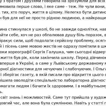
 з братом і друзями говорила на зрозумілій для всіх
имовила перше слово, і яке саме - теж. Не чули вони,
у, тих, хто поруч, життя в цілому. Нелегко бути дити
ін був для неї не просто рідною людиною, а найкращ
 стикнулася у школі, бо не завжди однолітки, навіт
йти себе, хоч не раз обпалював душу біль поразок, в
бракує сили, щоб подолати серйозну проблему, осягну
 і пісень саме мовою жестів не одразу помітили в шк
оки хореографії Сергія Галушка, чим сьогодні відве
 життя був рік, коли закінчила школу. Перед дівчин
вперше в Україні, а саме у Львівському державному
ї діагностики для нечуючих і слабочуючих. І Ольга,
і зберігає газету, в якій писали про відкриття цього
рішила оволодіти спеціальністю лабораторна діагно
помагати людям і бачити їх здоровими. І в майбутньо
ь.
у світ знань і можливостей. Саме тут прийшла у худож
 довгий час, але вона була сумлінною. Навіть у статті