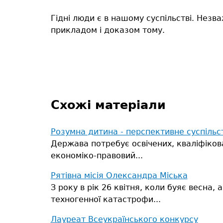
Гідні люди є в нашому суспільстві. Незва
прикладом і доказом тому.
Схожі матеріали
Розумна дитина - перспективне суспільс
Держава потребує освічених, кваліфіков
економіко-правовий...
Рятівна місія Олександра Міська
З року в рік 26 квітня, коли буяє весна
техногенної катастрофи...
Лауреат Всеукраїнського конкурсу