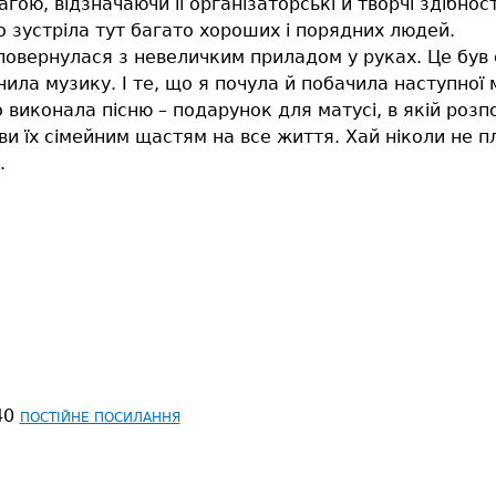
ою, відзначаючи її організаторські й творчі здібност
о зустріла тут багато хороших і порядних людей.
 повернулася з невеличким приладом у руках. Це бу
ила музику. І те, що я почула й побачила наступної м
виконала пісню – подарунок для матусі, в якій розпо
и їх сімейним щастям на все життя. Хай ніколи не пла
.
40
ПОСТІЙНЕ ПОСИЛАННЯ