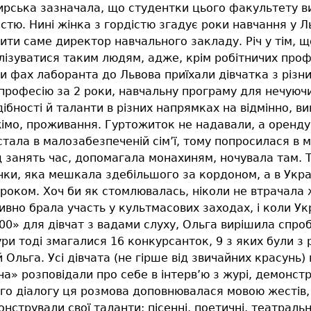
ирська зазначала, що студентки цього факультету ви
стю. Нині жінка з гордістю згадує роки навчання у Ль
рити саме директор навчального закладу. Річ у тім, що
еалізуватися таким людям, адже, крім робітничих про
и фах лаборанта до Львова приїхали дівчатка з різних
рофесію за 2 роки, навчальну програму для нечуючих
ібності й таланти в різних напрямках на відмінно, 
кажімо, проживання. Гуртожиток не надавали, а орен
остала в малозабезпеченій сім’ї, тому попросилася в
ід занять час, допомагала монахиням, ночувала там. 
ки, яка мешкала здебільшого за кордоном, а в Украї
роком. Хоч би як стомлювалась, ніколи не втрачала
тивно брала участь у культмасових заходах, і коли У
0» для дівчат з вадами слуху, Ольга вирішила спроб
и тоді змагалися 16 конкурсанток, 9 з яких були з р
й Ольга. Усі дівчата (не гірше від звичайних красунь)
» розповідали про себе в інтерв’ю з журі, демонстру
ого діалогу ця розмова доповнювалася мовою жестів,
нстрували свої таланти: пісенні, поетичні, театральн