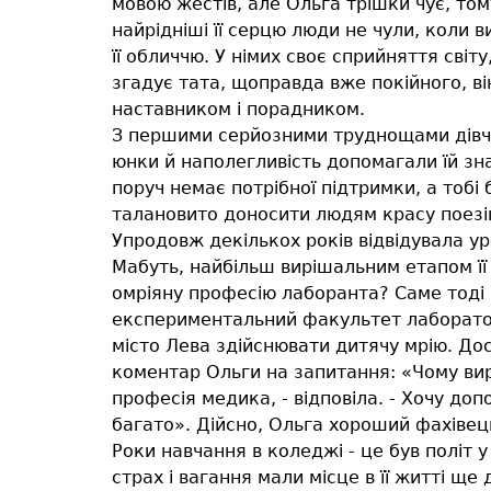
мовою жестів, але Ольга трішки чує, тому
найрідніші її серцю люди не чули, коли в
її обличчю. У німих своє сприйняття світ
згадує тата, щоправда вже покійного, в
наставником і порадником.
З першими серйозними труднощами дівчина
юнки й наполегливість допомагали їй зна
поруч немає потрібної підтримки, а тобі 
талановито доносити людям красу поезій
Упродовж декількох років відвідувала ур
Мабуть, найбільш вирішальним етапом її
омріяну професію лаборанта? Саме тоді 
експериментальний факультет лабораторно
місто Лева здійснювати дитячу мрію. Дос
коментар Ольги на запитання: «Чому ви
професія медика, - відповіла. - Хочу до
багато». Дійсно, Ольга хороший фахівец
Роки навчання в коледжі - це був політ 
страх і вагання мали місце в її житті ще