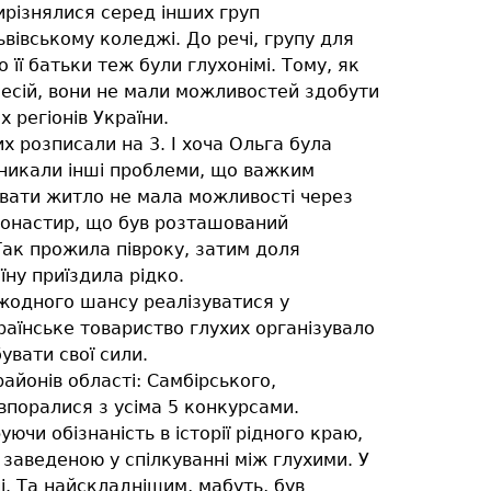
різнялися серед інших груп
вівському коледжі. До речі, групу для
 її батьки теж були глухонімі. Тому, як
фесій, вони не мали можливостей здобути
 регіонів України.
 розписали на 3. І хоча Ольга була
виникали інші проблеми, що важким
дувати житло не мала можливості через
 монастир, що був розташований
Так прожила півроку, затим доля
ну приїздила рідко.
 жодного шансу реалізуватися у
країнське товариство глухих організувало
увати свої сили.
айонів області: Самбірського,
 впоралися з усіма 5 конкурсами.
ючи обізнаність в історії рідного краю,
 заведеною у спілкуванні між глухими. У
і. Та найскладнішим, мабуть, був