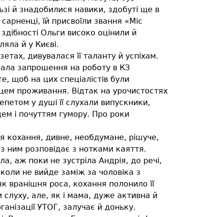
ьзі й знадобилися навики, здобуті ще в
сарненці, їй присвоїли звання «Міс
 здібності Ольги високо оцінили й
яла й у Києві.
етах, дивувалася її таланту й успіхам.
мала запрошення на роботу в КЗ
, щоб на цих спеціалістів були
цем проживання. Відтак на урочистостях
петом у душі її слухали випускники,
ем і почуттям гумору. Про роки
ся кохання, дивне, необдумане, рішуче,
 з ним розповідає з нотками каяття.
ла, аж поки не зустріла Андрія, до речі,
іколи не вийде заміж за чоловіка з
як вранішня роса, кохання полонило її
слуху, але, як і мама, дуже активна й
ганізації УТОГ, залучає й доньку.