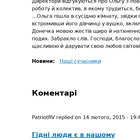
Директори відгукуються про Ольгу з поваг
роботу й колектив, в якому трудиться, б
…Ольга пішла в сусідню кімнату, звідки
встромивши його дівчинці у вушко, включ
Донечка мовою жестів щиро й натхненно 
подих. Забракло слів. Господи, благослов
щасливою й дарувати свою любов світові
Новини:
Наші сучасники
Коментарі
PatriotRV
replied on
14 лютого, 2015 - 19:
Гідні люди є в нашому