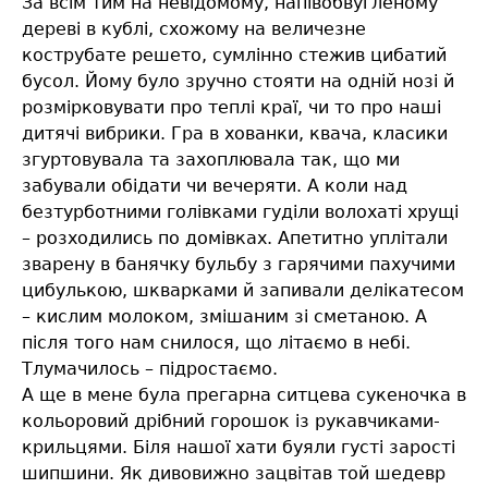
За всім тим на невідомому, напівобвугленому
дереві в кублі, схожому на величезне
кострубате решето, сумлінно стежив цибатий
бусол. Йому було зручно стояти на одній нозі й
розмірковувати про теплі краї, чи то про наші
дитячі вибрики. Гра в хованки, квача, класики
згуртовувала та захоплювала так, що ми
забували обідати чи вечеряти. А коли над
безтурботними голівками гуділи волохаті хрущі
– розходились по домівках. Апетитно уплітали
зварену в банячку бульбу з гарячими пахучими
цибулькою, шкварками й запивали делікатесом
– кислим молоком, змішаним зі сметаною. А
після того нам снилося, що літаємо в небі.
Тлумачилось – підростаємо.
А ще в мене була прегарна ситцева сукеночка в
кольоровий дрібний горошок із рукавчиками-
крильцями. Біля нашої хати буяли густі зарості
шипшини. Як дивовижно зацвітав той шедевр