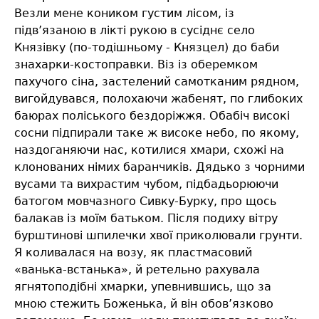
Везли мене коником густим лісом, із
підв’язаною в лікті рукою в сусіднє село
Князівку (по-тодішньому - Князцел) до баби
знахарки-костоправки. Віз із оберемком
пахучого сіна, застелений самотканим рядном,
вигойдувався, полохаючи жабенят, по глибоких
баюрах поліського бездоріжжя. Обабіч високі
сосни підпирали таке ж високе небо, по якому,
наздоганяючи нас, котилися хмари, схожі на
клонованих німих баранчиків. Дядько з чорними
вусами та вихрастим чубом, підбадьорюючи
батогом мовчазного Сивку-Бурку, про щось
балакав із моїм батьком. Після подиху вітру
бурштинові шпилечки хвої приколювали грунти.
Я коливалася на возу, як пластмасовий
«ванька-встанька», й ретельно рахувала
ягнятоподібні хмарки, упевнившись, що за
мною стежить Боженька, й він обов’язково