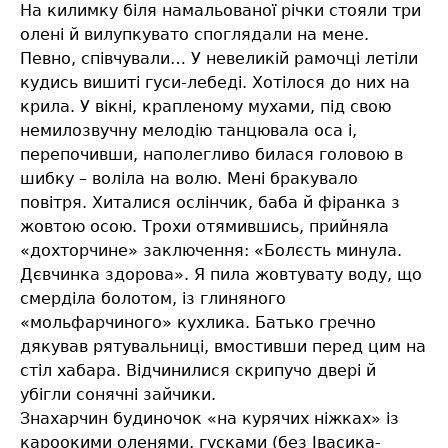
На килимку біля намальованої річки стояли три
олені й вилупкувато споглядали на мене.
Певно, співчували… У невеликій рамочці летіли
кудись вишиті гуси-лебеді. Хотілося до них на
крила. У вікні, крапленому мухами, під свою
немилозвучну мелодію танцювала оса і,
перепочивши, наполегливо билася головою в
шибку – воліла на волю. Мені бракувало
повітря. Хиталися ослінчик, баба й фіранка з
жовтою осою. Трохи отямившись, прийняла
«дохторчине» заключення: «Болєсть минула.
Дєвчинка здорова». Я пила жовтувату воду, що
смерділа болотом, із глиняного
«мольфарчиного» кухлика. Батько гречно
дякував рятувальниці, вмостивши перед цим на
стіл хабара. Відчинилися скрипучо двері й
убігли сонячні зайчики.
Знахарчин будиночок «на курячих ніжках» із
кароокими оленями, гусками (без Івасика-