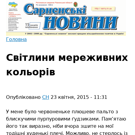
Jump
to
navigation
Головна
Back
Ви
to
Світлини мереживних
є
top
тут
кольорів
Опубліковано
СН
23 квітня, 2015 - 11:31
У мене було червоненьке плюшеве пальто з
блискучими пурпуровими ґудзиками. Пам’ятаю
його так виразно, ніби вчора зшите на мої
тодішні худенькі плечі. Можливо, не стерлось із