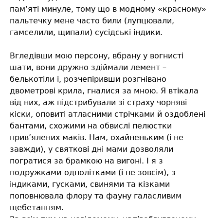
пам’яті минуле, тому що в модному «красному»
пальтечку мене часто били (лупцювали,
гамселили, щипали) сусідські індики.
Вгледівши мою персону, вбрану у вогнисті
шати, вони дружно здіймали лемент –
белькотіли і, розчепіривши розгнівано
двометрові крила, гналися за мною. Я втікала
від них, аж підстрибували зі страху чорняві
кіски, оповиті атласними стрічками й оздоблені
бантами, схожими на обвислі пелюстки
прив’ялених маків. Нам, охайненьким (і не
завжди), у святкові дні мами дозволяли
погратися за брамкою на вигоні. І я з
подружками-однолітками (і не зовсім), з
індиками, гусками, свинями та кізками
поповнювала флору та фауну галасливим
щебетанням.