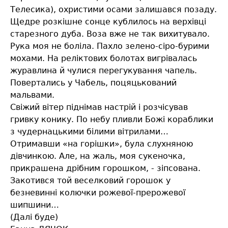
Телесика), охристими осами залишався позаду.
Щедре розкішне сонце кублилось на верхівці
старезного дуба. Воза вже не так вихитувало.
Рука моя не боліла. Пахло зелено-сіро-бурими
мохами. На реліктових болотах вигрівалась
журавлина й чулися перегукування чапель.
Повертались у Чабель, поцяцькований
мальвами.
Свіжий вітер піднімав настрій і розчісував
гривку конику. По небу пливли Божі кораблики
з чудернацькими білими вітрилами…
Отримавши «на горішки», була слухняною
дівчинкою. Але, на жаль, моя сукеночка,
прикрашена дрібним горошком, - зіпсована.
Закотився той веселковий горошок у
безневинні колючки рожевої-прерожевої
шипшини…
(Далі буде)