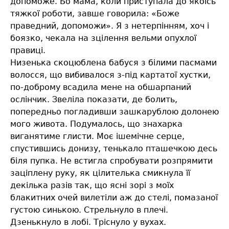
допоможе. Бо мама, коли приступала до якоїсь
тяжкої роботи, завше говорила: «Боже
праведний, допоможи». Я з нетерпінням, хоч і
боязко, чекала на зцілення вельми опухлої
правиці.
Низенька скоцюблена бабуся з білими пасмами
волосся, що вибивалося з-під картатої хустки,
по-доброму всадила мене на обшарпаний
ослінчик. Звеліла показати, де болить,
попередньо погладивши зашкарублою долонею
мого живота. Подумалось, що знахарка
виганятиме глисти. Моє ішемічне серце,
спустившись донизу, тенькало пташечкою десь
біля пупка. Не встигла спробувати розпрямити
заціплену руку, як цілителька смикнула її
декілька разів так, що ясні зорі з моїх
блакитних очей вилетіли аж до стелі, помазаної
густою синькою. Стрельнуло в плечі.
Дзенькнуло в лобі. Тріснуло у вухах.