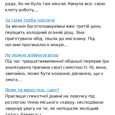
рада, бо не була там ніколи.
Кинула все: свою
кляту роботу,...
За гріхи треба платити
За вікном багатоповерхівки вже третій день
періщить холодний осінній дощ. Зіна
приготувала обід, пішла до магазину. Під
ногами прогиналося мокре...
Не можна впіймати вітер
Під час тридцятихвилинної обідньої перерви Іра
аналізувала причини своєї самотності. Ні, вона,
звичайно, може бути коханою дівчиною, ще є
змога...
Яким ти виростеш, сину?
Присівши спекотної днини на лавочку під
розлогою тінню міського скверу, несподівано
звернув увагу на те, як неподалік молодий
татусь бавився з...