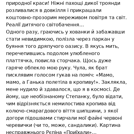
природної краси! Ніжні пахощі дикої троянди
розливалися в довкілля і прикрашали
коштовно-прозорим мереживом повітря та світ.
Реалії дитячого світобачення…
Одного разу, граючись у хованки й забажавши
стати невидимкою, полізла через паркан у
буяння того дряпучого оазису. В якусь мить,
перечепившись подолом улюбленого
платтячка, повисла сторчака. Щось дуже
гаряче обпекло мою руку. Чула, як брат
писклявим голосом гукав на поміч: «Мамо,
мамо, а Ганька полетіла в кропиву!». Заклякла,
мене нудило й здавалося, що я в космосі. Де
йому, ще необізнаному Степанку, було відати,
чим відрізняється немилостива кропива від
колючо-смарагдового віття шипшини, з якої
догори підошвами стирчали мої файні червоні
черевички (чи то, може, сандалики). Картина
несправжнього Рєпіна «Приїхали»…