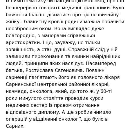
їх симптоматику чи вакцинацію малюків, про що
безперервно говорять медичні працівники. Було
бажання більше дізнатися про цю незвичайну
жінку - блакитну кров її родини можна побачити
неозброєним оком. Вона виглядає дуже
благородно, з манерами справжньої
аристократки. І це, зауважу, не тільки
зовнішність, а стан душі. Справжній слід у ній
залишили переконання та вчинки найрідніших
людей, принципи яких наслідує. Насамперед
батька, Ростислава Євгеновича. Поважні
сарненці пам’ятають його як головного лікаря
Сарненської центральної районної лікарні,
начмеда, онколога, який, до того ж, у 60-ті
роки минулого століття проводив курси
медичних сестер із правом отримання
відповідного диплому. А ще зробив чимало
операцій у відділенні онкології, що було в
Сарнах.