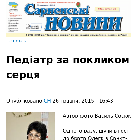
Jump
to
navigation
Головна
Back
Ви
to
Педіатр за покликом
є
top
тут
серця
Опубліковано
СН
26 травня, 2015 - 16:43
Автор фото Василь Сосюк.
Одного разу, їдучи в гості
до брата Олега в Санкт-