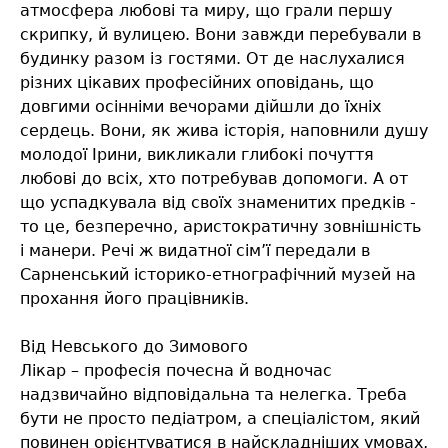
атмосфера любові та миру, що грали першу
скрипку, й вулицею. Вони завжди перебували в
будинку разом із гостями. От де наслухалися
різних цікавих професійних оповідань, що
довгими осінніми вечорами дійшли до їхніх
сердець. Вони, як жива історія, наповнили душу
молодої Ірини, викликали глибокі почуття
любові до всіх, хто потребував допомоги. А от
що успадкувала від своїх знаменитих предків -
то це, безперечно, аристократичну зовнішність
і манери. Речі ж видатної сім’ї передали в
Сарненський історико-етнографічний музей на
прохання його працівників.
Від Невського до Зимового
Лікар – професія почесна й водночас
надзвичайно відповідальна та нелегка. Треба
бути не просто педіатром, а спеціалістом, який
повинен орієнтуватися в найскладніших умовах,