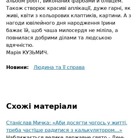
альбом робіт, виконаних фарбами й олівцем.
Також створює красиві аплікації, дуже гарні, як
живі, квіти з кольорових клаптиків, картини. А з
нагоди ювілейного дня народження Ірини
бажає їй, щоб чаша милосердя не міліла, а
повнилася добрими ділами та людською
вдячністю.
Марія КУЗЬМИЧ.
Новини:
Людина та її справа
Схожі матеріали
Станіслав Мичка: «Аби досягти чогось у житті,
треба частіше радитися з калькулятором...»
Наближається велике державне свято - День