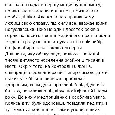
своєчасно надати першу медичну допомогу,
правильно встановити діагноз, призначити
необхідні ліки. Але коли по-справжньому
любиш свою справу, під силу все, вважає Ірина
Богуславська. Вже не один десяток років з
гордістю носить звання медичного працівника й
жодного разу не пошкодувала про свій вибір,
бо фах обирала за покликом серця.
Дільниця, яку обслуговує, велика – понад 4
тисячі дитячого населення (майже 1 тисяча в
місті). Окрім того, на контролі 16 ФАПів,
співпраця з фельдшерами. Тепер чимало дітей,
в яких усе більше виникає проблем зі
здоров’ям, вони дуже вразливі. А відвідувачів
багато, незалежно від вірусних інфекцій і пори
року. До них у медпрацівників особлива увага.
Колись діти були здоровіші, повідала педіатр. І
тут мають значення не тільки умови, в яких