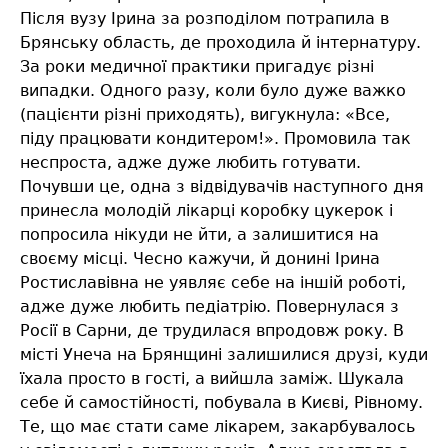
Після вузу Ірина за розподілом потрапила в
Брянську область, де проходила й інтернатуру.
За роки медичної практики пригадує різні
випадки. Одного разу, коли було дуже важко
(пацієнти різні приходять), вигукнула: «Все,
піду працювати кондитером!». Промовила так
неспроста, адже дуже любить готувати.
Почувши це, одна з відвідувачів наступного дня
принесла молодій лікарці коробку цукерок і
попросила нікуди не йти, а залишитися на
своєму місці. Чесно кажучи, й донині Ірина
Ростиславівна не уявляє себе на іншій роботі,
адже дуже любить педіатрію. Повернулася з
Росії в Сарни, де трудилася впродовж року. В
місті Унеча на Брянщині залишилися друзі, куди
їхала просто в гості, а вийшла заміж. Шукала
себе й самостійності, побувала в Києві, Рівному.
Те, що має стати саме лікарем, закарбувалось