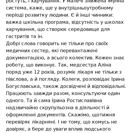
ростуть, і харчування. У малечі знижена імунна
система, каже, ще у внутрішньоутробному
періоді розвитку людини. Є й інші чинники:
важка шкільна програма, відсутність у школах
харчування, що створює середовище для
гастритів та ін.
Добрі слова говорить не тільки про своїх
медичних сестер, які перевантажені
документацією, а всього колектив. Кожен знає
роботу, що виконує. Так, медсестра Аліна
поряд уже 12 років, розуміє лікаря не тільки з
півслова, а й погляду. Колеги, розповідає Ірина
Богуславська, також досвідчені й відповідальні.
Працюють завжди разом, консультуючи один
одного. Та й сама Ірина Ростиславівна
надзвичайно скрупульозна в діяльності й
оформленні документів. Скажімо, щотижня
перевіряє лікарняні. І не тому, що комусь не
довіряє, а бере до уваги вплив людського