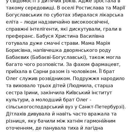
у свідомості з дитячих років. Адже зростала в
такому середовищі. В оселі Ростислава та Марії
Богуславських по суботах збиралася лікарська
еліта – люди надзвичайно високоосвічені,
справжні інтелігенти, які дискутували, грали в
преферанс. Бабуся Христина Василівна
готувала дуже смачні страви. Мама Марія
Борисівна, напівчешка дворянського роду
Бабаєвих (Бабаєві-Богуславські), також могла
багато чого розповісти. За фахом фармацевт,
приїхала в Сарни разом із чоловіком. Її брат
Олег служив розвідником. Подружжя народило
та виховало трьох дітей (Людмила, старша
сестра Ірини, закінчила Київський інститут
культури, а молодший брат Олег -
сільськогосподарський вуз у Санкт-Петербурзі).
Дітлахів дивувала й навіть часто вражала та
різниця, яку бачили між хатнім гармонійним
оточенням, де панувала тиха й лагідна