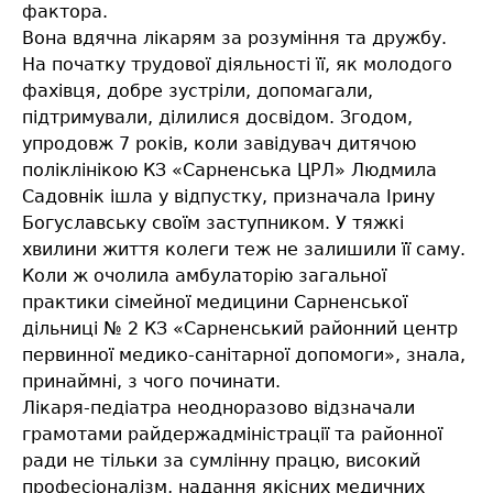
фактора.
Вона вдячна лікарям за розуміння та дружбу.
На початку трудової діяльності її, як молодого
фахівця, добре зустріли, допомагали,
підтримували, ділилися досвідом. Згодом,
упродовж 7 років, коли завідувач дитячою
поліклінікою КЗ «Сарненська ЦРЛ» Людмила
Садовнік ішла у відпустку, призначала Ірину
Богуславську своїм заступником. У тяжкі
хвилини життя колеги теж не залишили її саму.
Коли ж очолила амбулаторію загальної
практики сімейної медицини Сарненської
дільниці № 2 КЗ «Сарненський районний центр
первинної медико-санітарної допомоги», знала,
принаймні, з чого починати.
Лікаря-педіатра неодноразово відзначали
грамотами райдержадміністрації та районної
ради не тільки за сумлінну працю, високий
професіоналізм, надання якісних медичних