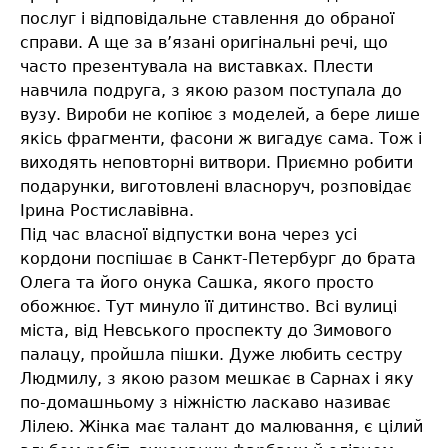
послуг і відповідальне ставлення до обраної
справи. А ще за в’язані оригінальні речі, що
часто презентувала на виставках. Плести
навчила подруга, з якою разом поступала до
вузу. Вироби не копіює з моделей, а бере лише
якісь фрагменти, фасони ж вигадує сама. Тож і
виходять неповторні витвори. Приємно робити
подарунки, виготовлені власноруч, розповідає
Ірина Ростиславівна.
Під час власної відпустки вона через усі
кордони поспішає в Санкт-Петербург до брата
Олега та його онука Сашка, якого просто
обожнює. Тут минуло її дитинство. Всі вулиці
міста, від Невського проспекту до Зимового
палацу, пройшла пішки. Дуже любить сестру
Людмилу, з якою разом мешкає в Сарнах і яку
по-домашньому з ніжністю ласкаво називає
Лілею. Жінка має талант до малювання, є цілий