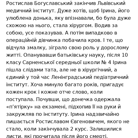
Ростислав Богуславський закінчив Львівський
медичний інститут. Дуже хотів, щоб Ірина, його
улюблена донька, яку впізнавали, бо була дуже
схожою на нього, стала хірургом. Водив за
собою, усе показував. А потім випадково в
операційній дівчинка побачила кров. І те, що
відчула змалку, зіграло свою роль у дорослому
житті. Опанувавши батьківську науку, після 10
класу Сарненської середньої школи № 4 Ірина
пішла слідами тата, але не в хірургічний, а
єдиний у той час Ленінградський педіатричний
інститут. Хоча минуло багато років, пригадує
кожен крок і кожне отче слово, коли
поступала. Почувши, що донечка одержала
«п’ятірку» на екзамені, підхопив її на руки й
закружляв по інституту. Ірина надзвичайно
пишається Ростиславом Євгеновичем, якого не
стало, коли закінчувала 2 курс. Залишилися
листи, які прочитала після його смерті.