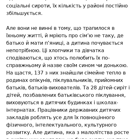
соціальні сироти, їх кількість у районі постійно
збільшується.
Але вони не винні в тому, що трапилося в
їхньому житті, й мріють про сім’ю не таку, де
батько й мати п’яниці, а дитина почувається
непотрібною. Ці хлопчики та дівчатка
сподіваються, що хтось полюбить їх по-
справжньому й назве своїм сином чи донькою.
На щастя, 137 з них знайшли сімейне тепло в
родинах опікунів, піклувальників, прийомних
батьків, батьків-вихователів. Та 28 дітей-сиріт і
дітей, позбавлених батьківського піклування,
виховуються в дитячих будинках і школах-
інтернатах. Працівники державних дитячих
закладів роблять усе для їх повноцінного
фізичного, інтелектуального, культурного
розвитку. Але дитина, яка з малолітства росте