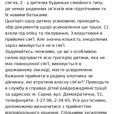
сім’ях, 2 - у дитячих будинках сімейного типу,
де немає родинних зв’язків між підопічними та
їх новими батьками.
Цьогоріч одну дитину усиновили, проходить
збір документів щодо усиновлення ще трьох, 11
взяли під опіку та піклування, 3 влаштовані в
прийомні сім’ї. Але значна кількість знедолених
зараз виховується не в сім’ї.
Задумайтесь: можливо, це ви з особливою
силою відчуваєте всю трагедію дитини, яка не
має повноцінної сім’ї, виховується в
державному закладі, маєте усвідомлене
бажання прийняти в родину хлопчика чи
дівчинку, які втратили власну сім’ю?! Приходьте
в службу в справах дітей райдержадміністрації
за адресою: м. Сарни, вул. Демократична, 51,
телефонуйте: 3-27-06, 2-24-65. Усе роз’яснимо,
допоможемо визначитися з прийняттям
відповідального рішення. Спільними зусиллями