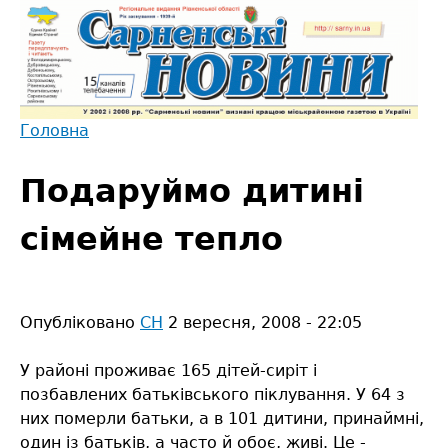
Jump
to
navigation
Головна
Back
Ви
to
Подаруймо дитині
є
top
тут
сімейне тепло
Опубліковано
СН
2 вересня, 2008 - 22:05
У районі проживає 165 дітей-сиріт і
позбавлених батьківського піклування. У 64 з
них померли батьки, а в 101 дитини, принаймні,
один із батьків, а часто й обоє, живі. Це -