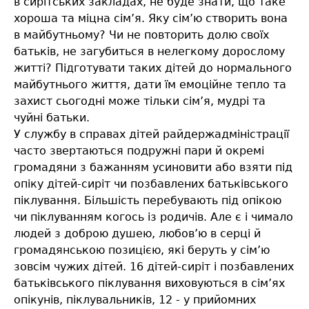
в сирітських закладах, не буде знати, що таке
хороша та міцна сім’я. Яку сім’ю створить вона
в майбутньому? Чи не повторить долю своїх
батьків, не загубиться в нелегкому дорослому
житті? Підготувати таких дітей до нормального
майбутнього життя, дати їм емоційне тепло та
захист сьогодні може тільки сім’я, мудрі та
чуйні батьки.
У службу в справах дітей райдержадміністрації
часто звертаються подружні пари й окремі
громадяни з бажанням усиновити або взяти під
опіку дітей-сиріт чи позбавлених батьківського
піклування. Більшість перебувають під опікою
чи піклуванням когось із родичів. Але є і чимало
людей з доброю душею, любов’ю в серці й
громадянською позицією, які беруть у сім’ю
зовсім чужих дітей. 16 дітей-сиріт і позбавлених
батьківського піклування виховуються в сім’ях
опікунів, піклувальників, 12 - у прийомних