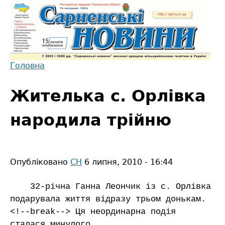
Jump
to
navigation
Головна
Back
Ви
to
Жителька с. Орлівка
є
top
тут
народила трійню
Опубліковано
СН
6 липня, 2010 - 16:44
32-річна Ганна Леончик із с. Орлівка
подарувала життя відразу трьом донькам.
<!--break--> Ця неординарна подія
сталася минулого