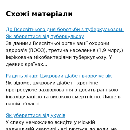
Схожі матеріали
До Всесвітнього дня боротьби з туберкульозом:
Як вберегтися від туберкульозу
За даними Всесвітньої організації охорони
здоров'я (ВООЗ), третина населення (1,9 млрд.)
інфікована мікобактеріями туберкульозу. У
деяких країнах...
Радить лікар: Цукровий діабет вкорочує вік
Як відомо, цукровий діабет - хронічне
прогресуюче захворювання з досить ранньою
інвалідизацією та високою смертністю. Лише в
нашій області...
Як уберегтися від укусів
У спеку неможливо всидіти у міській
задушливій квартирі - всі рвуться до води, на