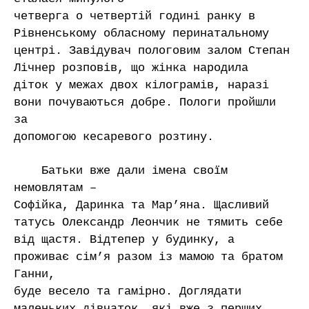
четверга о четвертій годині ранку в
Рівненському обласному перинатальному
центрі. Завідувач пологовим залом Степан
Лічнер розповів, що жінка народила
діток у межах двох кілограмів, наразі
вони почуваються добре. Пологи пройшли
за
допомогою кесаревого розтину.
Батьки вже дали імена своїм
немовлятам –
Софійка, Даринка та Мар’яна. Щасливий
татусь Олександр Леончик не тямить себе
від щастя. Відтепер у будинку, а
проживає сім’я разом із мамою та братом
Ганни,
буде весело та гамірно. Доглядати
маленьких дівчаток, які вже з перших