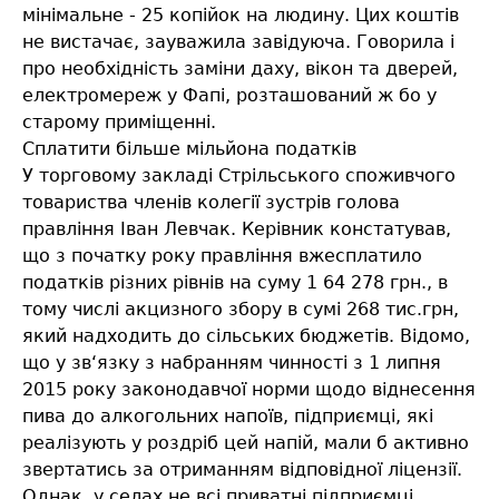
мінімальне - 25 копійок на людину. Цих коштів
не вистачає, зауважила завідуюча. Говорила і
про необхідність заміни даху, вікон та дверей,
електромереж у Фапі, розташований ж бо у
старому приміщенні.
Сплатити більше мільйона податків
У торговому закладі Стрільського споживчого
товариства членів колегії зустрів голова
правління Іван Левчак. Керівник констатував,
що з початку року правління вжесплатило
податків різних рівнів на суму 1 64 278 грн., в
тому числі акцизного збору в сумі 268 тис.грн,
який надходить до сільських бюджетів. Відомо,
що у зв‘язку з набранням чинності з 1 липня
2015 року законодавчої норми щодо віднесення
пива до алкогольних напоїв, підприємці, які
реалізують у роздріб цей напій, мали б активно
звертатись за отриманням відповідної ліцензії.
Однак, у селах не всі приватні підприємці