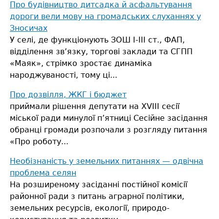
Про будівництво дитсадка й асфальтування
дороги вели мову на громадських слуханнях у
Зносичах
У селі, де функціонують ЗОШ І-ІІІ ст., ФАП,
відділення зв’язку, торгові заклади та СГПП
«Маяк», стрімко зростає динаміка
народжуваності, тому ці...
Про дозвілля, ЖКГ і бюджет
приймали рішення депутати на ХVІІІ сесії
міської ради минулої п’ятниці
Сесійне засідання
обранці громади розпочали з розгляду питання
«Про роботу...
Необiзнанiсть у земельних питаннях — одвiчна
проблема селян
На розширеному засіданні постійної комiсiї
районної ради з питань аграрної політики,
земельних ресурсів, екології, природо-