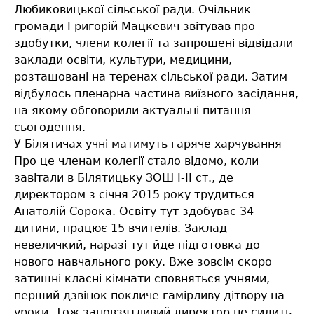
Любиковицької сільської ради. Очільник
громади Григорій Мацкевич звітував про
здобутки, члени колегії та запрошені відвідали
заклади освіти, культури, медицини,
розташовані на теренах сільської ради. Затим
відбулось пленарна частина виїзного засідання,
на якому обговорили актуальні питання
сьогодення.
У Білятичах учні матимуть гаряче харчування
Про це членам колегії стало відомо, коли
завітали в Білятицьку ЗОШ І-ІІ ст., де
директором з січня 2015 року трудиться
Анатолій Сорока. Освіту тут здобуває 34
дитини, працює 15 вчителів. Заклад
невеличкий, наразі тут йде підготовка до
нового навчального року. Вже зовсім скоро
затишні класні кімнати сповняться учнями,
перший дзвінок покличе гамірливу дітвору на
уроки. Тож заповзятливий директор не сидить