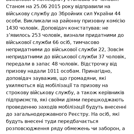
Станом на 25.06 2015 року відправили на
військову службу до Збройних сил України 44
особи. Викликали на районну призовну комісію
1430 чоловік. Доповідач констатував: не
з’явилось 253 чоловік, визнали придатними до
військової служби 66 осіб, тимчасово
непридатними до військової служби 22, Зовсім
непридатними до військової служби 37 чоловік,
передали в запас 48 чоловік. Відстрочку від
призову надали 1011 особам. Принагідно,
доповідач зауважив, що громадяни, які
ухиляються від мобілізації та призову на
строкову військову службу, а також керівників
підприємств, які своїми діями перешкоджають
проведенню заходів мобілізації будуть внесенні
до загальнодержавного Реєстру. На осіб, які
будуть внесені туди передбачається
розповсюдження ряду обмежень чи заборон, а