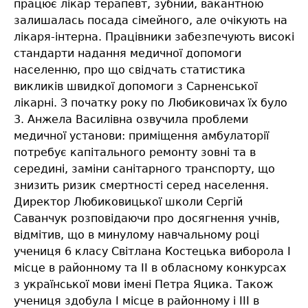
працює лікар терапевт, зубний, вакантною
залишалась посада сімейного, але очікують на
лікаря-інтерна. Працівники забезпечують високі
стандарти надання медичної допомоги
населенню, про що свідчать статистика
викликів швидкої допомоги з Сарненської
лікарні. З початку року по Любиковичах їх було
3. Анжела Василівна озвучила проблеми
медичної установи: приміщення амбулаторії
потребує капітального ремонту зовні та в
середині, заміни санітарного транспорту, що
знизить ризик смертності серед населення.
Директор Любиковицької школи Сергій
Саванчук розповідаючи про досягнення учнів,
відмітив, що в минулому навчальному році
учениця 6 класу Світлана Костецька виборола І
місце в районному та ІІ в обласному конкурсах
з української мови імені Петра Яцика. Також
учениця здобула І місце в районному і ІІІ в