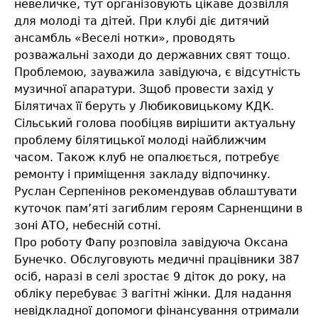
невеличке, тут організовують цікаве дозвілля
для молоді та дітей. При клубі діє дитячий
ансамбль «Веселі нотки», проводять
розважальні заходи до державних свят тощо.
Проблемою, зауважила завідуюча, є відсутність
музичної апаратури. Зщоб провести захід у
Білятичах її беруть у Любиковицькому КДК.
Сільський голова пообіцяв вирішити актуальну
проблему білятицької молоді найближчим
часом. Також клуб не опалюється, потребує
ремонту і приміщення закладу відпочинку.
Руслан Серпенінов рекомендував облаштувати
куточок пам’яті загиблим героям Сарненщини в
зоні АТО, небесній сотні.
Про роботу Фапу розповіла завідуюча Оксана
Бунечко. Обслуговують медичні працівники 387
осіб, наразі в селі зростає 9 діток до року, на
обліку перебуває 3 вагітні жінки. Для надання
невідкладної допомоги фінансування отримали