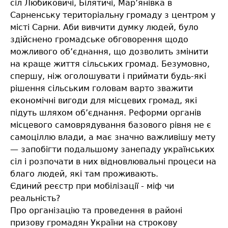
сіл Любиковичі, Білятичі, Мар’янівка в
Сарненську територіальну громаду з центром у
місті Сарни. Аби вивчити думку людей, було
здійснено громадське обговорення щодо
можливого об’єднання, що дозволить змінити
на краще життя сільських громад. Безумовно,
спершу, ніж оголошувати і приймати будь-які
рішення сільським головам варто зважити
економічні вигоди для місцевих громад, які
підуть шляхом об’єднання. Реформи органів
місцевого самоврядування базового рівня не є
самоціллю влади, а має значно важливішу мету
— запобігти подальшому занепаду українських
сіл і розпочати в них відновлювальні процеси на
благо людей, які там проживають.
Єдиний реєстр при мобілізації - міф чи
реальність?
Про організацію та проведення в районі
призову громадян України на строкову