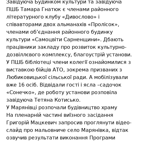
Завідуюча Будинком культури та завідуюча
ПШБ Тамара Гнатюк є членами районного
літературного клубу «Дивослово» і
співавторами двох альманахів «Пролісок»,
членами об’єднання районного будинку
культури «Самоцвіти Сарненщини». Дбають
працівники закладу про розвиток культурно-
дозвіллєвого комплексу, благоустрій установи.
У ПШБ бібліотеці члени колегії ознайомилися з
виставкою бійців АТО, зокрема призваних з
Любиковицької сільської ради. А мобілізували
вже 16 осіб. Відвідали гості і ясла –садочок
«Сонечко», де роботу установи розповіла
завідуюча Тетяна Котисько.
У Марянівці розпочали будівництво храму
На пленарній частині виїзного засідання
Григорій Мацкевич запросив проглянути відео-
слайд про мальовниче село Марянівка, відтак
озвучив результати виконання Програми