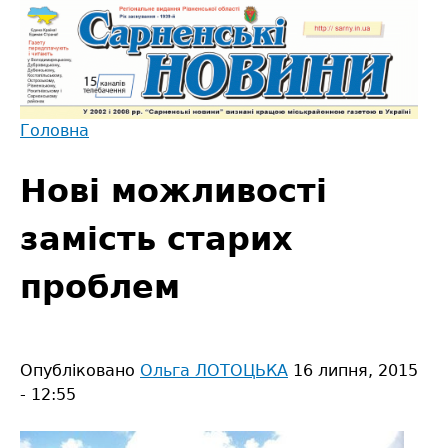
Jump
to
navigation
Головна
Back
Ви
to
Нові можливості
є
top
тут
замість старих
проблем
Опубліковано
Ольга ЛОТОЦЬКА
16 липня, 2015
- 12:55