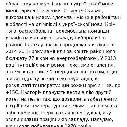
обласному конкурсі знавців української мови
імені Тараса Шевченка. Сніжана Скибан,
вихованка 8 класу, здобула І місце в районі та ІІ
в області на олімпіаді з української мови. Крім
того, баскетбольна і волейбольна команди
юнаків навчального закладу вибороли ІІ в
районі. Також у школі впродовж навчального
2014-2015 року замінили за кошти районного
бюджету 77 вікон на енергозберігаючі. У 2013
році тут здійснили ремонт системи опалення,
затим встановили 2 твердопаливні котли, один
з яких одразу ввели в експлуатацію, в
результаті температурний режим зріс з + 8С до
+15С. Цьогоріч планують вести в дію другий
котел на пелеттах, що дозволить забезпечити
потрібний температурний режим. Паливом вже
забезпеченні, зберігають його у будівлі, яку
звели силами працівників закладу. Нагадаю,
що школа побудована в 1978 році з