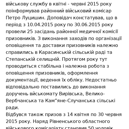
військову службу в квітні - червні 2015 року
поінформував районний військовий комісар
Петро Луцишин. Доповідач констатував, що в
період з 10.04.2015 року по 30.06.2015 року
провели 25 засідань районної медичної комісії
призовників. З виконання заходів по організації
оповіщення та доставки призовників належно
справились в Карасинській сільській раді та
Степанській селищній. Протягом року тут
проводиться стабільна і належна робота з
оповіщення призовників, оформлення
документації, ведення їх обліку. Недостатньо
відповідально поставились до виконання
доручень вйськомату Вирівська, Велико-
Вербчанська та Кам”яне-Случанська сільські
ради.
Відбувся також призов з 14 квітня по 30 червня
2015 року. Наряд Рівненського областного
військового комісаріату становив 50 чоловік.