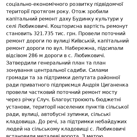
соціально-економічного розвитку підвідомчої
території протягом року. Отож зробили
капітальний ремонт даху Будинку культури у
селі Любиковичі. Кошторисна вартість ремонут
становить 321.735 тис. грн. Провели поточний
ремонт дороги по вулиці Київській, капітальний
ремонт дороги по вул. Набережна, підсипали
відсівом 286 м дороги в с. Любиковичі.
Затвердили генеральний план та план
зонування центральної садиби. Силами
громади та за підтримки депутата районної
ради приватного підприємця Андрія Циганенка
провели частковий поточний ремонт мосту
через річку Случ. Благоустроюють бюджетні
установи, території населених пунктів сільської
ради, вулиці, автобусні зупинки, сільські
кладовища. До речі, за підтримки небайдужих
людей на сільському кладовищі с. Любиковичі
встановили металеві ворота. З метою