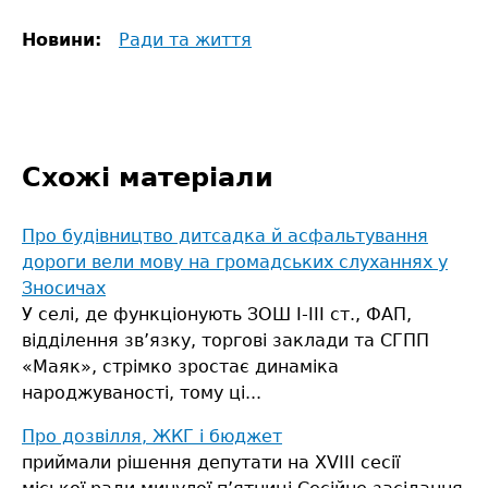
Новини:
Ради та життя
Схожі матеріали
Про будівництво дитсадка й асфальтування
дороги вели мову на громадських слуханнях у
Зносичах
У селі, де функціонують ЗОШ І-ІІІ ст., ФАП,
відділення зв’язку, торгові заклади та СГПП
«Маяк», стрімко зростає динаміка
народжуваності, тому ці...
Про дозвілля, ЖКГ і бюджет
приймали рішення депутати на ХVІІІ сесії