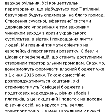
вважає очільник. Усі концептуальні
перетворення, що відбудуться при її втіленні,
безумовно будуть спрямовані на благо громад.
Створення сучасної, ефективної системи
державного управління є тим важливим
чинником виходу з кризи українського
суспілсьтва, а відтак і покращання життя
людей. Ми повинні тримати орієнтир на
європейські перспективи розвитку. Є безліч
цікавих преференцій, що стануть доступними
створеним територіальним громадам. Скажімо,
вони зможуть формувати власний бюджет уже
з 1 січня 2016 року. Також самостійно
розпоряджатимуться коштами, які
отримуватимуть їх місцеві бюджети з
податкових надходжень, різних зборів і
платежів, а це: акцизний і податок на доходи
фізичних осіб, на нерухомість, землю,
транспорт тощо. Не менш важливим у пункті