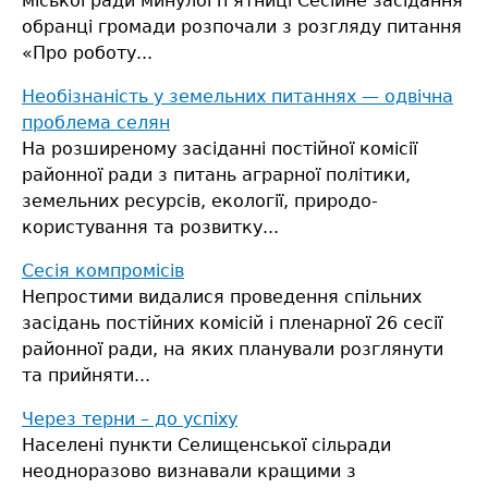
міської ради минулої п’ятниці
Сесійне засідання
обранці громади розпочали з розгляду питання
«Про роботу...
Необiзнанiсть у земельних питаннях — одвiчна
проблема селян
На розширеному засіданні постійної комiсiї
районної ради з питань аграрної політики,
земельних ресурсів, екології, природо-
користування та розвитку...
Сесія компромісів
Непростими видалися проведення спільних
засідань постійних комісій і пленарної 26 сесії
районної ради, на яких планували розглянути
та прийняти...
Через терни – до успіху
Населені пункти Селищенської сільради
неодноразово визнавали кращими з