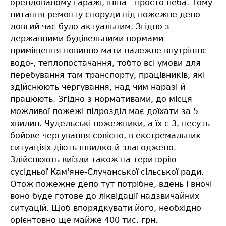
орендованому гаражі, інша - просто неба. Тому
питання ремонту споруди під пожежне депо
довгий час було актуальним. Згідно з
державними будівельними нормами
приміщення повинно мати належне внутрішнє
водо-, теплопостачання, тобто всі умови для
перебування там транспорту, працівників, які
здійснюють чергування, над чим наразі й
працюють. Згідно з нормативами, до місця
можливої пожежі підрозділ має доїхати за 5
хвилин. Чудельські пожежники, а їх є 3, несуть
бойове чергування совісно, в екстремальних
ситуаціях діють швидко й злагоджено.
Здійснюють виїзди також на територію
сусідньої Кам'яне-Случанської сільської ради.
Отож пожежне депо тут потрібне, вдень і вночі
воно буде готове до ліквідації надзвичайних
ситуацій. Щоб впорядкувати його, необхідно
орієнтовно ще майже 400 тис. грн.