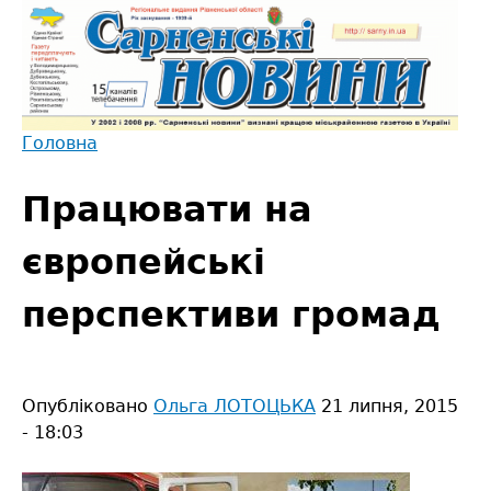
Jump
to
navigation
Головна
Back
Ви
to
Працювати на
є
top
тут
європейські
перспективи громад
Опубліковано
Ольга ЛОТОЦЬКА
21 липня, 2015
- 18:03