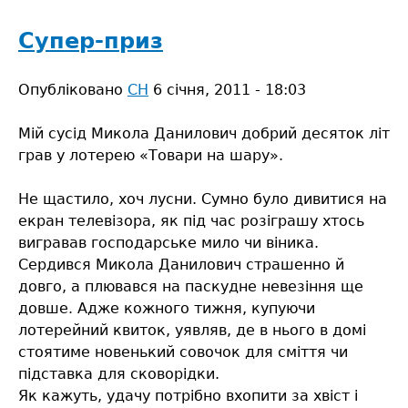
кум
Володя
Супер-приз
Опубліковано
СН
6 січня, 2011 - 18:03
Мій сусід Микола Данилович добрий десяток літ
грав у лотерею «Товари на шару».
Не щастило, хоч лусни. Сумно було дивитися на
екран телевізора, як під час розіграшу хтось
вигравав господарське мило чи віника.
Сердився Микола Данилович страшенно й
довго, а плювався на паскудне невезіння ще
довше. Адже кожного тижня, купуючи
лотерейний квиток, уявляв, де в нього в домі
стоятиме новенький совочок для сміття чи
підставка для сковорідки.
Як кажуть, удачу потрібно вхопити за хвіст і