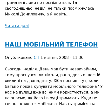
тримати її доки не посміхнеться. Та
сьогоднішньої неділі не тільки посміхнулась
Миколі Даниловичу, а й навіть...
Читати далі
про
Супер-
приз
НАШ МОБІЛЬНИЙ ТЕЛЕФОН
Опубліковано
СН
1 квітня, 2008 - 11:36
Сьогодні неділя. День мав бути незвичайним,
тому проснувся, як ніколи, рано, десь о шостій
хвилині на дванадцяту. Хіба поспиш тут, коли
батько поїхав купувати мобільного телефона? У
нас на вулиці вже всі ними користуються, а ми
не знаємо, як його і в руці тримають. Куди не
глянь - кожен з мобілкою. Навіть тримісячна