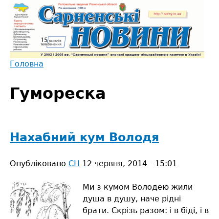
Jump
to
navigation
Головна
Back
Ви
to
Гумореска
є
top
тут
Нахабний кум Володя
Опубліковано
СН
12 червня, 2014 - 15:01
Ми з кумом Володею жили
душа в душу, наче рідні
брати. Скрізь разом: і в біді, і в