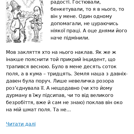
радості. Гостювали,
бенкетували, то я в нього, то
він у мене. Один одному
допомагали, не цураючись
ніякої праці. А оце днями його
наче підмінили.
Мов закляття хто на нього наклав. Як же ж
інакше пояснити той прикрий інцидент, що
трапився весною. Було в мене десять соток
поля, а в кума – тридцять. Земля наша з давніх-
давен була поруч. Лише невеличка розора
роз’єднувала її. А нещодавно (чи хто йому
дурману в їжу підсипав, чи то від великого
безробіття, вже й сам не знаю) поклав він око
на мій шмат поля. Та не...
Читати далі
про
Нахабний