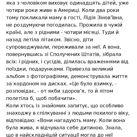
яка з чоловіком виховує одинадцять дітей, уже
чотири роки живе в Америці. Коли два роки
тому покликали маму в гості, Лідія Зінов’ївна,
не роздумуючи погодилась. Прожила в чужій
країні, але з рідними - чотири місяці. Туди й
назад летіла літаком. Звісно, діти
супроводжували, переживали за неї. А вона,
повернувшись зі Сполучених Штатів, зібрала
всіх: і рідних, і сусідів, ділилась враженнями від
поїздки, подарунками. Привезла великий
альбом з фотографіями, демонструвала життя
за кордоном на дисках. «Це було взимку, -
розповідає, - от якби здоров’я, то й літом
полетіла б, щоб побачити».
Коли хтось із знайомих запитує, що особливо
знаходжу в спілкуванні з людьми похилого віку,
відповідаю: «Вони нагадують маму. Коли вона
була жива, я відчувала себе дитиною. Знала,
що в найскладнішій ситуації могла до неї