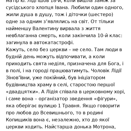
матір’ю. Ліді ішов 18-й, коли вишла заміж за
сусідського хлопця Івана. Любили один одного,
жили душа в душу, тож і діточки (шестеро)
одне за одним з’являлись на світ. От тільки
найменшу Валентину вирвала з життя
невблаганна смерть, коли закінчила 10-й клас:
загинула в автокатастрофі.
Кажуть, село без церкви – не село. Там люди в
будній день можуть відпочивати, а коли
приходить свята неділя, призначена для Бога, і
в полі, і на городі працюватимуть. Чоловік Лідії
Зінов’ївни, уже покійний, був ініціатором
будівництва храму в селі, старостою першої
«двадцятки». А Лідія співала в церковному хорі,
і саме вона – організатор зведення «фігури»,
яка оберігає вулицю 1 Травня. Якщо говорити
про любов до Всевишнього, то в родині
Копищиків вона є, незалежно, хто до якої
церкви ходить. Найстарша донька Мотрона,