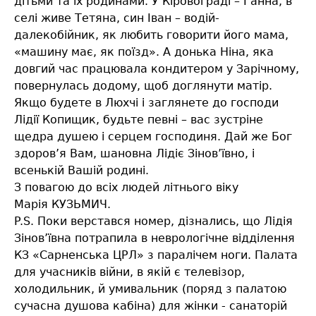
дітьми та їх родинами. У Кіровограді – Ганна, в
селі живе Тетяна, син Іван – водій-
далекобійник, як любить говорити його мама,
«машину має, як поїзд». А донька Ніна, яка
довгий час працювала кондитером у Зарічному,
повернулась додому, щоб доглянути матір.
Якщо будете в Люхчі і заглянете до господи
Лідії Копищик, будьте певні – вас зустріне
щедра душею і серцем господиня. Дай же Бог
здоров’я Вам, шановна Лідіє Зінов’ївно, і
всенькій Вашій родині.
З повагою до всіх людей літнього віку
Марія КУЗЬМИЧ.
P.S. Поки верстався номер, дізнались, що Лідія
Зінов’ївна потрапила в неврологічне відділення
КЗ «Сарненська ЦРЛ» з паралічем ноги. Палата
для учасників війни, в якій є телевізор,
холодильник, й умивальник (поряд з палатою
сучасна душова кабіна) для жінки - санаторій