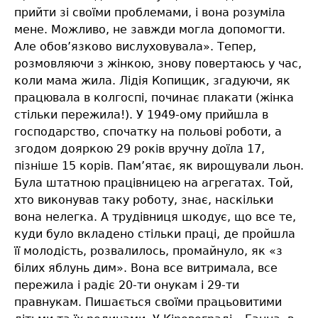
прийти зі своїми проблемами, і вона розуміла
мене. Можливо, не завжди могла допомогти.
Але обов’язково вислуховувала». Тепер,
розмовляючи з жінкою, знову повертаюсь у час,
коли мама жила. Лідія Копищик, згадуючи, як
працювала в колгоспі, починає плакати (жінка
стільки пережила!). У 1949-ому прийшла в
господарство, спочатку на польові роботи, а
згодом дояркою 29 років вручну доїла 17,
пізніше 15 корів. Пам’ятає, як вирощували льон.
Була штатною працівницею на агрегатах. Той,
хто виконував таку роботу, знає, наскільки
вона нелегка. А трудівниця шкодує, що все те,
куди було вкладено стільки праці, де пройшла
її молодість, розвалилось, промайнуло, як «з
білих яблунь дим». Вона все витримала, все
пережила і радіє 20-ти онукам і 29-ти
правнукам. Пишається своїми працьовитими