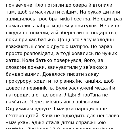
понівечене тіло потягли до озера й втопили
там, щоб замаскувати сліди». На руках дитини
залишилось троє братиків і сестра. Не один раз
намагались забрати дітей у притулок. Не лише
нікуди не поїхали, а й зберегли господарство,
поки приїхав батько. До цього часу молодші
вважають її своєю другою матір’ю. Це зараз
просто розповідати, а тоді ховались по чужих
хатах. Коли батько повернувся, його, за
словами доньки, звинуватили у зв’язках з
бандерівцями. Довелося писати заяву
прокурору, ходити по різних інстанціях, щоб
довести невинність. Були заслужені медалі й
нагороди, а от де вони, Лідія Зінов’ївна не
пам’ятає. Через місяць його звільнили.
Одружився вдруге. І мачуха народила ще
п’ятеро дітей. Хоча не підходить для неї слово
«мачуха», адже стала дітям справжньою