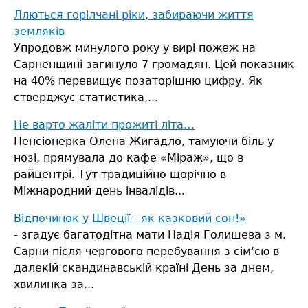
Ллються горілчані ріки, забираючи життя
земляків
Упродовж минулого року у вирі пожеж на
Сарненщині загинуло 7 громадян. Цей показник
на 40% перевищує позаторішню цифру. Як
стверджує статистика,...
Не варто жаліти прожиті літа…
Пенсіонерка Олена Жигадло, тамуючи біль у
нозі, прямувала до кафе «Міраж», що в
райцентрі. Тут традиційно щорічно в
Міжнародний день інвалідів...
Відпочинок у Швеції - як казковий сон!»
- згадує багатодітна мати Надія Голишева з м.
Сарни після чергового перебування з сім’єю в
далекій скандинавській країні
День за днем,
хвилинка за...