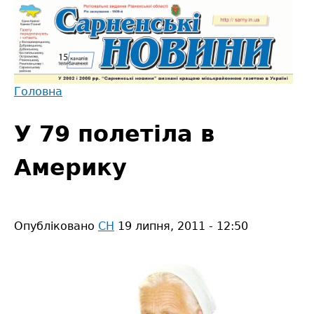
Jump
to
navigation
Головна
Back
Ви
to
У 79 полетіла в
є
top
тут
Америку
Опубліковано
СН
19 липня, 2011 - 12:50