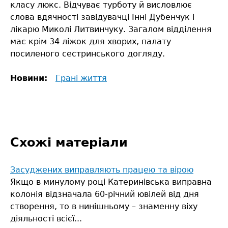
класу люкс. Відчуває турботу й висловлює
слова вдячності завідувачці Інні Дубенчук і
лікарю Миколі Литвинчуку. Загалом відділення
має крім 34 ліжок для хворих, палату
посиленого сестринського догляду.
Новини:
Грані життя
Схожі матеріали
Засуджених виправляють працею та вірою
Якщо в минулому році Катеринівська виправна
колонія відзначала 60-річний ювілей від дня
створення, то в нинішньому – знаменну віху
діяльності всієї...