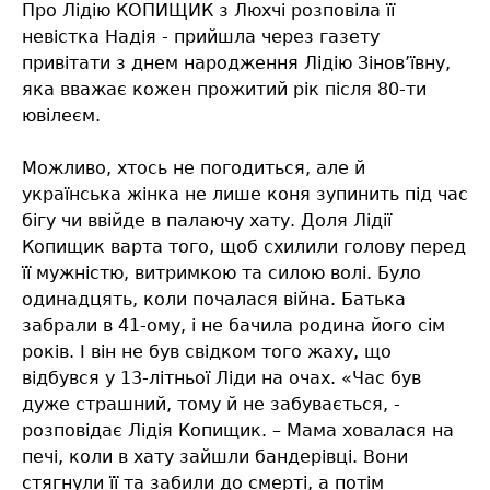
Про Лідію КОПИЩИК з Люхчі розповіла її
невістка Надія - прийшла через газету
привітати з днем народження Лідію Зінов’ївну,
яка вважає кожен прожитий рік після 80-ти
ювілеєм.
Можливо, хтось не погодиться, але й
українська жінка не лише коня зупинить під час
бігу чи ввійде в палаючу хату. Доля Лідії
Копищик варта того, щоб схилили голову перед
її мужністю, витримкою та силою волі. Було
одинадцять, коли почалася війна. Батька
забрали в 41-ому, і не бачила родина його сім
років. І він не був свідком того жаху, що
відбувся у 13-літньої Ліди на очах. «Час був
дуже страшний, тому й не забувається, -
розповідає Лідія Копищик. – Мама ховалася на
печі, коли в хату зайшли бандерівці. Вони
стягнули її та забили до смерті, а потім