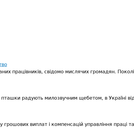
тво
аних працівників, свідомо мислячих громадян. Поколі
, а пташки радують милозвучним щебетом, в Україні 
у грошових виплат і компенсацій управління праці т