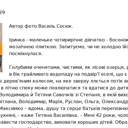
29
Автор фото Василь Сосюк.
Іринка - маленьке чотирирічне дівчатко - босоні
мозаїчною плиткою. Запитуємо, чи не холодно їй?
посміхнулася.
Голубими оченятами, чистими, як лісові озерця, 
в бік грайливого водопаду на подвір’ї оселі, що є
 дерев’яним колесом, на яке зверху ллється потік в
а в літню спеку може похлюпатися та вдатися до дитя
Володимира й Тетяни Савочків зі Степаня, в якій ви
ітлана, Володимир, Марія, Руслан, Ольга, Олександр,
 Максимко – вдома, душу та серце батьків переповню
хняні, - каже Тетяна Василівна. – Мені 42 роки, чоло
 завести господарство, виховати хороших дітей. Обр