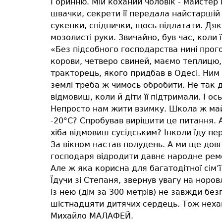
Горинню. Мій коханий чоловік - майстер
швачки, секрети її передала найстаршій
сукенки, спіднички, щось підлатати. Дяк
мозолисті руки. Звичайно, був час, коли
«Без підсобного господарства нині прог
корови, четверо свиней, маємо теплицю, б
тракторець, якого придбав в Одесі. Ним 
землі треба ж чимось обробити. Не так д
відмовиш, коли й діти її підтримали. І ос
Непросто нам жити взимку. Школа ж май
-20°С? Спробував вирішити це питання. 
хіба відмовиш сусідським? Інколи їду п
За вікном настав полудень. А ми ще до
господаря відродити давнє народне ремес
Але ж яка корисна для багатодітної сім’
Їдучи зі Степаня, звернув увагу на норо
із нею (дім за 300 метрів) не завжди бе
шістнадцяти дитячих сердець. Тож нехай і
Михайло МАЛАФЕЙ.