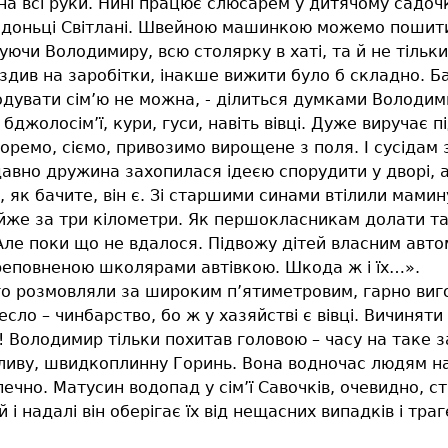
 на всі руки. Нині працює слюсарем у дитячому садо
 доньці Світлані. Швейною машинкою можемо пошити в
уючи Володимиру, всю столярку в хаті, та й не тільки
 їздив на заробітки, інакше вижити було б складно. 
одувати сім’ю не можна, - ділиться думками Володим
джолосім’ї, кури, гуси, навіть вівці. Дуже виручає п
оремо, сіємо, привозимо вирощене з поля. І сусідам 
авно дружина захопилася ідеєю спорудити у дворі, а 
ь, як бачите, він є. Зі старшими синами втілили мамин
же за три кілометри. Як першокласникам долати так
Але поки що не вдалося. Підвожу дітей власним авто
ереповненою школярами автівкою. Шкода ж і їх…».
вго розмовляли за широким п’ятиметровим, гарно ви
ло – чинбарство, бо ж у хазяйстві є вівці. Вичиняти
ї! Володимир тільки похитав головою – часу на таке з
вливу, швидкоплинну Горинь. Вона водночас людям на 
зпечно. Матусин водопад у сім’ї Савочків, очевидно, 
 надалі він оберігає їх від нещасних випадків і траг