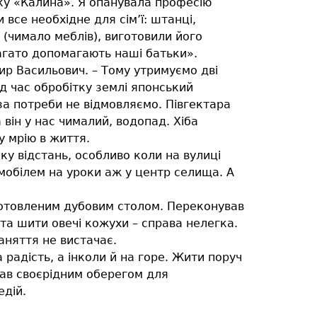
чку «Калина». Я опанувала професію
се необхідне для сім’ї: штанці,
 (чимало меблів), виготовили його
Багато допомагають наші батьки».
ир Васильович. – Тому утримуємо дві
ід час обробітку землі японський
за потреби не відмовляємо. Півгектара
він у нас чималий, водопад. Хіба
у мрію в життя.
у відстань, особливо коли на вулиці
мобілем на уроки аж у центр селища. А
готовленим дубовим столом. Переконував
 та шити овечі кожухи – справа нелегка.
аняття не вистачає.
радість, а інколи й на горе. Жити поруч
став своєрідним оберегом для
едій.