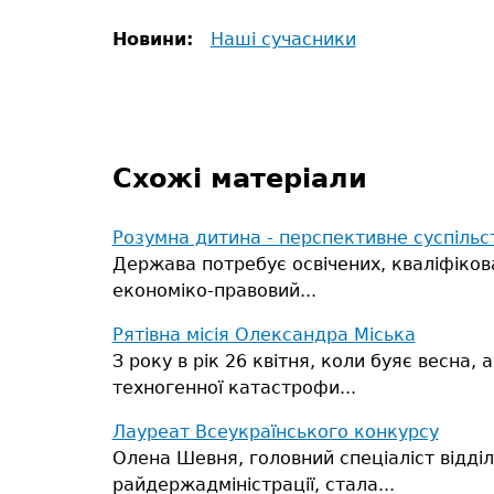
Новини:
Наші сучасники
Схожі матеріали
Розумна дитина - перспективне суспільс
Держава потребує освічених, кваліфіков
економіко-правовий...
Рятівна місія Олександра Міська
З року в рік 26 квітня, коли буяє весна
техногенної катастрофи...
Лауреат Всеукраїнського конкурсу
Олена Шевня, головний спеціаліст відділ
райдержадміністрації, стала...