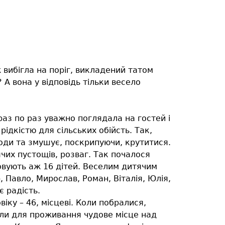
ж вибігла на поріг, викладений татом
 А вона у відповідь тільки весело
раз по раз уважно поглядала на гостей і
 рідкістю для сільських обійсть. Так,
оди та змушує, поскрипуючи, крутитися.
чих пустощів, розваг. Так почалося
ховують аж 16 дітей. Веселим дитячим
 Павло, Мирослав, Роман, Віталія, Юлія,
є радість.
віку – 46, місцеві. Коли побралися,
али для проживання чудове місце над