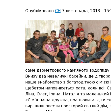
тут
Опубліковано
СН
7 листопада, 2013 - 15:
саме двометрового кам’яного водопаду з
Внизу два невеличкі басейни, де дітвор
наше знайомство з багатодітною сім’єю 
щебетом наповнюється хата, коли всі: Св
Ліна, Олег, Ірина, Наталія та маленький
«Сім’я наша дружна, працьовита, діти слу
вирішили звести просторий світлий дім,