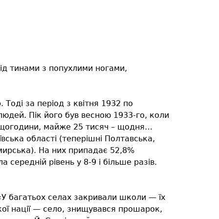
опід тинами з попухлими ногами,
 Тоді за період з квітня 1932 по
людей. Пік його був весною 1933-го, коли
 щогодини, майже 25 тисяч – щодня…
вська області (теперішні Полтавська,
мирська). На них припадає 52,8%
середній рівень у 8-9 і більше разів.
. «У багатьох селах закривали школи — їх
кої нації — село, знищувався прошарок,