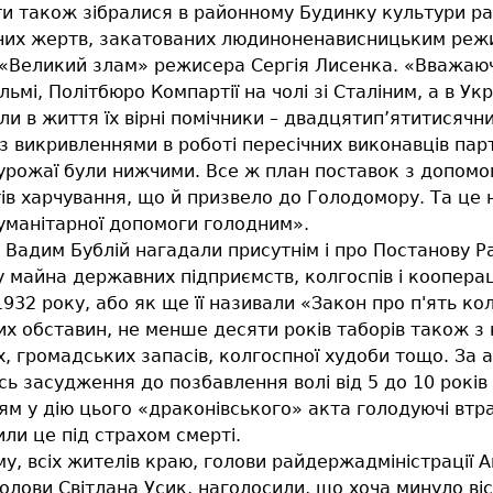
ти також зібралися в районному Будинку культури ра
нних жертв, закатованих людиноненависницьким режи
 «Великий злам» режисера Сергія Лисенка. «Вважа
мі, Політбюро Компартії на чолі зі Сталіним, а в Укр
ли в життя їх вірні помічники – двадцятип’ятитисячни
 з викривленнями в роботі пересічних виконавців парт
урожаї були нижчими. Все ж план поставок з допомог
в харчування, що й призвело до Голодомору. Та це 
 гуманітарної допомоги голодним».
а Вадим Бублій нагадали присутнім і про Постанову 
 майна державних підприємств, колгоспів і коопераці
 1932 року, або як ще її називали «Закон про п'ять к
х обставин, не менше десяти років таборів також з
, громадських запасів, колгоспної худоби тощо. За 
ь засудження до позбавлення волі від 5 до 10 років у
ям у дію цього «драконівського» акта голодуючі втр
ли це під страхом смерті.
му, всіх жителів краю, голови райдержадміністрації 
лови Світлана Усик, наголосили, що хоча минуло вісі