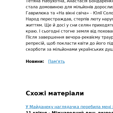
Тетяна Набухотна, Анастасія Бондаренко
стала домовиною для мільйонів дорослих і
Гаврилюка та «На вікні свіча» - Юлії Со
Народ перестраждав, стерпів люту наругу
життям. Ще й досі у сни селян приходять 
краю. І сьогодні стогне земля від похов
Після завершення вечора-реквієму трау
репресій, щоб покласти квіти до його під
скорботи за мільйонами українських душ
Новини:
Пам'ять
Схожі матеріали
У Майданеку наглядачка перебила мені
11 квітня - Міжнародний день визво