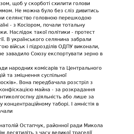
зом, щоб у скорботі схилити голови
мом. Не можна було без сліз дивитись
ючи селянство головною перешкодою
аїні - з Косіором, почали тотальну
ки. Наслідок такої політики - протест
ії. В українського селянина забрали
ою військ і підрозділів ОДПУ виконали,
не завадило Союзу експортувати зерно в
Ради народних комісарів та Центрального
й та зміцнення суспільної
олосків». Вона передбачала розстріл з
 конфіскацією майна - за розкрадання
антиколгоспну діяльність або лише за
 концентраційному таборі. І амністія в
ачали
Анатолій Остапчук, районної ради Микола
м десятиліть з часу великої трагедії