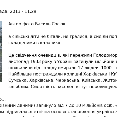
ада, 2013 - 11:29
Автор фото Василь Сосюк.
а сільські діти не бігали, не гралися, а сиділи п
складеними в калачик»
Це свідчення очевидців, які пережили Голодомор.
листопад 1933 року в Україні загинули мільйони 
щохвилини від голоду вмирало 17 людей, 1000 -
Найбільше постраждали колишні Харківська і Киї
Сумська, Харківська, Черкаська, Київська, Жито
загиблих. Смертність населення тут перевищувала 
лю…
різними даними) загинуло від 7 до 10 мільйонів осіб
им підривалася етнічна основа становлення українсь