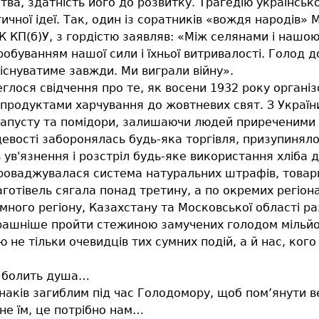
тва, здатність його до розвитку. Трагедію українсько
чної ідеї. Так, один із соратників «вождя народів» М
 КП(б)У, з гордістю заявляв: «Між селянами і нашо
обуванням нашої сили і їхньої витривалості. Голод до
існуватиме завжди. Ми виграли війну».
глося свідчення про те, як восени 1932 року організ
 продуктами харчування до жовтневих свят. З України
, капусту та помідори, залишаючи людей приреченими
цевості заборонялась будь-яка торгівля, призупиняло
 ув'язнення і розстріл будь-яке використання хліба 
проваджувалася система натуральних штрафів, товарн
аготівель сягала понад третину, а по окремих регіо
много регіону, Казахстану та Московської області р
рашніше пройти стежиною замучених голодом мільйон
не тільки очевидців тих сумних подій, а й нас, кого
, болить душа…
наків загиблим під час Голодомору, щоб пом’янути ве
не їм, це потрібно нам…