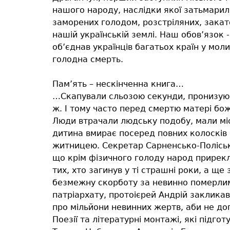
нашого народу, наслідки якої затьмарили
заморених голодом, розстріляних, закат
нашій українській землі. Наш обов’язок -
об’єднав українців багатьох країн у мол
голодна смерть.
Пам’ять – нескінченна книга…
…Скапували сльозою секунди, пронизуюч
ж. І тому часто перед смертю матері бож
Люди втрачали людську подобу, мали місц
дитина вмирає посеред повних колосків п
житницею. Секретар Сарненсько-Поліськ
що крім фізичного голоду народ прирекли
тих, хто загинув у ті страшні роки, а ще
безмежну скорботу за невинно померлим
патріархату, протоієрей Андрій заклика
про мільйони невинних жертв, аби не до
Поезії та літературні монтажі, які підго