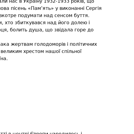
ли нас в Україну 1932-1933 років, що
лова пісень «Пам’ять» у виконанні Сергія
и вкотре подумати над сенсом буття.
м, хто збиткувався над його долею і
ерця, болить душа, що звідала горе до
ака жертвам голодоморів і політичних
и великим хрестом нашої спільної
на.
тті в центрі Європи народилось і