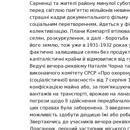
Сарненці та жителі району минулої субо
перед світлою пам’яттю мільйонів неви
страшні кадри документального фільму
соціальним перетворенням, йдеться у філь
колективізацію. Плани Компартії втілюва
селян, розкуркулення, а далі - боротьба
його землю, тож уже в 1931-1932 роках 
фактично залишивши селян без продукті
капіталістичні країни й відмовитися від
Ведучі вечора-реквієму Наталія Чорна т
виконавчого комітету СРСР «Про охорону
(соціалістичної) власності» від 7 серпня
конфіскацією майна або, за пом'якшуючи
вантажів на транспорті, врожаю на ланах
погрози щодо її здійснення передбачалос
цих справах була заборонена. З введенн
можливість здобути дещицю їжі або роби
Звертаючись до учасників вечора-реквіє
Драганчук, перший заступник міського го