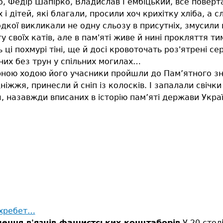
, Федір Шапірко, Владислав Гембіцький, все поверта
 дітей, які благали, просили хоч крихітку хліба, а с
лодкої викликали не одну сльозу в присутніх, змусил
 своїх катів, але в пам'яті живе й нині прокляття ти
ці похмурі тіні, ще й досі кровоточать роз'ятрені с
аних без трун у спільних могилах…
рною ходою його учасники пройшли до Пам’ятного зн
ніжжя, принесли й сніп із колосків. І запалали свічк
, назавжди вписаних в історію пам’яті держави Украї
 хребет…
лення в'язнів фашистських концтаборів
У 20 столі