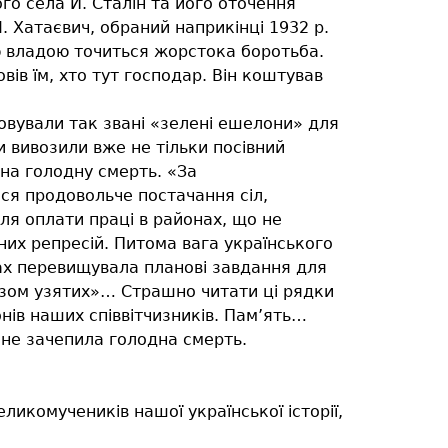
го села Й. Сталін та його оточення
. Хатаєвич, обраний наприкінці 1932 р.
ю владою точиться жорстока боротьба.
вів їм, хто тут господар. Він коштував
овували так звані «зелені ешелони» для
 вивозили вже не тільки посівний
 на голодну смерть. «За
ся продовольче постачання сіл,
для оплати праці в районах, що не
их репресій. Питома вага українського
нах перевищувала планові завдання для
азом узятих»… Страшно читати ці рядки
ів наших співвітчизників. Пам’ять…
 не зачепила голодна смерть.
ликомучеників нашої української історії,