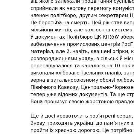
від якого залежали процвітання суспільс
сприймали як чергову перемогу комуністи
членом політбюро, другим секретарем ЦК
Це боротьба на смерть. Цей рік став випр
мільйони життів, але колгоспна система 
У документах Політбюро ЦК КП(б)У збере
забезпечення промислових центрів Росії
матеріал, але й, навіть, квашені огірки
розпорядженнями уряду, в сільській міс
переслідувалося та каралося на 10 років
виконали хлібозаготівельних планів, за
зерна в загальносоюзному обсязі хлібоз
Північного Кавказу, Центрально-Чорнозе
тепер уже відомих документів. Та ще ст
Вона пронизує своєю жорстокою правдою 
Ще й досі кровоточать роз'ятрені серця
Знову приходять українці до пам’ятних з
пройти їх хресною дорогою. Це потрібно 