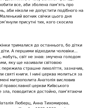
робити все, аби зболена пам’ять про
ь, аби ніколи не допустити подібного на
. Маленький вогник свічки цього дня
ом’янули присутні тих, кого скосила
інки трималися до останнього, бо дітки
і діти. А першими відходили чоловіки…
 мабуть, світ не знав: змучена голодом
ами, яку ще називали світовою
 пережила страшне лихоліття, зазначив,
 святі книги. І нині церква молиться за
 імені митрополита Анатолія висловив
ї православної церкви Київського
не зла, поводитися достойно, пам’ятаючи
, Наталія Люберц, Анна Тихомирова,