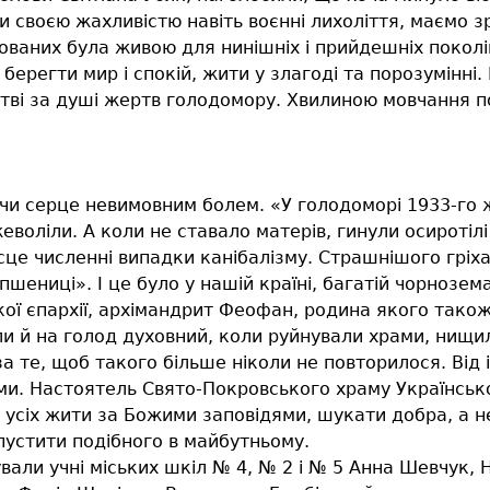
 своєю жахливістю навіть воєнні лихоліття, маємо з
ованих була живою для нинішніх і прийдешніх поколін
 берегти мир і спокій, жити у злагоді та порозумінні
итві за душі жертв голодомору. Хвилиною мовчання п
и серце невимовним болем. «У голодоморі 1933-го ж
еволіли. А коли не ставало матерів, гинули осиротіл
е численні випадки канібалізму. Страшнішого гріха,
шениці». І це було у нашій країні, багатій чорнозем
ої єпархії, архімандрит Феофан, родина якого також
 й на голод духовний, коли руйнували храми, нищили
 за те, щоб такого більше ніколи не повторилося. Від
и. Настоятель Свято-Покровського храму Українсько
в усіх жити за Божими заповідями, шукати добра, а 
пустити подібного в майбутньому.
тували учні міських шкіл № 4, № 2 і № 5 Анна Шевчук