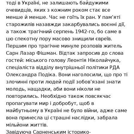
тоді в Україні, не залишають байдужими
очевидців, яких з кожним роком стає все
менше й менше. Час не гоїть їх ран. У пам’яті
старожилів назавжди закарбувались воєнні дії,
а також трагічний серпень 1942-го, бо саме в
цю спекотну пору масово знищили євреїв.
Першим про трагічне минуле розповів житель
Сарн Лазар Фішман. Відтак запросив до слова
гостей: міського голову Леонтія Ніколайчука,
спеціаліста відділу внутрішньої політики РДА
Олександра Подіка. Вони наголосили, що про ті
злочинні проти людей події зобов’язані знати
молодь, нащадки, аби вони ніколи не
повторились. Необхідно також повсякчас
пропагувати мир і добробут, щоб в
майбутньому в Україні не було війни, адже саме
вона принесла ці страшні наслідки, забрала
мільйони життів.
Завідуюча Сарненським історико-