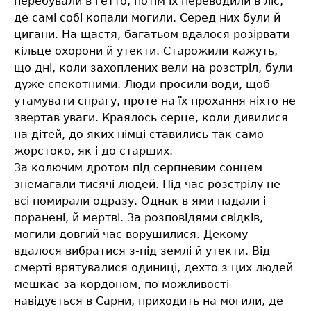
перебували в гетто, потім їх переводили в ліс,
де самі собі копали могили. Серед них були й
цигани. На щастя, багатьом вдалося розірвати
кільце охорони й утекти. Старожили кажуть,
що дні, коли захоплених вели на розстріл, були
дуже спекотними. Люди просили води, щоб
утамувати спрагу, проте на їх прохання ніхто не
звертав уваги. Краялось серце, коли дивилися
на дітей, до яких німці ставились так само
жорстоко, як і до старших.
За колючим дротом під серпневим сонцем
знемагали тисячі людей. Під час розстрілу не
всі помирали одразу. Однак в ями падали і
поранені, й мертві. За розповідями свідків,
могили довгий час ворушилися. Декому
вдалося вибратися з-під землі й утекти. Від
смерті врятувалися одиниці, дехто з цих людей
мешкає за кордоном, по можливості
навідується в Сарни, приходить на могили, де