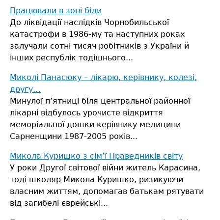
Працювали в зоні біди
До ліквідації наслідків Чорнобильської
катастрофи в 1986-му та наступних роках
залучали сотні тисяч робітників з України й
інших республік тодішнього...
Миколі Панасюку – лікарю, керівнику, колезі,
другу…
Минулої п’ятниці біля центральної районної
лікарні відбулось урочисте відкриття
меморіальної дошки керівнику медицини
Сарненщини 1987-2005 років...
Микола Куришко з сім’ї Праведників світу
У роки Другої світової війни житель Карасина,
тоді школяр Микола Куришко, ризикуючи
власним життям, допомагав батькам рятувати
від загибелі єврейські...