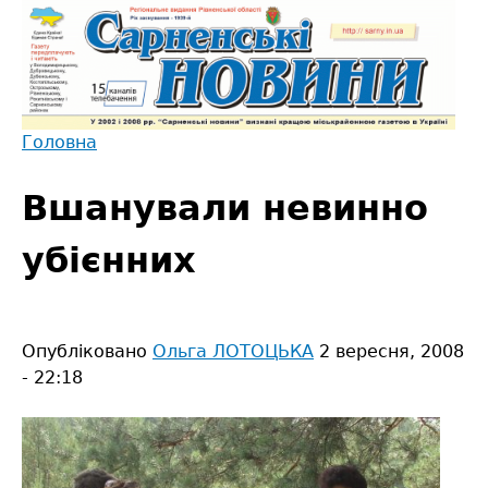
Jump
to
navigation
Головна
Back
Ви
to
Вшанували невинно
є
top
тут
убієнних
Опубліковано
Ольга ЛОТОЦЬКА
2 вересня, 2008
- 22:18