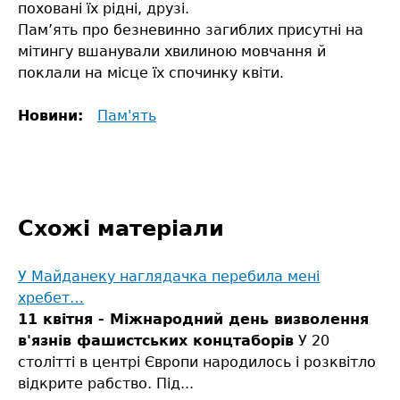
поховані їх рідні, друзі.
Пам’ять про безневинно загиблих присутні на
мітингу вшанували хвилиною мовчання й
поклали на місце їх спочинку квіти.
Новини:
Пам'ять
Схожі матеріали
У Майданеку наглядачка перебила мені
хребет…
11 квітня - Міжнародний день визволення
в'язнів фашистських концтаборів
У 20
столітті в центрі Європи народилось і розквітло
відкрите рабство. Під...