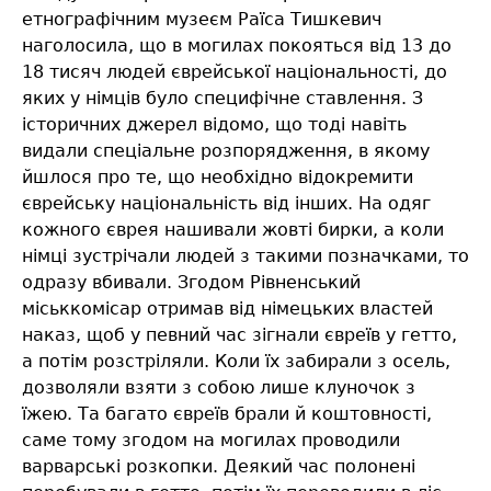
етнографічним музеєм Раїса Тишкевич
наголосила, що в могилах покояться від 13 до
18 тисяч людей єврейської національності, до
яких у німців було специфічне ставлення. З
історичних джерел відомо, що тоді навіть
видали спеціальне розпорядження, в якому
йшлося про те, що необхідно відокремити
єврейську національність від інших. На одяг
кожного єврея нашивали жовті бирки, а коли
німці зустрічали людей з такими позначками, то
одразу вбивали. Згодом Рівненський
міськкомісар отримав від німецьких властей
наказ, щоб у певний час зігнали євреїв у гетто,
а потім розстріляли. Коли їх забирали з осель,
дозволяли взяти з собою лише клуночок з
їжею. Та багато євреїв брали й коштовності,
саме тому згодом на могилах проводили
варварські розкопки. Деякий час полонені