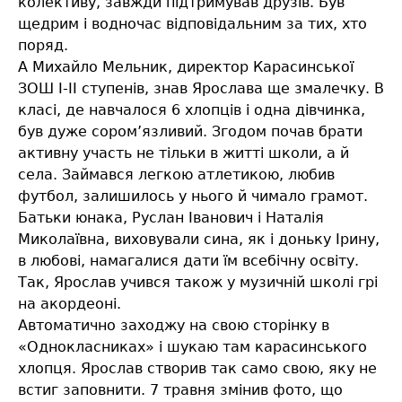
колективу, завжди підтримував друзів. Був
щедрим і водночас відповідальним за тих, хто
поряд.
А Михайло Мельник, директор Карасинської
ЗОШ І-ІІ ступенів, знав Ярослава ще змалечку. В
класі, де навчалося 6 хлопців і одна дівчинка,
був дуже сором’язливий. Згодом почав брати
активну участь не тільки в житті школи, а й
села. Займався легкою атлетикою, любив
футбол, залишилось у нього й чимало грамот.
Батьки юнака, Руслан Іванович і Наталія
Миколаївна, виховували сина, як і доньку Ірину,
в любові, намагалися дати їм всебічну освіту.
Так, Ярослав учився також у музичній школі грі
на акордеоні.
Автоматично заходжу на свою сторінку в
«Однокласниках» і шукаю там карасинського
хлопця. Ярослав створив так само свою, яку не
встиг заповнити. 7 травня змінив фото, що