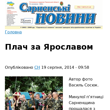
Jump
to
navigation
Головна
Back
Ви
to
Плач за Ярославом
є
top
тут
Опубліковано
СН
19 серпня, 2014 - 09:58
Автор фото
Василь Сосюк.
Минулої п’ятниці
Сарненщина
прощалася з