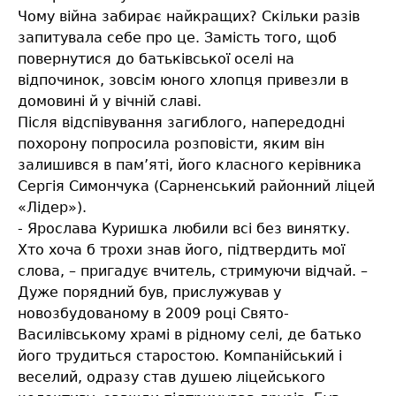
Чому війна забирає найкращих? Скільки разів
запитувала себе про це. Замість того, щоб
повернутися до батьківської оселі на
відпочинок, зовсім юного хлопця привезли в
домовині й у вічній славі.
Після відспівування загиблого, напередодні
похорону попросила розповісти, яким він
залишився в пам’яті, його класного керівника
Сергія Симончука (Сарненський районний ліцей
«Лідер»).
- Ярослава Куришка любили всі без винятку.
Хто хоча б трохи знав його, підтвердить мої
слова, – пригадує вчитель, стримуючи відчай. –
Дуже порядний був, прислужував у
новозбудованому в 2009 році Свято-
Василівському храмі в рідному селі, де батько
його трудиться старостою. Компанійський і
веселий, одразу став душею ліцейського