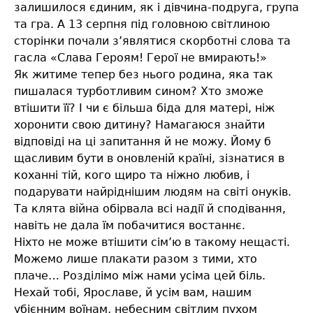
залишилося єдиним, як і дівчина-подруга, група
та гра. А 13 серпня під головною світлиною
сторінки почали з’являтися скорботні слова та
гасла «Слава Героям! Герої не вмирають!»
Як житиме тепер без нього родина, яка так
пишалася турботливим сином? Хто зможе
втішити її? І чи є більша біда для матері, ніж
хоронити свою дитину? Намагаюся знайти
відповіді на ці запитання й не можу. Йому б
щасливим бути в оновленій країні, зізнатися в
коханні тій, кого щиро та ніжно любив, і
подарувати найріднішим людям на світі онуків.
Та клята війна обірвала всі надії й сподівання,
навіть не дала їм побачитися востаннє.
Ніхто не може втішити сім’ю в такому нещасті.
Можемо лише плакати разом з тими, хто
плаче… Розділімо між нами усіма цей біль.
Нехай тобі, Ярославе, й усім вам, нашим
убієнним воїнам, небесним світлим пухом