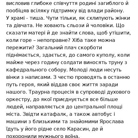
висловив глибоке співчуття родині загиблого й
пообіцяв всіляку підтримку від влади району.
У храмі - тиша. Чути тільки, як схлипують жінки
та дівчата. Не ховають сльози й чоловіки. Що
сказати матері й де знайти слова, щоб утішити,
коли горе – непоправне? Хіба таке можна
пережити? Загальний плач скорботи
піднімається, здається, до самого куполу, коли
майже через годину солдати виносять труну з
кафедрального собору. Молоді люди несуть
вінки з написами. З честю проводять в останню
путь героя, який віддав своє життя заради
нашого. Траурна процесія в супроводі духового
оркестру, до якої приєднується все більше
людей, направляється до центральної площі
міста. Звідти катафалк, а також автобус і
машини з близькими та знайомими Ярослава
їдуть у його рідне село Карасин, де й
похоронили мужнього воїна.