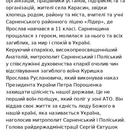
організацій, працівники установ, підприємств та
організацій, жителі села Карасин, звідки
хлопець родом, району та міста, вчителі та учні
Сарненського районного ліцею «Лідер», де
Ярослав навчався в 11 класі. Сарненщина
прощалася з героєм, молилася за нього та всіх
загиблих, за мир і спокій в Україні.
Керуючий єпархією, високопреосвященніший
Анатолій, митрополит Сарненський і Поліський
у співслужінні духовенства єпархії очолив чин
відспівування загиблого воїна Куришка
Ярослава Руслановича, який виконував наказ
Президента України Петра Порошенка
захищати цілісність нашої держави. Це не
перший воїн-поліщук, який поліг у зоні АТО. Він
віддав своє життя за єдність люду Божого в
нашій країні, яка називається Україна,
наголосив митрополит Сарненський і Поліський.
Голова райдержадміністрації Сергій Євтушок